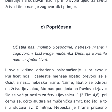
Dimitrije na doslovan način prinio svoje tijelo za svetu
žrtvu i time nam je zagovornik i primjer.
c) Popričesna
Očistila nas, molimo Gospodine, nebeska hrana: i
zagovorom blaženoga mučenika Dimitrija koristila
nam za vječni život.
I ovdje vidimo određeno osiromašenje u prijevodu:
Purificet nos… caelestis mensae libatio prevodi se s
Očistila nas… nebeska hrana. Naime, libatio se odnosi
na žrtvu ljevanicu, što nas podsjeća na Pavlovu izjavu:
“Ja se već prinosim za žrtvu ljevanicu…” (2 Tim 4,6), pri
čemu se, očito aludira na mučeničku smrt, kao što je to
i u slučaju sv. Dimitrija. Nebeska je hrana pričesno