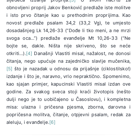
obnovljeni proprij Jakov Benković predlaže iste molitve
i isto prvo čitanje kao u prethodnim proprijima. Kao
novost predlaže psalam 34,2 (33,2 Vg), te umjesto
dosadašnjeg Lk 14,26-33 (“Dođe li tko meni, a ne mrzi
svoga oca…”) predlaže evanđelje Mt 10,26-33 (“Ne
bojte se, dakle. Ništa nije skriveno, što se neće
otkriti…).
[4]
Današnji Vlastiti misal, nažalost, ne donosi
čitanja, nego upućuje na zajedničko slavlje mučenika,
[5]
što je nazadak u odnosu da prijašnje (ciklostilsko!)
izdanje i što je, naravno, vrlo nepraktično. Spomenimo,
kao sjajan primjer, kapucinski Vlastiti misal izdan ove
godine. Za svakog sveca stoji kraći životopis (nešto
dulji nego je to uobičajeno u Časoslovu), i kompletna
misa: ulazna i pričesna pjesma, zborna, darovna i
popričesna molitva, čitanje, otpjevni psalam, redak za
aleluju, i evanđelje.
[6]