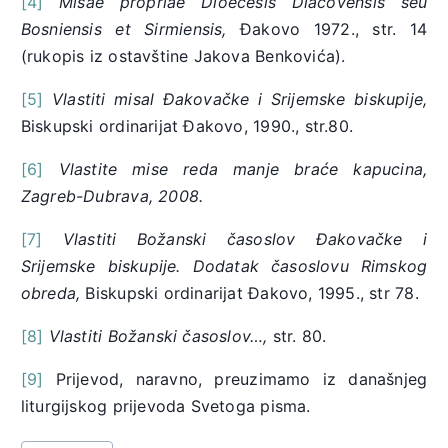
[4]
Misae propriae Dioecesis Diacovensis seu
Bosniensis et Sirmiensis,
Đakovo 1972., str. 14
(rukopis iz ostavštine Jakova Benkovića).
[5]
Vlastiti misal Đakovačke i Srijemske biskupije,
Biskupski ordinarijat Đakovo, 1990., str.80.
[6]
Vlastite mise reda manje braće kapucina,
Zagreb-Dubrava, 2008.
[7]
Vlastiti Božanski časoslov Đakovačke i
Srijemske biskupije. Dodatak časoslovu Rimskog
obreda,
Biskupski ordinarijat Đakovo, 1995., str 78.
[8]
Vlastiti Božanski časoslov…,
str. 80.
[9]
Prijevod, naravno, preuzimamo iz današnjeg
liturgijskog prijevoda Svetoga pisma.
Post