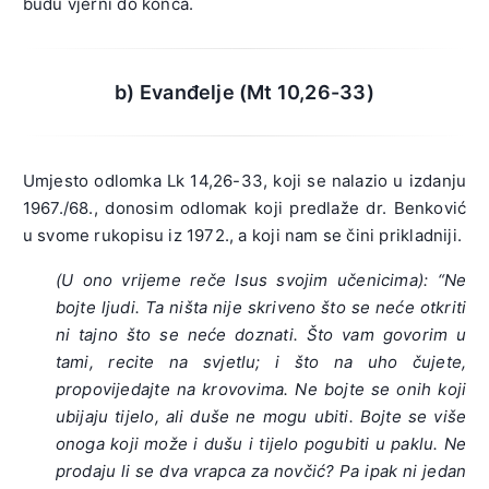
budu vjerni do konca.
b) Evanđelje (Mt 10,26-33)
Umjesto odlomka Lk 14,26-33, koji se nalazio u izdanju
1967./68., donosim odlomak koji predlaže dr. Benković
u svome rukopisu iz 1972., a koji nam se čini prikladniji.
(U ono vrijeme reče Isus svojim učenicima): “Ne
bojte ljudi. Ta ništa nije skriveno što se neće otkriti
ni tajno što se neće doznati. Što vam govorim u
tami, recite na svjetlu; i što na uho čujete,
propovijedajte na krovovima. Ne bojte se onih koji
ubijaju tijelo, ali duše ne mogu ubiti. Bojte se više
onoga koji može i dušu i tijelo pogubiti u paklu. Ne
prodaju li se dva vrapca za novčić? Pa ipak ni jedan