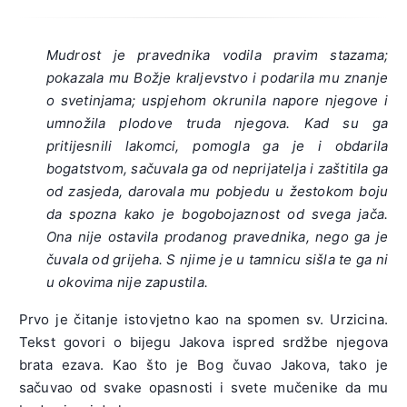
Mudrost je pravednika
vodila pravim stazama;
pokazala mu Božje kraljevstvo i podarila mu znanje
o svetinjama; uspjehom okrunila napore njegove i
umnožila plodove truda njegova. Kad su ga
pritijesnili lakomci, pomogla ga je i obdarila
bogatstvom, sačuvala ga od neprijatelja i zaštitila ga
od zasjeda, darovala mu pobjedu u žestokom boju
da spozna kako je bogobojaznost od svega jača.
Ona nije ostavila prodanog pravednika, nego ga je
čuvala od grijeha. S njime je u tamnicu sišla te ga ni
u okovima nije zapustila.
Prvo je čitanje istovjetno kao na spomen sv. Urzicina.
Tekst govori o bijegu Jakova ispred srdžbe njegova
brata ezava. Kao što je Bog čuvao Jakova, tako je
sačuvao od svake opasnosti i svete mučenike da mu