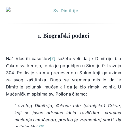
1. Biografski podaci
Naš Vlastiti časoslov
[7]
sažeto veli da je Dimitrije bio
đakon sv. Ireneja, te da je pogubljen u Sirmiju 9. travnja
304. Relikvije su mu prenesene u Solun koji ga uzima
za svog zaštitnika. Dugo se vremena mislilo da je
Dimitrije solunski mučenik i da je bio rimski vojnik. U
Mučeničkim spisima sv. Poliona čitamo:
I svetog Dimitrija, đakona iste (sirmijske) Crkve,
koji se javno odrekao idola. različitim vrstama
mučenja izmučenog, predao je vremenitoj smrti, da
uvijeke živi.
[8]