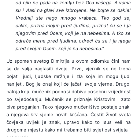
od njih ne pada na zemlju bez Oca vašega. A vama
su i vlasi na glavi sve izbrojene. Ne bojte se dakle!
Vredniji ste nego mnogo vrabaca. Tko god se,
dakle, prizna mojim pred ljudima, priznat ću se i ja
njegovim pred Ocem, koji je na nebesima. A tko se
odreče mene pred ljudima, odreći ću se i ja njega
pred svojim Ocem, koji je na nebesima.”
Uz spomen svetog Dimitrija u ovom odlomku čini nam
se da valja naglasiti dvoje. Prvo, vjernik se ne treba
bojati ljudi, ljudske mržnje i zla koja im mogu ljudi
nanijeti. Bog je onaj koji će jačati svoje vjerne. Drugo:
patnja koju mučenik podnosi dobiva posebnu vrijednost
po svjedočenju. Mučenik se priznaje Kristovim i zato
biva proganjan. Tako njegovo mučeništvo postaje znak,
a njegova krv sjeme novih kršćana. Čestit život sveta
čovjeka uvijek je znak, upravo kako to Isus veli na
drugome mjestu kako mi trebamo biti svjetlost svijeta i