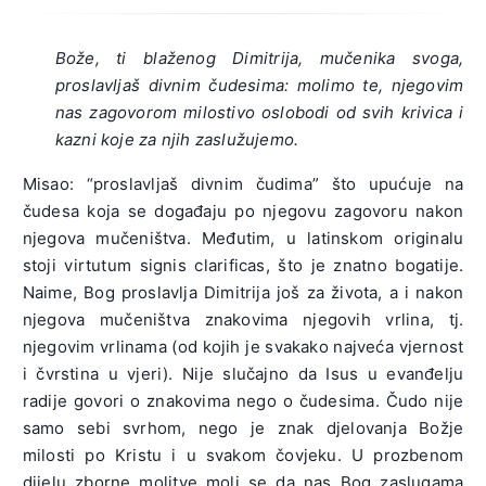
Bože, ti blaženog Dimitrija, mučenika svoga,
proslavljaš divnim čudesima: molimo te, njegovim
nas zagovorom milostivo oslobodi od svih krivica i
kazni koje za njih zaslužujemo.
Misao: “proslavljaš divnim čudima” što upućuje na
čudesa koja se događaju po njegovu zagovoru nakon
njegova mučeništva. Međutim, u latinskom originalu
stoji virtutum signis clarificas, što je znatno bogatije.
Naime, Bog proslavlja Dimitrija još za života, a i nakon
njegova mučeništva znakovima njegovih vrlina, tj.
njegovim vrlinama (od kojih je svakako najveća vjernost
i čvrstina u vjeri). Nije slučajno da Isus u evanđelju
radije govori o znakovima nego o čudesima. Čudo nije
samo sebi svrhom, nego je znak djelovanja Božje
milosti po Kristu i u svakom čovjeku. U prozbenom
dijelu zborne molitve moli se da nas Bog zaslugama