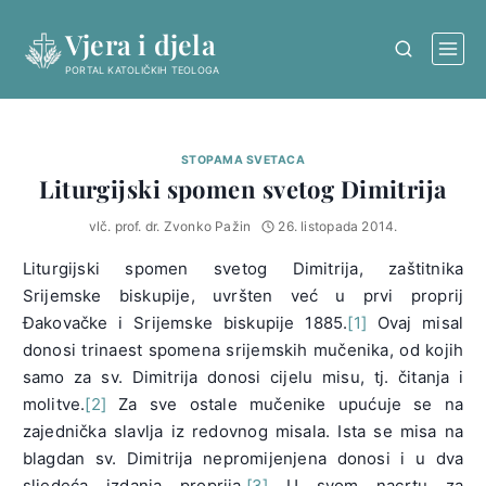
Skip
Vjera i djela
to
content
PORTAL KATOLIČKIH TEOLOGA
STOPAMA SVETACA
Liturgijski spomen svetog Dimitrija
vlč. prof. dr. Zvonko Pažin
26. listopada 2014.
Liturgijski spomen svetog Dimitrija, zaštitnika
Srijemske biskupije, uvršten već u prvi proprij
Đakovačke i Srijemske biskupije 1885.
[1]
Ovaj misal
donosi trinaest spomena srijemskih mučenika, od kojih
samo za sv. Dimitrija donosi cijelu misu, tj. čitanja i
molitve.
[2]
Za sve ostale mučenike upućuje se na
zajednička slavlja iz redovnog misala. Ista se misa na
blagdan sv. Dimitrija nepromijenjena donosi i u dva
sljedeća izdanja proprija.
[3]
U svom nacrtu za