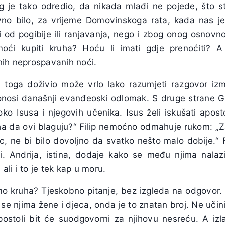
g je tako odredio, da nikada mlađi ne pojede, što sta
vno bilo, za vrijeme Domovinskoga rata, kada nas j
d pogibije ili ranjavanja, nego i zbog onog osnovnog:
ći kupiti kruha? Hoću li imati gdje prenoćiti? A k
nih neprospavanih noći.
 toga doživio može vrlo lako razumjeti razgovor iz
osi današnji evanđeoski odlomak. S druge strane Gal
o Isusa i njegovih učenika. Isus želi iskušati aposto
a da ovi blaguju?“ Filip nemoćno odmahuje rukom: „Z
c, ne bi bilo dovoljno da svatko nešto malo dobije.“ Fi
i. Andrija, istina, dodaje kako se među njima nalaz
 ali i to je tek kap u moru.
mo kruha? Tjeskobno pitanje, bez izgleda na odgovor. O
se njima žene i djeca, onda je to znatan broj. Ne učini
postoli bit će suodgovorni za njihovu nesreću. A izl