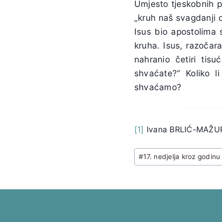
Umjesto tjeskobnih p
„kruh naš svagdanji 
Isus bio apostolima 
kruha. Isus, razočar
nahranio četiri tisu
shvaćate?“ Koliko l
shvaćamo?
[1]
Ivana BRLIĆ-MAŽU
Post
#
17. nedjelja kroz godinu
Tags: