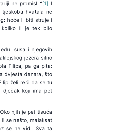
riji ne promisli.“
[1]
I
e tjeskoba hvatala ne
 hoće li biti struje i
oliko li je tek bilo
među Isusa i njegovih
ilejskog jezera silno
la Filipa, pa ga pita:
a dvjesta denara, što
lip želi reći da se tu
i dječak koji ima pet
ko njih je pet tisuća
 li se nešto, malaksat
az se ne vidi. Sva ta