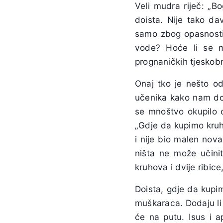
Veli mudra riječ: „Bo
doista. Nije tako da
samo zbog opasnosti o
vode? Hoće li se mo
prognaničkih tjeskob
Onaj tko je nešto od
učenika kako nam don
se mnoštvo okupilo ok
„Gdje da kupimo kruh
i nije bio malen nova
ništa ne može učinit
kruhova i dvije ribice,
Doista, gdje da kupi
muškaraca. Dodaju li 
će na putu. Isus i a