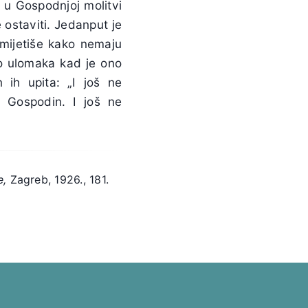
 u Gospodnjoj molitvi
ostaviti. Jedanput je
imijetiše kako nemaju
lo ulomaka kad je ono
n ih upita: „I još ne
e Gospodin. I još ne
e,
Zagreb, 1926., 181.