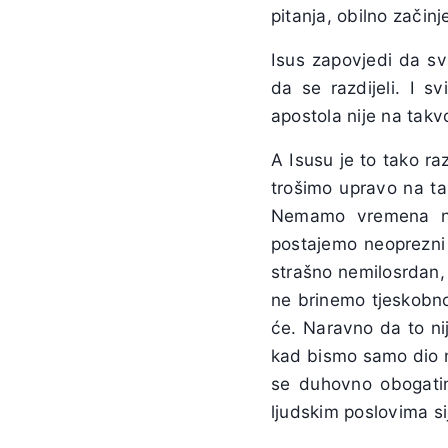
pitanja, obilno zači
Isus zapovjedi da svi
da se razdijeli. I s
apostola nije na takv
A Isusu je to tako raz
trošimo upravo na ta
Nemamo vremena ni 
postajemo neoprezni 
strašno nemilosrdan, t
ne brinemo tjeskobno 
će. Naravno da to ni
kad bismo samo dio n
se duhovno obogatimo
ljudskim poslovima si