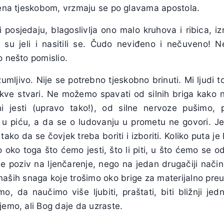
njena tjeskobom, vrzmaju se po glavama apostola.
 posjedaju, blagoslivlja ono malo kruhova i ribica, iz
vi su jeli i nasitili se. Čudo neviđeno i nečuveno! N
o nešto pomislio.
umljivo. Nije se potrebno tjeskobno brinuti. Mi ljudi t
kve stvari. Ne možemo spavati od silnih briga kako n
jesti (upravo tako!), od silne nervoze pušimo, p
u piću, a da se o ludovanju u prometu ne govori. Jer 
ako da se čovjek treba boriti i izboriti. Koliko puta j
oko toga što ćemo jesti, što li piti, u što ćemo se od
je poziv na ljenčarenje, nego na jedan drugačiji način
aših snaga koje trošimo oko brige za materijalno preus
, da naučimo više ljubiti, praštati, biti bližnji jed
jemo, ali Bog daje da uzraste.