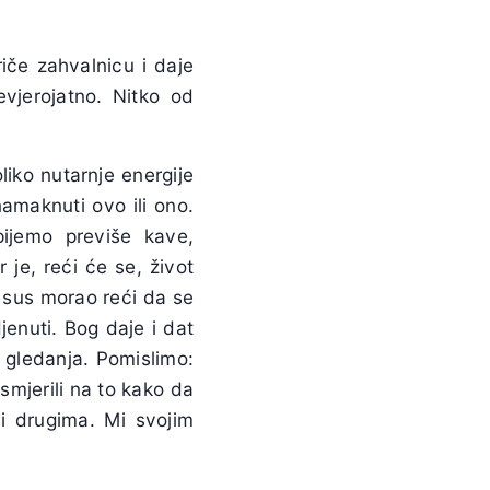
riče zahvalnicu i daje
evjerojatno. Nitko od
oliko nutarnje energije
amaknuti ovo ili ono.
ijemo previše kave,
je, reći će se, život
e Isus morao reći da se
jenuti. Bog daje i dat
 gledanja. Pomislimo:
mjerili na to kako da
ni drugima. Mi svojim