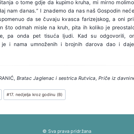
itanja o tome gdje da kupimo kruha, mi mirno molimo
daj nam danas.“ I znademo da nas naš Gospodin neće 
spomenuo da se čuvaju kvasca farizejskog, a oni pr
an što odmah misle na kruh, pita ih koliko je preosta
će, pa onda pet tisuća ljudi. Kad su odgovorili, o
i je i nama umnoženih i brojnih darova dao i daj
RANIĆ,
Bratac Jaglenac i sestrica Rutvica, Priče iz davnin
#
17. nedjelja kroz godinu (B)
© Sva prava pridržana