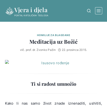
Skip
Vjera i djela
to
content
PORTAL KATOLIČKIH TEOLOGA
HOMILIJE ZA BLAGDANE
Meditacija uz Božić
vlč. prof. dr. Zvonko Pažin
22. prosinca 2015.
Ti si radost umnožio
Kako li nas samo život znade iznenaditi, ushititi,