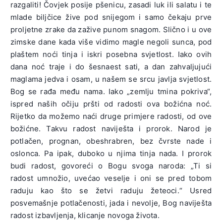
razgaliti! Čovjek posije pšenicu, zasadi luk ili salatu i te
mlade biljčice žive pod snijegom i samo čekaju prve
proljetne zrake da zažive punom snagom. Slično i u ove
zimske dane kada više vidimo magle negoli sunca, pod
plaštem noći tinja i iskri posebna svjetlost. Iako ovih
dana noć traje i do šesnaest sati, a dan zahvaljujući
maglama jedva i osam, u našem se srcu javlja svjetlost.
Bog se rađa među nama. Iako „zemlju tmina pokriva“,
ispred naših očiju pršti od radosti ova božićna noć.
Rijetko da možemo naći druge primjere radosti, od ove
božićne. Takvu radost naviješta i prorok. Narod je
potlačen, prognan, obeshrabren, bez čvrste nade i
oslonca. Pa ipak, duboko u njima tinja nada. I prorok
budi radost, govoreći o Bogu svoga naroda: „Ti si
radost umnožio, uvećao veselje i oni se pred tobom
raduju kao što se žetvi raduju žeteoci.“ Usred
posvemašnje potlačenosti, jada i nevolje, Bog naviješta
radost izbavljenja, klicanje novoga života.