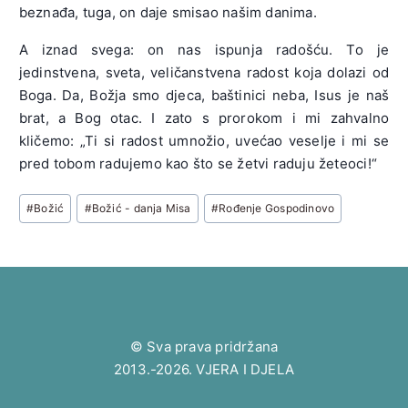
beznađa, tuga, on daje smisao našim danima.
A iznad svega: on nas ispunja radošću. To je
jedinstvena, sveta, veličanstvena radost koja dolazi od
Boga. Da, Božja smo djeca, baštinici neba, Isus je naš
brat, a Bog otac. I zato s prorokom i mi zahvalno
kličemo: „Ti si radost umnožio, uvećao veselje i mi se
pred tobom radujemo kao što se žetvi raduju žeteoci!“
Post
#
Božić
#
Božić - danja Misa
#
Rođenje Gospodinovo
Tags:
© Sva prava pridržana
2013.-2026. VJERA I DJELA