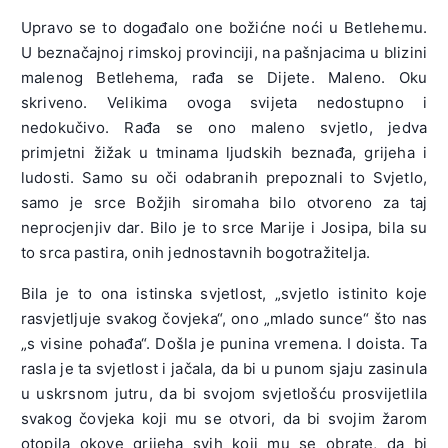
Upravo se to događalo one božićne noći u Betlehemu.
U beznačajnoj rimskoj provinciji, na pašnjacima u blizini
malenog Betlehema, rađa se Dijete. Maleno. Oku
skriveno. Velikima ovoga svijeta nedostupno i
nedokučivo. Rađa se ono maleno svjetlo, jedva
primjetni žižak u tminama ljudskih beznađa, grijeha i
ludosti. Samo su oči odabranih prepoznali to Svjetlo,
samo je srce Božjih siromaha bilo otvoreno za taj
neprocjenjiv dar. Bilo je to srce Marije i Josipa, bila su
to srca pastira, onih jednostavnih bogotražitelja.
Bila je to ona istinska svjetlost, „svjetlo istinito koje
rasvjetljuje svakog čovjeka“, ono „mlado sunce“ što nas
„s visine pohađa“. Došla je punina vremena. I doista. Ta
rasla je ta svjetlost i jačala, da bi u punom sjaju zasinula
u uskrsnom jutru, da bi svojom svjetlošću prosvijetlila
svakog čovjeka koji mu se otvori, da bi svojim žarom
otopila okove grijeha svih koji mu se obrate, da bi