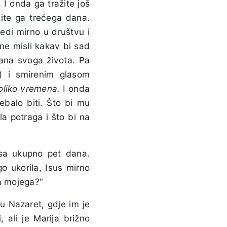
 I onda ga tražite još
zite ga trećega dana.
edi mirno u društvu i
 ne misli kakav bi sad
dana svoga života. Pa
i) i smirenim glasom
oliko vremena.
I onda
ebalo biti. Što bi mu
la potraga i što bi na
susa ukupno pet dana.
o ukorila, Isus mirno
ca mojega?“
 u Nazaret, gdje im je
, ali je Marija brižno