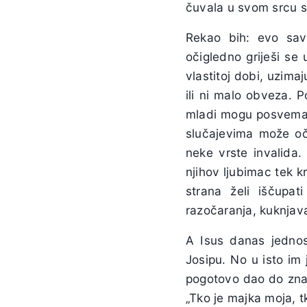
čuvala u svom srcu 
Rekao bih: evo savr
očigledno griješi se 
vlastitoj dobi, uzima
ili ni malo obveza. P
mladi mogu posvema ži
slučajevima može oči
neke vrste invalida.
njihov ljubimac tek k
strana želi iščupati
razočaranja, kuknjav
A Isus danas jednost
Josipu. No u isto im
pogotovo dao do znan
„Tko je majka moja, 