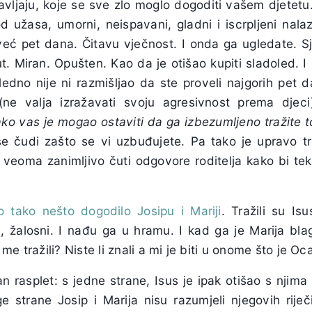
avljaju, koje se sve zlo moglo dogoditi vašem djetetu.
d užasa, umorni, neispavani, gladni i iscrpljeni nala
 već pet dana. Čitavu vječnost. I onda ga ugledate. Sj
. Miran. Opušten. Kao da je otišao kupiti sladoled. I
ledno nije ni razmišljao da ste proveli najgorih pet 
(ne valja izražavati svoju agresivnost prema djec
ko vas je mogao ostaviti da ga izbezumljeno tražite t
e čudi zašto se vi uzbuđujete. Pa tako je upravo tr
 veoma zanimljivo čuti odgovore roditelja kako bi tek
o tako nešto dogodilo Josipu i Mariji
. Tražili su I
i, žalosni. I nađu ga u hramu. I kad ga je Marija blag
me tražili? Niste li znali a mi je biti u onome što je O
an rasplet: s jedne strane, Isus je ipak otišao s njima
 strane Josip i Marija nisu razumjeli njegovih riječi