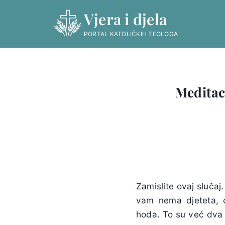
Skip
Vjera i djela
to
content
PORTAL KATOLIČKIH TEOLOGA
Meditaci
Zamislite ovaj slučaj
vam nema djeteta, d
hoda. To su već dva d