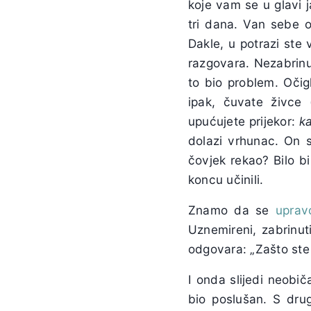
koje vam se u glavi j
tri dana. Van sebe o
Dakle, u potrazi ste
razgovara. Nezabrinut
to bio problem. Očig
ipak, čuvate živce 
upućujete prijekor:
ka
dolazi vrhunac. On s
čovjek rekao? Bilo bi
koncu učinili.
Znamo da se
uprav
Uznemireni, zabrinut
odgovara: „Zašto ste 
I onda slijedi neobič
bio poslušan. S druge