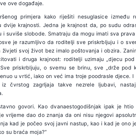
sve ove događaje.
šenog primjera kako riješiti nesuglasice između rod
u dvije krajnosti. Jedna je krajnost da, po sudu odra
ju i suviše slobode. Smatraju da mogu imati sva prava
osve je razumljivo da roditelji sve priskrbljuju i o sv
vjeti svoj život bez imalo poštovanja i obzira. Zanim
tovati i druga krajnost: roditelji uzimaju „djecu pod 
 Sve priskrbljuju, o svemu se brinu, sve „drže pod 
renuo u vrtić, iako on već ima troje poodrasle djece. I
 iz čvrstog zagrljaja takve nezrele ljubavi, nasta
a.
avno govori. Kao dvanaestogodišnjak ipak je htio b
 je vrijeme dao do znanja da oni nisu njegovi apsolutn
ja kad je počeo svoj javni nastup, kao i kad je ono j
tko su braća moja?“