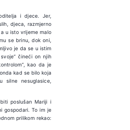
itelja i djece. Jer,
slih, djeca, razmjerno
 a u isto vrijeme malo
emu se brinu, dok oni,
ljivo je da se u istim
svoje“ čineći on njih
kontrolom“, kao da je
 onda kad se bilo koja
ju silne nesuglasice,
iti poslušan Mariji i
i gospodari. To im je
ednom prilikom rekao: