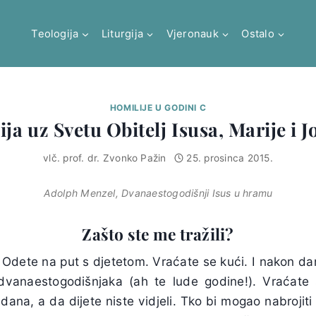
Teologija
Liturgija
Vjeronauk
Ostalo
HOMILIJE U GODINI C
ja uz Svetu Obitelj Isusa, Marije i J
vlč. prof. dr. Zvonko Pažin
25. prosinca 2015.
Adolph Menzel, Dvanaestogodišnji Isus u hramu
Zašto ste me tražili?
. Odete na put s djetetom. Vraćate se kući. I nakon d
vanaestogodišnjaka (ah te lude godine!). Vraćate
ana, a da dijete niste vidjeli. Tko bi mogao nabrojiti