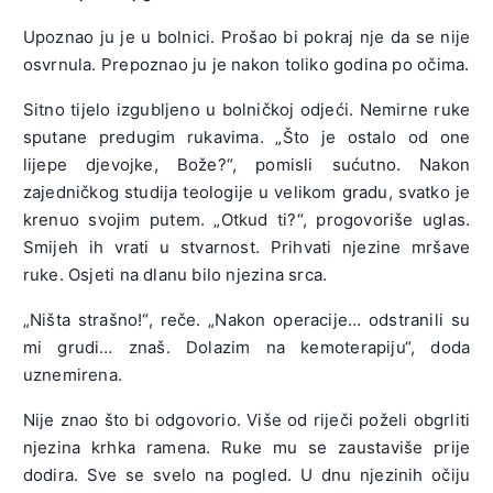
Upoznao ju je u bolnici. Prošao bi pokraj nje da se nije
osvrnula. Prepoznao ju je nakon toliko godina po očima.
Sitno tijelo izgubljeno u bolničkoj odjeći. Nemirne ruke
sputane predugim rukavima. „Što je ostalo od one
lijepe djevojke, Bože?“, pomisli sućutno. Nakon
zajedničkog studija teologije u velikom gradu, svatko je
krenuo svojim putem. „Otkud ti?“, progovoriše uglas.
Smijeh ih vrati u stvarnost. Prihvati njezine mršave
ruke. Osjeti na dlanu bilo njezina srca.
„Ništa strašno!“, reče. „Nakon operacije… odstranili su
mi grudi… znaš. Dolazim na kemoterapiju“, doda
uznemirena.
Nije znao što bi odgovorio. Više od riječi poželi obgrliti
njezina krhka ramena. Ruke mu se zaustaviše prije
dodira. Sve se svelo na pogled. U dnu njezinih očiju