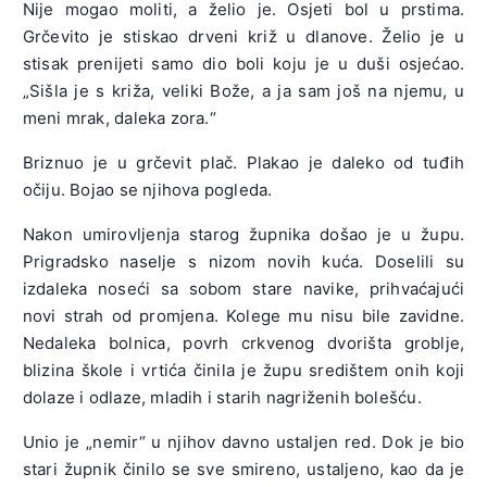
Nije mogao moliti, a želio je. Osjeti bol u prstima.
Grčevito je stiskao drveni križ u dlanove. Želio je u
stisak prenijeti samo dio boli koju je u duši osjećao.
„Sišla je s križa, veliki Bože, a ja sam još na njemu, u
meni mrak, daleka zora.“
Briznuo je u grčevit plač. Plakao je daleko od tuđih
očiju. Bojao se njihova pogleda.
Nakon umirovljenja starog župnika došao je u župu.
Prigradsko naselje s nizom novih kuća. Doselili su
izdaleka noseći sa sobom stare navike, prihvaćajući
novi strah od promjena. Kolege mu nisu bile zavidne.
Nedaleka bolnica, povrh crkvenog dvorišta groblje,
blizina škole i vrtića činila je župu središtem onih koji
dolaze i odlaze, mladih i starih nagriženih bolešću.
Unio je „nemir“ u njihov davno ustaljen red. Dok je bio
stari župnik činilo se sve smireno, ustaljeno, kao da je