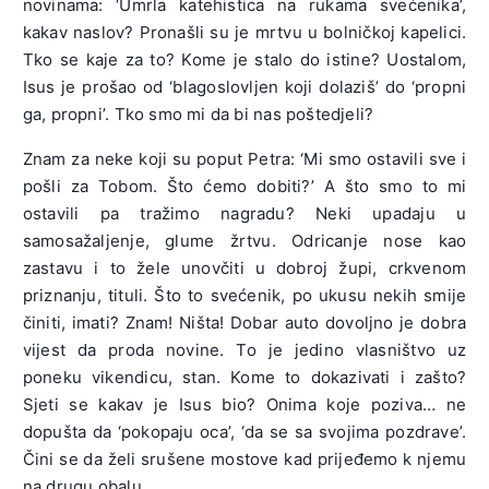
novinama: ‘Umrla katehistica na rukama svećenika’,
kakav naslov? Pronašli su je mrtvu u bolničkoj kapelici.
Tko se kaje za to? Kome je stalo do istine? Uostalom,
Isus je prošao od ‘blagoslovljen koji dolaziš’ do ‘propni
ga, propni’. Tko smo mi da bi nas poštedjeli?
Znam za neke koji su poput Petra: ‘Mi smo ostavili sve i
pošli za Tobom. Što ćemo dobiti?’ A što smo to mi
ostavili pa tražimo nagradu? Neki upadaju u
samosažaljenje, glume žrtvu. Odricanje nose kao
zastavu i to žele unovčiti u dobroj župi, crkvenom
priznanju, tituli. Što to svećenik, po ukusu nekih smije
činiti, imati? Znam! Ništa! Dobar auto dovoljno je dobra
vijest da proda novine. To je jedino vlasništvo uz
poneku vikendicu, stan. Kome to dokazivati i zašto?
Sjeti se kakav je Isus bio? Onima koje poziva… ne
dopušta da ‘pokopaju oca’, ‘da se sa svojima pozdrave’.
Čini se da želi srušene mostove kad prijeđemo k njemu
na drugu obalu.