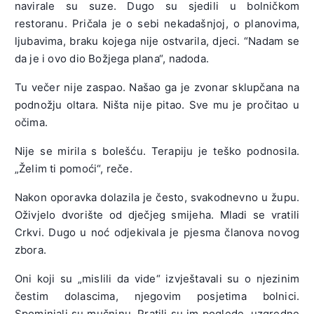
navirale su suze. Dugo su sjedili u bolničkom
restoranu. Pričala je o sebi nekadašnjoj, o planovima,
ljubavima, braku kojega nije ostvarila, djeci. “Nadam se
da je i ovo dio Božjega plana“, nadoda.
Tu večer nije zaspao. Našao ga je zvonar sklupčana na
podnožju oltara. Ništa nije pitao. Sve mu je pročitao u
očima.
Nije se mirila s bolešću. Terapiju je teško podnosila.
„Želim ti pomoći“, reče.
Nakon oporavka dolazila je često, svakodnevno u župu.
Oživjelo dvorište od dječjeg smijeha. Mladi se vratili
Crkvi. Dugo u noć odjekivala je pjesma članova novog
zbora.
Oni koji su „mislili da vide“ izvještavali su o njezinim
čestim dolascima, njegovim posjetima bolnici.
Spominjali su mučninu. Pratili su im poglede, uzgredne