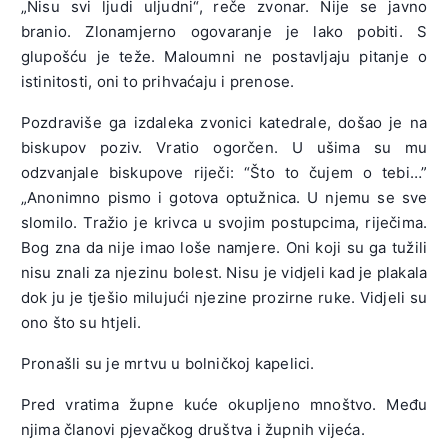
„Nisu svi ljudi uljudni“, reče zvonar. Nije se javno
branio. Zlonamjerno ogovaranje je lako pobiti. S
glupošću je teže. Maloumni ne postavljaju pitanje o
istinitosti, oni to prihvaćaju i prenose.
Pozdraviše ga izdaleka zvonici katedrale, došao je na
biskupov poziv. Vratio ogorčen. U ušima su mu
odzvanjale biskupove riječi: “Što to čujem o tebi…”
„Anonimno pismo i gotova optužnica. U njemu se sve
slomilo. Tražio je krivca u svojim postupcima, riječima.
Bog zna da nije imao loše namjere. Oni koji su ga tužili
nisu znali za njezinu bolest. Nisu je vidjeli kad je plakala
dok ju je tješio milujući njezine prozirne ruke. Vidjeli su
ono što su htjeli.
Pronašli su je mrtvu u bolničkoj kapelici.
Pred vratima župne kuće okupljeno mnoštvo. Među
njima članovi pjevačkog društva i župnih vijeća.