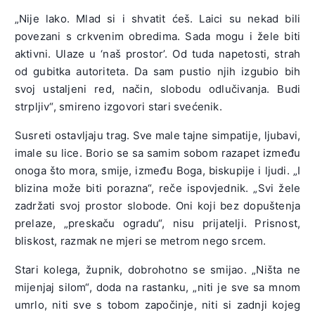
„Nije lako. Mlad si i shvatit ćeš. Laici su nekad bili
povezani s crkvenim obredima. Sada mogu i žele biti
aktivni. Ulaze u ‘naš prostor’. Od tuda napetosti, strah
od gubitka autoriteta. Da sam pustio njih izgubio bih
svoj ustaljeni red, način, slobodu odlučivanja. Budi
strpljiv“, smireno izgovori stari svećenik.
Susreti ostavljaju trag. Sve male tajne simpatije, ljubavi,
imale su lice. Borio se sa samim sobom razapet između
onoga što mora, smije, između Boga, biskupije i ljudi. „I
blizina može biti porazna“, reče ispovjednik. „Svi žele
zadržati svoj prostor slobode. Oni koji bez dopuštenja
prelaze, „preskaču ogradu“, nisu prijatelji. Prisnost,
bliskost, razmak ne mjeri se metrom nego srcem.
Stari kolega, župnik, dobrohotno se smijao. „Ništa ne
mijenjaj silom“, doda na rastanku, „niti je sve sa mnom
umrlo, niti sve s tobom započinje, niti si zadnji kojeg