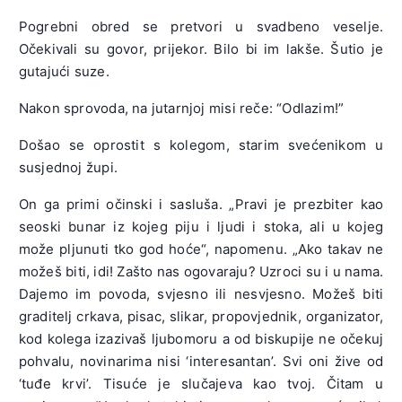
Pogrebni obred se pretvori u svadbeno veselje.
Očekivali su govor, prijekor. Bilo bi im lakše. Šutio je
gutajući suze.
Nakon sprovoda, na jutarnjoj misi reče: “Odlazim!”
Došao se oprostit s kolegom, starim svećenikom u
susjednoj župi.
On ga primi očinski i sasluša. „Pravi je prezbiter kao
seoski bunar iz kojeg piju i ljudi i stoka, ali u kojeg
može pljunuti tko god hoće“, napomenu. „Ako takav ne
možeš biti, idi! Zašto nas ogovaraju? Uzroci su i u nama.
Dajemo im povoda, svjesno ili nesvjesno. Možeš biti
graditelj crkava, pisac, slikar, propovjednik, organizator,
kod kolega izazivaš ljubomoru a od biskupije ne očekuj
pohvalu, novinarima nisi ‘interesantan’. Svi oni žive od
‘tuđe krvi’. Tisuće je slučajeva kao tvoj. Čitam u