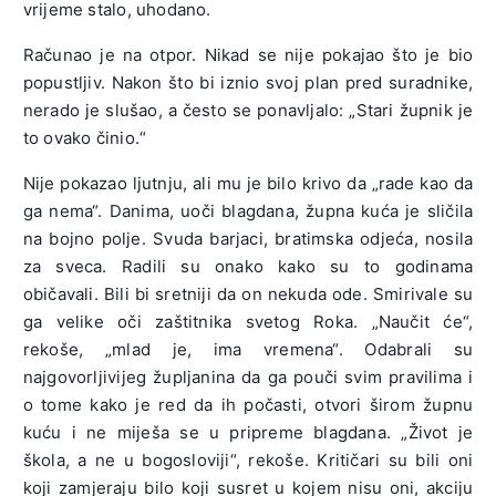
vrijeme stalo, uhodano.
Računao je na otpor. Nikad se nije pokajao što je bio
popustljiv. Nakon što bi iznio svoj plan pred suradnike,
nerado je slušao, a često se ponavljalo: „Stari župnik je
to ovako činio.“
Nije pokazao ljutnju, ali mu je bilo krivo da „rade kao da
ga nema“. Danima, uoči blagdana, župna kuća je sličila
na bojno polje. Svuda barjaci, bratimska odjeća, nosila
za sveca. Radili su onako kako su to godinama
običavali. Bili bi sretniji da on nekuda ode. Smirivale su
ga velike oči zaštitnika svetog Roka. „Naučit će“,
rekoše, „mlad je, ima vremena“. Odabrali su
najgovorljivijeg župljanina da ga pouči svim pravilima i
o tome kako je red da ih počasti, otvori širom župnu
kuću i ne miješa se u pripreme blagdana. „Život je
škola, a ne u bogosloviji“, rekoše. Kritičari su bili oni
koji zamjeraju bilo koji susret u kojem nisu oni, akciju