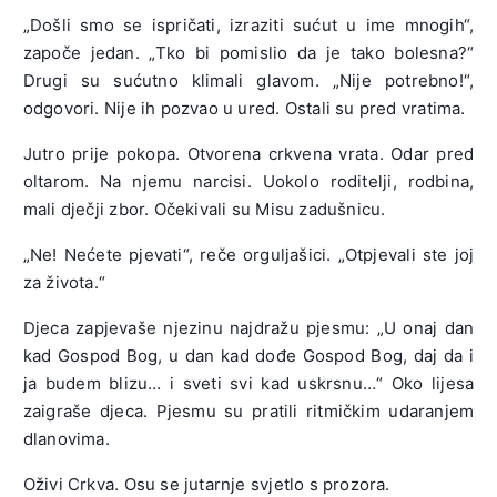
„Došli smo se ispričati, izraziti sućut u ime mnogih“,
započe jedan. „Tko bi pomislio da je tako bolesna?“
Drugi su sućutno klimali glavom. „Nije potrebno!“,
odgovori. Nije ih pozvao u ured. Ostali su pred vratima.
Jutro prije pokopa. Otvorena crkvena vrata. Odar pred
oltarom. Na njemu narcisi. Uokolo roditelji, rodbina,
mali dječji zbor. Očekivali su Misu zadušnicu.
„Ne! Nećete pjevati“, reče orguljašici. „Otpjevali ste joj
za života.“
Djeca zapjevaše njezinu najdražu pjesmu: „U onaj dan
kad Gospod Bog, u dan kad dođe Gospod Bog, daj da i
ja budem blizu… i sveti svi kad uskrsnu…“ Oko lijesa
zaigraše djeca. Pjesmu su pratili ritmičkim udaranjem
dlanovima.
Oživi Crkva. Osu se jutarnje svjetlo s prozora.