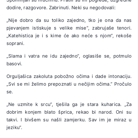
dodire, razgovore. Zabrinuti. Neki su negodovali:
„Nije dobro da su toliko zajedno, tko je ona da nas
pjevanjem istiskuje s velike mise“, zabrujaše tenori.
„Katehistica je i s kime će ako neće s njom“, rekoše
soprani.
„Slama i vatra ne idu zajedno“, oglasiše se, potmulo
basovi.
Orguljašica zakoluta pobožno očima i dade intonaciju.
„Svi se mi želimo prepoznati u nečijim očima.” Pročulo
se.
„Ne uzmite k srcu“, tješila ga je stara kuharica. „Za
dobrim konjem blato šprica, rekao bi narod. Oni su
takvi. I bivšem su našli zamjerku. Sav im je miraz u
jeziku“.