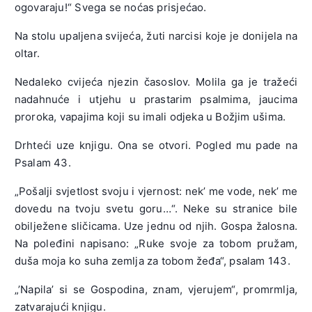
ogovaraju!“ Svega se noćas prisjećao.
Na stolu upaljena svijeća, žuti narcisi koje je donijela na
oltar.
Nedaleko cvijeća njezin časoslov. Molila ga je tražeći
nadahnuće i utjehu u prastarim psalmima, jaucima
proroka, vapajima koji su imali odjeka u Božjim ušima.
Drhteći uze knjigu. Ona se otvori. Pogled mu pade na
Psalam 43.
„Pošalji svjetlost svoju i vjernost: nek’ me vode, nek’ me
dovedu na tvoju svetu goru…“. Neke su stranice bile
obilježene sličicama. Uze jednu od njih. Gospa žalosna.
Na poleđini napisano: „Ruke svoje za tobom pružam,
duša moja ko suha zemlja za tobom žeđa“, psalam 143.
„’Napila’ si se Gospodina, znam, vjerujem“, promrmlja,
zatvarajući knjigu.