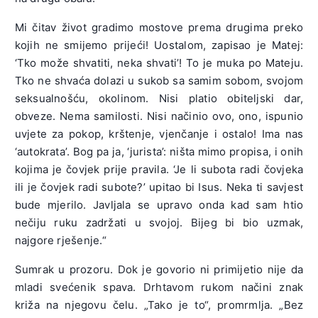
Mi čitav život gradimo mostove prema drugima preko
kojih ne smijemo prijeći! Uostalom, zapisao je Matej:
‘Tko može shvatiti, neka shvati’! To je muka po Mateju.
Tko ne shvaća dolazi u sukob sa samim sobom, svojom
seksualnošću, okolinom. Nisi platio obiteljski dar,
obveze. Nema samilosti. Nisi načinio ovo, ono, ispunio
uvjete za pokop, krštenje, vjenčanje i ostalo! Ima nas
‘autokrata’. Bog pa ja, ‘jurista’: ništa mimo propisa, i onih
kojima je čovjek prije pravila. ‘Je li subota radi čovjeka
ili je čovjek radi subote?’ upitao bi Isus. Neka ti savjest
bude mjerilo. Javljala se upravo onda kad sam htio
nečiju ruku zadržati u svojoj. Bijeg bi bio uzmak,
najgore rješenje.“
Sumrak u prozoru. Dok je govorio ni primijetio nije da
mladi svećenik spava. Drhtavom rukom načini znak
križa na njegovu čelu. „Tako je to“, promrmlja. „Bez