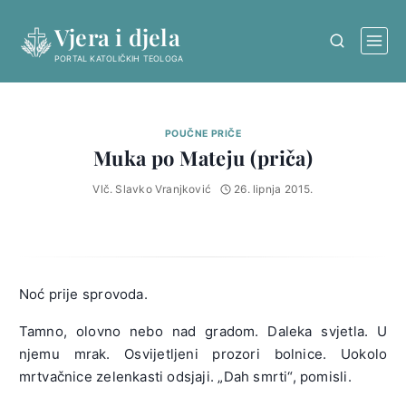
Skip
Vjera i djela
to
content
PORTAL KATOLIČKIH TEOLOGA
POUČNE PRIČE
Muka po Mateju (priča)
Vlč. Slavko Vranjković
26. lipnja 2015.
Noć prije sprovoda.
Tamno, olovno nebo nad gradom. Daleka svjetla. U
njemu mrak. Osvijetljeni prozori bolnice. Uokolo
mrtvačnice zelenkasti odsjaji. „Dah smrti“, pomisli.