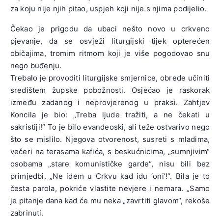
za koju nije njih pitao, uspjeh koji nije s njima podijelio.
Čekao je prigodu da ubaci nešto novo u crkveno
pjevanje, da se osvježi liturgijski tijek opterećen
običajima, tromim ritmom koji je više pogodovao snu
nego buđenju.
Trebalo je provoditi liturgijske smjernice, obrede učiniti
središtem župske pobožnosti. Osjećao je raskorak
između zadanog i neprovjerenog u praksi. Zahtjev
Koncila je bio: „Treba ljude tražiti, a ne čekati u
sakristiji!“ To je bilo evanđeoski, ali teže ostvarivo nego
što se mislilo. Njegova otvorenost, susreti s mladima,
večeri na terasama kafića, s beskućnicima, „sumnjivim“
osobama „stare komunističke garde“, nisu bili bez
primjedbi. „Ne idem u Crkvu kad idu ‘oni’!“. Bila je to
česta parola, pokriće vlastite nevjere i nemara. „Samo
je pitanje dana kad će mu neka „zavrtiti glavom“, rekoše
zabrinuti.