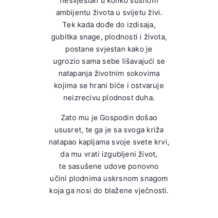
nesvjestan u koliko sušnom
ambijentu života u svijetu živi.
Tek kada dođe do izdisaja,
gubitka snage, plodnosti i života,
postane svjestan kako je
ugrozio sama sebe lišavajući se
natapanja životnim sokovima
kojima se hrani biće i ostvaruje
neizrecivu plodnost duha.
Zato mu je Gospodin došao
ususret, te ga je sa svoga križa
natapao kapljama svoje svete krvi,
da mu vrati izgubljeni život,
te sasušene udove ponovno
učini plodnima uskrsnom snagom
koja ga nosi do blažene vječnosti.