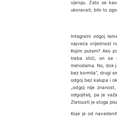
vjeruju. Zato se kao
ukoravati, bilo to zg
Integralni odgoj tem
najveća vrijednost na
Kojim putem? Ako pos
treba stići, on se
metodama. No, dok je
bez kormila“, drugi s
odgoj bez kalupa i ok
„odgoj nije znanost
odgojitelj, pa je važ
Zlatousti je stoga pi
Koje je od navedenih