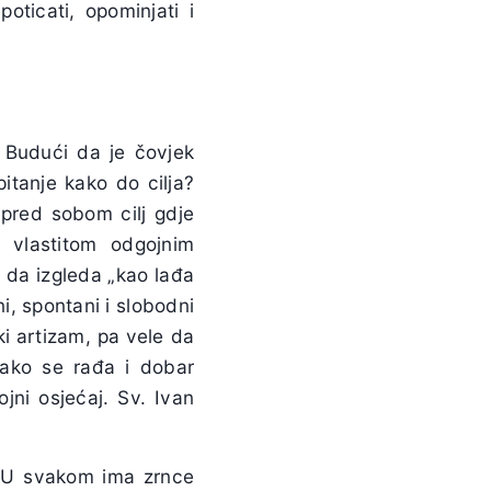
oticati, opominjati i
. Budući da je čovjek
pitanje kako do cilja?
 pred sobom cilj gdje
 vlastitom odgojnim
 da izgleda „kao lađa
i, spontani i slobodni
ki artizam, pa vele da
tako se rađa i dobar
ojni osjećaj. Sv. Ivan
o. U svakom ima zrnce