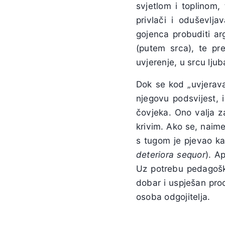
svjetlom i toplinom
privlači i oduševlja
gojenca probuditi ar
(putem srca), te pr
uvjerenje, u srcu ljub
Dok se kod „uvjerava
njegovu podsvijest, 
čovjeka. Ono valja z
krivim. Ako se, naime
s tugom je pjevao kako
deteriora sequor
). A
Uz potrebu pedagoško
dobar i uspješan proc
osoba odgojitelja.