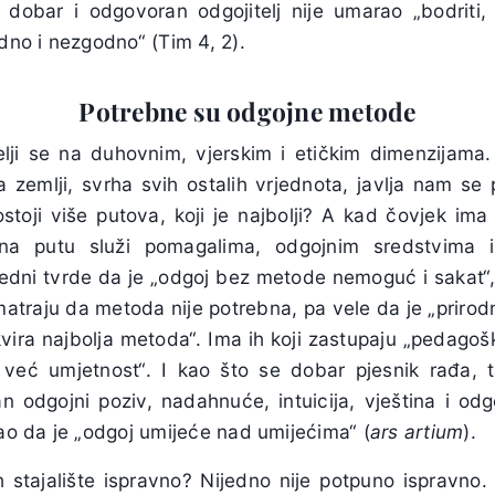
 dobar i odgovoran odgojitelj nije umarao „bodriti, p
odno i nezgodno“ (Tim 4, 2).
Potrebne su odgojne metode
elji se na duhovnim, vjerskim i etičkim dimenzijama
 zemlji, svrha svih ostalih vrjednota, javlja nam se 
toji više putova, koji je najbolji? A kad čovjek ima
 na putu služi pomagalima, odgojnim sredstvima i
dni tvrde da je „odgoj bez metode nemoguć i sakat“,
matraju da metoda nije potrebna, pa vele da je „prirodn
vira najbolja metoda“. Ima ih koji zastupaju „pedagoš
, već umjetnost“. I kao što se dobar pjesnik rađa, 
an odgojni poziv, nadahnuće, intuicija, vještina i odg
sao da je „odgoj umijeće nad umijećima“ (
ars artium
).
 stajalište ispravno? Nijedno nije potpuno ispravn