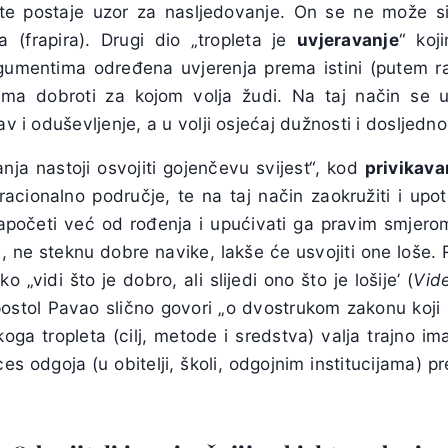
, te postaje uzor za nasljedovanje. On se ne može s
va (frapira). Drugi dio „tropleta je
uvjeravanje
“ koj
gumentima određena uvjerenja prema istini (putem r
ema dobroti za kojom volja žudi. Na taj način se u
av i oduševljenje, a u volji osjećaj dužnosti i dosljedn
nja nastoji osvojiti gojenčevu svijest“, kod
privikava
iracionalno područje, te na taj način zaokružiti i upo
apočeti već od rođenja i upućivati ga pravim smjerom
, ne steknu dobre navike, lakše će usvojiti one loše. Ri
 „vidi što je dobro, ali slijedi ono što je lošije’ (
Vid
postol Pavao slično govori „o dvostrukom zakonu koji 
ga tropleta (cilj, metode i sredstva) valja trajno im
es odgoja (u obitelji, školi, odgojnim institucijama) pr