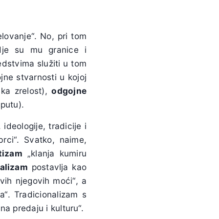
elovanje“. No, pri tom
Gdje su mu granice i
dstvima služiti u tom
ne stvarnosti u kojoj
ska zrelost),
odgojne
putu).
ideologije, tradicije i
brci“. Svatko, naime,
tizam
„klanja kumiru
alizam
postavlja kao
vih njegovih moći“, a
a“. Tradicionalizam s
na predaju i kulturu“.