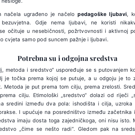
i nesloge.
h načela ugrađeno je načelo
pedagoške ljubavi
, k
 bezuvjetna. Gdje nema ljubavi, ne koristi nika
 se očituje u nesebičnosti, požrtvovnosti i aktivnoj p
 što cvjeta samo pod suncem pažnje i ljubavi.
Potrebna su i odgojna sredstva
lj, metoda i sredstvo“ uspoređuje se s putovanjem koje
lj je točka prema kojoj se putuje, a u odgoju je to z
t. Metoda je put prema tom cilju, prema zrelosti. Sr
rema cilju. Etimološki „sredstvo“ dolazi od riječi „
a sredini između dva pola: ishodišta i cilja, uzroka i
i prakse. I upućuje na posredništvo između začetnika i
dstva imaju dosta toga zajedničkoga, oni nisu isto.
redstvo „čime se nešto radi“. Gledom pak na sred