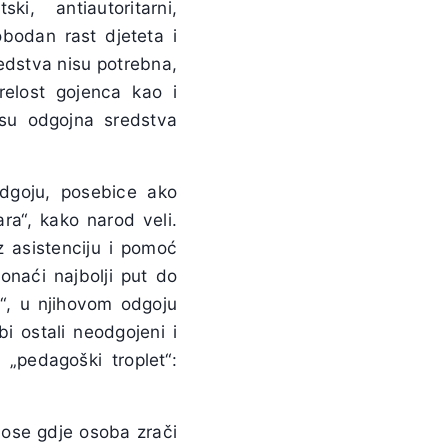
i, antiautoritarni,
lobodan rast djeteta i
edstva nisu potrebna,
elost gojenca kao i
 su odgojna sredstva
odgoju, posebice ako
ara“, kako narod veli.
z asistenciju i pomoć
ronaći najbolji put do
u“, u njihovom odgoju
i ostali neodgojeni i
„pedagoški troplet“:
ose gdje osoba zrači