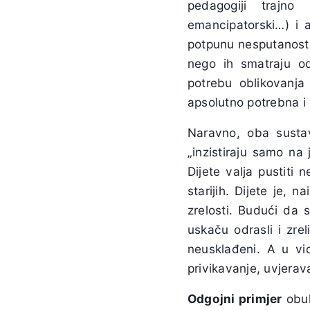
pedagogiji trajno 
emancipatorski…) i au
potpunu nesputanost 
nego ih smatraju o
potrebu oblikovanja
apsolutno potrebna i
Naravno, oba sustav
„inzistiraju samo na 
Dijete valja pustiti
starijih. Dijete je, 
zrelosti. Budući da 
uskaču odrasli i zre
neusklađeni. A u vi
privikavanje, uvjerava
Odgojni primjer
obuh