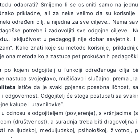
todu odabrati? Smijemo li se osloniti samo na jednu
nako prikladne, ali za neke velimo da su korisnije 
neki određeni cilj, a nijedna za sve ciljeve.. Nema sa
dagoške potrebe i zadovoljiti sve odgojne ciljeve.. 
.. Isključivost u pedagogiji nije dobar savjetnik.
izam“. Kako znati koje su metode korisnije, prikladn
ja je ona metoda koja zastupa pet prokušanih pedagošk
a
po kojem odgojitelj u funkciji određenoga cilja b
e nastupa svojeglavo, mušičavo i slučajno, prema „ras
liteta
ističe da je svaki gojenac posebna ličnost, s
 i odgovornost. Odgojitelj će stoga postupati sa svaki
jne kalupe i uravnilovke“.
u odnosu s odgojiteljem (povjerenje), s vršnjacima (s
icom (društvenost), a suradnja treba biti dragovoljna 
ti
na ljudskoj, međuljudskoj, psihološkoj, životnoj, 