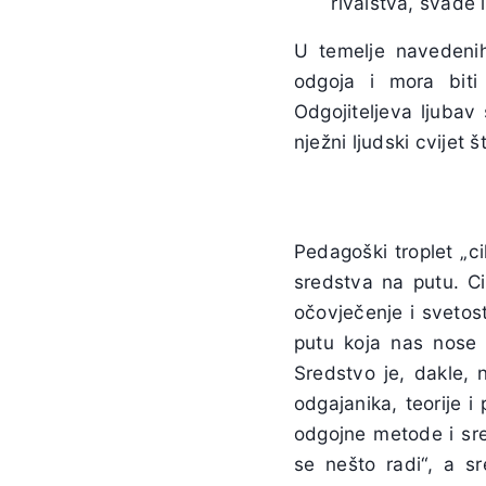
rivalstva, svađe 
U temelje navedeni
odgoja i mora biti
Odgojiteljeva ljubav
nježni ljudski cvijet
Pedagoški troplet „ci
sredstva na putu. Ci
očovječenje i svetos
putu koja nas nose p
Sredstvo je, dakle, n
odgajanika, teorije 
odgojne metode i sre
se nešto radi“, a s