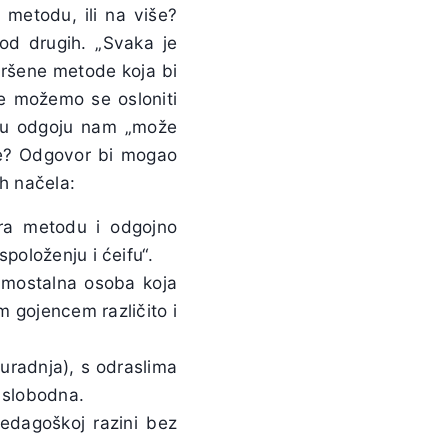
 metodu, ili na više?
od drugih. „Svaka je
vršene metode koja bi
Ne možemo se osloniti
 I u odgoju nam „može
ije? Odgovor bi mogao
ih načela:
ira metodu i odgojno
položenju i ćeifu“.
amostalna osoba koja
m gojencem različito i
uradnja), s odraslima
i slobodna.
pedagoškoj razini bez