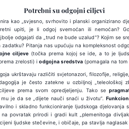
Potrebni su odgojni ciljevi
ira kao „svjesno, svrhovito i planski organizirano dj
kretni upiti, je li odgoj svemoćan ili nemoćan? 
bolje odgajati da „trud ne bude uzalud“? Kojim se sre
zadatku? Pitanja nas upućuju na kompleksnost odgoj
ojne ciljeve
(točka prema kojoj se ide, a to je ljud
 prema zrelosti) i
odgojna sredstva
(pomagala na tom 
a ukrštavaju različiti svjetonazori, filozofije, religije, 
edagogija je često zatekne u ozbiljnoj „teleološkoj z
ciljeve prema svom opredjeljenju. Tako se
pragma
e mu je da se „dijete nauči snaći u životu“.
Funkcion
avilno i skladno funkcioniranje ljudskoga djelovanja s
na povratak prirodi i gradi kult „plemenitoga divljak
ijeni ljudske stečevine, i običaje, pa stavlja naglasak 