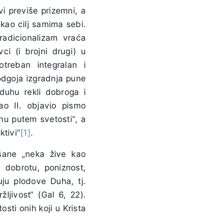
vi previše prizemni, a
 kao cilj samima sebi.
radicionalizam vraća
ci (i brojni drugi) u
otreban integralan i
 odgoja izgradnja pune
duhu rekli dobroga i
o II. objavio pismo
nu putem svetosti“, a
ktivi“
[1]
.
šane „neka žive kao
, dobrotu, poniznost,
uju plodove Duha, tj.
ržljivost“ (Gal 6, 22).
sti onih koji u Krista