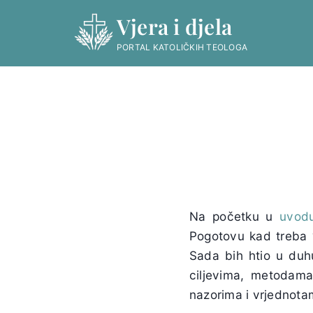
Skip
Vjera i djela
to
content
PORTAL KATOLIČKIH TEOLOGA
Na početku u
uvod
Pogotovu kad treba ‘u
Sada bih htio u duhu
ciljevima, metodama
nazorima i vrjednota