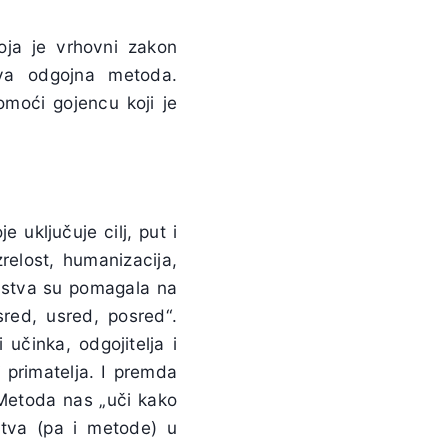
oja je vrhovni zakon
kva odgojna metoda.
omoći gojencu koji je
 uključuje cilj, put i
relost, humanizacija,
edstva su pomagala na
sred, usred, posred“.
 učinka, odgojitelja i
 primatelja. I premda
 Metoda nas „uči kako
stva (pa i metode) u