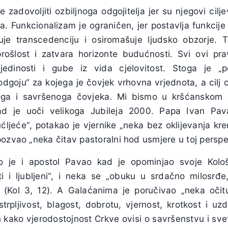
adovoljiti ozbiljnoga odgojitelja jer su njegovi cilje
la. Funkcionalizam je ograničen, jer postavlja funkcije
uje transcedenciju i osiromašuje ljudsko obzorje. T
ošlost i zatvara horizonte budućnosti. Svi ovi prav
ojedinosti i gube iz vida cjelovitost. Stoga je „p
odgoju“ za kojega je čovjek vrhovna vrjednota, a cilj
oga i savršenoga čovjeka. Mi bismo u kršćanskom 
ad je uoči velikoga Jubileja 2000. Papa Ivan Pava
ćljeće“, potakao je vjernike „neka bez oklijevanja kre
ozvao „neka čitav pastoralni hod usmjere u toj perspe
ao je i apostol Pavao kad je opominjao svoje Kolo
eti i ljubljeni“, i neka se „obuku u srdačno milosrđe
st“ (Kol 3, 12). A Galaćanima je poručivao „neka očit
strpljivost, blagost, dobrotu, vjernost, krotkost i uzd
 kako vjerodostojnost Crkve ovisi o savršenstvu i sveto