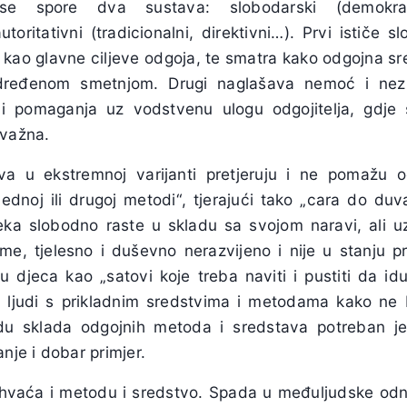
se spore dva sustava: slobodarski (demokratsk
toritativni (tradicionalni, direktivni…). Prvi ističe s
kao glavne ciljeve odgoja, te smatra kako odgojna sr
dređenom smetnjom. Drugi naglašava nemoć i nezr
 i pomaganja uz vodstvenu ulogu odgojitelja, gdje
 važna.
a u ekstremnoj varijanti pretjeruju i ne pomažu 
jednoj ili drugoj metodi“, tjerajući tako „cara do duv
 neka slobodno raste u skladu sa svojom naravi, ali u
naime, tjelesno i duševno nerazvijeno i nije u stanju p
su djeca kao „satovi koje treba naviti i pustiti da id
li ljudi s prikladnim sredstvima i metodama kako ne b
du sklada odgojnih metoda i sredstava potreban je 
nje i dobar primjer.
vaća i metodu i sredstvo. Spada u međuljudske odn