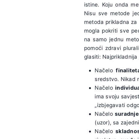
istine. Koju onda me
Nisu sve metode jed
metoda prikladna za 
mogla pokriti sve pe
na samo jednu metodu
pomoći zdravi plural
glasiti: Najprikladni
Načelo
finalitet
sredstvo. Nikad n
Načelo
individua
ima svoju savjest
„izbjegavati odgo
Načelo
suradnje
(uzor), sa zajedn
Načelo
skladnos