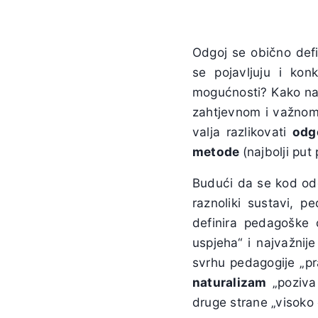
Odgoj se obično defin
se pojavljuju i kon
mogućnosti? Kako naj
zahtjevnom i važnom 
valja razlikovati
odg
metode
(najbolji put
Budući da se kod odgoj
raznoliki sustavi, p
definira pedagoške 
uspjeha“ i najvažnij
svrhu pedagogije „pr
naturalizam
„poziva 
druge strane „visoko c