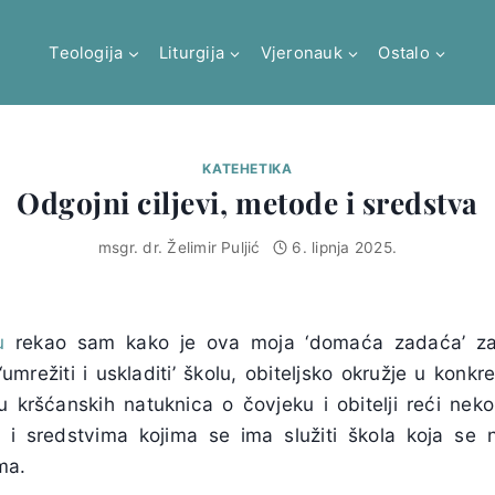
Teologija
Liturgija
Vjeronauk
Ostalo
KATEHETIKA
Odgojni ciljevi, metode i sredstva
msgr. dr. Želimir Puljić
6. lipnja 2025.
u
rekao sam kako je ova moja ‘domaća zadaća’ zah
mrežiti i uskladiti’ školu, obiteljsko okružje u konkret
 kršćanskih natuknica o čovjeku i obitelji reći nekol
 i sredstvima kojima se ima služiti škola koja se n
ma.