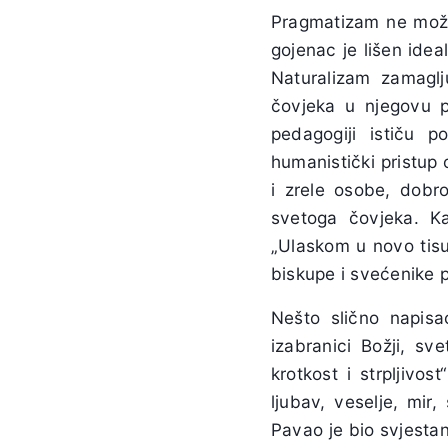
Pragmatizam ne može z
gojenac je lišen idea
Naturalizam zamaglj
čovjeka u njegovu pr
pedagogiji ističu p
humanistički pristup 
i zrele osobe, dobr
svetoga čovjeka. K
„Ulaskom u novo tisu
biskupe i svećenike p
Nešto slično napis
izabranici Božji, sv
krotkost i strpljivo
ljubav, veselje, mir, 
Pavao je bio svjestan