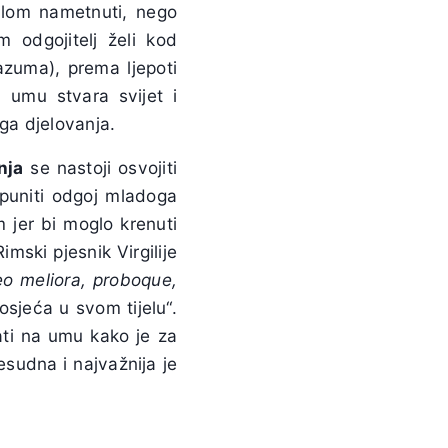
ilom nametnuti, nego
im odgojitelj želi kod
azuma), prema ljepoti
 umu stvara svijet i
oga djelovanja.
nja
se nastoji osvojiti
tpuniti odgoj mladoga
 jer bi moglo krenuti
mski pjesnik Virgilije
eo meliora, proboque,
osjeća u svom tijelu“.
ati na umu kako je za
esudna i najvažnija je