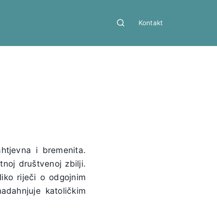
Kontakt
tjevna i bremenita.
noj društvenoj zbilji.
iko riječi o odgojnim
adahnjuje katoličkim