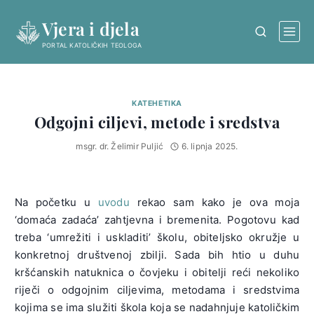
Skip
Vjera i djela
to
content
PORTAL KATOLIČKIH TEOLOGA
KATEHETIKA
Odgojni ciljevi, metode i sredstva
msgr. dr. Želimir Puljić
6. lipnja 2025.
Na početku u
uvodu
rekao sam kako je ova moja
‘domaća zadaća’ zahtjevna i bremenita. Pogotovu kad
treba ‘umrežiti i uskladiti’ školu, obiteljsko okružje u
konkretnoj društvenoj zbilji. Sada bih htio u duhu
kršćanskih natuknica o čovjeku i obitelji reći nekoliko
riječi o odgojnim ciljevima, metodama i sredstvima
kojima se ima služiti škola koja se nadahnjuje katoličkim