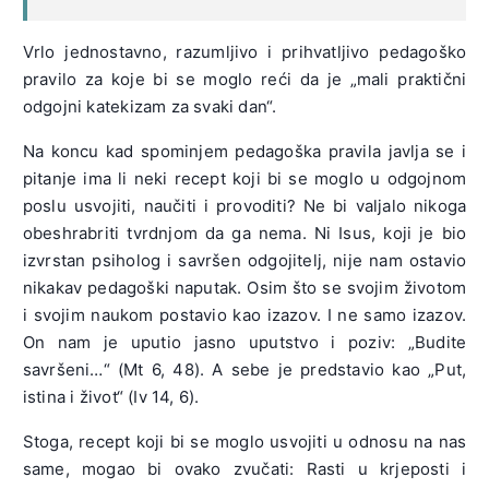
Vrlo jednostavno, razumljivo i prihvatljivo pedagoško
pravilo za koje bi se moglo reći da je „mali praktični
odgojni katekizam za svaki dan“.
Na koncu kad spominjem pedagoška pravila javlja se i
pitanje ima li neki recept koji bi se moglo u odgojnom
poslu usvojiti, naučiti i provoditi? Ne bi valjalo nikoga
obeshrabriti tvrdnjom da ga nema. Ni Isus, koji je bio
izvrstan psiholog i savršen odgojitelj, nije nam ostavio
nikakav pedagoški naputak. Osim što se svojim životom
i svojim naukom postavio kao izazov. I ne samo izazov.
On nam je uputio jasno uputstvo i poziv: „Budite
savršeni…“ (Mt 6, 48). A sebe je predstavio kao „Put,
istina i život“ (Iv 14, 6).
Stoga, recept koji bi se moglo usvojiti u odnosu na nas
same, mogao bi ovako zvučati: Rasti u krjeposti i