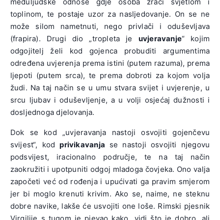
međuljudske odnose gdje osoba zrači svjetlom i
toplinom, te postaje uzor za nasljedovanje. On se ne
može silom nametnuti, nego privlači i oduševljava
(frapira). Drugi dio „tropleta je
uvjeravanje
“ kojim
odgojitelj želi kod gojenca probuditi argumentima
određena uvjerenja prema istini (putem razuma), prema
ljepoti (putem srca), te prema dobroti za kojom volja
žudi. Na taj način se u umu stvara svijet i uvjerenje, u
srcu ljubav i oduševljenje, a u volji osjećaj dužnosti i
dosljednoga djelovanja.
Dok se kod „uvjeravanja nastoji osvojiti gojenčevu
svijest“, kod
privikavanja
se nastoji osvojiti njegovu
podsvijest, iracionalno područje, te na taj način
zaokružiti i upotpuniti odgoj mladoga čovjeka. Ono valja
započeti već od rođenja i upućivati ga pravim smjerom
jer bi moglo krenuti krivim. Ako se, naime, ne steknu
dobre navike, lakše će usvojiti one loše. Rimski pjesnik
Virgilije s tugom je pjevao kako „vidi što je dobro, ali