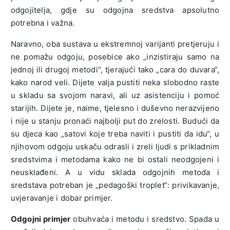
odgojitelja, gdje su odgojna sredstva apsolutno
potrebna i važna.
Naravno, oba sustava u ekstremnoj varijanti pretjeruju i
ne pomažu odgoju, posebice ako „inzistiraju samo na
jednoj ili drugoj metodi“, tjerajući tako „cara do duvara“,
kako narod veli. Dijete valja pustiti neka slobodno raste
u skladu sa svojom naravi, ali uz asistenciju i pomoć
starijih. Dijete je, naime, tjelesno i duševno nerazvijeno
i nije u stanju pronaći najbolji put do zrelosti. Budući da
su djeca kao „satovi koje treba naviti i pustiti da idu“, u
njihovom odgoju uskaču odrasli i zreli ljudi s prikladnim
sredstvima i metodama kako ne bi ostali neodgojeni i
neusklađeni. A u vidu sklada odgojnih metoda i
sredstava potreban je „pedagoški troplet“: privikavanje,
uvjeravanje i dobar primjer.
Odgojni primjer
obuhvaća i metodu i sredstvo. Spada u