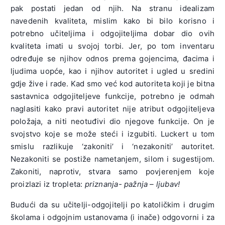
pak postati jedan od njih. Na stranu idealizam
navedenih kvaliteta, mislim kako bi bilo korisno i
potrebno učiteljima i odgojiteljima dobar dio ovih
kvaliteta imati u svojoj torbi. Jer, po tom inventaru
određuje se njihov odnos prema gojencima, đacima i
ljudima uopće, kao i njihov autoritet i ugled u sredini
gdje žive i rade. Kad smo već kod autoriteta koji je bitna
sastavnica odgojiteljeve funkcije, potrebno je odmah
naglasiti kako pravi autoritet nije atribut odgojiteljeva
položaja, a niti neotuđivi dio njegove funkcije. On je
svojstvo koje se može steći i izgubiti. Luckert u tom
smislu razlikuje ‘zakoniti’ i ‘nezakoniti’ autoritet.
Nezakoniti se postiže nametanjem, silom i sugestijom.
Zakoniti, naprotiv, stvara samo povjerenjem koje
proizlazi iz tropleta:
priznanja- pažnja – ljubav!
Budući da su učitelji-odgojitelji po katoličkim i drugim
školama i odgojnim ustanovama (i inače) odgovorni i za