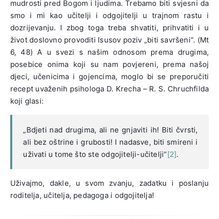
mudrosti pred Bogom i ljudima. Trebamo biti svjesni da
smo i mi kao učitelji i odgojitelji u trajnom rastu i
dozrijevanju. I zbog toga treba shvatiti, prihvatiti i u
život do­slovno provoditi Isusov poziv „biti savršeni“. (Mt
6, 48) A u svezi s našim odnosom prema drugima,
posebice onima koji su nam povjereni, prema našoj
djeci, učenicima i gojencima, moglo bi se preporučiti
recept uvaženih psihologa D. Krecha – R. S. Chruchfilda
koji glasi:
„Bdjeti nad drugima, ali ne gnjaviti ih! Biti čvrsti,
ali bez oštrine i grubosti! I nadasve, biti smireni i
uživati u tome što ste odgojitelji-učitelji“
[2]
.
Uživajmo, dakle, u svom zvanju, zadatku i poslanju
roditelja, učitelja, pedagoga i odgojitelja!