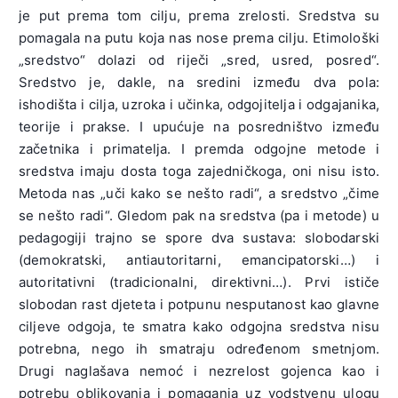
je put prema tom cilju, prema zrelosti. Sredstva su
pomagala na putu koja nas nose prema cilju. Etimološki
„sredstvo“ dolazi od riječi „sred, usred, posred“.
Sredstvo je, dakle, na sredini između dva pola:
ishodišta i cilja, uzroka i učinka, odgojitelja i odgajanika,
teorije i prakse. I upućuje na posredništvo između
začetnika i primatelja. I premda odgojne metode i
sredstva imaju dosta toga zajedničkoga, oni nisu isto.
Metoda nas „uči kako se nešto radi“, a sredstvo „čime
se nešto radi“. Gledom pak na sredstva (pa i metode) u
pedagogiji trajno se spore dva sustava: slobodarski
(demokratski, antiautoritarni, emancipatorski…) i
autoritativni (tradicionalni, direktivni…). Prvi ističe
slobodan rast djeteta i potpunu nesputanost kao glavne
ciljeve odgoja, te smatra kako odgojna sredstva nisu
potrebna, nego ih smatraju određenom smetnjom.
Drugi naglašava nemoć i nezrelost gojenca kao i
potrebu oblikovanja i pomaganja uz vodstvenu ulogu