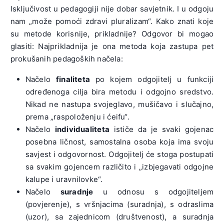
Isključivost u pedagogiji nije dobar savjetnik. I u odgoju
nam „može pomoći zdravi pluralizam“. Kako znati koje
su metode korisnije, prikladnije? Odgovor bi mogao
glasiti: Najprikladnija je ona metoda koja zastupa pet
prokušanih pedagoških načela:
Načelo
finaliteta
po kojem odgojitelj u funkciji
određenoga cilja bira metodu i odgojno sredstvo.
Nikad ne nastupa svojeglavo, mušičavo i slučajno,
prema „raspoloženju i ćeifu“.
Načelo
individualiteta
ističe da je svaki gojenac
posebna ličnost, samostalna osoba koja ima svoju
savjest i odgovornost. Odgojitelj će stoga postupati
sa svakim gojencem različito i „izbjegavati odgojne
kalupe i uravnilovke“.
Načelo
suradnje
u odnosu s odgojiteljem
(povjerenje), s vršnjacima (suradnja), s odraslima
(uzor), sa zajednicom (društvenost), a suradnja