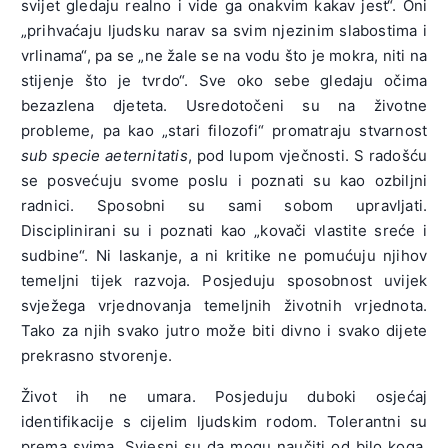
svijet gledaju realno i vide ga onakvim kakav jest“. Oni
„prihvaćaju ljudsku narav sa svim njezinim slabostima i
vrlinama“, pa se „ne žale se na vodu što je mokra, niti na
stijenje što je tvrdo“. Sve oko sebe gledaju očima
bezazlena djeteta. Usredotočeni su na životne
probleme, pa kao „stari filozofi“ promatraju stvarnost
sub specie aeternitatis
, pod lupom vječnosti. S radošću
se posvećuju svome poslu i poznati su kao ozbiljni
radnici. Sposobni su sami sobom upravljati.
Disciplinirani su i poznati kao „kovači vlastite sreće i
sudbine“. Ni laskanje, a ni kritike ne pomućuju njihov
temeljni tijek razvoja. Posjeduju sposobnost uvijek
svježega vrjednovanja temeljnih životnih vrjednota.
Tako za njih svako jutro može biti divno i svako dijete
prekrasno stvorenje.
Život ih ne umara. Posjeduju duboki osjećaj
identifikacije s cijelim ljudskim rodom. Tolerantni su
prema svima. Svjesni su da mogu naučiti od bilo koga.