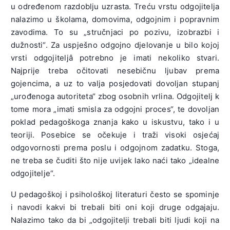
u određenom razdoblju uzrasta. Treću vrstu odgojitelja
nalazimo u školama, domovima, odgojnim i popravnim
zavodima. To su „stručnjaci po pozivu, izobrazbi i
dužnosti“. Za uspješno odgojno djelovanje u bilo kojoj
vrsti odgojiteljâ potrebno je imati nekoliko stvari.
Najprije treba očitovati nesebičnu ljubav prema
gojencima, a uz to valja posjedovati dovoljan stupanj
„urođenoga autoriteta“ zbog osobnih vrlina. Odgojitelj k
tome mora „imati smisla za odgojni proces“, te dovoljan
poklad pedagoškoga znanja kako u iskustvu, tako i u
teoriji. Posebice se očekuje i traži visoki osjećaj
odgovornosti prema poslu i odgojnom zadatku. Stoga,
ne treba se čuditi što nije uvijek lako naći tako „idealne
odgojitelje“.
U pedagoškoj i psihološkoj literaturi često se spominje
i navodi kakvi bi trebali biti oni koji druge odgajaju.
Nalazimo tako da bi „odgojitelji trebali biti ljudi koji na