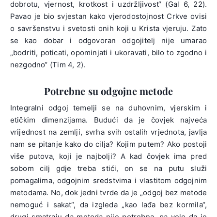
dobrotu, vjernost, krotkost i uzdržljivost“ (Gal 6, 22).
Pavao je bio svjestan kako vjerodostojnost Crkve ovisi
o savršenstvu i svetosti onih koji u Krista vjeruju. Zato
se kao dobar i odgovoran odgojitelj nije umarao
„bodriti, poticati, opominjati i ukoravati, bilo to zgodno i
nezgodno“ (Tim 4, 2).
Potrebne su odgojne metode
Integralni odgoj temelji se na duhovnim, vjerskim i
etičkim dimenzijama. Budući da je čovjek najveća
vrijednost na zemlji, svrha svih ostalih vrjednota, javlja
nam se pitanje kako do cilja? Kojim putem? Ako postoji
više putova, koji je najbolji? A kad čovjek ima pred
sobom cilj gdje treba stići, on se na putu služi
pomagalima, odgojnim sredstvima i vlastitom odgojnim
metodama. No, dok jedni tvrde da je „odgoj bez metode
nemoguć i sakat“, da izgleda „kao lađa bez kormila“,
drugi smatraju da metoda nije potrebna, pa vele da je