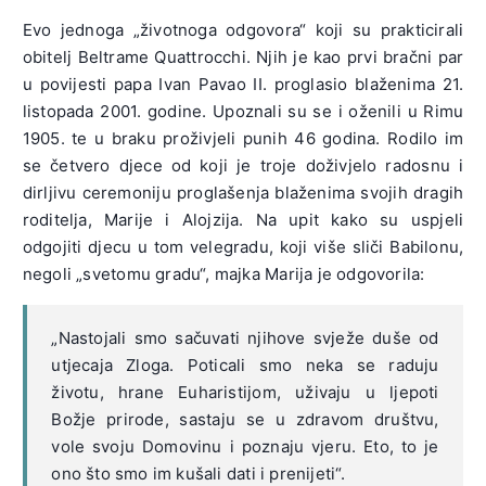
Evo jednoga „životnoga odgovora“ koji su prakticirali
obitelj Beltrame Quattrocchi. Njih je kao prvi bračni par
u povijesti papa Ivan Pavao II. proglasio blaženima 21.
listopada 2001. godine. Upoznali su se i oženili u Rimu
1905. te u braku proživjeli punih 46 godina. Rodilo im
se četvero djece od koji je troje doživjelo radosnu i
dirljivu ceremoniju proglašenja blaženima svojih dragih
roditelja, Marije i Alojzija. Na upit kako su uspjeli
odgojiti djecu u tom velegradu, koji više sliči Babilonu,
negoli „svetomu gradu“, majka Marija je odgovorila:
„Nastojali smo sačuvati njihove svježe duše od
utjecaja Zloga. Poticali smo neka se raduju
životu, hrane Euharistijom, uživaju u ljepoti
Božje prirode, sastaju se u zdravom društvu,
vole svoju Domovinu i poznaju vjeru. Eto, to je
ono što smo im kušali dati i prenijeti“.