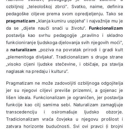
ozbiljnoj „teleološkoj zbrci“. Svatko, naime, definira
pedagoške ciljeve prema svom opredjeljenju. Tako se
pragmatizam
„klanja kumiru uspjeha“ i najvažnije mu je
da se „dijete nauči snaći u životu“.
Funkcionalizam
postavlja kao svrhu pedagogije „pravilno i skladno
funkcioniranje ljudskoga djelovanja svih njegovih moći“,
a
naturalizam
„poziva na povratak prirodi i gradi kult
„plemenitoga divljaka“. Tradicionalizam s druge strane
„visoko cijeni ljudske stečevine, i običaje, pa stavlja
naglasak na predaju i kulturu“.
Pragmatizam ne može zadovoljiti ozbiljnoga odgojitelja
jer su njegovi ciljevi previše prizemni, a gojenac je
lišen ideala. Funkcionalizam je ograničen, jer postavlja
funkcije kao cilj samima sebi. Naturalizam zamagljuje
transcedenciju i osiromašuje ljudsko obzorje.
Tradicionalizam vraća čovjeka u njegovu prošlost i
zatvara horizonte budućnosti. Svi ovi pravci (i brojni