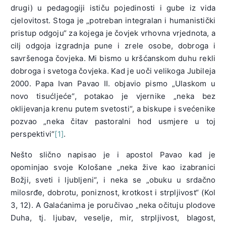
drugi) u pedagogiji ističu pojedinosti i gube iz vida
cjelovitost. Stoga je „potreban integralan i humanistički
pristup odgoju“ za kojega je čovjek vrhovna vrjednota, a
cilj odgoja izgradnja pune i zrele osobe, dobroga i
savršenoga čovjeka. Mi bismo u kršćanskom duhu rekli
dobroga i svetoga čovjeka. Kad je uoči velikoga Jubileja
2000. Papa Ivan Pavao II. objavio pismo „Ulaskom u
novo tisućljeće“, potakao je vjernike „neka bez
oklijevanja krenu putem svetosti“, a biskupe i svećenike
pozvao „neka čitav pastoralni hod usmjere u toj
perspektivi“
[1]
.
Nešto slično napisao je i apostol Pavao kad je
opominjao svoje Kološane „neka žive kao izabranici
Božji, sveti i ljubljeni“, i neka se „obuku u srdačno
milosrđe, dobrotu, poniznost, krotkost i strpljivost“ (Kol
3, 12). A Galaćanima je poručivao „neka očituju plodove
Duha, tj. ljubav, veselje, mir, strpljivost, blagost,