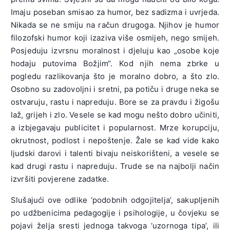
Imaju poseban smisao za humor, bez sadizma i uvrjeda.
Nikada se ne smiju na račun drugoga. Njihov je humor
filozofski humor koji izaziva više osmijeh, nego smijeh.
Posjeduju izvrsnu moralnost i djeluju kao „osobe koje
hodaju putovima Božjim“. Kod njih nema zbrke u
pogledu razlikovanja što je moralno dobro, a što zlo.
Osobno su zadovoljni i sretni, pa potiču i druge neka se
ostvaruju, rastu i napreduju. Bore se za pravdu i žigošu
laž, grijeh i zlo. Vesele se kad mogu nešto dobro učiniti,
a izbjegavaju publicitet i popularnost. Mrze korupciju,
okrutnost, podlost i nepoštenje. Žale se kad vide kako
ljudski darovi i talenti bivaju neiskorišteni, a vesele se
kad drugi rastu i napreduju. Trude se na najbolji način
izvršiti povjerene zadatke.
Slušajući ove odlike ‘podobnih odgojitelja’, sakupljenih
po udžbenicima pedagogije i psihologije, u čovjeku se
pojavi želja sresti jednoga takvoga ‘uzornoga tipa’, ili