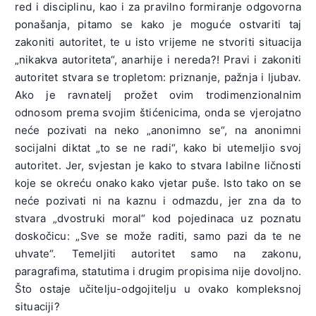
red i disciplinu, kao i za pravilno formiranje odgovorna
ponašanja, pitamo se kako je moguće ostvariti taj
zakoniti autoritet, te u isto vrijeme ne stvoriti situacija
„nikakva autoriteta“, anarhije i nereda?! Pravi i zakoniti
autoritet stvara se tropletom: priznanje, pažnja i ljubav
.
Ako je ravnatelj prožet ovim trodimenzionalnim
odnosom prema svojim štićenicima, onda se vjerojatno
neće pozivati na neko „anonimno se“, na anonimni
socijalni diktat „to se ne radi“, kako bi utemeljio svoj
autoritet. Jer, svjestan je kako to stvara labilne ličnosti
koje se okreću onako kako vjetar puše. Isto tako on se
neće pozivati ni na kaznu i odmazdu, jer zna da to
stvara „dvostruki moral“ kod pojedinaca uz poznatu
doskočicu: „Sve se može raditi, samo pazi da te ne
uhvate“. Temeljiti autoritet samo na zakonu,
paragrafima, statutima i drugim propisima nije dovoljno.
Što ostaje učitelju-odgojitelju u ovako kompleksnoj
situaciji?