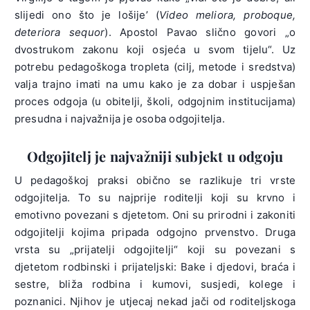
slijedi ono što je lošije’ (
Video meliora, proboque,
deteriora sequor
). Apostol Pavao slično govori „o
dvostrukom zakonu koji osjeća u svom tijelu“. Uz
potrebu pedagoškoga tropleta (cilj, metode i sredstva)
valja trajno imati na umu kako je za dobar i uspješan
proces odgoja (u obitelji, školi, odgojnim institucijama)
presudna i najvažnija je osoba odgojitelja.
Odgojitelj je najvažniji subjekt u odgoju
U pedagoškoj praksi obično se razlikuje tri vrste
odgojitelja. To su najprije roditelji koji su krvno i
emotivno povezani s djetetom. Oni su prirodni i zakoniti
odgojitelji kojima pripada odgojno prvenstvo. Druga
vrsta su „prijatelji odgojitelji“ koji su povezani s
djetetom rodbinski i prijateljski: Bake i djedovi, braća i
sestre, bliža rodbina i kumovi, susjedi, kolege i
poznanici. Njihov je utjecaj nekad jači od roditeljskoga