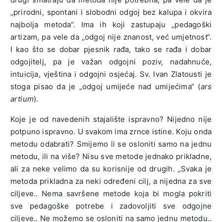
„prirodni, spontani i slobodni odgoj bez kalupa i okvira
najbolja metoda“. Ima ih koji zastupaju „pedagoški
artizam, pa vele da „odgoj nije znanost, već umjetnost“.
I kao što se dobar pjesnik rađa, tako se rađa i dobar
odgojitelj, pa je važan odgojni poziv, nadahnuće,
intuicija, vještina i odgojni osjećaj. Sv. Ivan Zlatousti je
stoga pisao da je „odgoj umijeće nad umijećima“ (
ars
artium
).
Koje je od navedenih stajalište ispravno? Nijedno nije
potpuno ispravno. U svakom ima zrnce istine. Koju onda
metodu odabrati? Smijemo li se osloniti samo na jednu
metodu, ili na više? Nisu sve metode jednako prikladne,
ali za neke velimo da su korisnije od drugih. „Svaka je
metoda prikladna za neki određeni cilj, a nijedna za sve
ciljeve.. Nema savršene metode koja bi mogla pokriti
sve pedagoške potrebe i zadovoljiti sve odgojne
ciljeve.. Ne možemo se osloniti na samo jednu metodu..