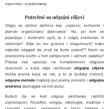
nazorima i vrjednotama.
Potrebni su odgojni ciljevi
Odgoj se obično definira kao „svjesno, svrhovito i
planski organizirano djelovanje“. No, pri tom se
pojavljuju i konkretni upiti, je li odgoj svemoćan ili
nemoćan? Gdje su mu granice i mogućnosti? Kako
najbolje odgajati da „trud ne bude uzalud“? Kojim se
sredstvima služiti u tom zahtjevnom i važnom zadatku?
Pitanja nas upućuju na kompleksnost odgojne
stvarnosti u kojoj valja razlikovati
odgojne ciljeve
(točka prema kojoj se ide, a to je ljudska zrelost),
odgojne metode
(najbolji put prema zrelosti) i
odgojna
sredstva
(pomagala na tom putu).
Budući da se kod odgoja ukrštavaju različiti
svjetonazori, filozofije, religije, ideologije, tradicije i
raznoliki sustavi, pedagogija je često zatekne u