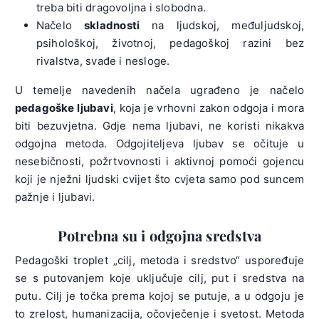
treba biti dragovoljna i slobodna.
Načelo
skladnosti
na ljudskoj, međuljudskoj,
psihološkoj, životnoj, pedagoškoj razini bez
rivalstva, svađe i nesloge.
U temelje navedenih načela ugrađeno je načelo
pedagoške ljubavi
, koja je vrhovni zakon odgoja i mora
biti bezuvjetna. Gdje nema ljubavi, ne koristi nikakva
odgojna metoda. Odgojiteljeva ljubav se očituje u
nesebičnosti, požrtvovnosti i aktivnoj pomoći gojencu
koji je nježni ljudski cvijet što cvjeta samo pod suncem
pažnje i ljubavi.
Potrebna su i odgojna sredstva
Pedagoški troplet „cilj, metoda i sredstvo“ uspoređuje
se s putovanjem koje uključuje cilj, put i sredstva na
putu. Cilj je točka prema kojoj se putuje, a u odgoju je
to zrelost, humanizacija, očovječenje i svetost. Metoda