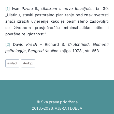
[1]
Ivan Pavao II.,
Ulaskom u novo tisućljeće
, br. 30:
„Uistinu, staviti pastoralno planiranje pod znak svetosti
znači izraziti uvjerenje kako je besmisleno zadovoljiti
se životnom prosječnošću minimalističke etike i
površne religioznosti“.
[2]
David
Krech
– Richard S.
Crutchfield,
Elementi
psihologije
,
Beograd
Naučna knjiga, 1973., str. 653.
Post
#
mladi
#
odgoj
Tags:
© Sva prava pridržana
2013.-2026. VJERA I DJELA