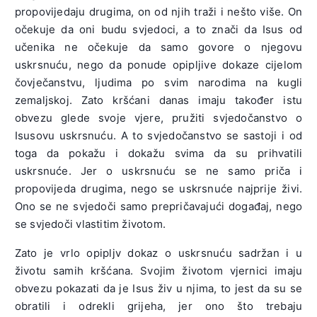
propovijedaju drugima, on od njih traži i nešto više. On
očekuje da oni budu svjedoci, a to znači da Isus od
učenika ne očekuje da samo govore o njegovu
uskrsnuću, nego da ponude opipljive dokaze cijelom
čovječanstvu, ljudima po svim narodima na kugli
zemaljskoj. Zato kršćani danas imaju također istu
obvezu glede svoje vjere, pružiti svjedočanstvo o
Isusovu uskrsnuću. A to svjedočanstvo se sastoji i od
toga da pokažu i dokažu svima da su prihvatili
uskrsnuće. Jer o uskrsnuću se ne samo priča i
propovijeda drugima, nego se uskrsnuće najprije živi.
Ono se ne svjedoči samo prepričavajući događaj, nego
se svjedoči vlastitim životom.
Zato je vrlo opipljv dokaz o uskrsnuću sadržan i u
životu samih kršćana. Svojim životom vjernici imaju
obvezu pokazati da je Isus živ u njima, to jest da su se
obratili i odrekli grijeha, jer ono što trebaju