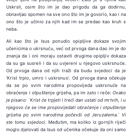
Uskrsli, osim što im je dao prigodu da ga dodirnu,
obnavljao spomen na sve ono što im je govorio, kao i na
ono što je učinio za njih kad im se predao kao kruh s
neba.
Ali kao što je Isus ponudio opipljive dokaze svojim
učenicima o ukrsnuću, već od prvoga dana dao im je do
znanja da i oni moraju ostaviti drugima opipljiv dokaza
da su ga susreli i da su uvjereni u njegovo uskrsnuće.
Od prvoga dana od njih traži da budu svjedoci da je
‘Krist trpio, umro i uskrsnuo’. Od prvoga dana očekuje
da se po svim narodima propovijeda uskrsnuće na
obraćenje i otpuštenje grijeha, pa im zato i reče:
Ovako
je pisano: `Krist će trpjeti i treći dan ustati od mrtvih, i u
njegovo će se ime propovijedati obraćenje i otpuštenje
grijeha po svim narodima počevši od Jeruzalema.` Vi
ste tomu svjedoci
. Međutim, ma koliko iz gornjih riječi
moglo djelovati da Isus od učenika očekuje da oni samo