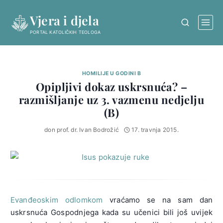
Skip
Vjera i djela
to
content
PORTAL KATOLIČKIH TEOLOGA
HOMILIJE U GODINI B
Opipljivi dokaz uskrsnuća? –
razmišljanje uz 3. vazmenu nedjelju
(B)
don prof. dr. Ivan Bodrožić
17. travnja 2015.
Evanđeoskim odlomkom
vraćamo se na sam dan
uskrsnuća Gospodnjega kada su učenici bili još uvijek