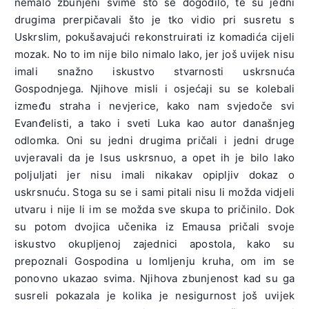
nemalo zbunjeni svime što se dogodilo, te su jedni
drugima prerpičavali što je tko vidio pri susretu s
Uskrslim, pokušavajući rekonstruirati iz komadića cijeli
mozak. No to im nije bilo nimalo lako, jer još uvijek nisu
imali snažno iskustvo stvarnosti uskrsnuća
Gospodnjega. Njihove misli i osjećaji su se kolebali
između straha i nevjerice, kako nam svjedoče svi
Evanđelisti, a tako i sveti Luka kao autor današnjeg
odlomka. Oni su jedni drugima pričali i jedni druge
uvjeravali da je Isus uskrsnuo, a opet ih je bilo lako
poljuljati jer nisu imali nikakav opipljiv dokaz o
uskrsnuću. Stoga su se i sami pitali nisu li možda vidjeli
utvaru i nije li im se možda sve skupa to pričinilo. Dok
su potom dvojica učenika iz Emausa pričali svoje
iskustvo okupljenoj zajednici apostola, kako su
prepoznali Gospodina u lomljenju kruha, om im se
ponovno ukazao svima. Njihova zbunjenost kad su ga
susreli pokazala je kolika je nesigurnost još uvijek