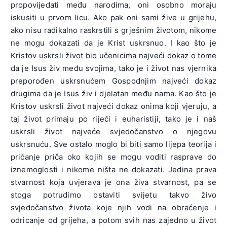
propovijedati među narodima, oni osobno moraju
iskusiti u prvom licu. Ako pak oni sami žive u grijehu,
ako nisu radikalno raskrstili s grješnim životom, nikome
ne mogu dokazati da je Krist uskrsnuo. I kao što je
Kristov uskrsli život bio učenicima najveći dokaz o tome
da je Isus živ među svojima, tako je i život nas vjernika
preporođen uskrsnućem Gospodnjim najveći dokaz
drugima da je Isus živ i djelatan među nama. Kao što je
Kristov uskrsli život najveći dokaz onima koji vjeruju, a
taj život primaju po riječi i euharistiji, tako je i naš
uskrsli život najveće svjedočanstvo o njegovu
uskrsnuću. Sve ostalo moglo bi biti samo lijepa teorija i
pričanje priča oko kojih se mogu voditi rasprave do
iznemoglosti i nikome ništa ne dokazati. Jedina prava
stvarnost koja uvjerava je ona živa stvarnost, pa se
stoga potrudimo ostaviti svijetu takvo živo
svjedočanstvo života koje njih vodi na obraćenje i
odricanje od grijeha, a potom svih nas zajedno u život