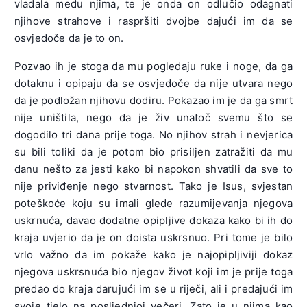
vladala među njima, te je onda on odlučio odagnati
njihove strahove i raspršiti dvojbe dajući im da se
osvjedoče da je to on.
Pozvao ih je stoga da mu pogledaju ruke i noge, da ga
dotaknu i opipaju da se osvjedoče da nije utvara nego
da je podložan njihovu dodiru. Pokazao im je da ga smrt
nije uništila, nego da je živ unatoč svemu što se
dogodilo tri dana prije toga. No njihov strah i nevjerica
su bili toliki da je potom bio prisiljen zatražiti da mu
danu nešto za jesti kako bi napokon shvatili da sve to
nije priviđenje nego stvarnost. Tako je Isus, svjestan
poteškoće koju su imali glede razumijevanja njegova
uskrnuća, davao dodatne opipljive dokaza kako bi ih do
kraja uvjerio da je on doista uskrsnuo. Pri tome je bilo
vrlo važno da im pokaže kako je najopipljiviji dokaz
njegova uskrsnuća bio njegov život koji im je prije toga
predao do kraja darujući im se u riječi, ali i predajući im
svoje tjelo na posljednjoj večeri. Zato je u njima kao