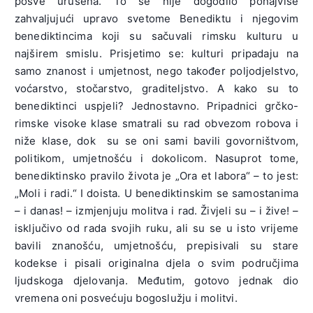
posve urušena. To se nije dogodilo ponajviše
zahvaljujući upravo svetome Benediktu i njegovim
benediktincima koji su sačuvali rimsku kulturu u
najširem smislu. Prisjetimo se: kulturi pripadaju na
samo znanost i umjetnost, nego također poljodjelstvo,
voćarstvo, stočarstvo, graditeljstvo. A kako su to
benediktinci uspjeli? Jednostavno. Pripadnici grčko-
rimske visoke klase smatrali su rad obvezom robova i
niže klase, dok su se oni sami bavili govorništvom,
politikom, umjetnošću i dokolicom. Nasuprot tome,
benediktinsko pravilo života je „Ora et labora“ – to jest:
„Moli i radi.“ I doista. U benediktinskim se samostanima
– i danas! – izmjenjuju molitva i rad. Živjeli su – i žive! –
isključivo od rada svojih ruku, ali su se u isto vrijeme
bavili znanošću, umjetnošću, prepisivali su stare
kodekse i pisali originalna djela o svim područjima
ljudskoga djelovanja. Međutim, gotovo jednak dio
vremena oni posvećuju bogoslužju i molitvi.