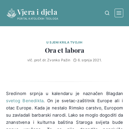
Skip
Vjera i djela
to
content
PORTAL KATOLIČKIH TEOLOGA
U SJENI KRILA TVOJIH
Ora et labora
vlč. prof. dr. Zvonko Pažin
6. srpnja 2021.
Sredinom srpnja u kalendaru je naznačen Blagdan
svetog Benedikta
. On je svetac-zaštitnik Europe ali i
otac Europe. Kada je nestalo Rimsko carstvo, Europom
su zavladali barbarski narodi. Lako se moglo dogoditi da
znanstvena i kulturna baština Staroga svijeta bude