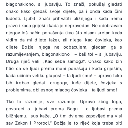
blagonaklono, s ljubavlju. To znači, pokušaj gledati
onako kako gledaš svoje dijete, pa i onda kada čini
ludosti. Ljubiti znači prihvatiti bližnjega i kada nema
pravo i kada griješi i kada je nepravedan. Ne odobravam
njegov loš način ponašanja (kao što nisam sretan kada
vidim da mi dijete laže), ali njega, kao čovjeka, kao
dijete Božje, njega ne odbacujem, gledam ga s
razumijevanjem, blagonaklono i – baš to! – s ljubavlju.
Druga riječ veli: „Kao sebe samoga“
.
Onako kako bih
htio da se ljudi prema meni ponašaju i kada griješim,
kada učinim veliku glupost – ta ljudi smo! – upravo tako
bih trebao gledati drugoga, tuđe dijete, čovjeka s
problemima, obijesnog mladog čovjeka – ta ljudi smo!
Tko to razumije, sve razumije. Upravo zbog toga,
govoreći o ljubavi prema Bogu i o ljubavi prema
bližnjemu, Isus kaže. „O tim dvjema zapovijedima visi
sav Zakon i Proroci.“ Božja je to riječ koja treba biti