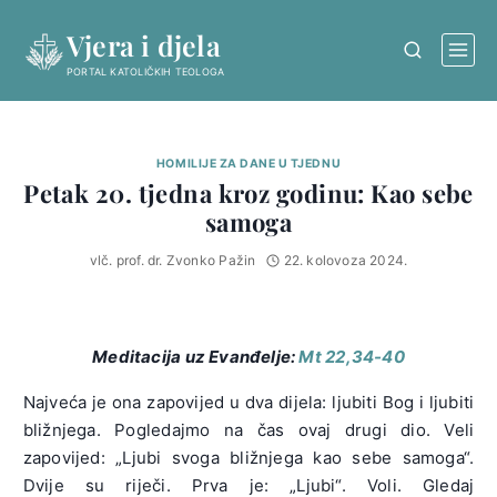
Skip
Vjera i djela
to
content
PORTAL KATOLIČKIH TEOLOGA
HOMILIJE ZA DANE U TJEDNU
Petak 20. tjedna kroz godinu: Kao sebe
samoga
vlč. prof. dr. Zvonko Pažin
22. kolovoza 2024.
Meditacija uz Evanđelje:
Mt 22,34-40
Najveća je ona zapovijed u dva dijela: ljubiti Bog i ljubiti
bližnjega. Pogledajmo na čas ovaj drugi dio. Veli
zapovijed: „Ljubi svoga bližnjega kao sebe samoga“.
Dvije su riječi. Prva je: „Ljubi“. Voli. Gledaj