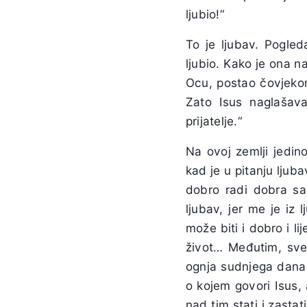
ljubio!“
To je ljubav. Pogled
ljubio. Kako je ona 
Ocu, postao čovjekom
Zato Isus naglašava
prijatelje.“
Na ovoj zemlji jedino
kad je u pitanju ljub
dobro radi dobra sam
ljubav, jer me je iz 
može biti i dobro i li
život… Međutim, sve
ognja sudnjega dana i
o kojem govori Isus, a
nad tim stati i zast