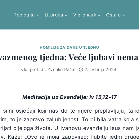
Teologija
Liturgija
Vjeronauk
Ostalo
HOMILIJE ZA DANE U TJEDNU
 vazmenog tjedna: Veće ljubavi nem
vlč. prof. dr. Zvonko Pažin
2. svibnja 2024.
Meditacija uz Evanđelje:
Iv 15,12-17
i silni osjećaji koji nas do te mjere preplavljuju, 
im, to je zapravo zaljubljenost. To bi bila vatra koja 
rijati cijeloga života. U Ivanovu evanđelju Isus nam j
bav. Kaže: „Ovo je moja zapovijed: ljubite jedni dru