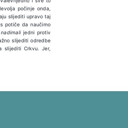
hvalevrijedno i sve to
volja počinje onda,
ju slijediti upravo taj
as potiče da naučimo
o
nadimali
jedni protiv
važno slijediti odredbe
 slijediti Crkvu. Jer,