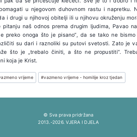
ili pak da se pričešćuje klečeći. Sve je to i dobro i 
pomagati u njegovom duhovnom rastu i napretku. Ne
da i drugi u njihovoj obitelji ili u njihovu okruženju mora
e pitanju naš odnos prema drugim ljudima, Pavao n
„Ne preko onoga što je pisano“, da se tako ne bism
zličiti su dari i raznoliki su putovi svetosti. Zato je 
e što je „trebalo činiti, a što ne propustiti“. Treba
i koja je Krist.
vazmeno vrijeme
#
vazmeno vrijeme - homilije kroz tjedan
© Sva prava pridržana
2013.-2026. VJERA I DJELA