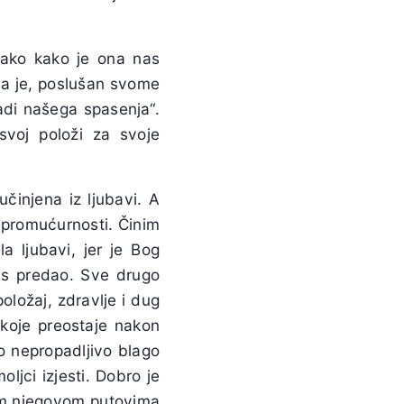
onako kako je ona nas
da je, poslušan svome
adi našega spasenja“.
svoj položi za svoje
učinjena iz ljubavi. A
i promućurnosti. Činim
a ljubavi, jer je Bog
 nas predao. Sve drugo
položaj, zdravlje i dug
koje preostaje nakon
no nepropadljivo blago
oljci izjesti. Dobro je
tim njegovom putovima