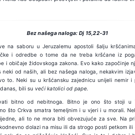
Bez našega naloga: Dj 15,22-31
ve na saboru u Jeruzalemu apostoli šalju kršćanima
čke i odredbe o tome da ne treba kršćane iz pogan
e i običaje židovskoga zakona. Evo kako započinje n
 neki od naših, ali bez našega naloga, nekakvim iz
o to. Neki su u kršćansku zajednicu unijeli nemir 
 danas, bili su
veći katolici od pape.
ovati bitno od nebitnoga. Bitno je ono što stoji u 
ono što Crkva smatra temeljnim i u vjeri i u morali. 
vrijedne, ali to ne mora biti obvezujuće za sve. Na pr
dnevno dolazi na misu ili da strogo posti petkom il