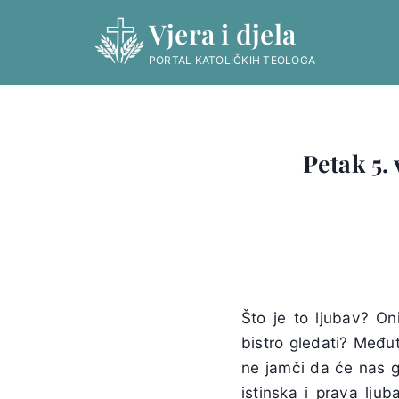
Skip
Vjera i djela
to
content
PORTAL KATOLIČKIH TEOLOGA
Petak 5.
Što je to ljubav? On
bistro gledati? Međut
ne jamči da će nas g
istinska i prava lju