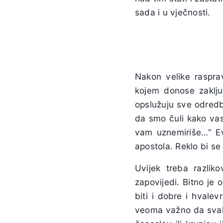
sada i u vječnosti.
Nakon velike raspra
kojem donose zaklju
opslužuju sve odredb
da smo čuli kako vas
vam uznemiriše…“ Ev
apostola. Reklo bi se
Uvijek treba razlik
zapovijedi. Bitno je 
biti i dobre i hvale
veoma važno da svako