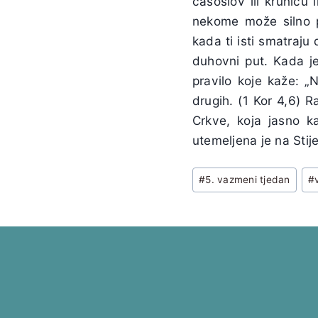
časoslov ili krunicu 
nekome može silno 
kada ti isti smatraju 
duhovni put. Kada j
pravilo koje kaže: 
drugih. (1 Kor 4,6) Ra
Crkve, koja jasno kaž
utemeljena je na Stijen
Post
#
5. vazmeni tjedan
#
Tags: