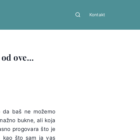
Kontakt
a od ove…
tako da baš ne možemo
snažno bukne, ali koja
asno progovara što je
ge kao što sam ja vas