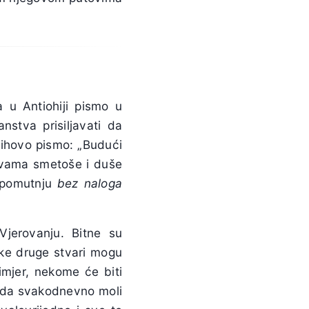
 u Antiohiji pismo u
stva prisiljavati da
jihovo pismo: „Budući
javama smetoše i duše
i pomutnju
bez naloga
Vjerovanju. Bitne su
Neke druge stvari mogu
imjer, nekome će biti
i da svakodnevno moli