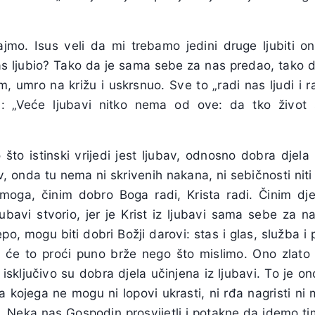
ajmo. Isus veli da mi trebamo jedini druge ljubiti 
nas ljubio? Tako da je sama sebe za nas predao, tako 
, umro na križu i uskrsnuo. Sve to „radi nas ljudi i r
: „Veće ljubavi nitko nema od ove: da tko život 
 što istinski vrijedi jest ljubav, odnosno dobra djela 
av, onda tu nema ni skrivenih nakana, ni sebičnosti nit
oga, činim dobro Boga radi, Krista radi. Činim djel
ljubavi stvorio, jer je Krist iz ljubavi sama sebe za
jepo, mogu biti dobri Božji darovi: stas i glas, služba i 
 će to proći puno brže nego što mislimo. Ono zlato 
sključivo su dobra djela učinjena iz ljubavi. To je o
 kojega ne mogu ni lopovi ukrasti, ni rđa nagristi ni m
ati. Neka nas Gospodin prosvijetli i potakne da idemo 