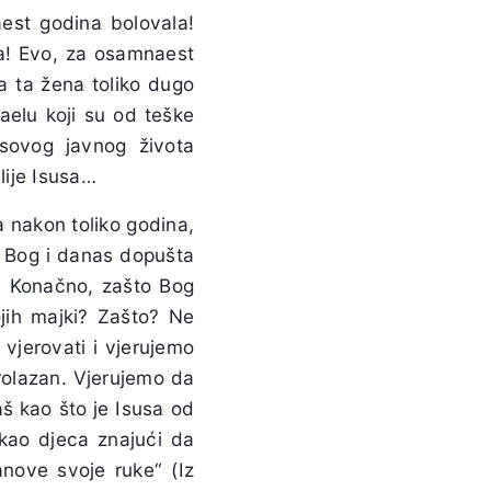
aest godina bolovala!
a! Evo, za osamnaest
a ta žena toliko dugo
raelu koji su od teške
susovog javnog života
slije Isusa…
 nakon toliko godina,
o Bog i danas dopušta
e. Konačno, zašto Bog
jih majki? Zašto? Ne
vjerovati i vjerujemo
rolazan. Vjerujemo da
š kao što je Isusa od
 kao djeca znajući da
anove svoje ruke“ (Iz