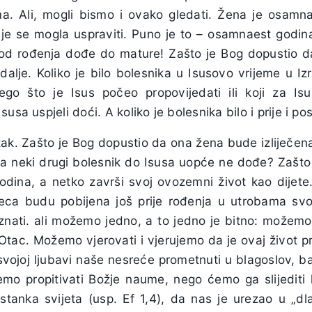
a. Ali, mogli bismo i ovako gledati. Žena je osamn
je se mogla uspraviti. Puno je to – osamnaest godin
od rođenja dođe do mature! Zašto je Bog dopustio d
dalje. Koliko je bilo bolesnika u Isusovo vrijeme u Iz
nego što je Isus počeo propovijedati ili koji za I
usa uspjeli doći. A koliko je bolesnika bilo i prije i po
k. Zašto je Bog dopustio da ona žena bude izliječena
da neki drugi bolesnik do Isusa uopće ne dođe? Zašt
odina, a netko završi svoj ovozemni život kao dijet
jeca budu pobijena još prije rođenja u utrobama svo
ti. ali možemo jedno, a to jedno je bitno: možemo 
 Otac. Možemo vjerovati i vjerujemo da je ovaj život p
svojoj ljubavi naše nesreće prometnuti u blagoslov, ba
emo propitivati Božje naume, nego ćemo ga slijediti
postanka svijeta (usp. Ef 1,4), da nas je urezao u „dl