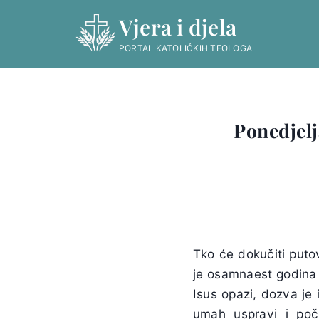
Skip
Vjera i djela
to
content
PORTAL KATOLIČKIH TEOLOGA
Ponedjelj
Tko će dokučiti puto
je osamnaest godina i
Isus opazi, dozva je i
umah uspravi i poč