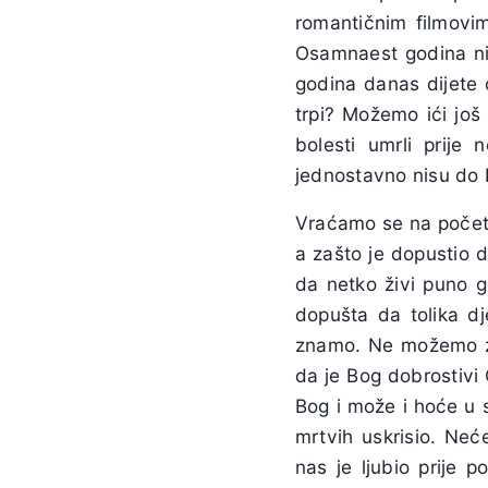
romantičnim filmovim
Osamnaest godina ni
godina danas dijete 
trpi? Možemo ići još 
bolesti umrli prije 
jednostavno nisu do Is
Vraćamo se na početa
a zašto je dopustio 
da netko živi puno g
dopušta da tolika d
znamo. Ne možemo zna
da je Bog dobrostivi
Bog i može i hoće u 
mrtvih uskrisio. Neć
nas je ljubio prije 