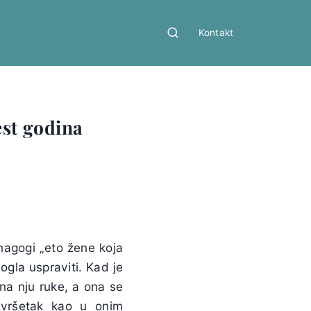
Kontakt
est godina
nagogi „eto žene koja
ogla uspraviti. Kad je
i na nju ruke, a ona se
avršetak kao u onim