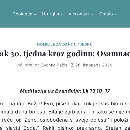
Teologija
Liturgija
Vjeronauk
Ostalo
HOMILIJE ZA DANE U TJEDNU
ak 30. tjedna kroz godinu: Osamna
vlč. prof. dr. Zvonko Pažin
26. listopada 2024.
Meditacija uz Evanđelje:
Lk 13,10-17
ve i naume Božje! Evo, piše Luka, dok je Isus bio u si
mala duha bolesti. Bila je zgrbljena i nikako se nije m
 reče joj: ‘Ženo, oslobođena si svoje bolesti!’ I polož
e slaviti Boga.“ Rekli bismo: prekrasno. Sretan z