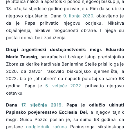
je Stolica naložila apostolski pohod njegovoj biskupiji, a
13. ožujka sljedeće godine pozvan je u Rim da se ubrza
njegovo otpuštanje. Dana
9. lipnja 2020.
objavljeno je
da je Papa prihvatio njegovu odrjeku. Nikakva
objašnjenja, nikakve mogućnosti obrane. I njega su
poslali doma, bez zaduženja.
Drugi argentinski dostojanstvenik: msgr. Eduardo
María Taussig
, sanrafaelski biskup: istup predstojnika
Zbora za klerike kardinala Beniamina Stelle prisilio ga je
2020. da zatvori rascvalo biskupijsko sjemenište, a
2022. bio je „ohrabren“ da napusti položaj sa samo 68
godina. Papa je
5. veljače 2022.
prihvatio njegovu
ostavku.
Dana
17. siječnja 2019.
Papa je odlučio ukinuti
Papinsko povjerenstvo Ecclesia Dei
, a njegov tajnik
msgr. Guido Pozzo poslan je, sa samo 68 godina, da
postane
nadglednik računa
Papinskoga sikstinskoga