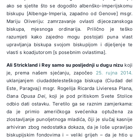
ako se sjetite što se dogodilo albenško-imperijskomu
biskupu [Albenga-Imperia, zapadno od Genove] msgr.
Mariju Oliveriju: zamrzavanje ovlasti dijecezanskoga
biskupa, mjesnoga ordinarija. Prilično je teško
razumjeti kako zajedno mogu postojati puna vlast
upravljanja biskupa svojom biskupijom i dijeljenje te
vlasti s koadjutorom [s posebnim ovlastima].
Ali Strickland i Rey samo su posljednji u dugu nizu
koji
je, prema našem sjećanju, započeo
25. rujna 2014.
uklanjanjem ciudaddelesteškoga biskupa (Ciudad del
Este, Paragvaj) msgr. Rogelija Ricarda Livieresa Plana,
člana
Opusa Dei
, koji je pod pritiskom Svete Stolice
odbio dati ostavku. Teretilo ga se raznim zamjerkama:
da je primio američkoga svećenika optužena za
zlostavljanje punoljetnoga mladića, čiji je slučaj kasnije
arhiviran zbog nedostatka dokaza, da je loše upravljao
biskupijskim fondovima i – veliki grijeh – da je htio u