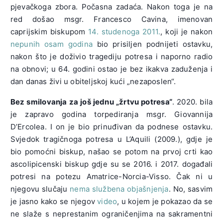
pjevačkoga zbora. Počasna zadaća. Nakon toga je na
red došao msgr. Francesco Cavina, imenovan
caprijskim biskupom
14. studenoga 2011.
, koji je nakon
nepunih osam godina
bio prisiljen podnijeti ostavku,
nakon što je doživio tragediju potresa i naporno radio
na obnovi; u 64. godini ostao je bez ikakva zaduženja i
dan danas živi u obiteljskoj kući „nezaposlen“.
Bez smilovanja za još jednu „žrtvu potresa“
. 2020. bila
je zapravo godina torpediranja msgr. Giovannija
D’Ercolea. I on je bio prinuđivan da podnese ostavku.
Svjedok tragičnoga potresa u L’Aquili (2009.), gdje je
bio pomoćni biskup, našao se potom na prvoj crti kao
ascolipicenski biskup gdje su se 2016. i 2017. događali
potresi na potezu Amatrice-Norcia-Visso. Čak ni u
njegovu slučaju
nema službena objašnjenja
. No, sasvim
je jasno kako se njegov
video
, u kojem je pokazao da se
ne slaže s neprestanim ograničenjima na sakramentni