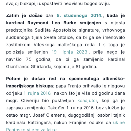
svojoj biskupiji uspostaviti neovisnu bogosloviju.
Zatim je došao
dan
8. studenoga 2014.
, kada je
kardinal Raymond Leo Burke smijenjen
s mjesta
predstojnika Sudišta Apostolske signature, vrhovnoga
sudbenoga tijela Svete Stolice, da bi ga se imenovalo
zaštitnikom Viteškoga malteškoga reda. I s toga je
položaja smijenjen
19. lipnja 2023.
, prije nego je
navršio 75 godina, da bi ga zamijenio kardinal
Gianfranco Ghirlanda, kojemu je 81 godina.
Potom je došao red na spomenutoga
albenško-
imperijskoga biskupa
; papa Franjo prihvatio je njegovu
odrjeku
1. rujna 2016.
, nakon što je više od godinu dana
msgr. Oliveriju bio postavljen
koadjutor
, koji ga je
zapravo zamijenio. Također 1. rujna 2016. bez službe je
ostao msgr. Josef Clemens, dugogodišnji osobni tajnik
kardinala Ratzingera, nakon Franjine odluke da
ukine
Papinsko vijeće za laike
.