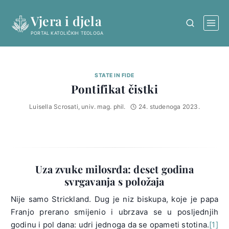
Skip
Vjera i djela
to
content
PORTAL KATOLIČKIH TEOLOGA
STATE IN FIDE
Pontifikat čistki
Luisella Scrosati, univ. mag. phil.
24. studenoga 2023.
Uza zvuke milosrđa: deset godina
svrgavanja s položaja
Nije samo Strickland. Dug je niz biskupa, koje je papa
Franjo prerano smijenio i ubrzava se u posljednjih
godinu i pol dana: udri jednoga da se opameti stotina.
[1]