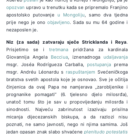
opozvan
upravo u trenutku kada se pripremalo Franjino
apostolsko putovanje
u Mongoliju
, samo dva tjedna
prije nego je ono
objavljeno
. Sada su mu 64 godine i
nezaposlen je.
Niz (za sada) zatvaraju sječe Stricklanda i Reya
.
Prisjetimo se i
tretmana
pridržana za kardinala
Giovannija Angela
Becciua
, iznenadnoga
udaljavanja
msgr. Joséa Rodrígueza Carballa,
postupanja
prema
msgr. Andréu Léonardu s
raspuštanjem
Svećeničkoga
bratstva svetih apostola koje je osnovao. Sve je očitija
činjenica da ovaj Papa ne namjerava „zarobljenike i
prognanike pomagati“ (6. tjelesno djelo milosrđa),
unatoč tomu što je sav u propovijedanju milosrđa i
sinodnosti. Najveću zabrinutost izazivaju prisilna
micanja dijecezanskih biskupa, a da razlozi nisu
poznati, ne samo javnosti, nego ni njima samima. Još
jedan opasan znak slabo shvaćene
plenitudo potestatis