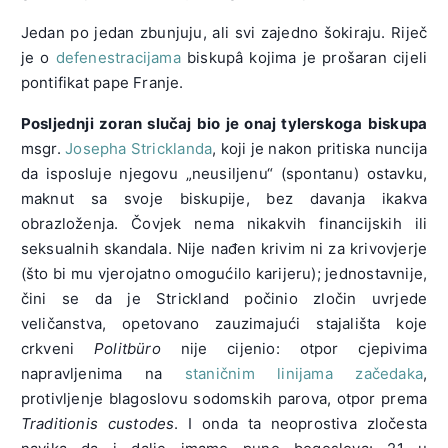
Jedan po jedan zbunjuju, ali svi zajedno šokiraju. Riječ
je o
defenestracijama
biskupâ kojima je prošaran cijeli
pontifikat pape Franje.
Posljednji zoran slučaj bio je onaj tylerskoga biskupa
msgr.
Josepha Stricklanda
, koji je nakon pritiska nuncija
da isposluje njegovu „neusiljenu“ (spontanu) ostavku,
maknut sa svoje biskupije, bez davanja ikakva
obrazloženja. Čovjek nema nikakvih financijskih ili
seksualnih skandala. Nije nađen krivim ni za krivovjerje
(što bi mu vjerojatno omogućilo karijeru); jednostavnije,
čini se da je Strickland počinio zločin uvrjede
veličanstva, opetovano zauzimajući stajališta koje
crkveni
Politbüro
nije cijenio: otpor cjepivima
napravljenima na
staničnim linijama začedaka
,
protivljenje blagoslovu sodomskih parova, otpor prema
Traditionis custodes
. I onda ta neoprostiva zločesta