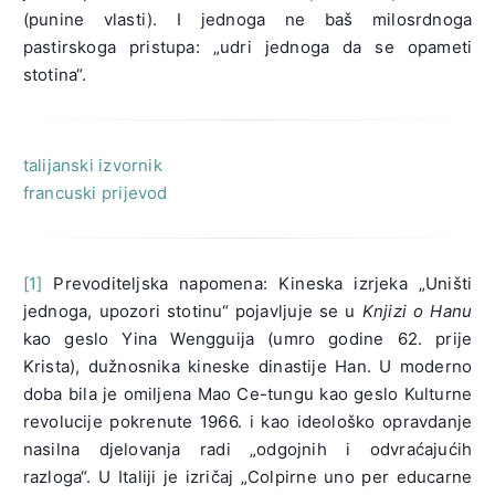
(punine vlasti). I jednoga ne baš milosrdnoga
pastirskoga pristupa: „udri jednoga da se opameti
stotina“.
talijanski izvornik
francuski prijevod
[1]
Prevoditeljska napomena: Kineska izrjeka „Uništi
jednoga, upozori stotinu“ pojavljuje se u
Knjizi o Hanu
kao geslo Yina Wengguija (umro godine 62. prije
Krista), dužnosnika kineske dinastije Han. U moderno
doba bila je omiljena Mao Ce-tungu kao geslo Kulturne
revolucije pokrenute 1966. i kao ideološko opravdanje
nasilna djelovanja radi „odgojnih i odvraćajućih
razloga“. U Italiji je izričaj „Colpirne uno per educarne