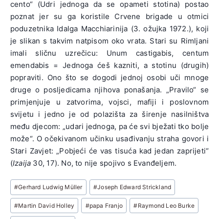
cento“ (Udri jednoga da se opameti stotina) postao
poznat jer su ga koristile Crvene brigade u otmici
poduzetnika Idalga Macchiarinija (3. ožujka 1972.), koji
je slikan s takvim natpisom oko vrata. Stari su Rimljani
imali sličnu uzrečicu: Unum castigabis, centum
emendabis = Jednoga ćeš kazniti, a stotinu (drugih)
popraviti. Ono što se dogodi jednoj osobi uči mnoge
druge o posljedicama njihova ponašanja. „Pravilo“ se
primjenjuje u zatvorima, vojsci, mafiji i poslovnom
svijetu i jedno je od polazišta za širenje nasilništva
među djecom: „udari jednoga, pa će svi bježati tko bolje
može“. O očekivanom učinku usađivanju straha govori i
Stari Zavjet: „Pobjeći će vas tisuća kad jedan zaprijeti“
(
Izaija
30, 17). No, to nije spojivo s Evanđeljem.
Post
#
Gerhard Ludwig Müller
#
Joseph Edward Strickland
Tags:
#
Martin David Holley
#
papa Franjo
#
Raymond Leo Burke