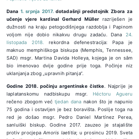
Dana
1. srpnja 2017.
dotadašnji predstojnik Zbora za
učenje vjere kardinal Gerhard Müller
razriješen je
dužnosti na kraju petogodišnjega razdoblja i Papinom
voljom nije dobio nikakvu drugu zadaću. Dana
24.
listopada 2018.
rekordna defenestracija: Papa je
maknuo memphiškoga biskupa (Memphis, Tennessee,
SAD) msgr. Martina Davida Holleya, kojega je on sâm
bio imenovao dvije godine prije toga. Počinje niz
uklanjanja zbog „upravnih pitanja“.
Godine 2018. počinju argentinske čistke
. Najprije je
laplatanskomu nadbiskupu msgr.
Héctoru Agueru
rečeno zbogom već
tjedan dana
nakon što je napunio
75 godina i ostavljen je bez boravišta. Poslije toga na
red je došao msgr. Pedro Daniel Martínez Perea,
sanluiški biskup. Godine 2017. zauzeo je stajalište
protiv procjepa
Amoris laetitia
; u prosincu 2019. Sveta