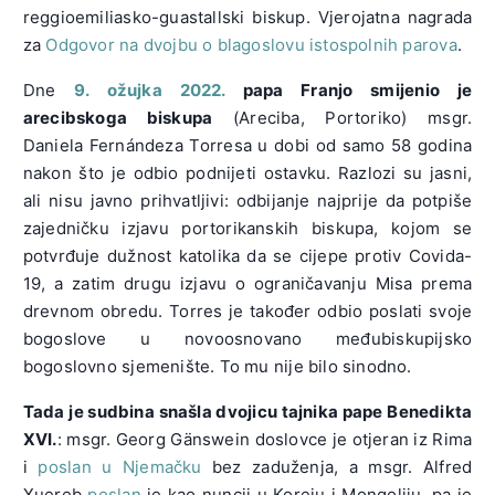
reggioemiliasko-guastallski biskup. Vjerojatna nagrada
za
Odgovor na dvojbu o blagoslovu istospolnih parova
.
Dne
9. ožujka 2022.
papa Franjo smijenio je
arecibskoga biskupa
(Areciba, Portoriko) msgr.
Daniela Fernándeza Torresa u dobi od samo 58 godina
nakon što je odbio podnijeti ostavku. Razlozi su jasni,
ali nisu javno prihvatljivi: odbijanje najprije da potpiše
zajedničku izjavu portorikanskih biskupa, kojom se
potvrđuje dužnost katolika da se cijepe protiv Covida-
19, a zatim drugu izjavu o ograničavanju Misa prema
drevnom obredu. Torres je također odbio poslati svoje
bogoslove u novoosnovano međubiskupijsko
bogoslovno sjemenište. To mu nije bilo sinodno.
Tada je sudbina snašla dvojicu tajnika pape Benedikta
XVI.
: msgr. Georg Gänswein doslovce je otjeran iz Rima
i
poslan u Njemačku
bez zaduženja, a msgr. Alfred
Xuereb
poslan
je kao nuncij u Koreju i Mongoliju, pa je