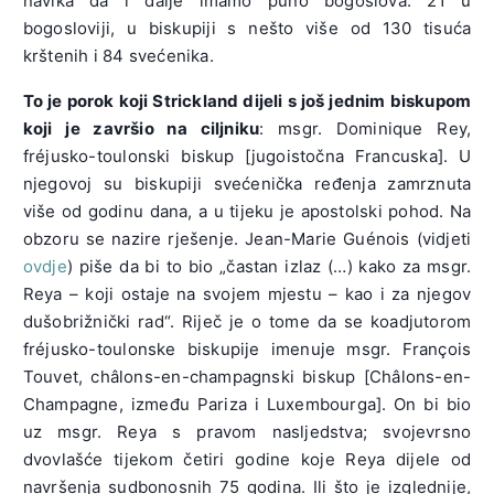
navika da i dalje imamo puno bogoslova: 21 u
bogosloviji, u biskupiji s nešto više od 130 tisuća
krštenih i 84 svećenika.
To je porok koji Strickland dijeli s još jednim biskupom
koji je završio na ciljniku
: msgr. Dominique Rey,
fréjusko-toulonski biskup [jugoistočna Francuska]. U
njegovoj su biskupiji svećenička ređenja zamrznuta
više od godinu dana, a u tijeku je apostolski pohod. Na
obzoru se nazire rješenje. Jean-Marie Guénois (vidjeti
ovdje
) piše da bi to bio „častan izlaz (…) kako za msgr.
Reya – koji ostaje na svojem mjestu – kao i za njegov
dušobrižnički rad“. Riječ je o tome da se koadjutorom
fréjusko-toulonske biskupije imenuje msgr. François
Touvet, châlons-en-champagnski biskup [Châlons-en-
Champagne, između Pariza i Luxembourga]. On bi bio
uz msgr. Reya s pravom nasljedstva; svojevrsno
dvovlašće tijekom četiri godine koje Reya dijele od
navršenja sudbonosnih 75 godina. Ili što je izglednije,