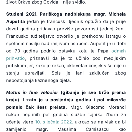
život Crkve zbog Covida – nije svidio.
Studeni 2021. Pariškoga nadbiskupa msgr. Michela
Aupetita
jedan je francuski tjednik optužio da je prije
devet godina pridavao previše pozornosti jednoj ženi.
Francusko tužiteljstvo otvorilo je prethodnu istragu o
spolnom nasilju nad ranjivom osobom. Aupetit je u dobi
od 70 godina podnio ostavku koju je Papa
odmah
prihvatio
, priznavši da je to učinio pod medijskim
pritiskom jer, kako je rekao, oklevetan čovjek više nije u
stanju upravljati. Spis je lani zaključen zbog
nepostojanja kaznenoga djela.
Motus in fine
velocior
(gibanje je sve brže prema
kraju).
I zato je u posljednju godinu i
pol milosrđe
pomelo čak šest prelata
. Msgr. Giacomo Morandi
nakon nepunih pet godina službe tajnika Zbora za
učenje vjere
10. siječnja 2022.
ukrcao se na vlak da bi
zamijenio msgr. Massima Camisascu kao