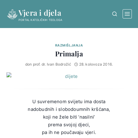
Skip
Vjera i djela
to
content
PORTAL KATOLIČKIH TEOLOGA
RAZMIŠLJANJA
Primalja
don prof. dr. Ivan Bodrožić
28. kolovoza 2016.
U suvremenom svijetu ima dosta
nadobudnih i slobodoumnih kršćana,
koji ne žele biti ‘nasilni’
prema svojoj djeci,
pa ih ne poučavaju vjeri.