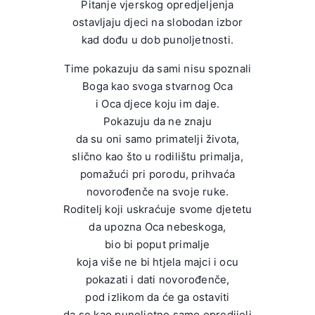
Pitanje vjerskog opredjeljenja
ostavljaju djeci na slobodan izbor
kad dođu u dob punoljetnosti.
Time pokazuju da sami nisu spoznali
Boga kao svoga stvarnog Oca
i Oca djece koju im daje.
Pokazuju da ne znaju
da su oni samo primatelji života,
slično kao što u rodilištu primalja,
pomažući pri porodu, prihvaća
novorođenče na svoje ruke.
Roditelj koji uskraćuje svome djetetu
da upozna Oca nebeskoga,
bio bi poput primalje
koja više ne bi htjela majci i ocu
pokazati i dati novorođenče,
pod izlikom da će ga ostaviti
da se kao punoljetno samo opredijeli