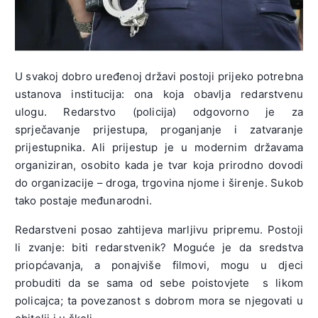
U svakoj dobro uređenoj državi postoji prijeko potrebna
ustanova institucija: ona koja obavlja redarstvenu
ulogu. Redarstvo (policija) odgovorno je za
sprječavanje prijestupa, proganjanje i zatvaranje
prijestupnika. Ali prijestup je u modernim državama
organiziran, osobito kada je tvar koja prirodno dovodi
do organizacije – droga, trgovina njome i širenje. Sukob
tako postaje međunarodni.
Redarstveni posao zahtijeva marljivu pripremu. Postoji
li zvanje: biti redarstvenik? Moguće je da sredstva
priopćavanja, a ponajviše filmovi, mogu u djeci
probuditi da se sama od sebe poistovjete s likom
policajca; ta povezanost s dobrom mora se njegovati u