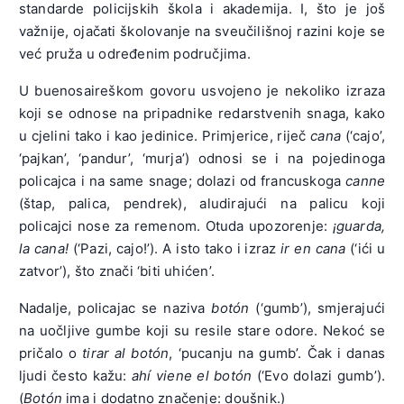
standarde policijskih škola i akademija. I, što je još
važnije, ojačati školovanje na sveučilišnoj razini koje se
već pruža u određenim područjima.
U buenosaireškom govoru usvojeno je nekoliko izraza
koji se odnose na pripadnike redarstvenih snaga, kako
u cjelini tako i kao jedinice. Primjerice, riječ
cana
(‘cajo’,
‘pajkan’, ‘pandur’, ‘murja’) odnosi se i na pojedinoga
policajca i na same snage; dolazi od francuskoga
canne
(štap, palica, pendrek), aludirajući na palicu koji
policajci nose za remenom. Otuda upozorenje:
¡guarda,
la cana!
(‘Pazi, cajo!’). A isto tako i izraz
ir en cana
(‘ići u
zatvor’), što znači ‘biti uhićen’.
Nadalje, policajac se naziva
botón
(‘gumb’), smjerajući
na uočljive gumbe koji su resile stare odore. Nekoć se
pričalo o
tirar al botón
, ‘pucanju na gumb’. Čak i danas
ljudi često kažu:
ahí viene el botón
(‘Evo dolazi gumb’).
(
Botón
ima i dodatno značenje: doušnik.)