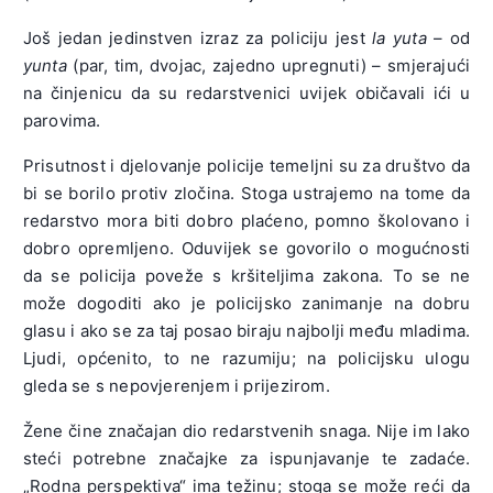
Još jedan jedinstven izraz za policiju jest
la yuta
– od
yunta
(par, tim, dvojac, zajedno upregnuti) – smjerajući
na činjenicu da su redarstvenici uvijek običavali ići u
parovima.
Prisutnost i djelovanje policije temeljni su za društvo da
bi se borilo protiv zločina. Stoga ustrajemo na tome da
redarstvo mora biti dobro plaćeno, pomno školovano i
dobro opremljeno. Oduvijek se govorilo o mogućnosti
da se policija poveže s kršiteljima zakona. To se ne
može dogoditi ako je policijsko zanimanje na dobru
glasu i ako se za taj posao biraju najbolji među mladima.
Ljudi, općenito, to ne razumiju; na policijsku ulogu
gleda se s nepovjerenjem i prijezirom.
Žene čine značajan dio redarstvenih snaga. Nije im lako
steći potrebne značajke za ispunjavanje te zadaće.
„Rodna perspektiva“ ima težinu; stoga se može reći da