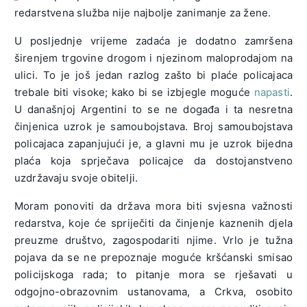
redarstvena služba nije najbolje zanimanje za žene.
U posljednje vrijeme zadaća je dodatno zamršena
širenjem trgovine drogom i njezinom maloprodajom na
ulici. To je još jedan razlog zašto bi plaće policajaca
trebale biti visoke; kako bi se izbjegle moguće
napasti
.
U današnjoj Argentini to se ne događa i ta nesretna
činjenica uzrok je samoubojstava. Broj samoubojstava
policajaca zapanjujući je, a glavni mu je uzrok bijedna
plaća koja sprječava policajce da dostojanstveno
uzdržavaju svoje obitelji.
Moram ponoviti da država mora biti svjesna važnosti
redarstva, koje će spriječiti da činjenje kaznenih djela
preuzme društvo, zagospodariti njime. Vrlo je tužna
pojava da se ne prepoznaje moguće kršćanski smisao
policijskoga rada; to pitanje mora se rješavati u
odgojno-obrazovnim ustanovama, a Crkva, osobito