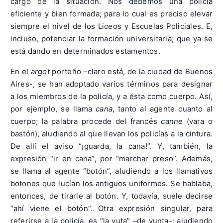
cargo de la situación. Nos debemos una policía
eficiente y bien formada; para lo cual es preciso elevar
siempre el nivel de los Liceos y Escuelas Policiales. E,
incluso, potenciar la formación universitaria; que ya se
está dando en determinados estamentos.
En el
argot
porteño –claro está, de la ciudad de Buenos
Aires-, se han adoptado varios términos para designar
a los miembros de la policía, y a ésta como cuerpo. Así,
por ejemplo, se llama
cana
, tanto al agente cuanto al
cuerpo; la palabra procede del francés
canne
(vara o
bastón), aludiendo al que llevan los policías a la cintura.
De allí el aviso “¡guarda, la cana!”. Y, también, la
expresión “ir en cana”, por “marchar preso”. Además,
se llama al agente “botón”, aludiendo a los llamativos
botones que lucían los antiguos uniformes. Se hablaba,
entonces, de tirarle al botón. Y, todavía, suele decirse
“ahí viene el botón”. Otra expresión singular, para
referirse a la policía, es “la yuta” –de yunta-; aludiendo