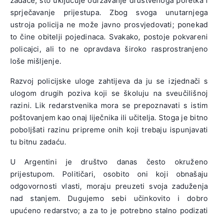
zadaće, što uključuje održavanje društvenoga poretka i
sprječavanje prijestupa. Zbog svoga unutarnjega
ustroja policija ne može javno prosvjedovati; ponekad
to čine obitelji pojedinaca. Svakako, postoje pokvareni
policajci, ali to ne opravdava široko rasprostranjeno
loše mišljenje.
Razvoj policijske uloge zahtijeva da ju se izjednači s
ulogom drugih poziva koji se školuju na sveučilišnoj
razini. Lik redarstvenika mora se prepoznavati s istim
poštovanjem kao onaj liječnika ili učitelja. Stoga je bitno
poboljšati razinu pripreme onih koji trebaju ispunjavati
tu bitnu zadaću.
U Argentini je društvo danas često okruženo
prijestupom. Političari, osobito oni koji obnašaju
odgovornosti vlasti, moraju preuzeti svoja zaduženja
nad stanjem. Dugujemo sebi učinkovito i dobro
upućeno redarstvo; a za to je potrebno stalno podizati