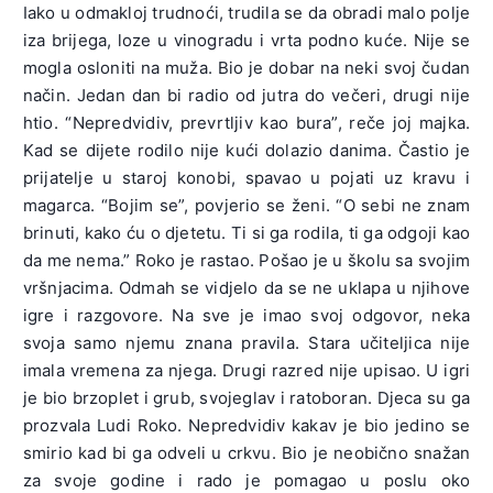
Iako u odmakloj trudnoći, trudila se da obradi malo polje
iza brijega, loze u vinogradu i vrta podno kuće. Nije se
mogla osloniti na muža. Bio je dobar na neki svoj čudan
način. Jedan dan bi radio od jutra do večeri, drugi nije
htio. “Nepredvidiv, prevrtljiv kao bura”, reče joj majka.
Kad se dijete rodilo nije kući dolazio danima. Častio je
prijatelje u staroj konobi, spavao u pojati uz kravu i
magarca. “Bojim se”, povjerio se ženi. “O sebi ne znam
brinuti, kako ću o djetetu. Ti si ga rodila, ti ga odgoji kao
da me nema.” Roko je rastao. Pošao je u školu sa svojim
vršnjacima. Odmah se vidjelo da se ne uklapa u njihove
igre i razgovore. Na sve je imao svoj odgovor, neka
svoja samo njemu znana pravila. Stara učiteljica nije
imala vremena za njega. Drugi razred nije upisao. U igri
je bio brzoplet i grub, svojeglav i ratoboran. Djeca su ga
prozvala Ludi Roko. Nepredvidiv kakav je bio jedino se
smirio kad bi ga odveli u crkvu. Bio je neobično snažan
za svoje godine i rado je pomagao u poslu oko