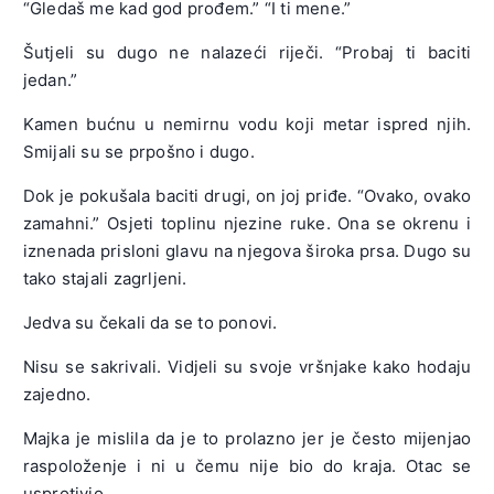
“Gledaš me kad god prođem.” “I ti mene.”
Šutjeli su dugo ne nalazeći riječi. “Probaj ti baciti
jedan.”
Kamen bućnu u nemirnu vodu koji metar ispred njih.
Smijali su se prpošno i dugo.
Dok je pokušala baciti drugi, on joj priđe. “Ovako, ovako
zamahni.” Osjeti toplinu njezine ruke. Ona se okrenu i
iznenada prisloni glavu na njegova široka prsa. Dugo su
tako stajali zagrljeni.
Jedva su čekali da se to ponovi.
Nisu se sakrivali. Vidjeli su svoje vršnjake kako hodaju
zajedno.
Majka je mislila da je to prolazno jer je često mijenjao
raspoloženje i ni u čemu nije bio do kraja. Otac se
usprotivio.