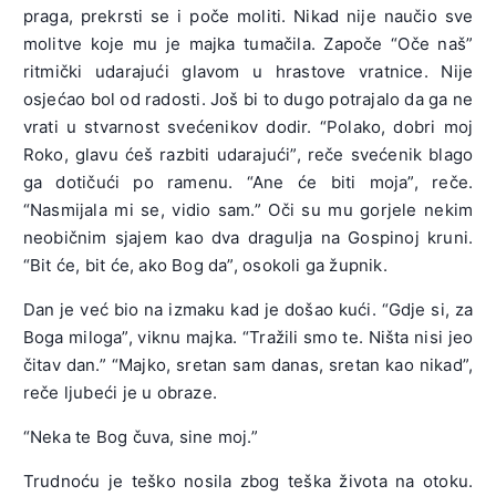
praga, prekrsti se i poče moliti. Nikad nije naučio sve
molitve koje mu je majka tumačila. Započe “Oče naš”
ritmički udarajući glavom u hrastove vratnice. Nije
osjećao bol od radosti. Još bi to dugo potrajalo da ga ne
vrati u stvarnost svećenikov dodir. “Polako, dobri moj
Roko, glavu ćeš razbiti udarajući”, reče svećenik blago
ga dotičući po ramenu. “Ane će biti moja”, reče.
“Nasmijala mi se, vidio sam.” Oči su mu gorjele nekim
neobičnim sjajem kao dva dragulja na Gospinoj kruni.
“Bit će, bit će, ako Bog da”, osokoli ga župnik.
Dan je već bio na izmaku kad je došao kući. “Gdje si, za
Boga miloga”, viknu majka. “Tražili smo te. Ništa nisi jeo
čitav dan.” “Majko, sretan sam danas, sretan kao nikad”,
reče ljubeći je u obraze.
“Neka te Bog čuva, sine moj.”
Trudnoću je teško nosila zbog teška života na otoku.