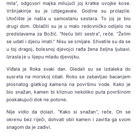
mila”, odgovori majka milujući joj kratke uvojke kose.
Vršnjakinje su je izbjegavale. Godine su prolazile.
Utočište je našla u samostanu sestara. To joj je bio
drugi dom. Oblačili su je u malo redovničko odijelo na
predstavama za Božić. “Neću biti sestra”, reče. “Želim
se udati i djecu imati.” Nisu se smijale. Shvatile su da se
u toj dragoj, bolesnoj djevojci rađa žena željna ljubavi.
Izrasla je u lijepu mladu djevojku.
Viđala je Roka svaki dan. Gledali su se izdaleka do
susreta na morskoj obali. Roko se zabavljao bacanjem
plosnatog glatkog kamena na površinu vode. Kako je
bio snažan, kamen bi kliznuo nekoliko puta površinom
poskakujući dok ne potone.
Nije vidio da dolazi. “Kako si snažan”, reče. On se
okrenu bez riječi, dohvati obli kamen i zavitla ga svom
snagom da je zadivi.