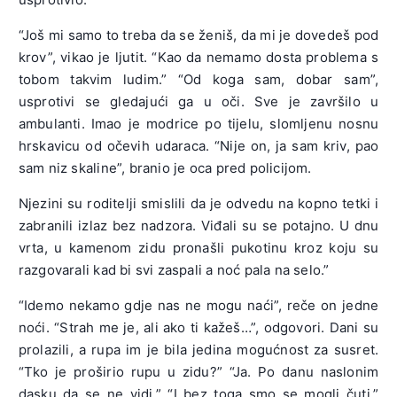
“Još mi samo to treba da se ženiš, da mi je dovedeš pod
krov”, vikao je ljutit. “Kao da nemamo dosta problema s
tobom takvim ludim.” “Od koga sam, dobar sam”,
usprotivi se gledajući ga u oči. Sve je završilo u
ambulanti. Imao je modrice po tijelu, slomljenu nosnu
hrskavicu od očevih udaraca. “Nije on, ja sam kriv, pao
sam niz skaline”, branio je oca pred policijom.
Njezini su roditelji smislili da je odvedu na kopno tetki i
zabranili izlaz bez nadzora. Viđali su se potajno. U dnu
vrta, u kamenom zidu pronašli pukotinu kroz koju su
razgovarali kad bi svi zaspali a noć pala na selo.”
“Idemo nekamo gdje nas ne mogu naći”, reče on jedne
noći. “Strah me je, ali ako ti kažeš…”, odgovori. Dani su
prolazili, a rupa im je bila jedina mogućnost za susret.
“Tko je proširio rupu u zidu?” “Ja. Po danu naslonim
dasku da se ne vidi.” “I bez toga smo se mogli čuti.”