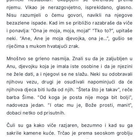
njemu. Vikao je nerazgovjetno, isprekidano, glasno.
Nisu razumjeli o čemu govori, navikli na njegove
bezazlene ispade. Kad im se približio razabraše da viče
i ponavlja: “Ona je moja, moja, moja!” “Tko to?”, upitaše
neki. “Ane, Ane je moja djevojka, ona je…”, gušio se
riječima s mukom hvatajući zrak.
Mnoštvo se grleno nasmija. Znali su da je zaljubljen u
Anu, djevojku koja je imala iste osobine i da je njezini
ne žele dati, a i njegovi se ne slažu. Neki su odobravali
njihovu vezu, drugi je osuđivali napominjući da će
njihova djeca biti luđa od njih. “Šteta što je takav”, reče
barba Šime. “Od koga je posta nije moga bit bolji”,
nadoveza jedan. “I otac mu je, Bože prosti, manit”,
dobaci netko od prisutnih.
Čuli su ga kako viče razjaren, bezumno i kad su ga
sakrile kamene kuće. Trčao je prema seoskom groblju