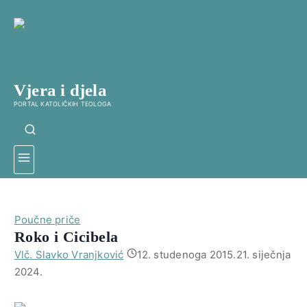
Skip
to
content
Vjera i djela
PORTAL KATOLIČKIH TEOLOGA
Poučne priče
Roko i Cicibela
Vlč. Slavko Vranjković
12. studenoga 2015.
21. siječnja
2024.