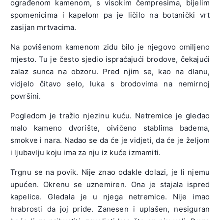
ograđenom kamenom, s visokim čempresima, bijelim
spomenicima i kapelom pa je ličilo na botanički vrt
zasijan mrtvacima.
Na povišenom kamenom zidu bilo je njegovo omiljeno
mjesto. Tu je često sjedio ispraćajući brodove, čekajući
zalaz sunca na obzoru. Pred njim se, kao na dlanu,
vidjelo čitavo selo, luka s brodovima na nemirnoj
površini.
Pogledom je tražio njezinu kuću. Netremice je gledao
malo kameno dvorište, oivičeno stablima badema,
smokve i nara. Nadao se da će je vidjeti, da će je željom
i ljubavlju koju ima za nju iz kuće izmamiti.
Trgnu se na povik. Nije znao odakle dolazi, je li njemu
upućen. Okrenu se uznemiren. Ona je stajala ispred
kapelice. Gledala je u njega netremice. Nije imao
hrabrosti da joj priđe. Zanesen i uplašen, nesiguran