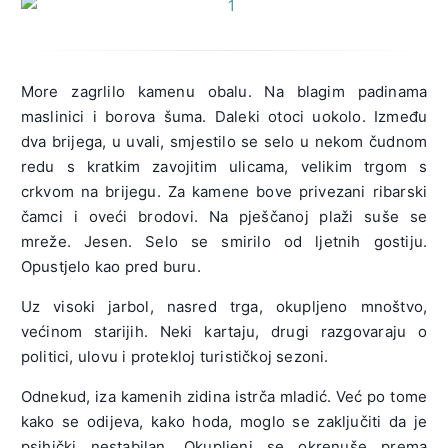
More zagrlilo kamenu obalu. Na blagim padinama
maslinici i borova šuma. Daleki otoci uokolo. Između
dva brijega, u uvali, smjestilo se selo u nekom čudnom
redu s kratkim zavojitim ulicama, velikim trgom s
crkvom na brijegu. Za kamene bove privezani ribarski
čamci i oveći brodovi. Na pješčanoj plaži suše se
mreže. Jesen. Selo se smirilo od ljetnih gostiju.
Opustjelo kao pred buru.
Uz visoki jarbol, nasred trga, okupljeno mnoštvo,
većinom starijih. Neki kartaju, drugi razgovaraju o
politici, ulovu i protekloj turističkoj sezoni.
Odnekud, iza kamenih zidina istrča mladić. Već po tome
kako se odijeva, kako hoda, moglo se zaključiti da je
psihički nestabilan. Okupljeni se okrenuše prema