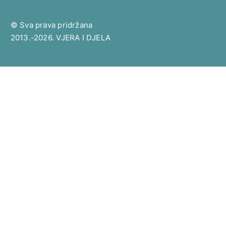
© Sva prava pridržana
2013.-2026. VJERA I DJELA
Toggle
Učiteljstvo
child
Pape
menu
Naučitelji
Toggle
Teologija
child
Sveto Pismo
menu
Dogmatika
Moralka
Crkveno pravo
Povijest Crkve
Liturgika
Pastoral