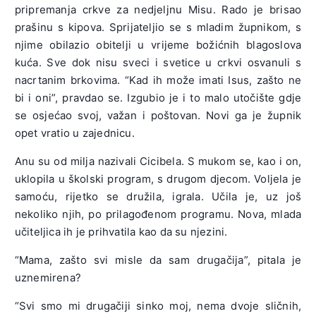
pripremanja crkve za nedjeljnu Misu. Rado je brisao
prašinu s kipova. Sprijateljio se s mladim župnikom, s
njime obilazio obitelji u vrijeme božićnih blagoslova
kuća. Sve dok nisu sveci i svetice u crkvi osvanuli s
nacrtanim brkovima. “Kad ih može imati Isus, zašto ne
bi i oni”, pravdao se. Izgubio je i to malo utočište gdje
se osjećao svoj, važan i poštovan. Novi ga je župnik
opet vratio u zajednicu.
Anu su od milja nazivali Cicibela. S mukom se, kao i on,
uklopila u školski program, s drugom djecom. Voljela je
samoću, rijetko se družila, igrala. Učila je, uz još
nekoliko njih, po prilagođenom programu. Nova, mlada
učiteljica ih je prihvatila kao da su njezini.
“Mama, zašto svi misle da sam drugačija”, pitala je
uznemirena?
“Svi smo mi drugačiji sinko moj, nema dvoje sličnih,