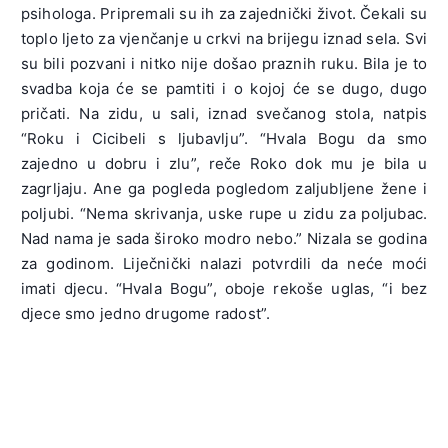
psihologa. Pripremali su ih za zajednički život. Čekali su
toplo ljeto za vjenčanje u crkvi na brijegu iznad sela. Svi
su bili pozvani i nitko nije došao praznih ruku. Bila je to
svadba koja će se pamtiti i o kojoj će se dugo, dugo
pričati. Na zidu, u sali, iznad svečanog stola, natpis
“Roku i Cicibeli s ljubavlju”. “Hvala Bogu da smo
zajedno u dobru i zlu”, reče Roko dok mu je bila u
zagrljaju. Ane ga pogleda pogledom zaljubljene žene i
poljubi. “Nema skrivanja, uske rupe u zidu za poljubac.
Nad nama je sada široko modro nebo.” Nizala se godina
za godinom. Liječnički nalazi potvrdili da neće moći
imati djecu. “Hvala Bogu”, oboje rekoše uglas, “i bez
djece smo jedno drugome radost”.