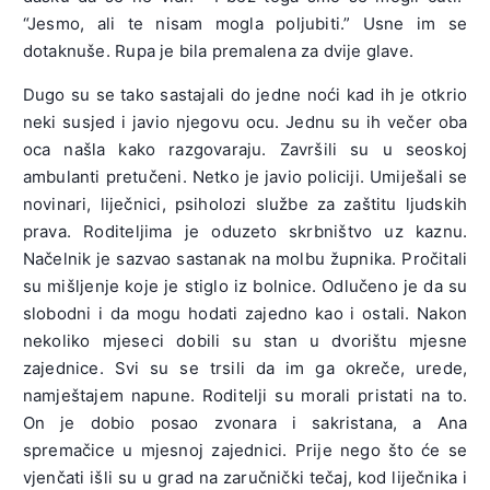
“Jesmo, ali te nisam mogla poljubiti.” Usne im se
dotaknuše. Rupa je bila premalena za dvije glave.
Dugo su se tako sastajali do jedne noći kad ih je otkrio
neki susjed i javio njegovu ocu. Jednu su ih večer oba
oca našla kako razgovaraju. Završili su u seoskoj
ambulanti pretučeni. Netko je javio policiji. Umiješali se
novinari, liječnici, psiholozi službe za zaštitu ljudskih
prava. Roditeljima je oduzeto skrbništvo uz kaznu.
Načelnik je sazvao sastanak na molbu župnika. Pročitali
su mišljenje koje je stiglo iz bolnice. Odlučeno je da su
slobodni i da mogu hodati zajedno kao i ostali. Nakon
nekoliko mjeseci dobili su stan u dvorištu mjesne
zajednice. Svi su se trsili da im ga okreče, urede,
namještajem napune. Roditelji su morali pristati na to.
On je dobio posao zvonara i sakristana, a Ana
spremačice u mjesnoj zajednici. Prije nego što će se
vjenčati išli su u grad na zaručnički tečaj, kod liječnika i