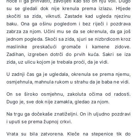
hoće li ga prihvatiti, zavoljeti kao što on nju voli. Dugo
su se gledali dok nije krenula prema izlazu. Htjede
skočiti sa zida, viknuti. Zastade kad ugleda njezinu
baku. Ona ga ošinu pogledom i bez riječi i pozdrava
zabrza za njom. Učini mu se da se okrenula, da ga još
jednom pogleda. Skoči sa zida, sjuri se nizbrdicom kroz
maslinike preskačući gromače i kamene zidove.
Zadihan, izgreben dotrči do prvih kuća. Sakri se iza
zida, uz ulicu kojom je trebala proći, da je vidi.
U zadnji čas ga je ugledala, okrenula se prema njemu,
osmjehnula, mahnula rukom u strahu da je baba ne vidi.
On se široko osmjehnu, zakoluta očima od radosti.
Dugo je, sve dok nije zamakla, gledao za njom.
Na trgu ga dočekaše znatiželjni. On ih uljudno pozdravi
i uputi se prema župnoj crkvi.
Vrata su bila zatvorena. Kleče na stepenice tik do