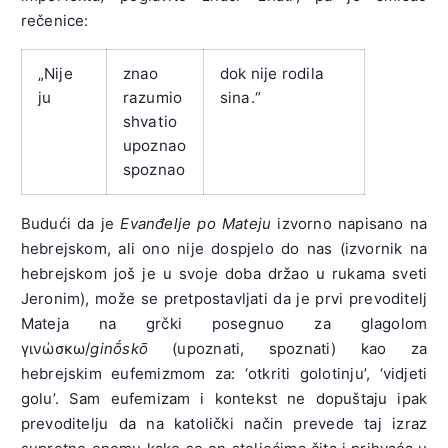
rečenice:
„Nije
znao
dok nije rodila
ju
razumio
sina.“
shvatio
upoznao
spoznao
Budući da je
Evanđelje po Mateju
izvorno napisano na
hebrejskom, ali ono nije dospjelo do nas (izvornik na
hebrejskom još je u svoje doba držao u rukama sveti
Jeronim), može se pretpostavljati da je prvi prevoditelj
Mateja na grčki posegnuo za glagolom
γινώσκω/
ginṓskō
(upoznati, spoznati) kao za
hebrejskim eufemizmom za: ‘otkriti golotinju’, ‘vidjeti
golu’. Sam eufemizam i kontekst ne dopuštaju ipak
prevoditelju da na katolički način prevede taj izraz