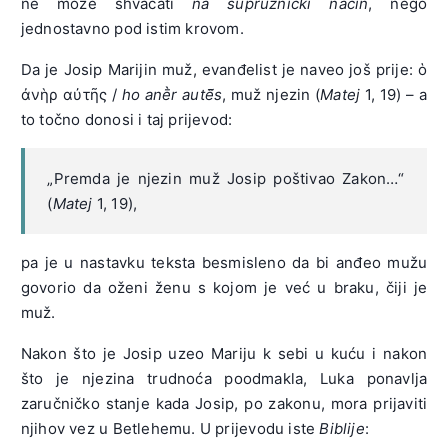
ne može shvaćati
na supružnički način
, nego
jednostavno pod istim krovom.
Da je Josip Marijin muž, evanđelist je naveo još prije: ὁ
ἀνὴρ αὐτῆς /
ho anḕr autē̃s
, muž njezin (
Matej
1, 19) – a
to točno donosi i taj prijevod:
„Premda je njezin muž Josip poštivao Zakon…“
(
Matej
1, 19),
pa je u nastavku teksta besmisleno da bi anđeo mužu
govorio da oženi ženu s kojom je već u braku, čiji je
muž.
Nakon što je Josip uzeo Mariju k sebi u kuću i nakon
što je njezina trudnoća poodmakla, Luka ponavlja
zaručničko stanje kada Josip, po zakonu, mora prijaviti
njihov vez u Betlehemu. U prijevodu iste
Biblije
: