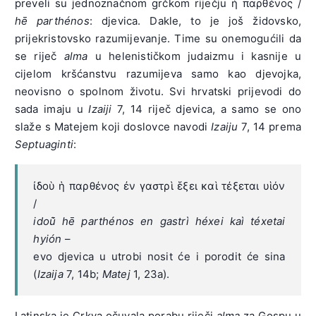
preveli su jednoznačnom grčkom riječju ἡ παρθένος /
hē parthénos
: djevica. Dakle, to je još židovsko,
prijekristovsko razumijevanje. Time su onemogućili da
se riječ
alma
u helenističkom judaizmu i kasnije u
cijelom kršćanstvu razumijeva samo kao djevojka,
neovisno o spolnom životu. Svi hrvatski prijevodi do
sada imaju u
Izaiji
7, 14 riječ djevica, a samo se ono
slaže s Matejem koji doslovce navodi
Izaiju
7, 14 prema
Septuaginti
:
ἰδοὺ ἡ παρθένος ἐν γαστρὶ ἕξει καὶ τέξεται υἱόν
/
idoū̀ hē parthénos en gastrì héxei kaì téxetai
hyión
–
evo djevica u utrobi nosit će i porodit će sina
(
Izaija
7, 14b;
Matej
1, 23a).
Latinska je Crkva očuvala porabu riječi
alma
za Gospu u