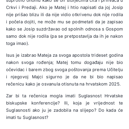
suprotno onomu kako se on stoljećima čita i prihvaća u
Crkvi i Predaji. Ako je Matej i htio napisati da joj Josip
nije prišao blizu ili da nije vidio otkrivenu dok nije rodila
i počela dojiti, ne može mu se podmetati da je zapisao
kako se Josip suzdržavao od spolnih odnosa s Gospom
samo dok nije rodila (pa se pretpostavlja da ih je nakon
toga imao).
Isus je izabrao Mateja za svoga apostola trideset godina
nakon svoga rođenja; Matej tomu događaju nije bio
očevidac i barem zbog svoga poštovanja prema Učitelju
i njegovoj Majci sigurno je da ne bi bio napisao
rečenicu kako je osvanula otisnuta na hrvatskom 2025.
Zar bi ta rečenica mogla imati Suglasnost Hrvatske
biskupske konferencije? Ili, koja je vrijednost te
Suglasnosti ako ju je zadobila na slijepo? Do kada će
imati tu Suglasnost?