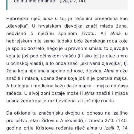
će mu ime Emanuel“ (
Izaija
7, 14).
Hebrejska riječ
alma
u toj je rečenici prevedena kao
„djevojka“. U hrvatskom djevojka znači mlada žena,
neovisno o njezinu spolnom životu. Ali
alma
u
hebrejskom nije samo ljudsko biće ženskoga roda koje
je spolno dozrelo, nego je u pravnom smislu to djevojka
koja je još pod očinskom vlašću (ili ako joj je otac umro
u očinskoj vlasti), a to onda znači „skrivena djevojka“, tj.
žena koja nije imala spolne odnose, djevica.
Alma
može
značiti i mlada, udana žena koja još nije postala majka.
A biologija i medicina kažu da je majka – majka od časa
začeća. U sivoj zoni ostaje može li
alma
značiti i mlada
udana žena koja je razdjevičena, ali još nije rodila.
Da otklone tu značenjsku dvojbu u odnosu na Izaijino
proroštvo, stari Židovi u Aleksandriji između 270. i 140.
godine prije Kristova rođenja riječ
alma
u
Izaiji
7, 14