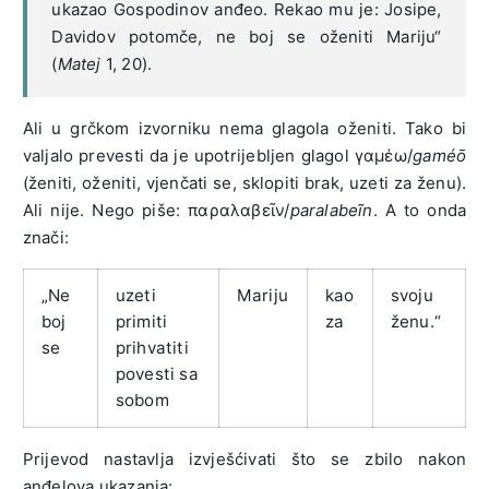
ukazao Gospodinov anđeo. Rekao mu je: Josipe,
Davidov potomče, ne boj se oženiti Mariju“
(
Matej
1, 20).
Ali u grčkom izvorniku nema glagola oženiti. Tako bi
valjalo prevesti da je upotrijebljen glagol γαμέω/
gaméō
(ženiti, oženiti, vjenčati se, sklopiti brak, uzeti za ženu).
Ali nije. Nego piše: παραλαβεῖν/
paralabeĩn
. A to onda
znači:
„Ne
uzeti
Mariju
kao
svoju
boj
primiti
za
ženu.“
se
prihvatiti
povesti sa
sobom
Prijevod nastavlja izvješćivati što se zbilo nakon
anđelova ukazanja: