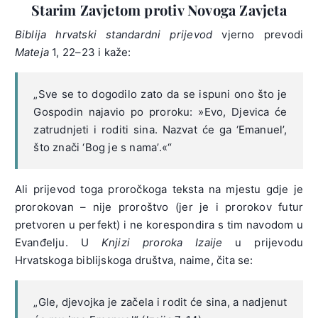
Starim Zavjetom protiv Novoga Zavjeta
Biblija hrvatski standardni prijevod
vjerno prevodi
Mateja
1, 22–23 i kaže:
„Sve se to dogodilo zato da se ispuni ono što je
Gospodin najavio po proroku: »Evo, Djevica će
zatrudnjeti i roditi sina. Nazvat će ga ‘Emanuel’,
što znači ‘Bog je s nama’.«“
Ali prijevod toga proročkoga teksta na mjestu gdje je
prorokovan – nije proroštvo (jer je i prorokov futur
pretvoren u perfekt) i ne korespondira s tim navodom u
Evanđelju. U
Knjizi proroka Izaije
u prijevodu
Hrvatskoga biblijskoga društva, naime, čita se:
„Gle, djevojka je začela i rodit će sina, a nadjenut