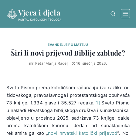
Skip
Vjera i djela
to
content
PORTAL KATOLIČKIH TEOLOGA
EVANĐELJE PO MATEJU
Širi li novi prijevod Biblije zablude?
mr. Petar Marija Radelj
16. siječnja 2026.
Sveto Pismo prema katoličkom računanju (za razliku od
židovskoga, pravoslavnoga i protestantskoga) obuhvaća
73 knjige, 1.334 glave i 35.527 redaka.
[1]
Sveto Pismo
u nakladi Hrvatskoga biblijskoga društva i sunakladnika,
objavljeno u prosincu 2025. sadržava 73 knjige, dakle
prema katoličkom kanonu. Jedan od sunakladnika
reklamira ga kao „
novi hrvatski katolički prijevod
“. No,