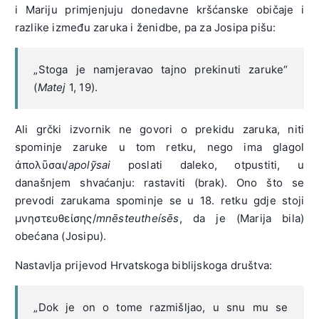
i Mariju primjenjuju donedavne kršćanske običaje i
razlike između zaruka i ženidbe, pa za Josipa pišu:
„Stoga je namjeravao tajno prekinuti zaruke“
(
Matej
1, 19).
Ali grčki izvornik ne govori o prekidu zaruka, niti
spominje zaruke u tom retku, nego ima glagol
ἀπολῦσαι/
apolỹsai
poslati daleko, otpustiti, u
današnjem shvaćanju: rastaviti (brak). Ono što se
prevodi zarukama spominje se u 18. retku gdje stoji
μνηστευθείσης/
mnēsteutheísēs
, da je (Marija bila)
obećana (Josipu).
Nastavlja prijevod Hrvatskoga biblijskoga društva:
„Dok je on o tome razmišljao, u snu mu se