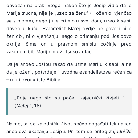
obvezan na brak. Stoga, nakon što je Josip vidio da je
Marija trudna, nije je „uzeo za ženu“ (= oženio, vjenčao
se s njome), nego ju je primio u svoj dom, uzeo k sebi,
doveo u kuću. Evanđelist Matej ovdje ne govori ni o
ženidbi, ni o vjenčanju, nego o primanju pod Josipovo
okrilje, čime on u pravnom smislu počinje pred
zakonom biti Marijin muž i Isusov otac.
Da je anđeo Josipu rekao da uzme Mariju k sebi, a ne
da je oženi, potvrđuje i uvodna evanđelistova rečenica
– u prijevodu iste Biblije:
„Prije nego što su počeli zajednički živjeti…“
(
Matej
1, 18).
Naime, taj se zajednički život počeo događati tek nakon
anđelova ukazanja Josipu. Pri tom se prilog
zajednički