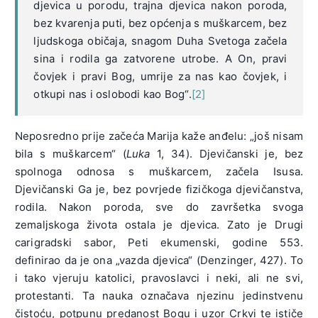
djevica u porodu, trajna djevica nakon poroda,
bez kvarenja puti, bez općenja s muškarcem, bez
ljudskoga običaja, snagom Duha Svetoga začela
sina i rodila ga zatvorene utrobe. A On, pravi
čovjek i pravi Bog, umrije za nas kao čovjek, i
otkupi nas i oslobodi kao Bog“.
[2]
Neposredno prije začeća Marija kaže anđelu: „još nisam
bila s muškarcem“ (
Luka
1, 34). Djevičanski je, bez
spolnoga odnosa s muškarcem, začela Isusa.
Djevičanski Ga je, bez povrjede fizičkoga djevičanstva,
rodila. Nakon poroda, sve do završetka svoga
zemaljskoga života ostala je djevica. Zato je Drugi
carigradski sabor, Peti ekumenski, godine 553.
definirao da je ona „vazda djevica“ (Denzinger, 427). To
i tako vjeruju katolici, pravoslavci i neki, ali ne svi,
protestanti. Ta nauka označava njezinu jedinstvenu
čistoću, potpunu predanost Bogu i uzor Crkvi te ističe