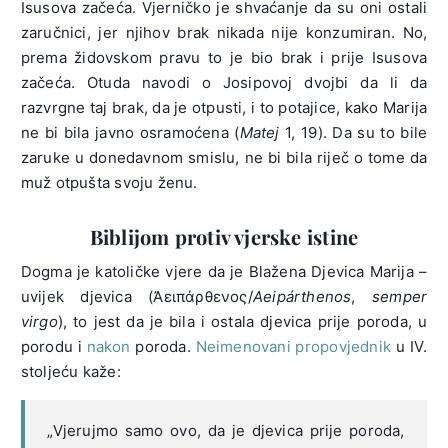
Isusova začeća. Vjerničko je shvaćanje da su oni ostali
zaručnici, jer njihov brak nikada nije konzumiran. No,
prema židovskom pravu to je bio brak i prije Isusova
začeća. Otuda navodi o Josipovoj dvojbi da li da
razvrgne taj brak, da je otpusti, i to potajice, kako Marija
ne bi bila javno osramoćena (
Matej
1, 19). Da su to bile
zaruke u donedavnom smislu, ne bi bila riječ o tome da
muž otpušta svoju ženu.
Biblijom protiv vjerske istine
Dogma je katoličke vjere da je Blažena Djevica Marija –
uvijek djevica (Ἀειπάρθενος/
Aeipárthenos
,
semper
virgo
), to jest da je bila i ostala djevica prije poroda, u
porodu i
nakon
poroda.
Neimenovani propovjednik
u IV.
stoljeću kaže:
„Vjerujmo samo ovo, da je djevica prije poroda,