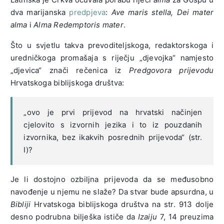
dva marijanska
predpjeva
:
Ave maris stella, Dei mater
alma
i
Alma Redemptoris mater
.
Što u svjetlu takva prevoditeljskoga, redaktorskoga i
uredničkoga promašaja s riječju „djevojka“ namjesto
„djevica“ znači rečenica iz
Predgovora prijevodu
Hrvatskoga biblijskoga društva:
„ovo je prvi prijevod na hrvatski načinjen
cjelovito s izvornih jezika i to iz pouzdanih
izvornika, bez ikakvih posrednih prijevoda“ (str.
I)?
Je li dostojno ozbiljna prijevoda da se međusobno
navođenje u njemu ne slaže? Da stvar bude apsurdna, u
Bibliji
Hrvatskoga biblijskoga društva na str. 913 dolje
desno podrubna bilješka ističe da
Izaiju
7, 14 preuzima