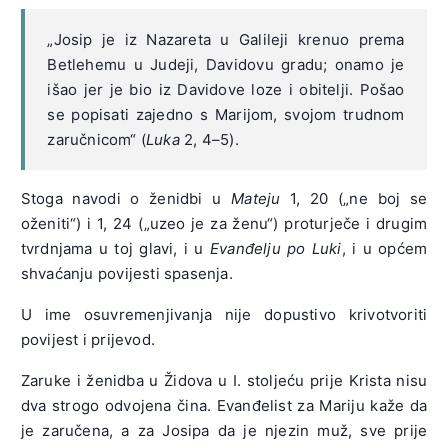
„Josip je iz Nazareta u Galileji krenuo prema
Betlehemu u Judeji, Davidovu gradu; onamo je
išao jer je bio iz Davidove loze i obitelji. Pošao
se popisati zajedno s Marijom, svojom trudnom
zaručnicom“ (
Luka
2, 4–5).
Stoga navodi o ženidbi u
Mateju
1, 20 („ne boj se
oženiti“) i 1, 24 („uzeo je za ženu“) proturječe i drugim
tvrdnjama u toj glavi, i u
Evanđelju po Luki
, i u općem
shvaćanju povijesti spasenja.
U ime osuvremenjivanja nije dopustivo krivotvoriti
povijest i prijevod.
Zaruke i ženidba u Židova u I. stoljeću prije Krista nisu
dva strogo odvojena čina. Evanđelist za Mariju kaže da
je zaručena, a za Josipa da je njezin muž, sve prije