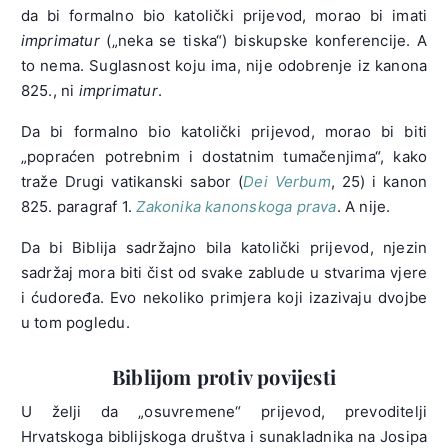
da bi formalno bio katolički prijevod, morao bi imati
imprimatur
(„neka se tiska“) biskupske konferencije. A
to nema. Suglasnost koju ima, nije odobrenje iz kanona
825., ni
imprimatur
.
Da bi formalno bio katolički prijevod, morao bi biti
„popraćen potrebnim i dostatnim tumačenjima“, kako
traže Drugi vatikanski sabor (
Dei Verbum
, 25) i kanon
825. paragraf 1.
Zakonika kanonskoga prava
. A nije.
Da bi Biblija sadržajno bila katolički prijevod, njezin
sadržaj mora biti čist od svake zablude u stvarima vjere
i ćudoređa. Evo nekoliko primjera koji izazivaju dvojbe
u tom pogledu.
Biblijom protiv povijesti
U želji da „osuvremene“ prijevod, prevoditelji
Hrvatskoga biblijskoga društva i sunakladnika na Josipa