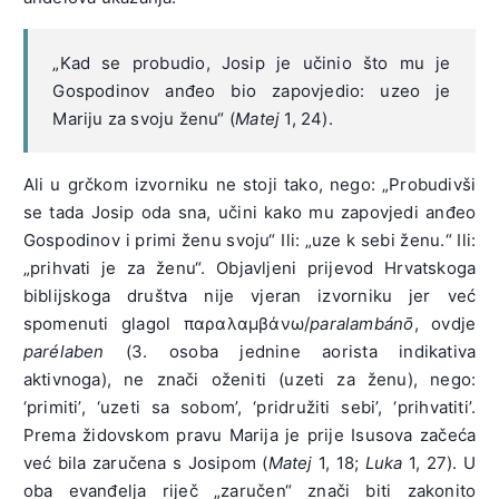
„Kad se probudio, Josip je učinio što mu je
Gospodinov anđeo bio zapovjedio: uzeo je
Mariju za svoju ženu“ (
Matej
1, 24).
Ali u grčkom izvorniku ne stoji tako, nego: „Probudivši
se tada Josip oda sna, učini kako mu zapovjedi anđeo
Gospodinov i primi ženu svoju“ Ili: „uze k sebi ženu.“ Ili:
„prihvati je za ženu“. Objavljeni prijevod Hrvatskoga
biblijskoga društva nije vjeran izvorniku jer već
spomenuti glagol παραλαμβάνω/
paralambánō
, ovdje
parélaben
(3. osoba jednine aorista indikativa
aktivnoga), ne znači oženiti (uzeti za ženu), nego:
‘primiti’, ‘uzeti sa sobom’, ‘pridružiti sebi’, ‘prihvatiti’.
Prema židovskom pravu Marija je prije Isusova začeća
već bila zaručena s Josipom (
Matej
1, 18;
Luka
1, 27). U
oba evanđelja riječ „zaručen“ znači biti zakonito