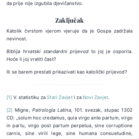
da prije nije izgubila djevičanstvo.
Zaključak
Katolik čvrstom vjerom vjeruje da je Gospa zadržala
nevinost.
Biblija hrvatski standardni prijevod
to joj je osporila.
Hoće li joj vratiti čast?
Ili se barem prestati prikazivati kao katolički prijevod?
[1]
V. statistiku za
Stari Zavjet
i za
Novi Zavjet
.
[2]
Migne,
Patrologia Latina
, 101. svezak, stupac 1302
CD: „solum hoc credamus, quia virgo ante partum, virgo
in partu, virgo post partum perpetua, sine corruptione
carnis, sine virili lege, sine humana consuetudine,