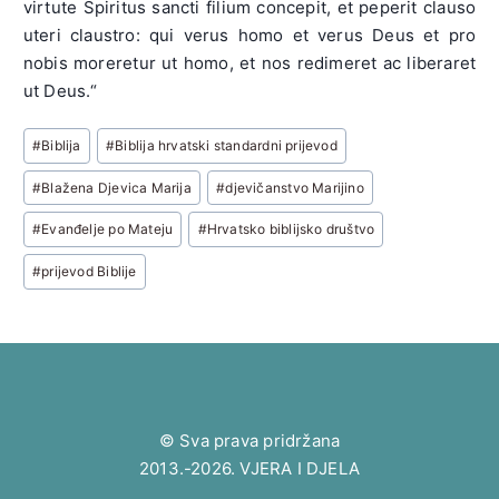
virtute Spiritus sancti filium concepit, et peperit clauso
uteri claustro: qui verus homo et verus Deus et pro
nobis moreretur ut homo, et nos redimeret ac liberaret
ut Deus.“
Post
#
Biblija
#
Biblija hrvatski standardni prijevod
Tags:
#
Blažena Djevica Marija
#
djevičanstvo Marijino
#
Evanđelje po Mateju
#
Hrvatsko biblijsko društvo
#
prijevod Biblije
© Sva prava pridržana
2013.-2026. VJERA I DJELA