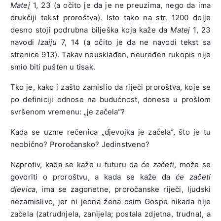
Matej
1, 23 (a očito je da je ne preuzima, nego da ima
drukčiji tekst proroštva). Isto tako na str. 1200 dolje
desno stoji podrubna bilješka koja kaže da
Matej
1, 23
navodi
Izaiju
7, 14 (a očito je da ne navodi tekst sa
stranice 913). Takav neusklađen, neuređen rukopis nije
smio biti pušten u tisak.
Tko je, kako i zašto zamislio da riječi proroštva, koje se
po definiciji odnose na budućnost, donese u prošlom
svršenom vremenu: „je začela“?
Kada se uzme rečenica „djevojka je začela“, što je tu
neobično? Proročansko? Jedinstveno?
Naprotiv, kada se kaže u futuru da
će začeti
, može se
govoriti o proroštvu, a kada se kaže da
će začeti
djevica
, ima se zagonetne, proročanske riječi, ljudski
nezamislivo, jer ni jedna žena osim Gospe nikada nije
začela (zatrudnjela, zanijela; postala zdjetna, trudna), a