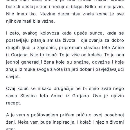
bolesti otišla je tiho i nečujno, blago. Nitko mi nije javio.
Nije imao tko. Njezina djeca nisu znala kome je sve
njihova mati bila važna.
I zato, svakog kolovoza kada upeče sunce, kada se
postavljaju pitanja smisla života i djelovanja za dobro
drugih ljudi u zajednici, pripremam slasticu tete Anice
iz Gorjana. Nije to kolač. To je više od kolača. To je oda
jednoj generaciji žena koje su snažne, odvažne i koje
znaju iz muke svoga života iznijeti dobar i osvježavajući
savjet.
Ovaj kolač se nikako drugačije ne bi smio zvati nego
samo Slastica teta Anice iz Gorjana. Ovo je njezin
recept.
A ja vam s poštovanjem pričam priču o ovoj posebnoj
ženi. Neka vam bude inspiracija. I kolač i njezin životni
stav.