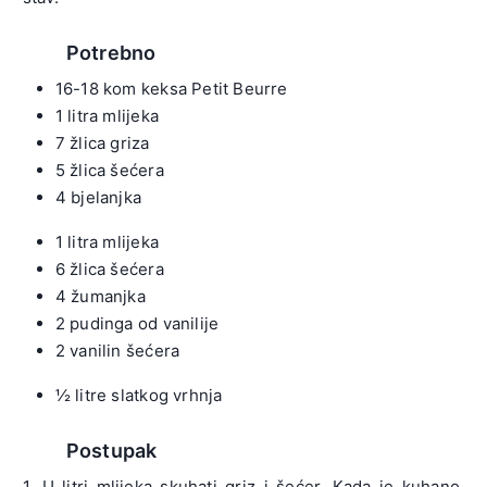
Potrebno
16-18 kom keksa Petit Beurre
1 litra mlijeka
7 žlica griza
5 žlica šećera
4 bjelanjka
1 litra mlijeka
6 žlica šećera
4 žumanjka
2 pudinga od vanilije
2 vanilin šećera
½ litre slatkog vrhnja
Postupak
1. U litri mlijeka skuhati griz i šećer. Kada je kuhano,