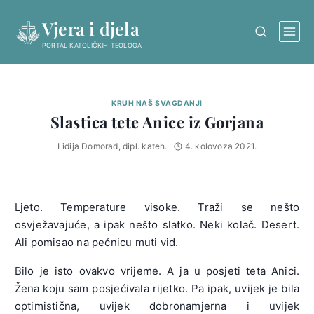
Skip
Vjera i djela
to
content
PORTAL KATOLIČKIH TEOLOGA
KRUH NAŠ SVAGDANJI
Slastica tete Anice iz Gorjana
Lidija Domorad, dipl. kateh.
4. kolovoza 2021.
Ljeto. Temperature visoke. Traži se nešto
osvježavajuće, a ipak nešto slatko. Neki kolač. Desert.
Ali pomisao na pećnicu muti vid.
Bilo je isto ovakvo vrijeme. A ja u posjeti teta Anici.
Žena koju sam posjećivala rijetko. Pa ipak, uvijek je bila
optimistična, uvijek dobronamjerna i uvijek