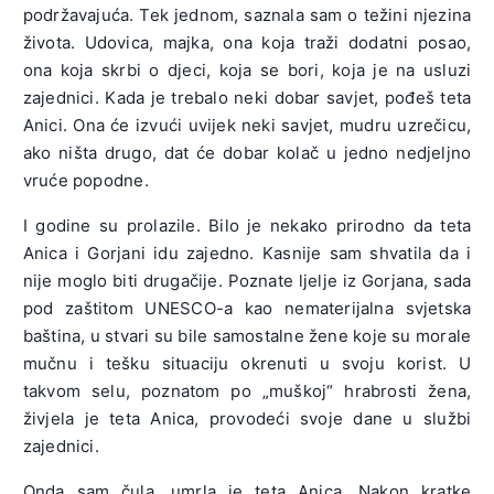
podržavajuća. Tek jednom, saznala sam o težini njezina
života. Udovica, majka, ona koja traži dodatni posao,
ona koja skrbi o djeci, koja se bori, koja je na usluzi
zajednici. Kada je trebalo neki dobar savjet, pođeš teta
Anici. Ona će izvući uvijek neki savjet, mudru uzrečicu,
ako ništa drugo, dat će dobar kolač u jedno nedjeljno
vruće popodne.
I godine su prolazile. Bilo je nekako prirodno da teta
Anica i Gorjani idu zajedno. Kasnije sam shvatila da i
nije moglo biti drugačije. Poznate ljelje iz Gorjana, sada
pod zaštitom UNESCO-a kao nematerijalna svjetska
baština, u stvari su bile samostalne žene koje su morale
mučnu i tešku situaciju okrenuti u svoju korist. U
takvom selu, poznatom po „muškoj“ hrabrosti žena,
živjela je teta Anica, provodeći svoje dane u službi
zajednici.
Onda sam čula, umrla je teta Anica. Nakon kratke