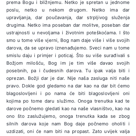
prema Bogu i bližnjemu. Netko je spretan u jednome
poslu, netko u nekom drugom. Netko ima dar
upravljanja, dar poučavanja, dar strpljivog služenja
drugima. Netko ima poseban dar molitve, poseban dar
ustrajnosti u nevoljama i životnim poteškoćama. I što
smo u tome više vjerni, Bog nam daje više i više svojih
darova, da se upravo iznenađujemo. Sveci nam u tome
smislu daju i primjer i poticaj. Što su više surađivali s
Božjom milošću, Bog im je tim više davao svojih
posebnih, pa i čudesnih darova. Tu ipak valja biti i
oprezan. Božji dar je dar. Nije naša zasluga niti naše
pravo. Dokle god gledamo na dar kao na dar bit ćemo
blagoslovljeni i po nama će biti blagoslovljeni oni
kojima po tome daru služimo. Onoga trenutka kad te
darove počnemo gledati kao na naše vlasništvo, kao na
ono što zaslužujemo, onoga trenutka kada se zbog
silnih darova koje nam Bog daje počnemo oholiti i
uzdizati, oni će nam biti na propast. Zato uvijek valja