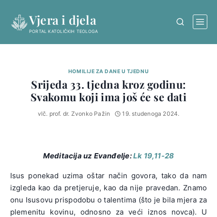
Skip
Vjera i djela
to
content
PORTAL KATOLIČKIH TEOLOGA
HOMILIJE ZA DANE U TJEDNU
Srijeda 33. tjedna kroz godinu:
Svakomu koji ima još će se dati
vlč. prof. dr. Zvonko Pažin
19. studenoga 2024.
Meditacija uz Evanđelje:
Lk 19,11-28
Isus ponekad uzima oštar način govora, tako da nam
izgleda kao da pretjeruje, kao da nije pravedan. Znamo
onu Isusovu prispodobu o talentima (što je bila mjera za
plemenitu kovinu, odnosno za veći iznos novca). U