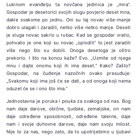
Lukinom evanđelju ta novčana jedinica je „mna“.
Gospodar je desetorici svojih slugu povjerio deset mna,
dakle svakome po jednu. Oni su taj novac više-manje
dobro ulagali i zaradili, netko više netko manje. Deseti
je sluga novac sakrio u rubac. Kad se gospodar vratio,
pohvalio je one koji su novac „oplodili“ to jest zaradili
više nego što su dobili. Onoga desetoga je oštro
prekorio. I što na koncu kaže? Evo. „Uzmite od njega
mnu i dajte onomu koji ih ima deset.“ Kako? Zašto?
Gospodar, na čuđenje nazočnih ovako presuđuje:
„Svakomu koji ima još će se dati, a od onoga koji nema
oduzet će se i ono što ima.“
Jednostavna je poruka i pouka za svakoga od nas. Bog
nam daje darove, obične, ljudske, zemaljske, on nam
daje određene sposobnosti, određene talente, daje
nam i svoje duhovne darove, daje nam svoju milost.
Nije to za nas, nego zato, da to upotrijebimo u ljubavi