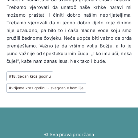
Trebamo vjerovati da unatoč naše krhke naravi mi
možemo praštati i činiti dobro našim neprijateljima.
Trebamo vjerovati da ni jedno dobro djelo koje činimo
nije uzaludno, pa bilo to i čaša hladne vode koju smo
pružili žednome čovjeku. Neće uopće biti važno da brda
premještamo. Važno je da vršimo volju Božju, a to je
puno važnije od spektakularnih čuda. „Tko ima uči, neka
čuje!“, kaže nam danas Isus. Nek tako i bude.
Post
#
18. tjedan kroz godinu
Tags:
#
vrijeme kroz godinu - svagdanje homilije
© Sva prava pridržana