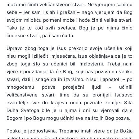
možemo činiti veličanstvene stvari. Ne vjerujem samo u
sebe – jer sam i slab i grešan – nego vjerujem da Bog
svojom milošću po meni može i hoće činiti velike stvari.
Tako je to kod svih svetaca. Bog je po njima činio
čudesne stvari, pa i sam čuda.
Upravo zbog toga je Isus prekorio svoje učenike koji
nisu mogli izliječiti mjesečara. Isus objašnjava da je to
zbog toga što su učenici bili malovjerni. Treba nam
vjere i pouzdanja da će Bog, koji nas poziva na velike
stvari, dati i snage da ih izvršimo. Nisu li apostoli – po
mnogočemu posve prosječni ljudi – učinili
veličanstvene stvari, time da su pronijeli Isusovo
evanđelje sve do krajeva onda poznate zemlje. Sila
Duha Svetoga bile je u njima i oni su vjerovali da s
Bogom i po Bogu mogu učiniti sve na što ih Bog pozva.
Pouka je jednostavna. Trebamo imati vjere da je Božja
milost u nama jača od svakoga grijeha i svake napasti.