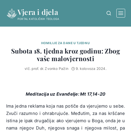
Skip
Vjera i djela
to
content
PORTAL KATOLIČKIH TEOLOGA
HOMILIJE ZA DANE U TJEDNU
Subota 18. tjedna kroz godinu: Zbog
vaše malovjernosti
vlč. prof. dr. Zvonko Pažin
9. kolovoza 2024.
Meditacija uz Evanđelje:
Mt 17,14-20
Ima jedna reklama koja nas potiče da vjerujemo u sebe.
Zvuči razumno i ohrabrujuće. Međutim, za nas kršćane
istina je ipak drugačija: ako vjerujemo u Boga, onda je u
nama njegov Duh, njegova snaga i njegova milost, pa