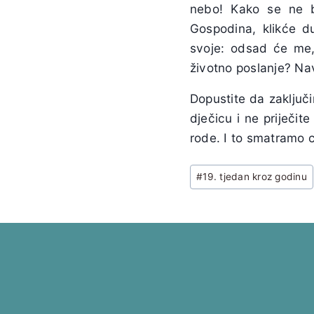
nebo! Kako se ne b
Gospodina, klikće d
svoje: odsad će me,
životno poslanje? Nav
Dopustite da zaključi
dječicu i ne priječi
rode. I to smatramo 
Post
#
19. tjedan kroz godinu
Tags: