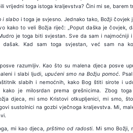
i vrijedni toga istoga kraljevstva? Čini mi se, barem tr
 i slabo
i toga je svjesno. Jednako tako, Božji čovjek 
vo kako to veli Božja riječ: „Poput daška je čovjek, 
Mudro je toga biti svjestan. Sve da sam i najmoćniji i
ao dašak. Kad sam toga svjestan, već sam na ko
posve razumljiv. Kao što su malena djeca posve up
aleni i slabi ljudi,
upućeni smo na Božju pomoć
. Psa
titnik slabih i nemoćnih, kako Bog štiti sirote i ud
, kako je milosrdan prema grešnicima. Zbog tog
ja djeca, mi smo Kristovi otkupljenici, mi smo, što
govi sustolnici na gozbi vječnoga kraljevstva. Mi, mal
vi.
oga, mi kao djeca,
prštimo od radosti
. Mi smo Božji, 