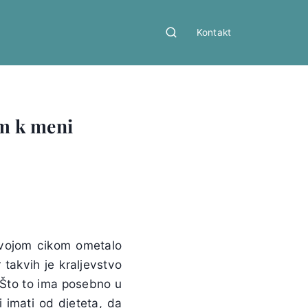
Kontakt
im k meni
 svojom cikom ometalo
 takvih je kraljevstvo
 Što to ima posebno u
 imati od djeteta, da