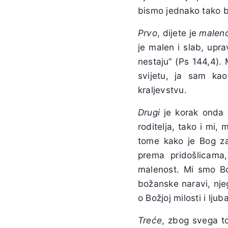
bismo jednako tako bil
Prvo
, dijete je
maleno
je malen i slab, upra
nestaju“ (Ps 144,4). 
svijetu, ja sam k
kraljevstvu.
Drugi
je korak onda 
roditelja, tako i mi, m
tome kako je Bog zaš
prema pridošlicama
malenost. Mi smo Bož
božanske naravi, nje
o Božjoj milosti i ljuba
Treće
, zbog svega t