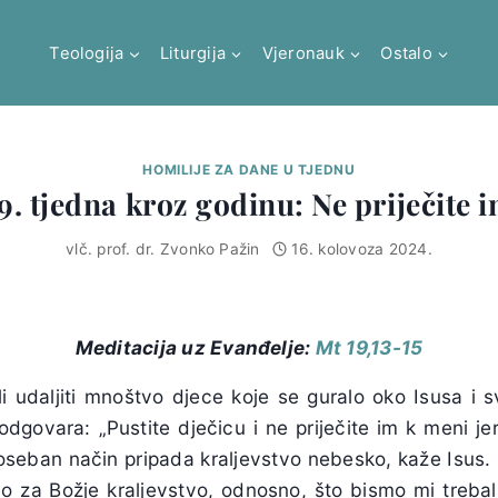
Teologija
Liturgija
Vjeronauk
Ostalo
HOMILIJE ZA DANE U TJEDNU
9. tjedna kroz godinu: Ne priječite 
vlč. prof. dr. Zvonko Pažin
16. kolovoza 2024.
Meditacija uz Evanđelje:
Mt 19,13-15
li udaljiti mnoštvo djece koje se guralo oko Isusa i
dgovara: „Pustite dječicu i ne priječite im k meni jer
oseban način pripada kraljevstvo nebesko, kaže Isus.
o za Božje kraljevstvo, odnosno, što bismo mi trebali