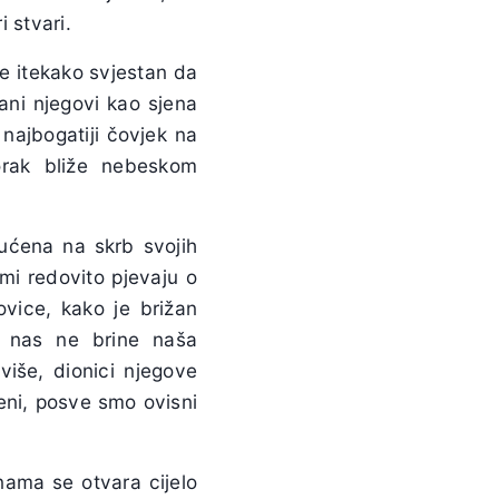
i stvari.
je itekako svjestan da
dani njegovi kao sjena
 najbogatiji čovjek na
rak bliže nebeskom
ućena na skrb svojih
lmi redovito pjevaju o
ovice, kako je brižan
a nas ne brine naša
više, dionici njegove
eni, posve smo ovisni
nama se otvara cijelo