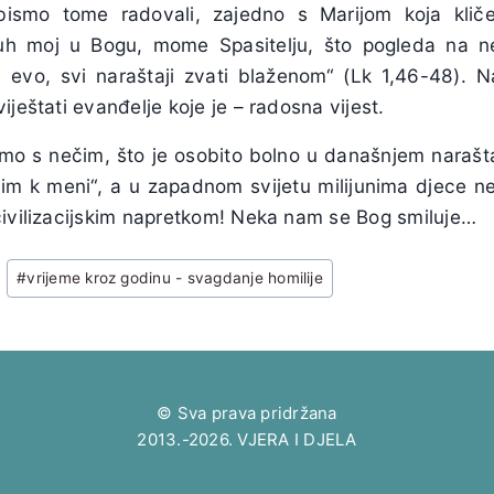
ismo tome radovali, zajedno s Marijom koja kliče
uh moj u Bogu, mome Spasitelju, što pogleda na n
 evo, svi naraštaji zvati blaženom“ (Lk 1,46-48). N
iještati evanđelje koje je – radosna vijest.
mo s nečim, što je osobito bolno u današnjem naraštaj
te im k meni“, a u zapadnom svijetu milijunima djece 
civilizacijskim napretkom! Neka nam se Bog smiluje…
#
vrijeme kroz godinu - svagdanje homilije
© Sva prava pridržana
2013.-2026. VJERA I DJELA