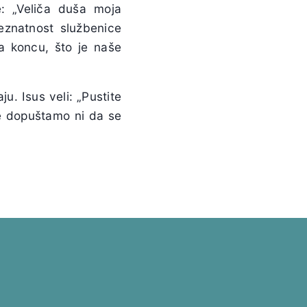
: „Veliča duša moja
eznatnost službenice
a koncu, što je naše
u. Isus veli: „Pustite
ne dopuštamo ni da se