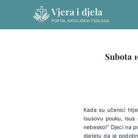
Skip
Vjera i djela
to
content
PORTAL KATOLIČKIH TEOLOGA
Subota 1
Kada su učenici htje
Isusovu pouku, Isus o
nebesko!“ Djeci na p
djetetu da je podobn