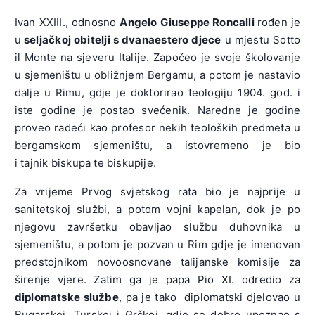
Ivan XXIII., odnosno
Angelo Giuseppe Roncalli
rođen je
u
seljačkoj obitelji s dvanaestero djece
u mjestu Sotto
il Monte na sjeveru Italije. Započeo je svoje školovanje
u sjemeništu u obližnjem Bergamu, a potom je nastavio
dalje u Rimu, gdje je doktorirao teologiju 1904. god. i
iste godine je postao svećenik. Naredne je godine
proveo radeći kao profesor nekih teoloških predmeta u
bergamskom sjemeništu, a istovremeno je bio
i tajnik biskupa te biskupije.
Za vrijeme Prvog svjetskog rata bio je najprije u
sanitetskoj službi, a potom vojni kapelan, dok je po
njegovu završetku obavljao službu duhovnika u
sjemeništu, a potom je pozvan u Rim gdje je imenovan
predstojnikom novoosnovane talijanske komisije za
širenje vjere. Zatim ga je papa Pio XI. odredio za
diplomatske službe
, pa je tako diplomatski djelovao u
Bugarskoj, Turskoj i Grčkoj, gdje se dobro upoznao s