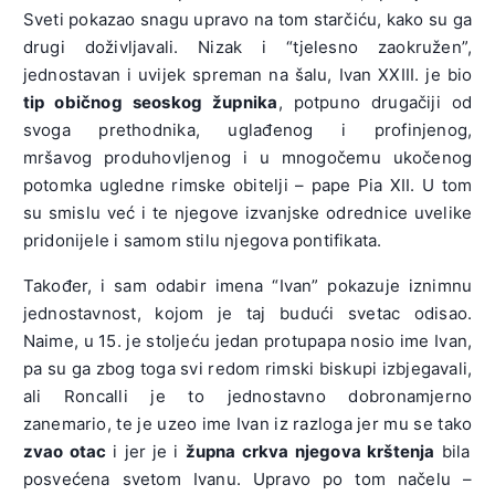
Sveti pokazao snagu upravo na tom starčiću, kako su ga
drugi doživljavali. Nizak i “tjelesno zaokružen”,
jednostavan i uvijek spreman na šalu, Ivan XXIII. je bio
tip običnog seoskog župnika
, potpuno drugačiji od
svoga prethodnika, uglađenog i profinjenog,
mršavog produhovljenog i u mnogočemu ukočenog
potomka ugledne rimske obitelji – pape Pia XII. U tom
su smislu već i te njegove izvanjske odrednice uvelike
pridonijele i samom stilu njegova pontifikata.
Također, i sam odabir imena “Ivan” pokazuje iznimnu
jednostavnost, kojom je taj budući svetac odisao.
Naime, u 15. je stoljeću jedan protupapa nosio ime Ivan,
pa su ga zbog toga svi redom rimski biskupi izbjegavali,
ali Roncalli je to jednostavno dobronamjerno
zanemario, te je uzeo ime Ivan iz razloga jer mu se tako
zvao otac
i jer je i
župna crkva njegova krštenja
bila
posvećena svetom Ivanu. Upravo po tom načelu –