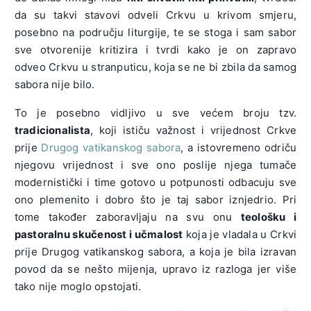
da su takvi stavovi odveli Crkvu u krivom smjeru,
posebno na području liturgije, te se stoga i sam sabor
sve otvorenije kritizira i tvrdi kako je on zapravo
odveo Crkvu u stranputicu, koja se ne bi zbila da samog
sabora nije bilo.
To je posebno vidljivo u sve većem broju tzv.
tradicionalista
, koji ističu važnost i vrijednost Crkve
prije
Drugog vatikanskog sabora
, a istovremeno odriču
njegovu vrijednost i sve ono poslije njega tumače
modernistički i time gotovo u potpunosti odbacuju sve
ono plemenito i dobro što je taj sabor iznjedrio. Pri
tome također zaboravljaju na svu onu
teološku i
pastoralnu skučenost i učmalost
koja je vladala u Crkvi
prije Drugog vatikanskog sabora, a koja je bila izravan
povod da se nešto mijenja, upravo iz razloga jer više
tako nije moglo opstojati.