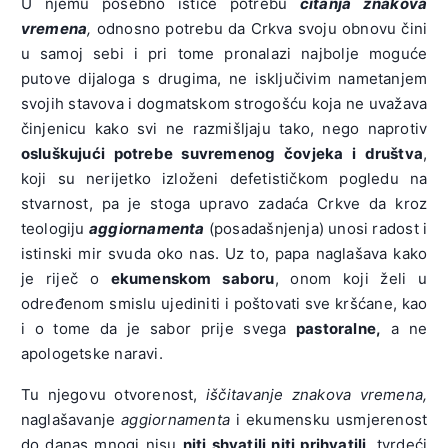
U njemu posebno ističe potrebu
čitanja znakova
vremena
,
odnosno potrebu da Crkva svoju obnovu čini
u samoj sebi i pri tome pronalazi najbolje moguće
putove dijaloga s drugima, ne isključivim nametanjem
svojih stavova i dogmatskom strogošću koja ne uvažava
činjenicu kako svi ne razmišljaju tako, nego naprotiv
osluškujući potrebe suvremenog čovjeka i društva
,
koji su nerijetko izloženi defetističkom pogledu na
stvarnost, pa je stoga upravo zadaća Crkve da kroz
teologiju
aggiornamenta
(posadašnjenja) unosi radost i
istinski mir svuda oko nas. Uz to, papa naglašava kako
je riječ o
ekumenskom saboru
, onom koji želi u
određenom smislu ujediniti i poštovati sve kršćane, kao
i o tome da je sabor prije svega
pastoralne,
a ne
apologetske naravi.
Tu njegovu otvorenost,
iščitavanje znakova vremena,
naglašavanje
aggiornamenta
i ekumensku usmjerenost
do danas mnogi nisu
niti shvatili niti prihvatili
, tvrdeći