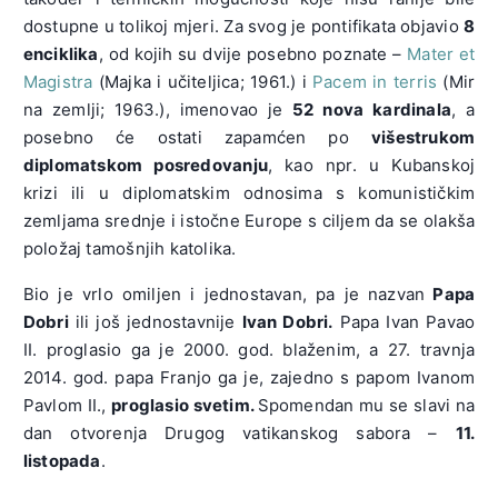
dostupne u tolikoj mjeri. Za svog je pontifikata objavio
8
enciklika
, od kojih su dvije posebno poznate –
Mater et
Magistra
(Majka i učiteljica; 1961.) i
Pacem in terris
(Mir
na zemlji; 1963.), imenovao je
52 nova kardinala
, a
posebno će ostati zapamćen po
višestrukom
diplomatskom posredovanju
, kao npr. u Kubanskoj
krizi ili u diplomatskim odnosima s komunističkim
zemljama srednje i istočne Europe s ciljem da se olakša
položaj tamošnjih katolika.
Bio je vrlo omiljen i jednostavan, pa je nazvan
Papa
Dobri
ili još jednostavnije
Ivan Dobri.
Papa Ivan Pavao
II. proglasio ga je 2000. god. blaženim, a 27. travnja
2014. god. papa Franjo ga je, zajedno s papom Ivanom
Pavlom II.,
proglasio svetim.
Spomendan mu se slavi na
dan otvorenja Drugog vatikanskog sabora –
11.
listopada
.