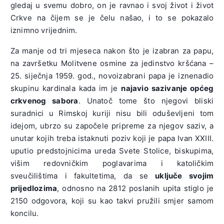
gledaj u svemu dobro, on je ravnao i svoj život i život
Crkve na čijem se je čelu našao, i to se pokazalo
iznimno vrijednim.
Za manje od tri mjeseca nakon što je izabran za papu,
na završetku Molitvene osmine za jedinstvo kršćana –
25. siječnja 1959. god., novoizabrani papa je iznenadio
skupinu kardinala kada im je
najavio sazivanje općeg
crkvenog sabora
. Unatoč tome što njegovi bliski
suradnici u Rimskoj kuriji nisu bili oduševljeni tom
idejom, ubrzo su započele pripreme za njegov saziv, a
unutar kojih treba istaknuti poziv koji je papa Ivan XXIII.
uputio predstojnicima ureda Svete Stolice, biskupima,
višim redovničkim poglavarima i katoličkim
sveučilištima i fakultetima, da se
uključe svojim
prijedlozima
, odnosno na 2812 poslanih upita stiglo je
2150 odgovora, koji su kao takvi pružili smjer samom
koncilu.