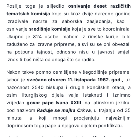
Poslije toga je slijedilo
osnivanje deset različitih
tematskih komisija
koje su kroz dvije naredne godine
izrađivale nacrte za saborska zasjedanja, kao i
osnivanje
središnje komisije
koja je sve to koordinirala.
Ukupno je 824 osobe, mahom iz rimske kurije, bilo
zaduženo za izravne pripreme, a svi su se oni obvezali
na potpunu tajnost, odnosno nisu u javnost smjeli
iznositi baš ništa od onoga što se radilo.
Nakon takve pomno osmišljene višegodišnje pripreme,
sabor je
svečano otvoren 11. listopada 1962. god.,
uz
nazočnost 2540 biskupa i drugih koncilskih otaca, a
osim liturgijskog dijela valja istaknuti i iznimno
vrijedan
govor pape Ivana XXIII
. na latinskom jeziku,
pod nazivom
Raduje se majka Crkva
,
u trajanju od 35
minuta, a koji mnogi procjenjuju najvažnijim
doprinosom toga pape u njegovu cijelom pontifikatu.