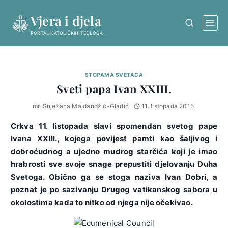
Skip
Vjera i djela
to
content
PORTAL KATOLIČKIH TEOLOGA
STOPAMA SVETACA
Sveti papa Ivan XXIII.
mr. Snježana Majdandžić-Gladić
11. listopada 2015.
Crkva 11. listopada slavi spomendan svetog pape
Ivana XXIII., kojega povijest pamti kao šaljivog i
dobroćudnog a ujedno mudrog starčića koji je imao
hrabrosti sve svoje snage prepustiti djelovanju Duha
Svetoga. Obično ga se stoga naziva Ivan Dobri, a
poznat je po sazivanju Drugog vatikanskog sabora u
okolostima kada to nitko od njega nije očekivao.