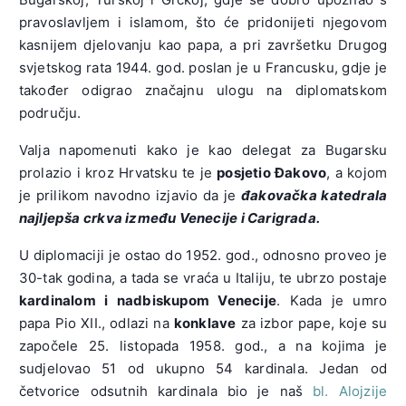
pravoslavljem i islamom, što će pridonijeti njegovom
kasnijem djelovanju kao papa, a pri završetku Drugog
svjetskog rata 1944. god. poslan je u Francusku, gdje je
također odigrao značajnu ulogu na diplomatskom
području.
Valja napomenuti kako je kao delegat za Bugarsku
prolazio i kroz Hrvatsku te je
posjetio Đakovo
, a kojom
je prilikom navodno izjavio da je
đakovačka katedrala
najljepša crkva između Venecije i Carigrada.
U diplomaciji je ostao do 1952. god., odnosno proveo je
30-tak godina, a tada se vraća u Italiju, te ubrzo postaje
kardinalom i nadbiskupom Venecije
. Kada je umro
papa Pio XII., odlazi na
konklave
za izbor pape, koje su
započele 25. listopada 1958. god., a na kojima je
sudjelovao 51 od ukupno 54 kardinala. Jedan od
četvorice odsutnih kardinala bio je naš
bl. Alojzije