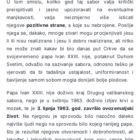
U tom smislu, koliko god taj sabor valja kritički
preispitivati i jasno upozoravati na eventualne
manjkavosti, valja neizmjerno više isticati
njegove
pozitivne strane
, a koje su nebrojene. Poslije
njega se, dakako, mnoge stvari mogu procjenjivati jesu
li ili nisu realizirane i jesu li dobro realizirane, ali nitko
ne može znati kakav bi bio danas put Crkve da se
svojevremeno papa Ivan XXIII. nije, potaknut Duhom
Svetim, odvažio na sazivanje sabora, odnosno teško je
vjerovati da bi tadašnja ustajalost, uniformiranost i
bavljenje samom sobom mogla donijeti bolje plodove.
Papa Ivan XXIII. nije doživio kraj Drugog vatikanskog
sabora, nego je u svibnju 1963. doživio izljev krvi u
mozak, te je
3. lipnja 1963. god. završio ovozemaljski
život
. Na njegovu je sprovodu bilo nazočno daleko
najviše ljudi nego na sprovodu bilo kojeg ranijeg pape,
što je rezultat njegove otvorenosti i dobrohotnosti, ali
također i tehničkih mogućnosti koje nisu ranije bile