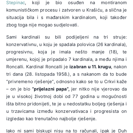
Stepinac
, koji je bio osuđen na montiranom
komunističkom procesu i zatvoren u Krašiću, a slična je
situacija bila i s mađarskim kardinalom, koji također
zbog toga nije mogao sudjelovati.
Sami kardinali su bili podijeljeni na tri struje:
konzervativnu, u koju je spadala polovica (26 kardinala),
progresivnu, koja je imala nešto manje (18), te
umjerenu, kojoj je pripadalo 7 kardinala, a među njima i
Roncalli. Kardinal Roncalli je
izabran u 11. krugu
, nakon
tri dana (28. listopada 1958.), a s nakanom da to bude
“privremeno rješenje”, odnosno kako se to u Crkvi kaže
– on je bio
“prijelazni papa”,
jer nitko nije vjerovao da
je u visokoj životnoj dobi od 77 godina u mogućnosti
išta bitno pridonijeti, te je u nedostatku boljeg rješenja i
u trzavicama između konzervativaca i progresista on
izgledao kao trenutačno najbolje rješenje.
Iako ni sami biskupi nisu na to računali, ipak je Duh