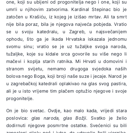
one, koji su ubijeni od progonitelja nego i one, koji su
umrli u njihovim zatvorima. Kardinal Stepinac bio je
zatočen u Krašiću, iz kojeg je izišao mrtav. Ali ta smrt
nije bila poraz, bila je njegova najveća pobjeda. Vratio
se u svoju katedralu, u Zagreb, u najsvečanijem
ophodu, što ga je ikada Hrvatska iskazala jednomu
svomu sinu; vratio se je uz tužaljke svoga naroda,
tužaljke, koje su kidale srca govorile su više nego li
mačevi i koplja starih ratnika. Mi Hrvati u domovini i
stranom svijetu, nemamo drugoga svjedoka naših
bolova nego Boga, koji broji naše suze i jecaje. Narod je
u zagrebačkoj katedrali oplakivao na glas svog pastira,
ali je u isto vrijeme tim plačem optužio njegove i svoje
progonitelje.
On je bio svetac. Ovdje, kao malo kada, vrijedi stara
poslovica:
glas naroda, glas Božji
. Svatko je želio
dodirnuti njegove posmrtne ostatke. Svećenici su bili
zaposleni cijelu noć i jutro, da udovolje želji vjernika,