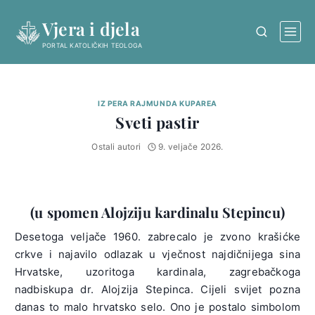
Skip
Vjera i djela
to
content
PORTAL KATOLIČKIH TEOLOGA
IZ PERA RAJMUNDA KUPAREA
Sveti pastir
Ostali autori
9. veljače 2026.
(u spomen Alojziju kardinalu Stepincu)
Desetoga veljače 1960. zabrecalo je zvono krašićke
crkve i najavilo odlazak u vječnost najdičnijega sina
Hrvatske, uzoritoga kardinala, zagrebačkoga
nadbiskupa dr. Alojzija Stepinca. Cijeli svijet pozna
danas to malo hrvatsko selo. Ono je postalo simbolom