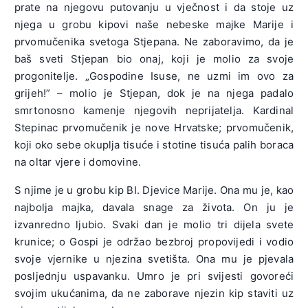
prate na njegovu putovanju u vječnost i da stoje uz
njega u grobu kipovi naše nebeske majke Marije i
prvomučenika svetoga Stjepana. Ne zaboravimo, da je
baš sveti Stjepan bio onaj, koji je molio za svoje
progonitelje. „Gospodine Isuse, ne uzmi im ovo za
grijeh!” – molio je Stjepan, dok je na njega padalo
smrtonosno kamenje njegovih neprijatelja. Kardinal
Stepinac prvomučenik je nove Hrvatske; prvomučenik,
koji oko sebe okuplja tisuće i stotine tisuća palih boraca
na oltar vjere i domovine.
S njime je u grobu kip BI. Djevice Marije. Ona mu je, kao
najbolja majka, davala snage za života. On ju je
izvanredno ljubio. Svaki dan je molio tri dijela svete
krunice; o Gospi je održao bezbroj propovijedi i vodio
svoje vjernike u njezina svetišta. Ona mu je pjevala
posljednju uspavanku. Umro je pri svijesti govoreći
svojim ukućanima, da ne zaborave njezin kip staviti uz