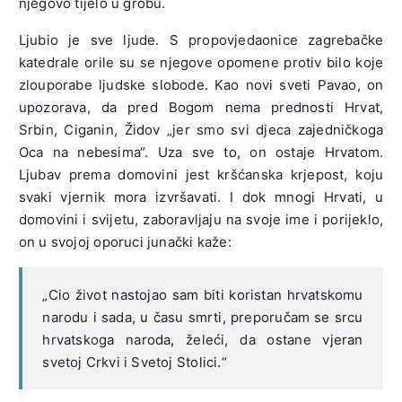
njegovo tijelo u grobu.
Ljubio je sve ljude. S propovjedaonice zagrebačke
katedrale orile su se njegove opomene protiv bilo koje
zlouporabe ljudske slobode. Kao novi sveti Pavao, on
upozorava, da pred Bogom nema prednosti Hrvat,
Srbin, Ciganin, Židov „jer smo svi djeca zajedničkoga
Oca na nebesima“. Uza sve to, on ostaje Hrvatom.
Ljubav prema domovini jest kršćanska krjepost, koju
svaki vjernik mora izvršavati. I dok mnogi Hrvati, u
domovini i svijetu, zaboravljaju na svoje ime i porijeklo,
on u svojoj oporuci junački kaže:
„Cio život nastojao sam biti koristan hrvatskomu
narodu i sada, u času smrti, preporučam se srcu
hrvatskoga naroda, želeći, da ostane vjeran
svetoj Crkvi i Svetoj Stolici.“