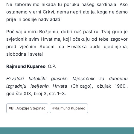
Ne zaboravimo nikada tu poruku našeg kardinala! Ako
ostanemo vjerni Crkvi, nema neprijatelja, koga ne ćemo
prije ili poslije nadvladati!
Počivaj u miru Božjemu, dobri naš pastiru! Tvoj grob je
svjetionik svim Hrvatima, koji očekuju od tebe zagovor
pred vječnim Sucem: da Hrvatska bude ujedinjena,
slobodna i sveta!
Rajmund Kupareo
, O.P.
Hrvatski katolički glasnik: Mjesečnik za duhovnu
izgradnju iseljenih Hrvata
(Chicago), ožujak 1960.,
godište XIX, broj 3, str. 1–3.
Post
#
Bl. Alojzije Stepinac
#
Rajmund Kupareo
Tags: