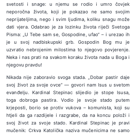
svetosti i snage: u njemu se rodio i umro čovjek
neporočna života, koji je pokazao ne samo svojim
neprijateljima, nego i svim ljudima, koliku snagu može
dati vjera. Odabrao je za lozinku života riječi Svetoga
Pisma: „U Tebe sam se, Gospodine, ufao“ – i urezao ih
je u svoj nadbiskupski grb. Gospodin Bog mu je
uzvratio nebrojenim milostima to njegovo povjerenje.
Neka i nas prati na svakom koraku života nada u Boga i
njegovu pravdu!
Nikada nije zaboravio svoga stada. „Dobar pastir daje
svoj život za svoje ovce“ — govori nam Isus u svetom
evanđelju. Kardinal Stepinac slijedio je stope Isusa,
toga dobroga pastira. Vodio je svoje stado putem
krjeposti, borio se protiv vukova – komunista, koji su
htjeli da ga razdijele i razgrabe, da na koncu položi i
svoj život za svoje stado. Kardinal Stepinac je pravi
mučenik: Crkva Katolička naziva mučenicima ne samo