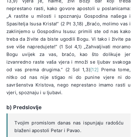
13,9) Vjera je, naime, živi Božji dar koji treba
neprestano rasti, kako govore apostoli u poslanicama:
„A rastite u milosti i spoznanju Gospodina našega i
Spasitelja Isusa Krista!“ (2 Pt 3,18) „Braćo, molimo vas i
zaklinjemo u Gospodinu Isusu: primili ste od nas kako
treba da živite da biste ugodili Bogu. Vi tako i živite pa
sve više napredujete!“ (1 Sol 4,1) „Zahvaljivati moramo
Bogu uvijek za vas, braćo, kao što dolikuje jer
izvanredno raste vaša vjera i množi se ljubav svakoga
od vas prema drugima.“ (2 Sol 1,3)
[12]
Prema tome,
nitko od nas nije stigao ni do punine vjere ni do
savršenstva Kristova, nego neprestano imamo rasti u
vjeri, spoznaju i u ljubavi.
b) Predslovlje
Tvojim promislom danas nas ispunjaju radošću
blaženi apostoli Petar i Pavao.