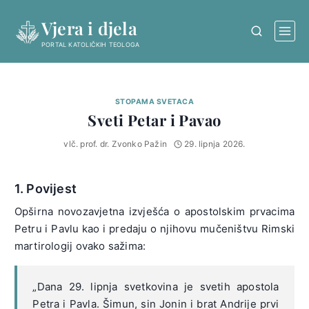
Skip
Vjera i djela
to
content
PORTAL KATOLIČKIH TEOLOGA
STOPAMA SVETACA
Sveti Petar i Pavao
vlč. prof. dr. Zvonko Pažin
29. lipnja 2026.
1. Povijest
Opširna novozavjetna izvješća o apostolskim prvacima
Petru i Pavlu kao i predaju o njihovu mučeništvu Rimski
martirologij ovako sažima:
„Dana 29. lipnja svetkovina je svetih apostola
Petra i Pavla. Šimun, sin Jonin i brat Andrije prvi