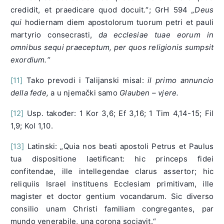
credidit, et praedicare quod docuit.“; GrH 594
„Deus
qui
hodiernam diem apostolorum tuorum petri et pauli
martyrio consecrasti,
da ecclesiae tuae eorum in
omnibus sequi praeceptum, per quos religionis sumpsit
exordium.“
[11]
Tako prevodi i Talijanski misal:
il primo annuncio
della fede,
a u njemački samo
Glauben – vjere.
[12]
Usp. također: 1 Kor 3,6; Ef 3,16; 1 Tim 4,14-15; Fil
1,9; Kol 1,10.
[13]
Latinski: „Quia nos beati apostoli Petrus et Paulus
tua dispositione laetificant: hic princeps fidei
confitendae, ille intellegendae clarus assertor; hic
reliquiis Israel instituens Ecclesiam primitivam, ille
magister et doctor gentium vocandarum. Sic diverso
consilio unam Christi familiam congregantes, par
mundo venerabile, una corona sociavit.“