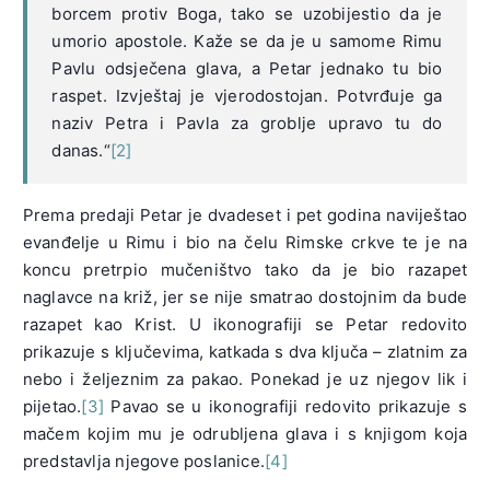
borcem protiv Boga, tako se uzobijestio da je
umorio apostole. Kaže se da je u samome Rimu
Pavlu odsječena glava, a Petar jednako tu bio
raspet. Izvještaj je vjerodostojan. Potvrđuje ga
naziv Petra i Pavla za groblje upravo tu do
danas.“
[2]
Prema predaji Petar je dvadeset i pet godina naviještao
evanđelje u Rimu i bio na čelu Rimske crkve te je na
koncu pretrpio mučeništvo tako da je bio razapet
naglavce na križ, jer se nije smatrao dostojnim da bude
razapet kao Krist. U ikonografiji se Petar redovito
prikazuje s ključevima, katkada s dva ključa – zlatnim za
nebo i željeznim za pakao. Ponekad je uz njegov lik i
pijetao.
[3]
Pavao se u ikonografiji redovito prikazuje s
mačem kojim mu je odrubljena glava i s knjigom koja
predstavlja njegove poslanice.
[4]