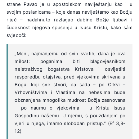
strane Pavao je u apostolskom naviještanju kao i u
svojim poslanicama – koje danas naviještamo kao Božju
riječ – nadahnuto razlagao dubine Božje ljubavi i
čudesnost njegova spasenja u Isusu Kristu, kako sâm
svjedoči:
„Meni, najmanjemu od svih svetih, dana je ova
milost: poganima biti blagovjesnikom
neistraživog bogatstva Kristova i osvijetliti
rasporedbu otajstva, pred vjekovima skrivena u
Bogu, koji sve stvori, da sada – po Crkvi –
Vrhovništvima i Vlastima na nebesima bude
obznanjena mnogolika mudrost Božja zasnovana
– po naumu o vjekovima – u Kristu Isusu
Gospodinu našemu. U njemu, s pouzdanjem po
vjeri u njega, imamo slobodan pristup.“ (Ef 3,8-
12)