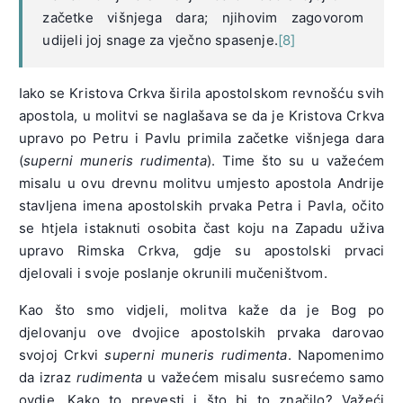
začetke višnjega dara; njihovim zagovorom
udijeli joj snage za vječno spasenje.
[8]
Iako se Kristova Crkva širila apostolskom revnošću svih
apostola, u molitvi se naglašava se da je Kristova Crkva
upravo po Petru i Pavlu primila začetke višnjega dara
(
superni muneris rudimenta
). Time što su u važećem
misalu u ovu drevnu molitvu umjesto apostola Andrije
stavljena imena apostolskih prvaka Petra i Pavla, očito
se htjela istaknuti osobita čast koju na Zapadu uživa
upravo Rimska Crkva, gdje su apostolski prvaci
djelovali i svoje poslanje okrunili mučeništvom.
Kao što smo vidjeli, molitva kaže da je Bog po
djelovanju ove dvojice apostolskih prvaka darovao
svojoj Crkvi
superni muneris rudimenta
. Napomenimo
da izraz
rudimenta
u važećem misalu susrećemo samo
ovdje. Kako to prevesti i što bi to značilo? Važeći