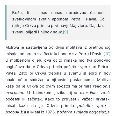
Bože, ti si nas danas obradovao časnom
svetkovinom svetih apostola Petra i Pavla. Od
njih je Crkva primila prvi navještaj vjere. Daj da u
svemu slijedi i njihov nauk.
[9]
Molitva je sastavljena od dviju molitava iz prethodnog
misala, od one o sv. Bartolu i one o sv. Petru i Pavlu.
[10]
U molbenom dijelu ova očito rimska molitva ponovno
naglašava da je Crkva primila početke vjere od Petra i
Pavla. Zato bi Crkva trebala u svemu slijediti njihov
nauk, očito sadržan u njihovim poslanicama. Molitva
kaže da je Crkva po ovim apostolima primila
religionis
exordium.
U latinskom jeziku riječ
exordium
znači
početak ili začetak. Kako to prevesti? Važeći hrvatski
misal kaže da je Crkva primila
početke vjere i
bogoslužja
a Misal iz 1973.
početke svojega bogoslužja.