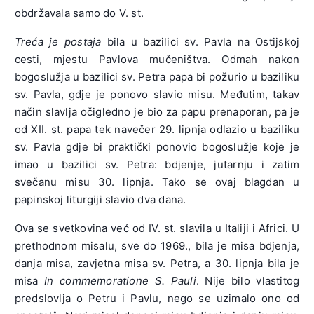
obdržavala samo do V. st.
Treća je postaja
bila u bazilici sv. Pavla na Ostijskoj
cesti, mjestu Pavlova mučeništva. Odmah nakon
bogoslužja u bazilici sv. Petra papa bi požurio u baziliku
sv. Pavla, gdje je ponovo slavio misu. Međutim, takav
način slavlja očigledno je bio za papu prenaporan, pa je
od XII. st. papa tek navečer 29. lipnja odlazio u baziliku
sv. Pavla gdje bi praktički ponovio bogoslužje koje je
imao u bazilici sv. Petra: bdjenje, jutarnju i zatim
svečanu misu 30. lipnja. Tako se ovaj blagdan u
papinskoj liturgiji slavio dva dana.
Ova se svetkovina već od IV. st. slavila u Italiji i Africi. U
prethodnom misalu, sve do 1969., bila je misa bdjenja,
danja misa, zavjetna misa sv. Petra, a 30. lipnja bila je
misa
In commemoratione S. Pauli
. Nije bilo vlastitog
predslovlja o Petru i Pavlu, nego se uzimalo ono od