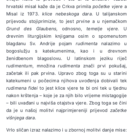
hrvatski misal kaže da je Crkva primila
početke vjere
a
Misal iz 1973.
klice nebeskoga dara.
U talijanskom
prijevodu stoji
primizie,
to jest
prvine
a u njemačkom
Grund des Glaubens,
odnosno,
temelje vjere.
U
drevnim liturgijskim knjigama osim o spomenutom
blagdanu Sv. Andrije pojam
rudimenta
nalazimo u
bogoslužju s katekumenima, kao i u drevnom
ženidbenom blagoslovu. U latinskom jeziku riječ
r
udimentum
, množina
rudimenta
znači prvi pokušaj,
začetak ili pak prvina. Upravo zbog toga su u starini
katekumeni u počecima njihova uvođenja dobivali tek
rudimena fidei
to jest klice vjere te bi oni tek u tjednu
nakon krštenja – koje je za njih bilo vrijeme mistagogije
– bili uvađani u najviša otajstva vjere. Zbog toga se čini
da je u našoj molitvi najprimjereniji prijevod
začetke
višnjega dara.
Vrlo sličan izraz nalazimo i u zbornoj molitvi danje mise: