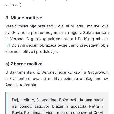
vukove“).
3. Misne molitve
Važeći misal nije preuzeo u cjelini ni jednu molitvu ove
svetkovine iz prethodnog misala, nego iz Sakramentara
iz Verone, Grgurovog sakramentara i Pariškog misala.
[7]
Od svih sedam obrazaca ovdje ćemo predstaviti obje
zborne molitve i predslovlje.
a) Zborne molitve
U Sakramentaru iz Verone, jedanko kao i u Grgurovom
sakramentaru ova se molitva uzimala o blagdanu sv.
Andrije Apostola.
Daj, molimo, Gospodine, Bože naš, da nam bude
na pomoć zagovor blaženih apostola Petra i
Pavla. Po njima si višnjim darom dao svojoj Crkvi