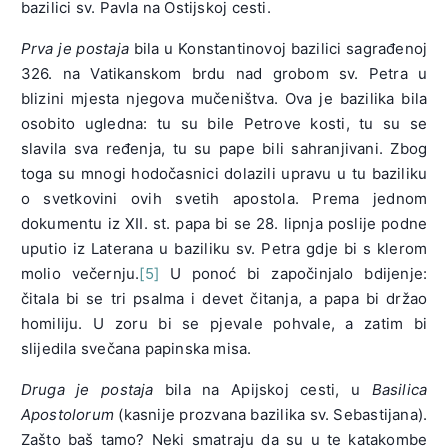
bazilici sv. Pavla na Ostijskoj cesti.
Prva je postaja
bila u Konstantinovoj bazilici sagrađenoj
326. na Vatikanskom brdu nad grobom sv. Petra u
blizini mjesta njegova mučeništva. Ova je bazilika bila
osobito ugledna: tu su bile Petrove kosti, tu su se
slavila sva ređenja, tu su pape bili sahranjivani. Zbog
toga su mnogi hodočasnici dolazili upravu u tu baziliku
o svetkovini ovih svetih apostola. Prema jednom
dokumentu iz XII. st. papa bi se 28. lipnja poslije podne
uputio iz Laterana u baziliku sv. Petra gdje bi s klerom
molio večernju.
[5]
U ponoć bi započinjalo bdijenje:
čitala bi se tri psalma i devet čitanja, a papa bi držao
homiliju. U zoru bi se pjevale pohvale, a zatim bi
slijedila svečana papinska misa.
Druga je postaja
bila na Apijskoj cesti, u
Basilica
Apostolorum
(kasnije prozvana bazilika sv. Sebastijana).
Zašto baš tamo? Neki smatraju da su u te katakombe