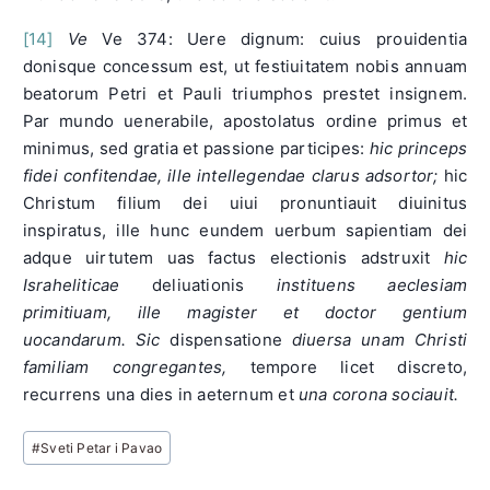
[14]
Ve
Ve 374: Uere dignum: cuius prouidentia
donisque concessum est, ut festiuitatem nobis annuam
beatorum Petri et Pauli triumphos prestet insignem.
Par mundo uenerabile, apostolatus ordine primus et
minimus, sed gratia et passione participes:
hic princeps
fidei confitendae, ille intellegendae clarus adsortor;
hic
Christum filium dei uiui pronuntiauit diuinitus
inspiratus, ille hunc eundem uerbum sapientiam dei
adque uirtutem uas factus electionis adstruxit
hic
Israheliticae
deliuationis
instituens aeclesiam
primitiuam, ille magister et doctor gentium
uocandarum.
Sic
dispensatione
diuersa unam Christi
familiam congregantes,
tempore licet discreto,
recurrens una dies in aeternum et
una corona sociauit.
Post
#
Sveti Petar i Pavao
Tags: