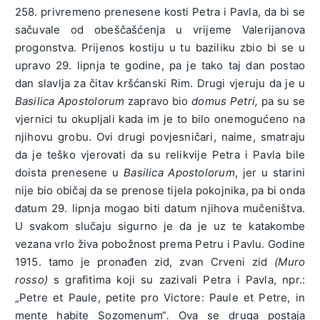
258. privremeno prenesene kosti Petra i Pavla, da bi se
sačuvale od obeščašćenja u vrijeme Valerijanova
progonstva. Prijenos kostiju u tu baziliku zbio bi se u
upravo 29. lipnja te godine, pa je tako taj dan postao
dan slavlja za čitav kršćanski Rim. Drugi vjeruju da je u
Basilica Apostolorum
zapravo bio
domus Petri,
pa su se
vjernici tu okupljali kada im je to bilo onemogućeno na
njihovu grobu. Ovi drugi povjesničari, naime, smatraju
da je teško vjerovati da su relikvije Petra i Pavla bile
doista prenesene u
Basilica Apostolorum
, jer u starini
nije bio običaj da se prenose tijela pokojnika, pa bi onda
datum 29. lipnja mogao biti datum njihova mučeništva.
U svakom slučaju sigurno je da je uz te katakombe
vezana vrlo živa pobožnost prema Petru i Pavlu. Godine
1915. tamo je pronađen zid, zvan Crveni zid
(Muro
rosso)
s grafitima koji su zazivali Petra i Pavla, npr.:
„Petre et Paule, petite pro Victore: Paule et Petre, in
mente habite Sozomenum“
.
Ova se druga postaja