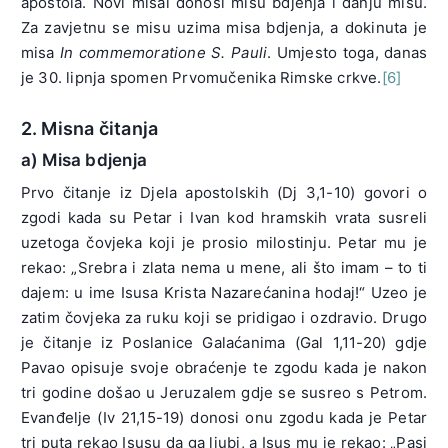
apostolâ. Novi misal donosi misu bdjenja i danju misu.
Za zavjetnu se misu uzima misa bdjenja, a dokinuta je
misa
In commemoratione S. Pauli
. Umjesto toga, danas
je 30. lipnja spomen Prvomučenika Rimske crkve.
[6]
2. Misna čitanja
a) Misa bdjenja
Prvo čitanje iz Djela apostolskih (Dj 3,1-10) govori o
zgodi kada su Petar i Ivan kod hramskih vrata susreli
uzetoga čovjeka koji je prosio milostinju. Petar mu je
rekao: „Srebra i zlata nema u mene, ali što imam – to ti
dajem: u ime Isusa Krista Nazarećanina hodaj!“ Uzeo je
zatim čovjeka za ruku koji se pridigao i ozdravio. Drugo
je čitanje iz Poslanice Galaćanima (Gal 1,11-20) gdje
Pavao opisuje svoje obraćenje te zgodu kada je nakon
tri godine došao u Jeruzalem gdje se susreo s Petrom.
Evanđelje (Iv 21,15-19) donosi onu zgodu kada je Petar
tri puta rekao Isusu da ga ljubi, a Isus mu je rekao: „Pasi