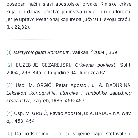
poseban način slavi apostolske prvake Rimske crkve
koja je i danas jamstvo jedinstva u vjeri i u ćudoređu,
jer je upravo Petar onaj koji treba „učvrstiti svoju braću“
(Lk 22,32).
2
[1]
Martyrologium Romanum,
Vatikan,
2004., 359.
[2]
EUZEBIJE CEZAREJSKI,
Crkvena povijest,
Split,
2004., 296. Bilo je to godine 64. ili možda 67.
[3]
Usp. M. GRGIĆ, Petar Apostol, u: A. BADURINA,
Leksikon ikonografije, liturgike i simbolike zapadnog
kršćanstva,
Zagreb, 1985, 456-457.
[4]
Usp. M. GRGIĆ, Pavao Apostol, u: A. BADURINA
, Nav.
dj.,
453-454.
[5]
Da podsjetimo. U to su vrijeme pape stolovale u