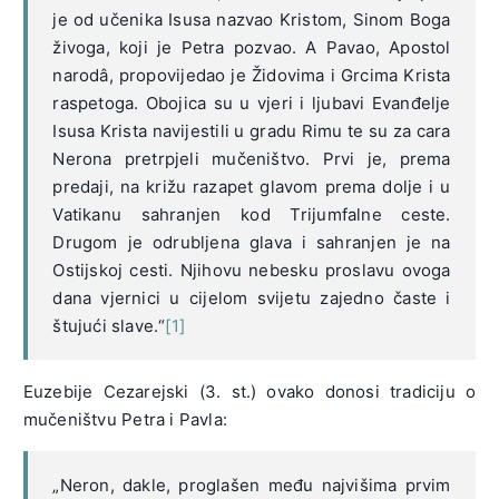
je od učenika Isusa nazvao Kristom, Sinom Boga
živoga, koji je Petra pozvao. A Pavao, Apostol
narodâ, propovijedao je Židovima i Grcima Krista
raspetoga. Obojica su u vjeri i ljubavi Evanđelje
Isusa Krista navijestili u gradu Rimu te su za cara
Nerona pretrpjeli mučeništvo. Prvi je, prema
predaji, na križu razapet glavom prema dolje i u
Vatikanu sahranjen kod Trijumfalne ceste.
Drugom je odrubljena glava i sahranjen je na
Ostijskoj cesti. Njihovu nebesku proslavu ovoga
dana vjernici u cijelom svijetu zajedno časte i
štujući slave.“
[1]
Euzebije Cezarejski (3. st.) ovako donosi tradiciju o
mučeništvu Petra i Pavla:
„Neron, dakle, proglašen među najvišima prvim