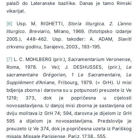
palači do Lateranske bazilike. Danas je tamo Rimski
vikarijat.
[6]
Usp. M. RIGHETTI,
Storia liturgica. 2. L’anno
liturgico. Breviario,
Milano, 1969. (fototipsko izdanje
2005.), 448-462. Usp. također: A. ADAM,
Slaviti
crkvenu godinu,
Sarajevo, 2003., 193-195.
[7]
L. C. MOHLBERG (prir.),
Sacramentarium Veronense
,
Roma, 1978. (= Ve); J. DESHUSSES, (prir.),
Le
sacramentaire Grégorien, 1 Le Sacramentaire, Le
Supplément d’Aniane,
Fribourg, 1979. (= GrH). U misi
bdjenja zborna i darovna su u potpunosti preuzete iz Ve
1219; 373, dok je popričesna u cijelosti
novosastavljena. U danjoj misi zborna je sastavljena od
dviju molitava iz GrH 74; 594, darovna je dijelom iz GrH
595 a dijelom je novosastavljena. Predslovlje je
preuzeto iz Ve 374, dok je popričesna uzeta iz Pariškog
misala:
Missale Parisiense,
Pariz, 1738., 555.