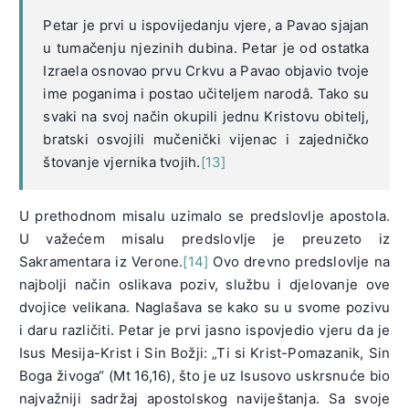
Petar je prvi u ispovijedanju vjere, a Pavao sjajan
u tumačenju njezinih dubina. Petar je od ostatka
Izraela osnovao prvu Crkvu a Pavao objavio tvoje
ime poganima i postao učiteljem narodâ. Tako su
svaki na svoj način okupili jednu Kristovu obitelj,
bratski osvojili mučenički vijenac i zajedničko
štovanje vjernika tvojih.
[13]
U prethodnom misalu uzimalo se predslovlje apostola.
U važećem misalu predslovlje je preuzeto iz
Sakramentara iz Verone.
[14]
Ovo drevno predslovlje na
najbolji način oslikava poziv, službu i djelovanje ove
dvojice velikana. Naglašava se kako su u svome pozivu
i daru različiti. Petar je prvi jasno ispovjedio vjeru da je
Isus Mesija-Krist i Sin Božji: „Ti si Krist-Pomazanik, Sin
Boga živoga“ (Mt 16,16), što je uz Isusovo uskrsnuće bio
najvažniji sadržaj apostolskog naviještanja. Sa svoje