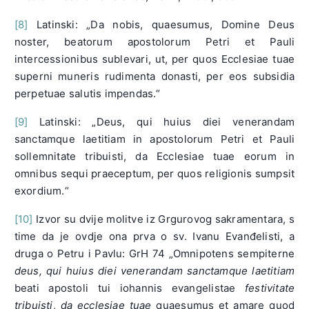
[8]
Latinski: „Da nobis, quaesumus, Domine Deus
noster, beatorum apostolorum Petri et Pauli
intercessionibus sublevari, ut, per quos Ecclesiae tuae
superni muneris rudimenta donasti, per eos subsidia
perpetuae salutis impendas.“
[9]
Latinski: „Deus, qui huius diei venerandam
sanctamque laetitiam in apostolorum Petri et Pauli
sollemnitate tribuisti, da Ecclesiae tuae eorum in
omnibus sequi praeceptum, per quos religionis sumpsit
exordium.“
[10]
Izvor su dvije molitve iz Grgurovog sakramentara, s
time da je ovdje ona prva o sv. Ivanu Evanđelisti, a
druga o Petru i Pavlu: GrH 74 „Omnipotens sempiterne
deus, qui huius diei venerandam sanctamque laetitiam
beati apostoli tui iohannis evangelistae
festivitate
tribuisti
,
da ecclesiae tuae
quaesumus et amare quod