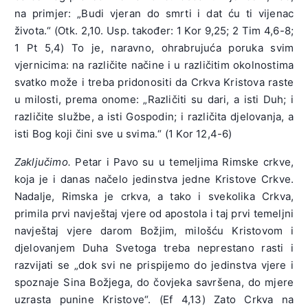
na primjer: „Budi vjeran do smrti i dat ću ti vijenac
života.“ (Otk. 2,10. Usp. također: 1 Kor 9,25; 2 Tim 4,6-8;
1 Pt 5,4) To je, naravno, ohrabrujuća poruka svim
vjernicima: na različite načine i u različitim okolnostima
svatko može i treba pridonositi da Crkva Kristova raste
u milosti, prema onome: „Različiti su dari, a isti Duh; i
različite službe, a isti Gospodin; i različita djelovanja, a
isti Bog koji čini sve u svima.“ (1 Kor 12,4-6)
Zaključimo.
Petar i Pavo su u temeljima Rimske crkve,
koja je i danas načelo jedinstva jedne Kristove Crkve.
Nadalje, Rimska je crkva, a tako i svekolika Crkva,
primila prvi navještaj vjere od apostola i taj prvi temeljni
navještaj vjere darom Božjim, milošću Kristovom i
djelovanjem Duha Svetoga treba neprestano rasti i
razvijati se „dok svi ne prispijemo do jedinstva vjere i
spoznaje Sina Božjega, do čovjeka savršena, do mjere
uzrasta punine Kristove“. (Ef 4,13) Zato Crkva na