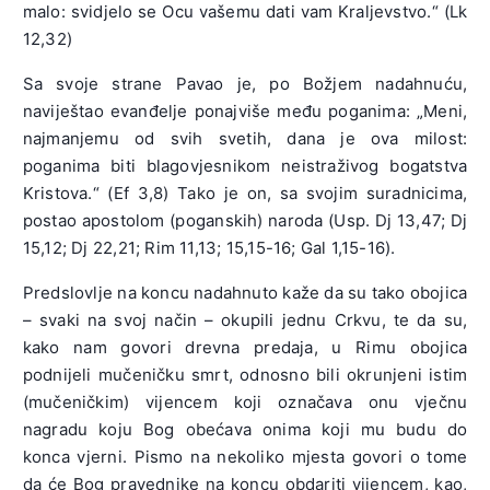
malo: svidjelo se Ocu vašemu dati vam Kraljevstvo.“ (Lk
12,32)
Sa svoje strane Pavao je, po Božjem nadahnuću,
naviještao evanđelje ponajviše među poganima: „Meni,
najmanjemu od svih svetih, dana je ova milost:
poganima biti blagovjesnikom neistraživog bogatstva
Kristova.“ (Ef 3,8) Tako je on, sa svojim suradnicima,
postao apostolom (poganskih) naroda (Usp. Dj 13,47; Dj
15,12; Dj 22,21; Rim 11,13; 15,15-16; Gal 1,15-16).
Predslovlje na koncu nadahnuto kaže da su tako obojica
– svaki na svoj način – okupili jednu Crkvu, te da su,
kako nam govori drevna predaja, u Rimu obojica
podnijeli mučeničku smrt, odnosno bili okrunjeni istim
(mučeničkim) vijencem koji označava onu vječnu
nagradu koju Bog obećava onima koji mu budu do
konca vjerni. Pismo na nekoliko mjesta govori o tome
da će Bog pravednike na koncu obdariti vijencem, kao,