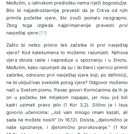
Međutim, u latinskom predlošku nema riječi
bogoslužje.
Bilo bi najjednostavnije prevesti da je Crkva od njih
primila
početke vjere
, što zvuči pomalo nezgrapno.
Zbog toga izgleda najprimjerenije prevesti
prvi
navještaj vjere
.
[11]
Zašto bi netko primio tek začetke ili prvi navještaj
vjere? Kod katekumena to možemo razumjeti. Njihova
vjera doista raste i napreduje u spoznanju i u životu.
Međutim, kako razumjeti da su i (kršteni) vjernici primili
začetke, odnosno prvi navještaj vjere koji, po definiciji,
ne bi uključivao svekolik polog vjere? Odgovor možemo
naći u Svetom pismu. Pavao govori Korinćanima da ih je
on u početku tek mlijekom napajao, jer nisu još bili
kadri uzimati pravo jelo (1 Kor 3,2). Slično je i Isus
govorio učenicima: „Još vam mnogo imam kazati, ali
sada ne možete nositi“ (Iv 16,12). Doista, „djelomično je
naše spoznanje, i djelomično prorokovanje.“ (1 Kor