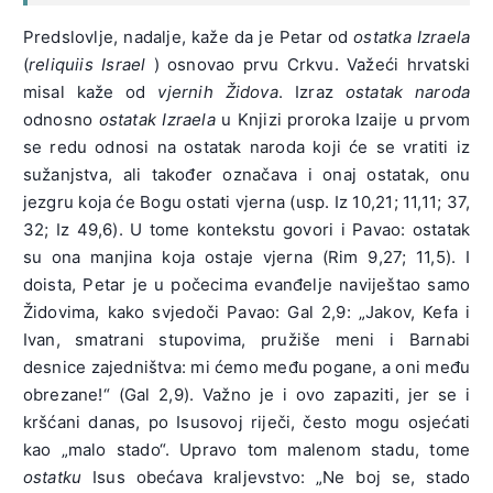
Predslovlje, nadalje, kaže da je Petar od
ostatka Izraela
(
reliquiis Israel
) osnovao prvu Crkvu. Važeći hrvatski
misal kaže od
vjernih Židova
. Izraz
ostatak naroda
odnosno
ostatak Izraela
u Knjizi proroka Izaije u prvom
se redu odnosi na ostatak naroda koji će se vratiti iz
sužanjstva, ali također označava i onaj ostatak, onu
jezgru koja će Bogu ostati vjerna (usp. Iz 10,21; 11,11; 37,
32; Iz 49,6). U tome kontekstu govori i Pavao: ostatak
su ona manjina koja ostaje vjerna (Rim 9,27; 11,5). I
doista, Petar je u počecima evanđelje naviještao samo
Židovima, kako svjedoči Pavao: Gal 2,9: „Jakov, Kefa i
Ivan, smatrani stupovima, pružiše meni i Barnabi
desnice zajedništva: mi ćemo među pogane, a oni među
obrezane!“ (Gal 2,9). Važno je i ovo zapaziti, jer se i
kršćani danas, po Isusovoj riječi, često mogu osjećati
kao „malo stado“. Upravo tom malenom stadu, tome
ostatku
Isus obećava kraljevstvo: „Ne boj se, stado