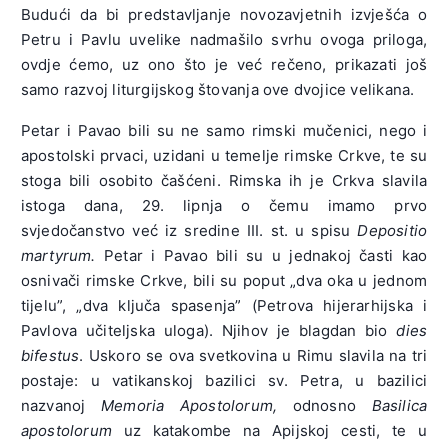
Budući da bi predstavljanje novozavjetnih izvješća o
Petru i Pavlu uvelike nadmašilo svrhu ovoga priloga,
ovdje ćemo, uz ono što je već rečeno, prikazati još
samo razvoj liturgijskog štovanja ove dvojice velikana.
Petar i Pavao bili su ne samo rimski mučenici, nego i
apostolski prvaci, uzidani u temelje rimske Crkve, te su
stoga bili osobito čašćeni. Rimska ih je Crkva slavila
istoga dana, 29. lipnja o čemu imamo prvo
svjedočanstvo već iz sredine III. st. u spisu
Depositio
martyrum.
Petar i Pavao bili su u jednakoj časti kao
osnivači rimske Crkve, bili su poput „dva oka u jednom
tijelu”, „dva ključa spasenja” (Petrova hijerarhijska i
Pavlova učiteljska uloga). Njihov je blagdan bio
dies
bifestus
. Uskoro se ova svetkovina u Rimu slavila na tri
postaje: u vatikanskoj bazilici sv. Petra, u bazilici
nazvanoj
Memoria Apostolorum,
odnosno
Basilica
apostolorum
uz katakombe na Apijskoj cesti, te u