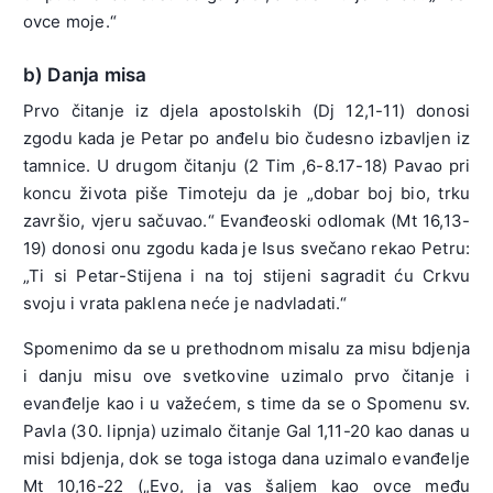
ovce moje.“
b) Danja misa
Prvo čitanje iz djela apostolskih (Dj 12,1-11) donosi
zgodu kada je Petar po anđelu bio čudesno izbavljen iz
tamnice. U drugom čitanju (2 Tim ,6-8.17-18) Pavao pri
koncu života piše Timoteju da je „dobar boj bio, trku
završio, vjeru sačuvao.“ Evanđeoski odlomak (Mt 16,13-
19) donosi onu zgodu kada je Isus svečano rekao Petru:
„Ti si Petar-Stijena i na toj stijeni sagradit ću Crkvu
svoju i vrata paklena neće je nadvladati.“
Spomenimo da se u prethodnom misalu za misu bdjenja
i danju misu ove svetkovine uzimalo prvo čitanje i
evanđelje kao i u važećem, s time da se o Spomenu sv.
Pavla (30. lipnja) uzimalo čitanje Gal 1,11-20 kao danas u
misi bdjenja, dok se toga istoga dana uzimalo evanđelje
Mt 10,16-22 („Evo, ja vas šaljem kao ovce među