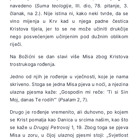
navedeno (
Suma teologije
, III. dio, 78. pitanje, 3.
članak, na 2.). Nije istina ni, kako neki tvrde, da se
vino mijenja u Krv kad u njega padne čestica
Kristova tijela, jer to se ne može učiniti drukčije
nego posvećenjem učinjenim pod dužnim oblikom
riječi.
Na Božićni se dan slavi više Misa zbog Kristova
trostrukoga rođenja.
Jedno od njih je rođenje u vječnosti, koje je nama
skriveno. Stoga se jedna Misa pjeva u noći, a njezina
ulazna pjesma kaže: „Gospodin mi reče: ‘Ti si Sin
Moj, danas Te rodih’” (
Psalam
2, 7).
Drugo je rođenje vremenito, ali duhovno, po kojem
se Krist pomalja kao Danica u srcima našim, kao što
se kaže u
Drugoj Petrovoj
1, 19. Zbog toga se pjeva
Misa u zoru, u čijoj ulaznoj pjesmi stoji: „Svjetlost