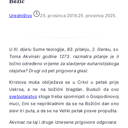
Božić
Uredništvo
25. prosinca 2019.
25. prosinca 2025.
U III. dijelu
Sume teologije
, 83. pitanju, 2. članku, sv.
Toma Akvinski godine 1273. razmatra pitanje je li
točno određeno vrijeme za slavljenje euharistijskoga
otajstva? Drugi od pet prigovora glasi:
Kristova muka obilježava se u Crkvi u petak prije
Uskrsa, a ne na božićni blagdan. Budući da ovo
svetootajstvo
stoga treba spominjati o Gospodinovoj
muci, čini se neprikladnim da se na Božićni dan ono
slavi tri puta, a da se na Veliki petak posve propušta.
Akvinac na taj i druge iznesene prigovore odgovara: