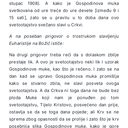
stupac 1908). A kako je Gospodinova muka
svetkovana od ure treće do ure devete [između 9 i
15 sati], zato se u pravilu u to doba dana ovo
svetootajstvo svečano slavi u Crkvi.
A na poseban prigovor o trostrukom slavljenju
Euharistije na Božić ističe:
Na drugi prigovor treba reći da s dolaskom zbilje
prestaje lik. A ovo je svetootajstvo neki lik i uzorak
Gospodinove muke, kao što je rečeno. I zato se na
dan kad se upravo Gospodinova muka promišlja
kako se stvarno zbila, ne slavi posveta ovoga
svetootajstva. A da Crkva ni toga dana ne bude bez
ploda Muke koji nam je ponuđen po tom
svetootajstvu, Tijelo Kristovo, posvećeno dan prije,
ostavlja se da se toga dana pojede; ali Krv se ne
sprema zbog opasnosti da se prolije i zato što je krv
posebnija slika Gospodinove muke, kako je gore