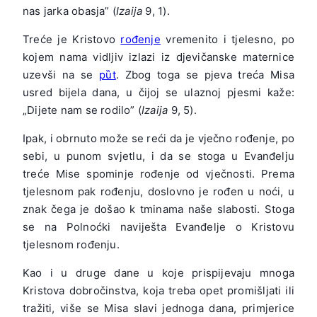
nas jarka obasja” (
Izaija
9, 1).
Treće je Kristovo
rođenje
vremenito i tjelesno, po
kojem nama vidljiv izlazi iz djevičanske maternice
uzevši na se
pȕt
. Zbog toga se pjeva treća Misa
usred bijela dana, u čijoj se ulaznoj pjesmi kaže:
„Dijete nam se rodilo” (
Izaija
9, 5).
Ipak, i obrnuto može se reći da je vječno rođenje, po
sebi, u punom svjetlu, i da se stoga u Evanđelju
treće Mise spominje rođenje od vječnosti. Prema
tjelesnom pak rođenju, doslovno je rođen u noći, u
znak čega je došao k tminama naše slabosti. Stoga
se na Polnoćki naviješta Evanđelje o Kristovu
tjelesnom rođenju.
Kao i u druge dane u koje prispijevaju mnoga
Kristova dobročinstva, koja treba opet promišljati ili
tražiti, više se Misa slavi jednoga dana, primjerice