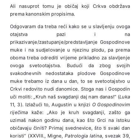
Ali nasuprot tomu je običaj koji Crkva obdržava
prema kanonskim propisima.
Odgovaram da treba reći kako se u slavljenju ovoga
otajstva pazi i na
prikazivanje/zastupanje/predstavljanje Gospodinove
muke i na sudjelovanje u njezinu plodu, pa prema
oboma treba odrediti vrijeme prikladno za slavljenje
ovoga svetootajstva. Budući da zbog svojih
svakodnevnih nedostataka plodove Gospodinove
muke trebamo iz dana u dan, to se svetootajstvo u
Crkvi redovito nudi danomice. Stoga nas i Gospodin
uči moliti: „Kruh naš svagdanji daj nam danas!“ (
Luka
11, 3). Izlažući to, Augustin u knjizi
O Gospodinovim
riječima
kaže: „Ako je kruh svagdanji, zašto ga
uzimaš nakon godinu dana, kao što Grci na istoku
običavaju činiti? Primaj svednevice, što ti svaki dan
koristi“ (XXVIII., Migne,
Patrologia latina
, svezak 39,