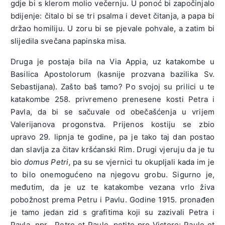
gdje bi s klerom molio večernju. U ponoć bi započinjalo
bdijenje: čitalo bi se tri psalma i devet čitanja, a papa bi
držao homiliju. U zoru bi se pjevale pohvale, a zatim bi
slijedila svečana papinska misa.
Druga je postaja bila na Via Appia, uz katakombe u
Basilica Apostolorum (kasnije prozvana bazilika Sv.
Sebastijana). Zašto baš tamo? Po svojoj su prilici u te
katakombe 258. privremeno prenesene kosti Petra i
Pavla, da bi se sačuvale od obečašćenja u vrijem
Valerijanova progonstva. Prijenos kostiju se zbio
upravo 29. lipnja te godine, pa je tako taj dan postao
dan slavlja za čitav kršćanski Rim. Drugi vjeruju da je tu
bio
domus Petri,
pa su se vjernici tu okupljali kada im je
to bilo onemogućeno na njegovu grobu. Sigurno je,
međutim, da je uz te katakombe vezana vrlo živa
pobožnost prema Petru i Pavlu. Godine 1915. pronađen
je tamo jedan zid s grafitima koji su zazivali Petra i
Pavla, npr. „Petre et Paule, petite pro Victore; Paule et