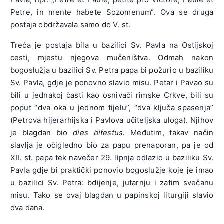
Petre, in mente habete Sozomenum“. Ova se druga
postaja obdržavala samo do V. st.
Treća je postaja bila u bazilici Sv. Pavla na Ostijskoj
cesti, mjestu njegova mučeništva. Odmah nakon
bogoslužja u bazilici Sv. Petra papa bi požurio u baziliku
Sv. Pavla, gdje je ponovno slavio misu. Petar i Pavao su
bili u jednakoj časti kao osnivači rimske Crkve, bili su
poput “dva oka u jednom tijelu”, “dva ključa spasenja”
(Petrova hijerarhijska i Pavlova učiteljska uloga). Njihov
je blagdan bio
dies bifestus.
Međutim, takav način
slavlja je očigledno bio za papu prenaporan, pa je od
XII. st. papa tek navečer 29. lipnja odlazio u baziliku Sv.
Pavla gdje bi praktički ponovio bogoslužje koje je imao
u bazilici Sv. Petra: bdijenje, jutarnju i zatim svečanu
misu. Tako se ovaj blagdan u papinskoj liturgiji slavio
dva dana.