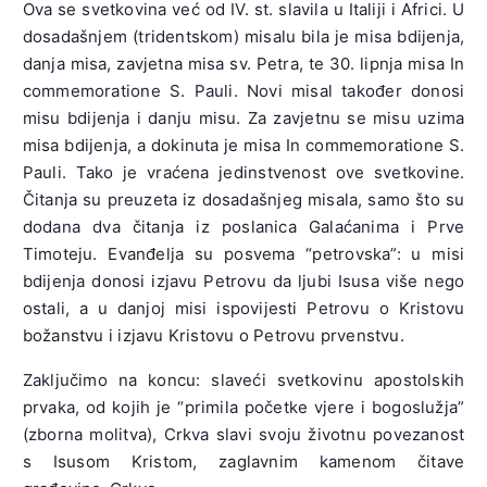
Ova se svetkovina već od IV. st. slavila u Italiji i Africi. U
dosadašnjem (tridentskom) misalu bila je misa bdijenja,
danja misa, zavjetna misa sv. Petra, te 30. lipnja misa In
commemoratione S. Pauli. Novi misal također donosi
misu bdijenja i danju misu. Za zavjetnu se misu uzima
misa bdijenja, a dokinuta je misa In commemoratione S.
Pauli. Tako je vraćena jedinstvenost ove svetkovine.
Čitanja su preuzeta iz dosadašnjeg misala, samo što su
dodana dva čitanja iz poslanica Galaćanima i Prve
Timoteju. Evanđelja su posvema “petrovska”: u misi
bdijenja donosi izjavu Petrovu da ljubi Isusa više nego
ostali, a u danjoj misi ispovijesti Petrovu o Kristovu
božanstvu i izjavu Kristovu o Petrovu prvenstvu.
Zaključimo na koncu: slaveći svetkovinu apostolskih
prvaka, od kojih je “primila početke vjere i bogoslužja”
(zborna molitva), Crkva slavi svoju životnu povezanost
s Isusom Kristom, zaglavnim kamenom čitave