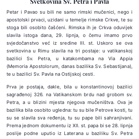
Svetkovina Sv. Petra i Pavla
Petar i Pavao su bili ne samo rimski mučenici, nego i
apostolski prvaci, uzidani u temelje rimske Crkve, te su
stoga bili osobito čašćeni. Rimska ih je Crkva oduvijek
slavila istoga dana, 29. lipnja, o čemu imamo prvo
svjedočanstvo već iz sredine III. st. Uskoro se ova
svetkovina u Rimu slavila na tri postaje: u vatikanskoj
bazilici Sv. Petra, u katakombama na Via Appia
(Memoria Apostolorum, danas bazilika Sv. Sebastijana),
te u bazilici Sv. Pavla na Ostijskoj cesti.
Prva je postaja, dakle, bila u konstantinovoj bazilici
sagrađenoj 326. na Vatikanskom brdu nad grobom sv.
Petra, a u blizini mjesta njegova mučeništva. Ova je
bazilika bila osobito ugledna: tu su bile Petrove kosti, tu
su se slavila sva ređenja, tu su pape bili sahranjivani.
Prema jednom dokumentu iz XII. st. papa bi se 28. lipnja
poslije podne uputio iz Laterana u baziliku Sv. Petra