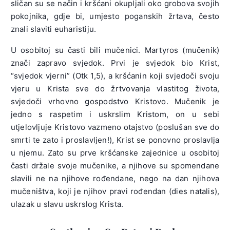
sličan su se način i kršćani okupljali oko grobova svojih
pokojnika, gdje bi, umjesto poganskih žrtava, često
znali slaviti euharistiju.
U osobitoj su časti bili mučenici. Martyros (mučenik)
znači zapravo svjedok. Prvi je svjedok bio Krist,
“svjedok vjerni” (Otk 1,5), a kršćanin koji svjedoči svoju
vjeru u Krista sve do žrtvovanja vlastitog života,
svjedoči vrhovno gospodstvo Kristovo. Mučenik je
jedno s raspetim i uskrslim Kristom, on u sebi
utjelovljuje Kristovo vazmeno otajstvo (poslušan sve do
smrti te zato i proslavljen!), Krist se ponovno proslavlja
u njemu. Zato su prve kršćanske zajednice u osobitoj
časti držale svoje mučenike, a njihove su spomendane
slavili ne na njihove rođendane, nego na dan njihova
mučeništva, koji je njihov pravi rođendan (dies natalis),
ulazak u slavu uskrslog Krista.