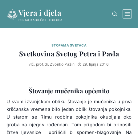
Skip
Vjera i djela
to
content
PORTAL KATOLIČKIH TEOLOGA
STOPAMA SVETACA
Svetkovina Svetog Petra i Pavla
vlč. prof. dr. Zvonko Pažin
29. lipnja 2016.
Štovanje mučenika općenito
U svom izvanjskom obliku štovanje je mučenika u prva
kršćanska vremena bilo jedan oblik štovanja pokojnika.
U starom se Rimu rodbina pokojnika okupljala oko
groba na njegov rođendan. Tom prigodom bi prinosili
žrtve ljevanice i upriličili bi spomen-blagovanje. Na