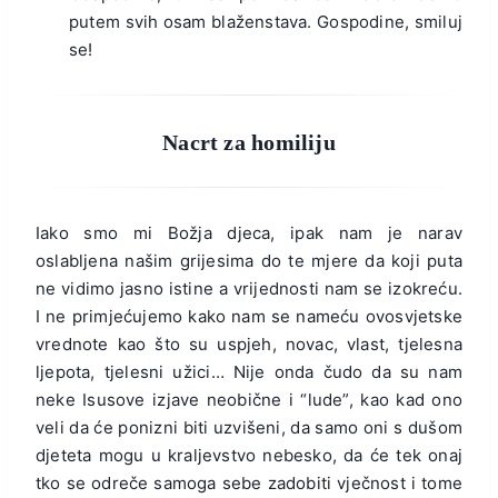
putem svih osam blaženstava. Gospodine, smiluj
se!
Nacrt za homiliju
Iako smo mi Božja djeca, ipak nam je narav
oslabljena našim grijesima do te mjere da koji puta
ne vidimo jasno istine a vrijednosti nam se izokreću.
I ne primjećujemo kako nam se nameću ovosvjetske
vrednote kao što su uspjeh, novac, vlast, tjelesna
ljepota, tjelesni užici… Nije onda čudo da su nam
neke Isusove izjave neobične i “lude”, kao kad ono
veli da će ponizni biti uzvišeni, da samo oni s dušom
djeteta mogu u kraljevstvo nebesko, da će tek onaj
tko se odreče samoga sebe zadobiti vječnost i tome