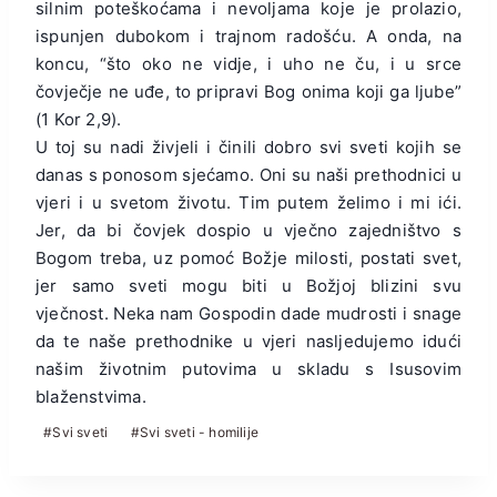
silnim poteškoćama i nevoljama koje je prolazio,
ispunjen dubokom i trajnom radošću. A onda, na
koncu, “što oko ne vidje, i uho ne ču, i u srce
čovječje ne uđe, to pripravi Bog onima koji ga ljube”
(1 Kor 2,9).
U toj su nadi živjeli i činili dobro svi sveti kojih se
danas s ponosom sjećamo. Oni su naši prethodnici u
vjeri i u svetom životu. Tim putem želimo i mi ići.
Jer, da bi čovjek dospio u vječno zajedništvo s
Bogom treba, uz pomoć Božje milosti, postati svet,
jer samo sveti mogu biti u Božjoj blizini svu
vječnost. Neka nam Gospodin dade mudrosti i snage
da te naše prethodnike u vjeri nasljedujemo idući
našim životnim putovima u skladu s Isusovim
blaženstvima.
Post
#
Svi sveti
#
Svi sveti - homilije
Tags: