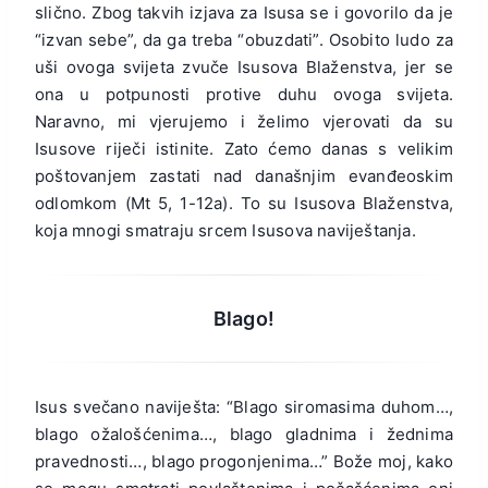
slično. Zbog takvih izjava za Isusa se i govorilo da je
“izvan sebe”, da ga treba “obuzdati”. Osobito ludo za
uši ovoga svijeta zvuče Isusova Blaženstva, jer se
ona u potpunosti protive duhu ovoga svijeta.
Naravno, mi vjerujemo i želimo vjerovati da su
Isusove riječi istinite. Zato ćemo danas s velikim
poštovanjem zastati nad današnjim evanđeoskim
odlomkom (Mt 5, 1-12a). To su Isusova Blaženstva,
koja mnogi smatraju srcem Isusova naviještanja.
Blago!
Isus svečano naviješta: “Blago siromasima duhom…,
blago ožalošćenima…, blago gladnima i žednima
pravednosti…, blago progonjenima…” Bože moj, kako