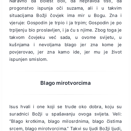
Naravno da bolest boli, da nepravda tišti, da
progonstvo ispunja oči suzama, ali i u takvim
situacijama Božji čovjek ima mir u Bogu. Zna i
vjeruje: Gospodin je trpio i ja trpim; Gospodin je po
trpljenju bio proslavljen, i ja ću s njime. Zbog toga je
takvom čovjeku već sada, u ovome svijetu, u
kušnjama i nevoljama blago jer zna kome je
povjerovao, jer zna kamo ide, jer mu je život
ispunjen smislom.
Blago mirotvorcima
Isus hvali i one koji se trude oko dobra, koju su
suradnici Božji u spašavanju ovoga svijeta. Veli:
“Blago krotkima, blago milosrdnima, blago čistima
srcem, blago mirotvorcima.” Takvi su ljudi Božji ljudi,