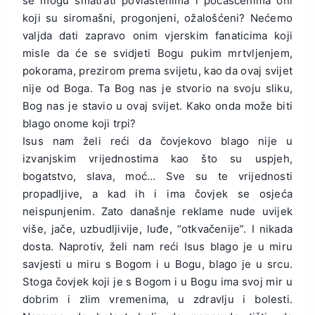
se mogu smatrati povlaštenima i počašćenima oni
koji su siromašni, progonjeni, ožalošćeni? Nećemo
valjda dati zapravo onim vjerskim fanaticima koji
misle da će se svidjeti Bogu pukim mrtvljenjem,
pokorama, prezirom prema svijetu, kao da ovaj svijet
nije od Boga. Ta Bog nas je stvorio na svoju sliku,
Bog nas je stavio u ovaj svijet. Kako onda može biti
blago onome koji trpi?
Isus nam želi reći da čovjekovo blago nije u
izvanjskim vrijednostima kao što su uspjeh,
bogatstvo, slava, moć… Sve su te vrijednosti
propadljive, a kad ih i ima čovjek se osjeća
neispunjenim. Zato današnje reklame nude uvijek
više, jače, uzbudljivije, luđe, “otkvačenije”. I nikada
dosta. Naprotiv, želi nam reći Isus blago je u miru
savjesti u miru s Bogom i u Bogu, blago je u srcu.
Stoga čovjek koji je s Bogom i u Bogu ima svoj mir u
dobrim i zlim vremenima, u zdravlju i bolesti.