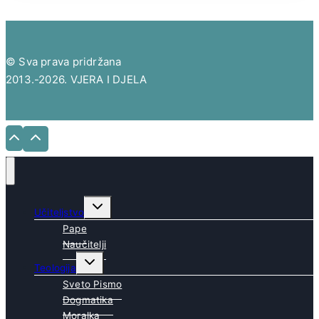
© Sva prava pridržana
2013.-2026. VJERA I DJELA
Toggle
Učiteljstvo
child
menu
Pape
Naučitelji
Toggle
Teologija
child
menu
Sveto Pismo
Dogmatika
Moralka