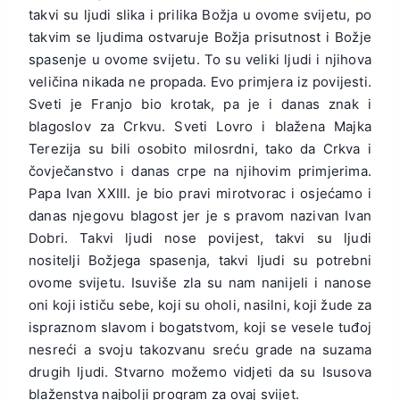
takvi su ljudi slika i prilika Božja u ovome svijetu, po
takvim se ljudima ostvaruje Božja prisutnost i Božje
spasenje u ovome svijetu. To su veliki ljudi i njihova
veličina nikada ne propada. Evo primjera iz povijesti.
Sveti je Franjo bio krotak, pa je i danas znak i
blagoslov za Crkvu. Sveti Lovro i blažena Majka
Terezija su bili osobito milosrdni, tako da Crkva i
čovječanstvo i danas crpe na njihovim primjerima.
Papa Ivan XXIII. je bio pravi mirotvorac i osjećamo i
danas njegovu blagost jer je s pravom nazivan Ivan
Dobri. Takvi ljudi nose povijest, takvi su ljudi
nositelji Božjega spasenja, takvi ljudi su potrebni
ovome svijetu. Isuviše zla su nam nanijeli i nanose
oni koji ističu sebe, koji su oholi, nasilni, koji žude za
ispraznom slavom i bogatstvom, koji se vesele tuđoj
nesreći a svoju takozvanu sreću grade na suzama
drugih ljudi. Stvarno možemo vidjeti da su Isusova
blaženstva najbolji program za ovaj svijet.