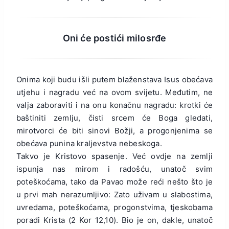
Oni će postići milosrđe
Onima koji budu išli putem blaženstava Isus obećava
utjehu i nagradu već na ovom svijetu. Međutim, ne
valja zaboraviti i na onu konačnu nagradu: krotki će
baštiniti zemlju, čisti srcem će Boga gledati,
mirotvorci će biti sinovi Božji, a progonjenima se
obećava punina kraljevstva nebeskoga.
Takvo je Kristovo spasenje. Već ovdje na zemlji
ispunja nas mirom i radošću, unatoč svim
poteškoćama, tako da Pavao može reći nešto što je
u prvi mah nerazumljivo: Zato uživam u slabostima,
uvredama, poteškoćama, progonstvima, tjeskobama
poradi Krista (2 Kor 12,10). Bio je on, dakle, unatoč