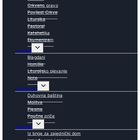
Crkveno pravo
Povijest Crkve
Liturgika
Pastoral
Katehetika
Ekumenizam
Toggle
Liturgija
child
menu
Blagdani
Homilije
Liturgijsko pjevanje
Note
Toggle
Duhovnost
child
menu
Duhovna baština
Molitve
Pjesme
Poučne priče
Toggle
Kolumne
child
menu
Iz brige za zajednički dom