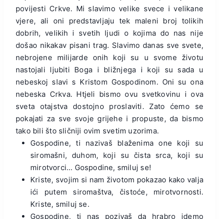
povijesti Crkve. Mi slavimo velike svece i velikane
vjere, ali oni predstavljaju tek maleni broj tolikih
dobrih, velikih i svetih ljudi o kojima do nas nije
došao nikakav pisani trag. Slavimo danas sve svete,
nebrojene milijarde onih koji su u svome životu
nastojali ljubiti Boga i bližnjega i koji su sada u
nebeskoj slavi s Kristom Gospodinom. Oni su ona
nebeska Crkva. Htjeli bismo ovu svetkovinu i ova
sveta otajstva dostojno proslaviti. Zato ćemo se
pokajati za sve svoje grijehe i propuste, da bismo
tako bili što sličniji ovim svetim uzorima.
Gospodine, ti nazivaš blaženima one koji su
siromašni, duhom, koji su čista srca, koji su
mirotvorci… Gospodine, smiluj se!
Kriste, svojim si nam životom pokazao kako valja
ići putem siromaštva, čistoće, mirotvornosti.
Kriste, smiluj se.
Gospodine, ti nas pozivaš da hrabro idemo