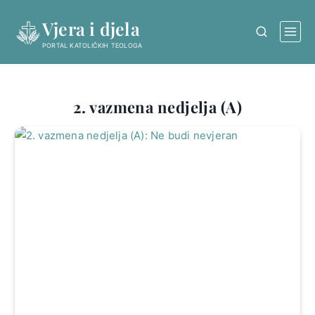
Skip
Vjera i djela
to
content
PORTAL KATOLIČKIH TEOLOGA
2. vazmena nedjelja (A)