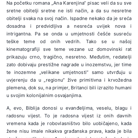
Na početku romana „Ana Karenjina“ pisac veli da su sve
sretne obitelji sretne ne isti način, a da su nesretne
obitelji svaka na svoj način. Ispadne nekako da je sreća
dosadna i predvidljiva a nesreća uvijek nova i
intrigantna. Pa se onda u umjetnosti češće susreću
teške teme od onih vedrih. Tako se u našoj
kinematografiji sve teme vezane uz domovinski rat
prikazuju crno, tragično, nesretno. Međutim, redatelji
zato dobivaju prestižne nagrade u inozemstvu, jer time
te inozemne „velikane umjetnosti“ samo utvrđuju u
uvjerenju da u „regionu“ žive primitivna i krvožedna
plemena, dok su, na primjer, Britanci bili izrazito humani
u svojim kolonijalnim osvajanjima.
A, evo, Biblija donosi u evanđeljima, veselu, blagu i
radosnu vijest. To je radosna vijest iz onih davnih
vremena kada je robovlasništvo bilo uobičajeno, kada
žene nisu imale nikakva građanska prava, kada je bila