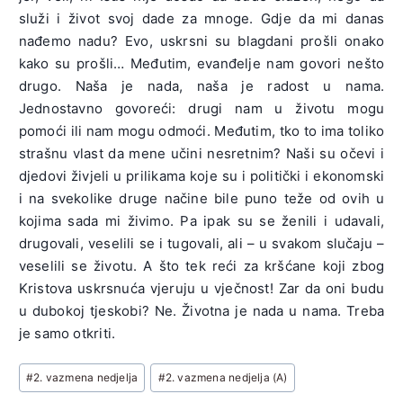
služi i život svoj dade za mnoge. Gdje da mi danas
nađemo nadu? Evo, uskrsni su blagdani prošli onako
kako su prošli… Međutim, evanđelje nam govori nešto
drugo. Naša je nada, naša je radost u nama.
Jednostavno govoreći: drugi nam u životu mogu
pomoći ili nam mogu odmoći. Međutim, tko to ima toliko
strašnu vlast da mene učini nesretnim? Naši su očevi i
djedovi živjeli u prilikama koje su i politički i ekonomski
i na svekolike druge načine bile puno teže od ovih u
kojima sada mi živimo. Pa ipak su se ženili i udavali,
drugovali, veselili se i tugovali, ali – u svakom slučaju –
veselili se životu. A što tek reći za kršćane koji zbog
Kristova uskrsnuća vjeruju u vječnost! Zar da oni budu
u dubokoj tjeskobi? Ne. Životna je nada u nama. Treba
je samo otkriti.
Post
#
2. vazmena nedjelja
#
2. vazmena nedjelja (A)
Tags: