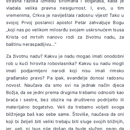
strašna razlika između siromaha i bogataša, kada je
vladala velika pravna nesigurnost. I, evo, u tim
vremenima, Crkva je naviještala radosnu vijest! Tako u
svojoj Prvoj poslanici apostol Petar zahvaljuje Bogu
„koji nas po velikom milosrđu svojem uskrsnućem Isusa
Krista od mrtvih nanovo rodi za životnu nadu, za
baštinu neraspadljivu…“
Za životnu nadu? Kakvu je nadu mogao imati onodobni
rob u kući hirovita robovlasnika? Kakvu su nadu mogli
imati podjarmljeni narodi koji nisu imali rimsko
građansko pravo? Pa ipak, evanđelje donosi radosnu
novost. Naučava da smo svi na jednak način djeca
Božja, da se jedni prema drugima trebamo odnositi kao
braća i sestre, bez obzira na društveno podrijetlo ili
materijalno bogatstvo. Veli da trebamo voljeti svoga
bližnjega baš kao sebe same. Štoviše, naučava da oni
koji bi željeli biti veliki trebaju biti sluge svojih bližnjih,
jer, veli, ni Isus nije došao da bude služen, nego da