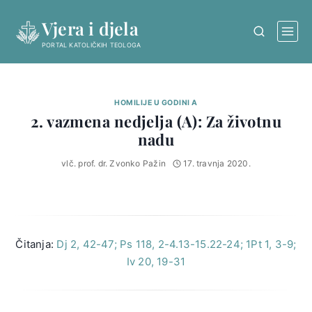
Skip
Vjera i djela
to
content
PORTAL KATOLIČKIH TEOLOGA
HOMILIJE U GODINI A
2. vazmena nedjelja (A): Za životnu
nadu
vlč. prof. dr. Zvonko Pažin
17. travnja 2020.
Čitanja:
Dj 2, 42-47; Ps 118, 2-4.13-15.22-24; 1Pt 1, 3-9;
Iv 20, 19-31