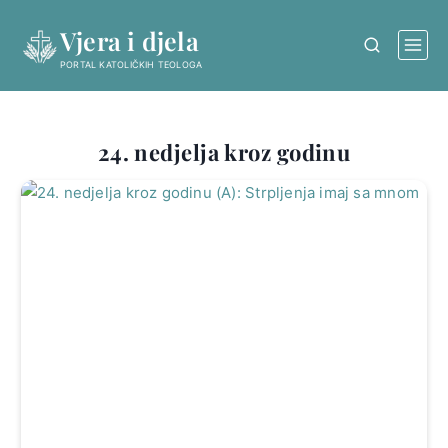
Skip
Vjera i djela
to
content
PORTAL KATOLIČKIH TEOLOGA
24. nedjelja kroz godinu