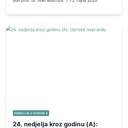
don prof. dr. Ivan Bodrožić
12. rujna 2020.
HOMILIJE U GODINI A
24. nedjelja kroz godinu (A):