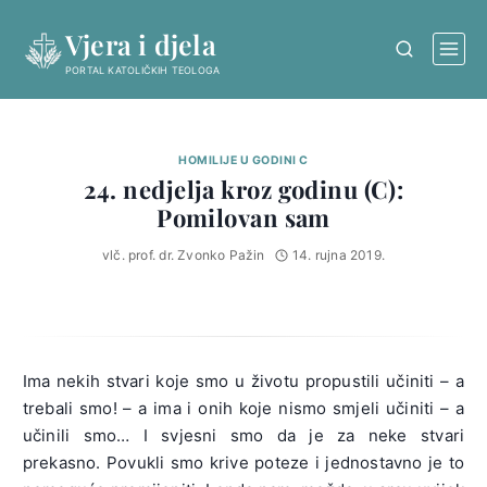
Skip
Vjera i djela
to
content
PORTAL KATOLIČKIH TEOLOGA
HOMILIJE U GODINI C
24. nedjelja kroz godinu (C):
Pomilovan sam
vlč. prof. dr. Zvonko Pažin
14. rujna 2019.
Ima nekih stvari koje smo u životu propustili učiniti – a
trebali smo! – a ima i onih koje nismo smjeli učiniti – a
učinili smo… I svjesni smo da je za neke stvari
prekasno. Povukli smo krive poteze i jednostavno je to