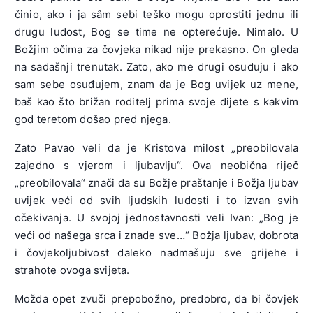
činio, ako i ja sâm sebi teško mogu oprostiti jednu ili
drugu ludost, Bog se time ne opterećuje. Nimalo. U
Božjim očima za čovjeka nikad nije prekasno. On gleda
na sadašnji trenutak. Zato, ako me drugi osuđuju i ako
sam sebe osuđujem, znam da je Bog uvijek uz mene,
baš kao što brižan roditelj prima svoje dijete s kakvim
god teretom došao pred njega.
Zato Pavao veli da je Kristova milost „preobilovala
zajedno s vjerom i ljubavlju“. Ova neobična riječ
„preobilovala“ znači da su Božje praštanje i Božja ljubav
uvijek veći od svih ljudskih ludosti i to izvan svih
očekivanja. U svojoj jednostavnosti veli Ivan: „Bog je
veći od našega srca i znade sve…“ Božja ljubav, dobrota
i čovjekoljubivost daleko nadmašuju sve grijehe i
strahote ovoga svijeta.
Možda opet zvuči prepobožno, predobro, da bi čovjek