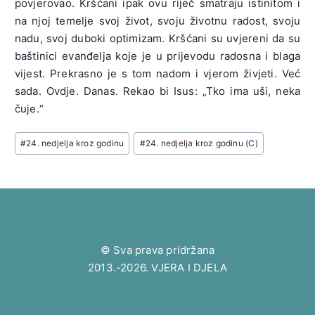
povjerovao. Kršćani ipak ovu riječ smatraju istinitom i
na njoj temelje svoj život, svoju životnu radost, svoju
nadu, svoj duboki optimizam. Kršćani su uvjereni da su
baštinici evanđelja koje je u prijevodu radosna i blaga
vijest. Prekrasno je s tom nadom i vjerom živjeti. Već
sada. Ovdje. Danas. Rekao bi Isus: „Tko ima uši, neka
čuje.“
Post
#
24. nedjelja kroz godinu
#
24. nedjelja kroz godinu (C)
Tags:
© Sva prava pridržana
2013.-2026. VJERA I DJELA