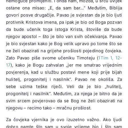
nemoguće promijeniti. I onda nam, možda, u srcu uvijek
ostane ona misao: „E, da sam bar…“ Međutim, Biblija
govori posve drugačije. Pavao je svjestan da je bio ljuti
protivnik Kristova imena, pa ipak je bio od Boga pozvan
da bude učenik toga istoga Krista, štoviše da bude
njegov apostol – što je bilo van svih očekivanja. Pavao
je bio svjestan kako je Bog velik upravo po tome što se
ne želi obazirati na grijehe prošlosti pojedinog čovjeka.
Zato Pavao piše svome učeniku Timoteju (
1Tim 1, 12-
17
), kako je Bogu zahvalan „jer me smatrao vrijednim
povjerenja, kad u službu postavi mene koji prije bijah
hulitelj, progonitelj i nasilnik“. Pavao ne okoliša. Za
sebe uzima teške riječi. Veli da je bio „hulitelj,
progonitelj i nasilnik“. Međutim, za njega je bitno da je
svim srcem povjerovao da se Bog ne želi obazirati na
njegovu – recimo tako – mračnu prošlost.
Za čovjeka vjernika je ovo izuzetno važno. Ako ljudi
dobro pamte što sam u svoje vrijeme bio i što sam