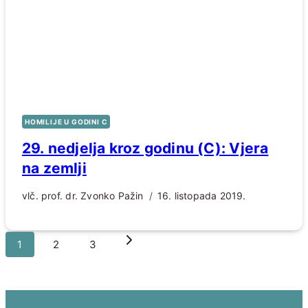
HOMILIJE U GODINI C
29. nedjelja kroz godinu (C): Vjera
na zemlji
vlč. prof. dr. Zvonko Pažin
16. listopada 2019.
Page
Sljedeća
1
2
3
navigation
stranica