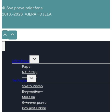
© Sva prava pridržana
2013.-2026. VJERA I DJELA
Toggle
Učiteljstvo
child
menu
Pape
Naučitelji
Toggle
Teologija
child
menu
Sveto Pismo
Dogmatika
Moralka
Crkveno pravo
Povijest Crkve