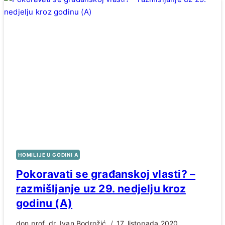
HOMILIJE U GODINI A
Pokoravati se građanskoj vlasti? –
razmišljanje uz 29. nedjelju kroz
godinu (A)
don prof. dr. Ivan Bodrožić
17. listopada 2020.