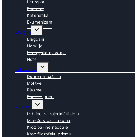
Liturgika
Pastoral
Katehetika
Ekumenizam
Toggle
Liturgija
child
menu
Blagdani
Homilije
Liturgijsko pjevanje
Note
Toggle
Duhovnost
child
menu
Duhovna baština
Molitve
Pjesme
Poučne priče
Toggle
Kolumne
child
menu
Iz brige za zajednički dom
Između srca i razuma
Kroz bakine naočale
Kroz filozofsku prizmu