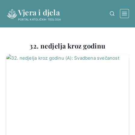
Skip
Vjera i djela
to
content
PORTAL KATOLIČKIH TEOLOGA
32. nedjelja kroz godinu