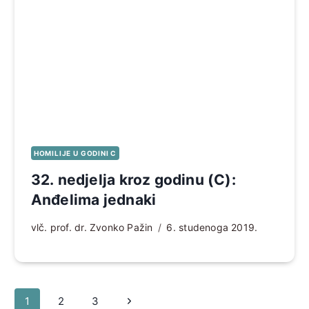
HOMILIJE U GODINI C
32. nedjelja kroz godinu (C):
Anđelima jednaki
vlč. prof. dr. Zvonko Pažin
6. studenoga 2019.
Page
Sljedeća
1
2
3