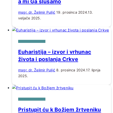
a mi Ga slušamo
msgr. dr. Želimir Puljić
19. prosinca 2024.
13.
veljače 2025.
DUHOVNI POTICAJI
Euharistija – izvor i vrhunac
života i poslanja Crkve
msgr. dr. Želimir Puljić
8. prosinca 2024.
17. lipnja
2025.
DUHOVNI POTICAJI
Pristupit ću k Božjem žrtveniku