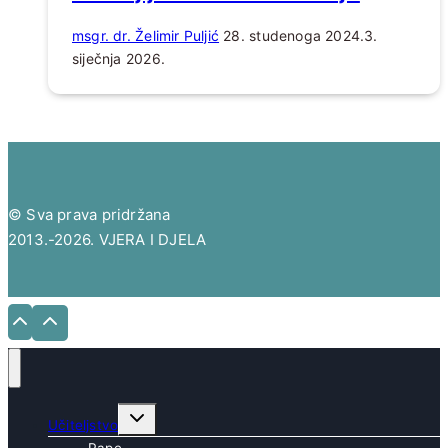
msgr. dr. Želimir Puljić
28. studenoga 2024.
3.
siječnja 2026.
© Sva prava pridržana
2013.-2026. VJERA I DJELA
Toggle
Učiteljstvo
child
menu
Pape