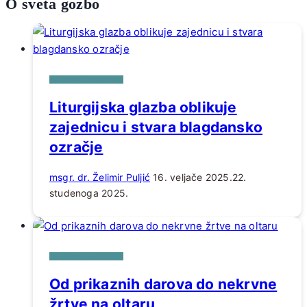
O sveta gozbo
DUHOVNI POTICAJI
Liturgijska glazba oblikuje
zajednicu i stvara blagdansko
ozračje
msgr. dr. Želimir Puljić
16. veljače 2025.
22.
studenoga 2025.
DUHOVNI POTICAJI
Od prikaznih darova do nekrvne
žrtve na oltaru