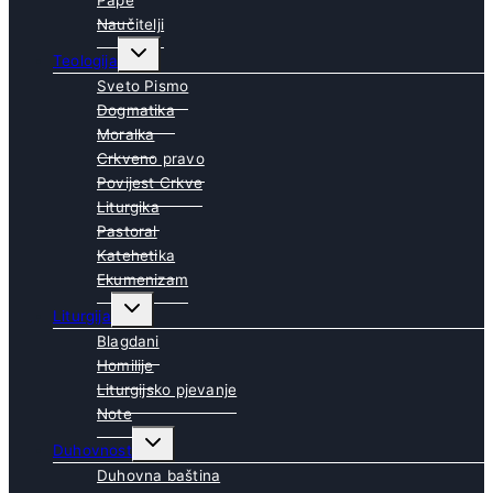
Naučitelji
Toggle
Teologija
child
menu
Sveto Pismo
Dogmatika
Moralka
Crkveno pravo
Povijest Crkve
Liturgika
Pastoral
Katehetika
Ekumenizam
Toggle
Liturgija
child
menu
Blagdani
Homilije
Liturgijsko pjevanje
Note
Toggle
Duhovnost
child
menu
Duhovna baština