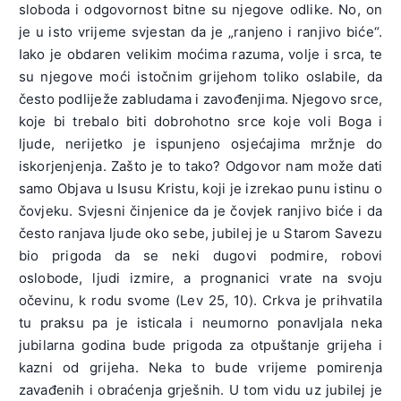
sloboda i odgovornost bitne su njegove odlike. No, on
je u isto vrijeme svjestan da je „ranjeno i ranjivo biće“.
Iako je obdaren velikim moćima razuma, volje i srca, te
su njegove moći istočnim grijehom toliko oslabile, da
često podliježe zabludama i zavođenjima. Njegovo srce,
koje bi trebalo biti dobrohotno srce koje voli Boga i
ljude, nerijetko je ispunjeno osjećajima mržnje do
iskorjenjenja. Zašto je to tako? Odgovor nam može dati
samo Objava u Isusu Kristu, koji je izrekao punu istinu o
čovjeku. Svjesni činjenice da je čovjek ranjivo biće i da
često ranjava ljude oko sebe, jubilej je u Starom Savezu
bio prigoda da se neki dugovi podmire, robovi
oslobode, ljudi izmire, a prognanici vrate na svoju
očevinu, k rodu svome (Lev 25, 10). Crkva je prihvatila
tu praksu pa je isticala i neumorno ponavljala neka
jubilarna godina bude prigoda za otpuštanje grijeha i
kazni od grijeha. Neka to bude vrijeme pomirenja
zavađenih i obraćenja grješnih. U tom vidu uz jubilej je