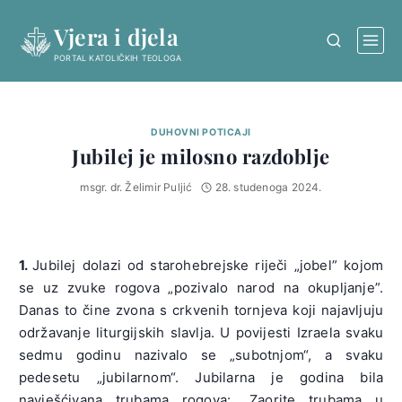
Skip
Vjera i djela
to
content
PORTAL KATOLIČKIH TEOLOGA
DUHOVNI POTICAJI
Jubilej je milosno razdoblje
msgr. dr. Želimir Puljić
28. studenoga 2024.
1.
Jubilej dolazi od starohebrejske riječi „jobel” kojom
se uz zvuke rogova „pozivalo narod na okupljanje”.
Danas to čine zvona s crkvenih tornjeva koji najavljuju
održavanje liturgijskih slavlja. U povijesti Izraela svaku
sedmu godinu nazivalo se „subotnjom“, a svaku
pedesetu „jubilarnom“. Jubilarna je godina bila
navješćivana trubama rogova: „Zaorite trubama u