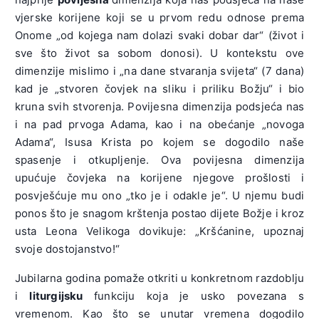
vjerske korijene koji se u prvom redu odnose prema
Onome „od kojega nam dolazi svaki dobar dar“ (život i
sve što život sa sobom donosi). U kontekstu ove
dimenzije mislimo i „na dane stvaranja svijeta“ (7 dana)
kad je „stvoren čovjek na sliku i priliku Božju“ i bio
kruna svih stvorenja. Povijesna dimenzija podsjeća nas
i na pad prvoga Adama, kao i na obećanje „novoga
Adama“, Isusa Krista po kojem se dogodilo naše
spasenje i otkupljenje. Ova povijesna dimenzija
upućuje čovjeka na korijene njegove prošlosti i
posvješćuje mu ono „tko je i odakle je“. U njemu budi
ponos što je snagom krštenja postao dijete Božje i kroz
usta Leona Velikoga dovikuje: „Kršćanine, upoznaj
svoje dostojanstvo!“
Jubilarna godina pomaže otkriti u konkretnom razdoblju
i
liturgijsku
funkciju koja je usko povezana s
vremenom. Kao što se unutar vremena dogodilo