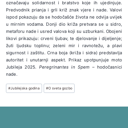
označavaju solidarnost i bratstvo koje ih ujedinjuje.
Predvodnik prianja i grli križ znak vjere i nade. Valovi
ispod pokazuju da se hodočašće života ne odvija uvijek
u mirnim vodama. Donji dio križa pretvara se u sidro,
metaforu nade i usred valova koji su uzburkani. Obojeni
likovi prikazuju: crveni ljubav, te djelovanje i dijeljenje;
žuti ljudsku toplinu; zeleni mir i ravnotežu, a plavi
sigurnost i zaštitu. Crna boja (križa i sidra) predstavlja
autoritet i unutarnji aspekt. Prikaz upotpunjuje moto
Jubileja 2025.
Peregrinantes in Spem
– hodočasnici
nade.
Post
#
Jubilejska godina
#
O sveta gozbo
Tags: