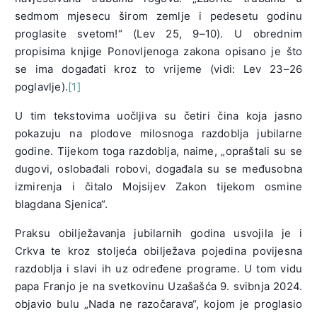
sedmom mjesecu širom zemlje i pedesetu godinu
proglasite svetom!“ (Lev 25, 9–10). U obrednim
propisima knjige Ponovljenoga zakona opisano je što
se ima događati kroz to vrijeme (vidi: Lev 23–26
poglavlje).
[1]
U tim tekstovima uočljiva su četiri čina koja jasno
pokazuju na plodove milosnoga razdoblja jubilarne
godine. Tijekom toga razdoblja, naime, „opraštali su se
dugovi, oslobađali robovi, događala su se međusobna
izmirenja i čitalo Mojsijev Zakon tijekom osmine
blagdana Sjenica“.
Praksu obilježavanja jubilarnih godina usvojila je i
Crkva te kroz stoljeća obilježava pojedina povijesna
razdoblja i slavi ih uz određene programe. U tom vidu
papa Franjo je na svetkovinu Uzašašća 9. svibnja 2024.
objavio bulu „Nada ne razočarava“, kojom je proglasio