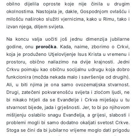
obilno dijelila oproste koje nije činila u drugim
okolnostima. Nastojala je, dakle, Gospodnjom ovlašću i
milošću naširoko služiti vjernicima, kako u Rimu, tako i
izvan njega, diljem svijeta.
Na koncu valja uočiti još jednu dimenzija jubilarne
godine, onu
proročka
. Kada, naime, zborimo o Crkvi,
koja je produženo Utjelovljenje Isus Krista u vremenu i
prostoru, obično nailazimo na dvije krajnosti. Jedni
Crkvu poimaju kao običnu socijalnu udrugu koja dobro
funkcionira (možda nekada malo i savršenije od drugih).
Ali, u biti njima je ona samo ovozemaljska stvarnost.
Drugi, zatečeni pokvarenošću svijeta i zloćom ljudi, ne
bi nikako htjeli da se Evanđelje i Crkva miješaju u tu
stvarnost bijede, jada i grješnosti. Jer, to bi po njihovom
mišljenju oslabilo snagu Evanđelja, a grijesi, slabosti i
problemi mogli bi samo dodatno okaljati svetost Crkve.
Stoga se čini da bi jubilarno vrijeme moglo dati prigodu