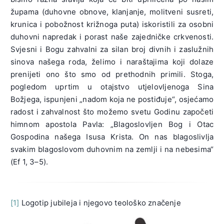
župama (duhovne obnove, klanjanje, molitveni susreti,
krunica i pobožnost križnoga puta) iskoristili za osobni
duhovni napredak i porast naše zajedničke crkvenosti.
Svjesni i Bogu zahvalni za silan broj divnih i zaslužnih
sinova našega roda, želimo i naraštajima koji dolaze
prenijeti ono što smo od prethodnih primili. Stoga,
pogledom uprtim u otajstvo utjelovljenoga Sina
Božjega, ispunjeni „nadom koja ne postiđuje“, osjećamo
radost i zahvalnost što možemo svetu Godinu započeti
himnom apostola Pavla: „Blagoslovljen Bog i Otac
Gospodina našega Isusa Krista. On nas blagoslivlja
svakim blagoslovom duhovnim na zemlji i na nebesima“
(Ef 1, 3–5).
[1]
Logotip jubileja i njegovo teološko značenje