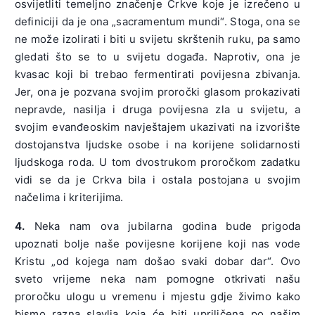
osvijetliti temeljno značenje Crkve koje je izrečeno u
definiciji da je ona „sacramentum mundi“. Stoga, ona se
ne može izolirati i biti u svijetu skrštenih ruku, pa samo
gledati što se to u svijetu događa. Naprotiv, ona je
kvasac koji bi trebao fermentirati povijesna zbivanja.
Jer, ona je pozvana svojim proročki glasom prokazivati
nepravde, nasilja i druga povijesna zla u svijetu, a
svojim evanđeoskim navještajem ukazivati na izvorište
dostojanstva ljudske osobe i na korijene solidarnosti
ljudskoga roda. U tom dvostrukom proročkom zadatku
vidi se da je Crkva bila i ostala postojana u svojim
načelima i kriterijima.
4.
Neka nam ova jubilarna godina bude prigoda
upoznati bolje naše povijesne korijene koji nas vode
Kristu „od kojega nam došao svaki dobar dar“. Ovo
sveto vrijeme neka nam pomogne otkrivati našu
proročku ulogu u vremenu i mjestu gdje živimo kako
bismo razna slavlja koja će biti upriličena po našim