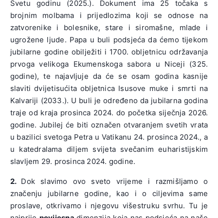
Svetu godinu (2025.). Dokument ima 25 točaka s
brojnim molbama i prijedlozima koji se odnose na
zatvorenike i bolesnike, stare i siromašne, mlade i
ugrožene ljude. Papa u buli podsjeća da ćemo tijekom
jubilarne godine obilježiti i 1700. obljetnicu održavanja
prvoga velikoga Ekumenskoga sabora u Niceji (325.
godine), te najavljuje da će se osam godina kasnije
slaviti dvijetisućita obljetnica Isusove muke i smrti na
Kalvariji (2033.). U buli je određeno da jubilarna godina
traje od kraja prosinca 2024. do početka siječnja 2026.
godine. Jubilej će biti označen otvaranjem svetih vrata
u bazilici svetoga Petra u Vatikanu 24. prosinca 2024., a
u katedralama diljem svijeta svečanim euharistijskim
slavljem 29. prosinca 2024. godine.
2.
Dok slavimo ovo sveto vrijeme i razmišljamo o
značenju jubilarne godine, kao i o ciljevima same
proslave, otkrivamo i njegovu višestruku svrhu. Tu je
najprije
povijesna
dimenzija koja nas podsjeća na naše