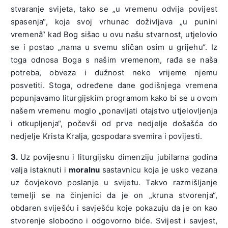
stvaranje svijeta, tako se „u vremenu odvija povijest
spasenja“, koja svoj vrhunac doživljava „u punini
vremenâ“ kad Bog sišao u ovu našu stvarnost, utjelovio
se i postao „nama u svemu sličan osim u grijehu“. Iz
toga odnosa Boga s našim vremenom, rađa se naša
potreba, obveza i dužnost neko vrijeme njemu
posvetiti. Stoga, određene dane godišnjega vremena
popunjavamo liturgijskim programom kako bi se u ovom
našem vremenu moglo „ponavljati otajstvo utjelovljenja
i otkupljenja“, počevši od prve nedjelje došašća do
nedjelje Krista Kralja, gospodara svemira i povijesti.
3.
Uz povijesnu i liturgijsku dimenziju jubilarna godina
valja istaknuti i
moralnu
sastavnicu koja je usko vezana
uz čovjekovo poslanje u svijetu. Takvo razmišljanje
temelji se na činjenici da je on „kruna stvorenja“,
obdaren sviješću i savješću koje pokazuju da je on kao
stvorenje slobodno i odgovorno biće. Svijest i savjest,