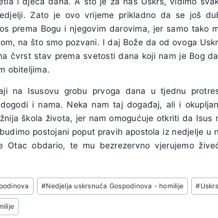
etla i djeca dana. A što je za nas Uskrs, vidimo svak
djelji. Zato je ovo vrijeme prikladno da se još dub
nos prema Bogu i njegovim darovima, jer samo tako 
om, na što smo pozvani. I daj Bože da od ovoga Uskr
jima čvrst stav prema svetosti dana koji nam je Bog d
m obiteljima.
ji na Isusovu grobu prvoga dana u tjednu protres
dogodi i nama. Neka nam taj događaj, ali i okupljan
nija škola života, jer nam omogućuje otkriti da Isus 
budimo postojani poput pravih apostola iz nedjelje u 
e Otac obdario, te mu bezrezervno vjerujemo živeć
spodinova
#
Nedjelja uskrsnuća Gospodinova - homilije
#
Uskr
ilije