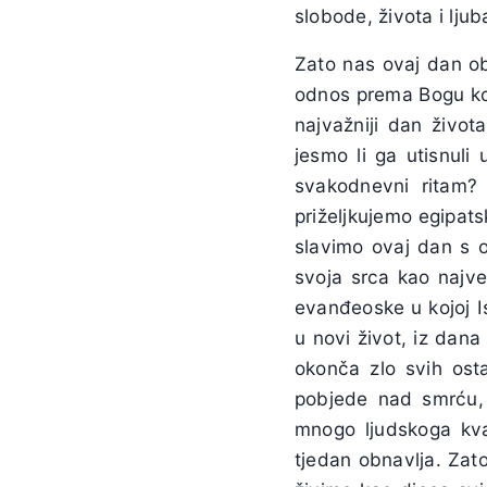
slobode, života i lju
Zato nas ovaj dan o
odnos prema Bogu koj
najvažniji dan život
jesmo li ga utisnuli
svakodnevni ritam? 
priželjkujemo egipat
slavimo ovaj dan s 
svoja srca kao najve
evanđeoske u kojoj I
u novi život, iz dana
okonča zlo svih osta
pobjede nad smrću, 
mnogo ljudskoga kv
tjedan obnavlja. Zat