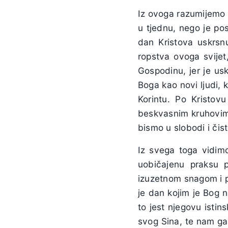
Iz ovoga razumijemo 
u tjednu, nego je po
dan Kristova uskrsn
ropstva ovoga svijet,
Gospodinu, jer je usk
Boga kao novi ljudi, 
Korintu. Po Kristov
beskvasnim kruhovima
bismo u slobodi i čis
Iz svega toga vidimo
uobičajenu praksu 
izuzetnom snagom i p
je dan kojim je Bog n
to jest njegovu isti
svog Sina, te nam ga