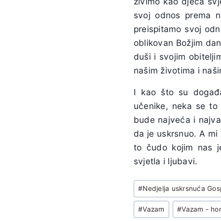
živimo kao djeca svj
svoj odnos prema ne
preispitamo svoj od
oblikovan Božjim dan
duši i svojim obitel
našim životima i naši
I kao što su događa
učenike, neka se to 
bude najveća i najvaž
da je uskrsnuo. A mi 
to čudo kojim nas j
svjetla i ljubavi.
Post
#
Nedjelja uskrsnuća Go
Tags:
#
Vazam
#
Vazam - hom