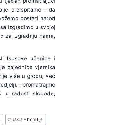
i tjedan promatrajući
lje preispitamo i da
možemo postati narod
sa izgradimo u svojoj
ao za izgradnju nama,
li Isusove učenice i
je zajednice vjernika
nije više u grobu, već
nedjelju i promatrajmo
i u radosti slobode,
s
#
Uskrs - homilije