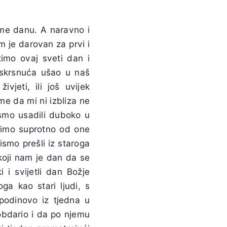
me danu. A naravno i
 je darovan za prvi i
timo ovaj sveti dan i
 uskrsnuća ušao u naš
jeti, ili još uvijek
e da mi ni izbliza ne
smo usadili duboko u
ivimo suprotno od one
nismo prešli iz staroga
 koji nam je dan da se
 i svijetli dan Božje
a kao stari ljudi, s
odinovo iz tjedna u
obdario i da po njemu