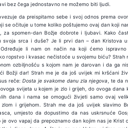
bavi bez čega jednostavno ne možemo biti ljudi.
bvezuje da preispitamo sebe i svoj odnos prema ovo
i se očituje u tome koliko poštujemo ovaj dan koji nam
a, za spomen-dan Božje dobrote i ljubavi. Kako čas
 u svoja srca i duše? Je li prvi dan – dan Kristova
Određuje li nam on način na koji ćemo ispravno živ
sko ropstvo i kvasac nečistoće u svojemu biću? Strah m
onom ozbiljnošću s kojom nam je darovan i da ga ni
ći Božji dar! Strah me je da još uvijek mi kršćani ž
sus reče:
Dosta je svakome danu zla njegova
, te da 
 ovoga svijeta u kojem je zlo i grijeh, do ovoga dana
lih dana i nama se omogući živjeti samo ovaj veliki
zlom i grijehom. Strah me da još uvijek slavimo Bog
asca, umjesto da dopustimo da nas uskrsnuće Gosp
o je ovo vapaj da prepoznamo dan kojim nas je Krist 