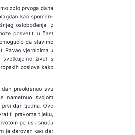
samo zbio prvoga dana
i blagdan kao spomen-
šnjeg oslobođenja iz
 može posvetiti u čast
je omogućio da slavimo
eti Pavao vjernicima u
a svetkujemo život s
 ropskih poslova kako
aj dan preokrenuo svu
 se nametnuo svojom
 prvi dan tjedna. Ovo
ratiti pravome tijeku,
 životom po uskrsnuću
am je darovan kao dar