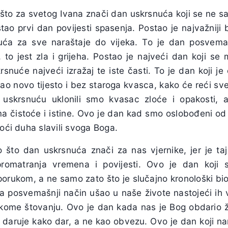
što za svetog Ivana znači dan uskrsnuća koji se ne 
stao prvi dan povijesti spasenja. Postao je najvažnij
uća za sve naraštaje do vijeka. To je dan posvema
 to jest zla i grijeha. Postao je najveći dan koji se
rsnuće najveći izražaj te iste časti. To je dan koji 
kao novo tijesto i bez staroga kvasca, kako će reći sv
u uskrsnuću uklonili smo kvasac zloće i opakosti, 
 čistoće i istine. Ovo je dan kad smo oslobođeni od
toći duha slavili svoga Boga.
 što dan uskrsnuća znači za nas vjernike, jer je t
promatranja vremena i povijesti. Ovo je dan koji
orukom, a ne samo zato što je slučajno kronološki bio
a posvemašnji način ušao u naše živote nastojeći ih v
nskome štovanju. Ovo je dan kada nas je Bog obdario
 daruje kako dar, a ne kao obvezu. Ovo je dan koji n