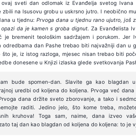
 ovaj sveti dan odlomak iz Evanđelja svetog Ivana k
 zbili na Isusovu grobu u uskrsno jutro. I neobično mu j
 dana u tjednu:
Prvoga dana u tjednu rano ujutro, još 
 opazi da je kamen s groba dignut
. Za Evanđelista Iv
već je bremenit teološkim sadržajem i porukom. Jer 
 odredbama dan Pashe trebao biti najvažniji dan u god
 što je, iz istog razloga, mjesec nisan trebao biti po
edbe donesene u Knjizi izlaska glede svetkovanja Pas
vam bude spomen-dan. Slavite ga kao blagdan u
rajnoj uredbi od koljena do koljena. Prvoga već dana 
 Prvoga dana držite sveto zborovanje, a tako i sed
emojte raditi. Jedino jelo, što kome treba, možete 
snih kruhova! Toga sam, naime, dana izveo vaš
 zato taj dan kao blagdan od koljena do koljena: to je 