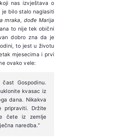
oji nas izvještava o
e bilo stalo naglasiti
za mraka, dođe Marija
ana to nije tek obični
Ivan dobro zna da je
ini, to jest u životu
četak mjesecima i prvi
he ovako vele:
 čast Gospodinu.
uklonite kvasac iz
moga dana. Nikakva
pripraviti. Držite
e čete iz zemlje
vječna naredba.”