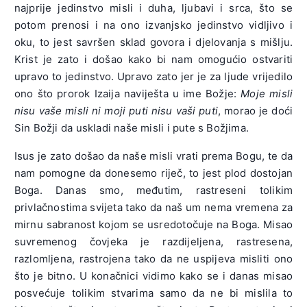
najprije jedinstvo misli i duha, ljubavi i srca, što se
potom prenosi i na ono izvanjsko jedinstvo vidljivo i
oku, to jest savršen sklad govora i djelovanja s mišlju.
Krist je zato i došao kako bi nam omogućio ostvariti
upravo to jedinstvo. Upravo zato jer je za ljude vrijedilo
ono što prorok Izaija naviješta u ime Božje:
Moje misli
nisu vaše misli ni moji puti nisu vaši puti
, morao je doći
Sin Božji da uskladi naše misli i pute s Božjima.
Isus je zato došao da naše misli vrati prema Bogu, te da
nam pomogne da donesemo riječ, to jest plod dostojan
Boga. Danas smo, međutim, rastreseni tolikim
privlačnostima svijeta tako da naš um nema vremena za
mirnu sabranost kojom se usredotočuje na Boga. Misao
suvremenog čovjeka je razdijeljena, rastresena,
razlomljena, rastrojena tako da ne uspijeva misliti ono
što je bitno. U konačnici vidimo kako se i danas misao
posvećuje tolikim stvarima samo da ne bi mislila to