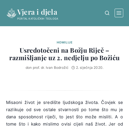
Skip
Vjera i djela
to
content
PORTAL KATOLIČKIH TEOLOGA
HOMILIJE
Usredotočeni na Božju Riječ –
razmišljanje uz 2. nedjelju po Božiću
don prof. dr. Ivan Bodrožić
2. siječnja 2020.
Misaoni život je središte ljudskoga života. Čovjek se
razlikuje od sve ostale stvarnosti po tome što mu je
dana sposobnost riječi, to jest što može misliti. A o
tome što i kako mislimo ovisi cijeli naš život. Jer od