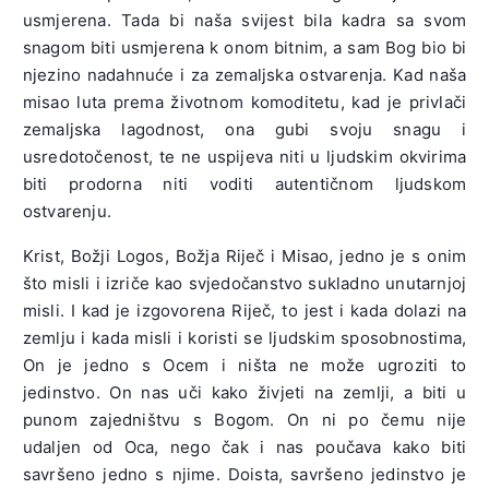
usmjerena. Tada bi naša svijest bila kadra sa svom
snagom biti usmjerena k onom bitnim, a sam Bog bio bi
njezino nadahnuće i za zemaljska ostvarenja. Kad naša
misao luta prema životnom komoditetu, kad je privlači
zemaljska lagodnost, ona gubi svoju snagu i
usredotočenost, te ne uspijeva niti u ljudskim okvirima
biti prodorna niti voditi autentičnom ljudskom
ostvarenju.
Krist, Božji Logos, Božja Riječ i Misao, jedno je s onim
što misli i izriče kao svjedočanstvo sukladno unutarnjoj
misli. I kad je izgovorena Riječ, to jest i kada dolazi na
zemlju i kada misli i koristi se ljudskim sposobnostima,
On je jedno s Ocem i ništa ne može ugroziti to
jedinstvo. On nas uči kako živjeti na zemlji, a biti u
punom zajedništvu s Bogom. On ni po čemu nije
udaljen od Oca, nego čak i nas poučava kako biti
savršeno jedno s njime. Doista, savršeno jedinstvo je