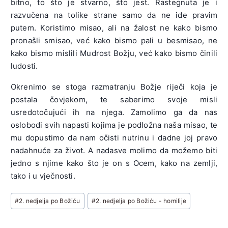
bitno, to što je stvarno, što jest. Rastegnuta je i
razvučena na tolike strane samo da ne ide pravim
putem. Koristimo misao, ali na žalost ne kako bismo
pronašli smisao, već kako bismo pali u besmisao, ne
kako bismo mislili Mudrost Božju, već kako bismo činili
ludosti.
Okrenimo se stoga razmatranju Božje riječi koja je
postala čovjekom, te saberimo svoje misli
usredotočujući ih na njega. Zamolimo ga da nas
oslobodi svih napasti kojima je podložna naša misao, te
mu dopustimo da nam očisti nutrinu i dadne joj pravo
nadahnuće za život. A nadasve molimo da možemo biti
jedno s njime kako što je on s Ocem, kako na zemlji,
tako i u vječnosti.
Post
#
2. nedjelja po Božiću
#
2. nedjelja po Božiću - homilije
Tags: