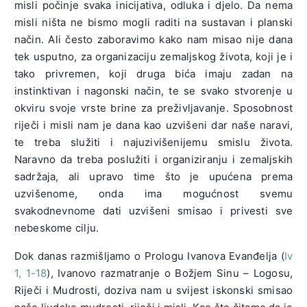
misli počinje svaka inicijativa, odluka i djelo. Da nema
misli ništa ne bismo mogli raditi na sustavan i planski
način. Ali često zaboravimo kako nam misao nije dana
tek usputno, za organizaciju zemaljskog života, koji je i
tako privremen, koji druga bića imaju zadan na
instinktivan i nagonski način, te se svako stvorenje u
okviru svoje vrste brine za preživljavanje. Sposobnost
riječi i misli nam je dana kao uzvišeni dar naše naravi,
te treba služiti i najuzivišenijemu smislu života.
Naravno da treba poslužiti i organiziranju i zemaljskih
sadržaja, ali upravo time što je upućena prema
uzvišenome, onda ima mogućnost svemu
svakodnevnome dati uzvišeni smisao i privesti sve
nebeskome cilju.
Dok danas razmišljamo o Prologu Ivanova Evanđelja (
Iv
1, 1-18
), Ivanovo razmatranje o Božjem Sinu – Logosu,
Riječi i Mudrosti, doziva nam u svijest iskonski smisao