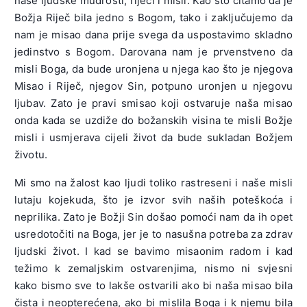
naše ljudske mudrosti, riječi i misli. Kao što čitamo da je
Božja Riječ bila jedno s Bogom, tako i zaključujemo da
nam je misao dana prije svega da uspostavimo skladno
jedinstvo s Bogom. Darovana nam je prvenstveno da
misli Boga, da bude uronjena u njega kao što je njegova
Misao i Riječ, njegov Sin, potpuno uronjen u njegovu
ljubav. Zato je pravi smisao koji ostvaruje naša misao
onda kada se uzdiže do božanskih visina te misli Božje
misli i usmjerava cijeli život da bude sukladan Božjem
životu.
Mi smo na žalost kao ljudi toliko rastreseni i naše misli
lutaju kojekuda, što je izvor svih naših poteškoća i
neprilika. Zato je Božji Sin došao pomoći nam da ih opet
usredotočiti na Boga, jer je to nasušna potreba za zdrav
ljudski život. I kad se bavimo misaonim radom i kad
težimo k zemaljskim ostvarenjima, nismo ni svjesni
kako bismo sve to lakše ostvarili ako bi naša misao bila
čista i neopterećena, ako bi mislila Boga i k njemu bila