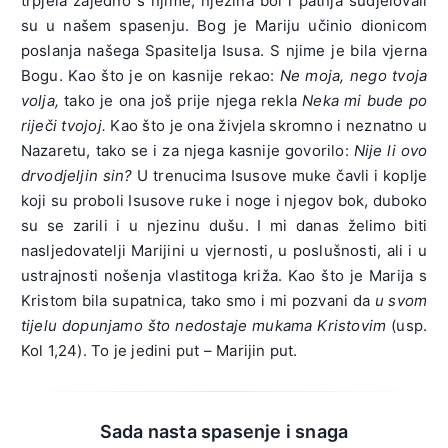
trpjela zajedno s njime; njezina bol i patnja sudjelovali
su u našem spasenju. Bog je Mariju učinio dionicom
poslanja našega Spasitelja Isusa. S njime je bila vjerna
Bogu. Kao što je on kasnije rekao:
Ne moja, nego tvoja
volja,
tako je ona još prije njega rekla
Neka mi bude po
riječi tvojoj.
Kao što je ona živjela skromno i neznatno u
Nazaretu, tako se i za njega kasnije govorilo:
Nije li ovo
drvodjeljin sin?
U trenucima Isusove muke čavli i koplje
koji su proboli Isusove ruke i noge i njegov bok, duboko
su se zarili i u njezinu dušu. I mi danas želimo biti
nasljedovatelji Marijini u vjernosti, u poslušnosti, ali i u
ustrajnosti nošenja vlastitoga križa. Kao što je Marija s
Kristom bila supatnica, tako smo i mi pozvani da
u svom
tijelu dopunjamo što nedostaje mukama Kristovim
(usp.
Kol 1,24). To je jedini put – Marijin put.
Sada nasta spasenje i snaga