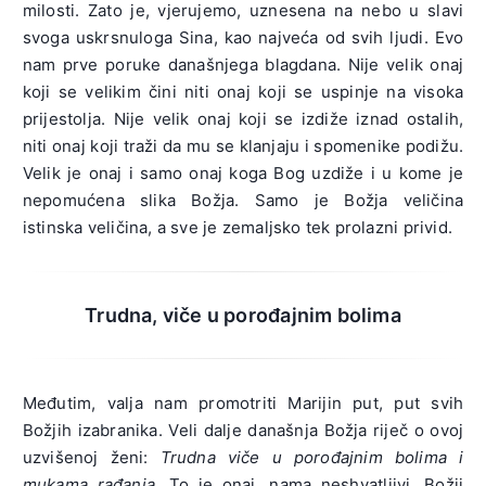
milosti. Zato je, vjerujemo, uznesena na nebo u slavi
svoga uskrsnuloga Sina, kao najveća od svih ljudi. Evo
nam prve poruke današnjega blagdana. Nije velik onaj
koji se velikim čini niti onaj koji se uspinje na visoka
prijestolja. Nije velik onaj koji se izdiže iznad ostalih,
niti onaj koji traži da mu se klanjaju i spomenike podižu.
Velik je onaj i samo onaj koga Bog uzdiže i u kome je
nepomućena slika Božja. Samo je Božja veličina
istinska veličina, a sve je zemaljsko tek prolazni privid.
Trudna, viče u porođajnim bolima
Međutim, valja nam promotriti Marijin put, put svih
Božjih izabranika. Veli dalje današnja Božja riječ o ovoj
uzvišenoj ženi:
Trudna viče u porođajnim bolima i
mukama rađanja.
To je onaj, nama neshvatljivi, Božji