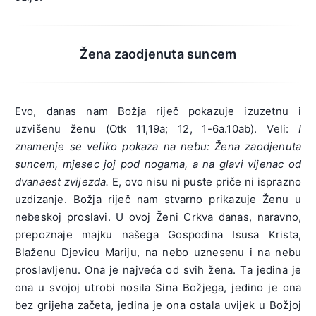
Žena zaodjenuta suncem
Evo, danas nam Božja riječ pokazuje izuzetnu i
uzvišenu ženu (Otk 11,19a; 12, 1-6a.10ab). Veli:
I
znamenje se veliko pokaza na nebu: Žena zaodjenuta
suncem, mjesec joj pod nogama, a na glavi vijenac od
dvanaest zvijezda.
E, ovo nisu ni puste priče ni isprazno
uzdizanje. Božja riječ nam stvarno prikazuje Ženu u
nebeskoj proslavi. U ovoj Ženi Crkva danas, naravno,
prepoznaje majku našega Gospodina Isusa Krista,
Blaženu Djevicu Mariju, na nebo uznesenu i na nebu
proslavljenu. Ona je najveća od svih žena. Ta jedina je
ona u svojoj utrobi nosila Sina Božjega, jedino je ona
bez grijeha začeta, jedina je ona ostala uvijek u Božjoj