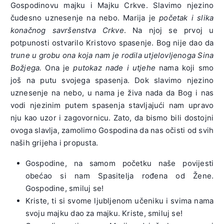
Gospodinovu majku i Majku Crkve. Slavimo njezino
čudesno uznesenje na nebo. Marija je
početak i slika
konačnog savršenstva Crkve
. Na njoj se prvoj u
potpunosti ostvarilo Kristovo spasenje. Bog nije dao da
trune u grobu ona koja nam je rodila utjelovljenoga Sina
Božjega.
Ona je
putokaz nade i utjehe
nama koji smo
još na putu svojega spasenja. Dok slavimo njezino
uznesenje na nebo, u nama je živa nada da Bog i nas
vodi njezinim putem spasenja stavljajući nam upravo
nju kao uzor i zagovornicu. Zato, da bismo bili dostojni
ovoga slavlja, zamolimo Gospodina da nas očisti od svih
naših grijeha i propusta.
Gospodine, na samom početku naše povijesti
obećao si nam Spasitelja rođena od Žene.
Gospodine, smiluj se!
Kriste, ti si svome ljubljenom učeniku i svima nama
svoju majku dao za majku. Kriste, smiluj se!