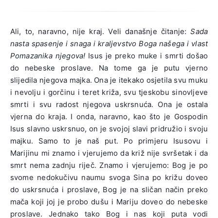
Ali, to, naravno, nije kraj. Veli današnje čitanje:
Sada
nasta spasenje i snaga i kraljevstvo Boga našega i vlast
Pomazanika njegova!
Isus je preko muke i smrti došao
do nebeske proslave. Na tome ga je putu vjerno
slijedila njegova majka. Ona je itekako osjetila svu muku
i nevolju i gorčinu i teret križa, svu tjeskobu sinovljeve
smrti i svu radost njegova uskrsnuća. Ona je ostala
vjerna do kraja. I onda, naravno, kao što je Gospodin
Isus slavno uskrsnuo, on je svojoj slavi pridružio i svoju
majku. Samo to je naš put. Po primjeru Isusovu i
Marijinu mi znamo i vjerujemo da križ nije svršetak i da
smrt nema zadnju riječ. Znamo i vjerujemo: Bog je po
svome nedokučivu naumu svoga Sina po križu doveo
do uskrsnuća i proslave, Bog je na sličan način preko
mača koji joj je probo dušu i Mariju doveo do nebeske
proslave. Jednako tako Bog i nas koji puta vodi