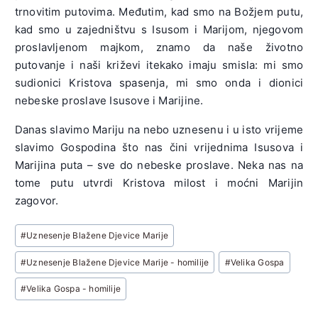
trnovitim putovima. Međutim, kad smo na Božjem putu,
kad smo u zajedništvu s Isusom i Marijom, njegovom
proslavljenom majkom, znamo da naše životno
putovanje i naši križevi itekako imaju smisla: mi smo
sudionici Kristova spasenja, mi smo onda i dionici
nebeske proslave Isusove i Marijine.
Danas slavimo Mariju na nebo uznesenu i u isto vrijeme
slavimo Gospodina što nas čini vrijednima Isusova i
Marijina puta – sve do nebeske proslave. Neka nas na
tome putu utvrdi Kristova milost i moćni Marijin
zagovor.
Post
#
Uznesenje Blažene Djevice Marije
Tags:
#
Uznesenje Blažene Djevice Marije - homilije
#
Velika Gospa
#
Velika Gospa - homilije