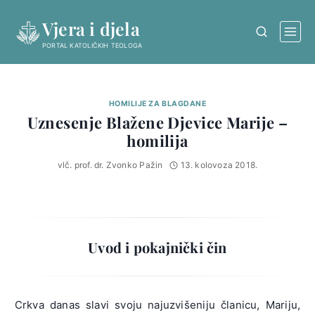
Skip
Vjera i djela
to
content
PORTAL KATOLIČKIH TEOLOGA
HOMILIJE ZA BLAGDANE
Uznesenje Blažene Djevice Marije –
homilija
vlč. prof. dr. Zvonko Pažin
13. kolovoza 2018.
Uvod i pokajnički čin
Crkva danas slavi svoju najuzvišeniju članicu, Mariju,