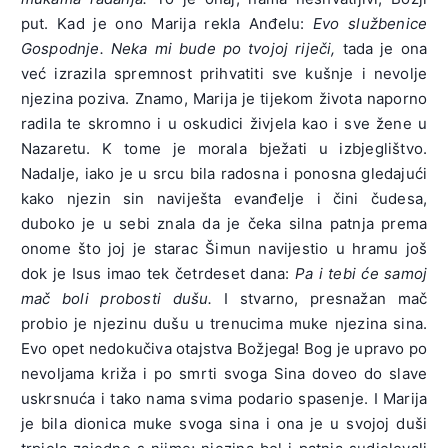
put. Kad je ono Marija rekla Anđelu:
Evo službenice
Gospodnje. Neka mi bude po tvojoj riječi,
tada je ona
već izrazila spremnost prihvatiti sve kušnje i nevolje
njezina poziva. Znamo, Marija je tijekom života naporno
radila te skromno i u oskudici živjela kao i sve žene u
Nazaretu. K tome je morala bježati u izbjeglištvo.
Nadalje, iako je u srcu bila radosna i ponosna gledajući
kako njezin sin naviješta evanđelje i čini čudesa,
duboko je u sebi znala da je čeka silna patnja prema
onome što joj je starac Šimun navijestio u hramu još
dok je Isus imao tek četrdeset dana:
Pa i tebi će samoj
mač boli probosti dušu.
I stvarno, presnažan mač
probio je njezinu dušu u trenucima muke njezina sina.
Evo opet nedokučiva otajstva Božjega! Bog je upravo po
nevoljama križa i po smrti svoga Sina doveo do slave
uskrsnuća i tako nama svima podario spasenje. I Marija
je bila dionica muke svoga sina i ona je u svojoj duši