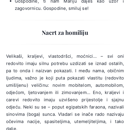
Gospodine, ti nam Mariju daješ kao uzor i
zagovornicu. Gospodine, smiluj se!
Nacrt za homiliju
Velikaši, kraljevi, vlastodršci, moćnici… – svi oni
redovito imaju silnu potrebu uzdizati se iznad ostalih,
pa to onda i naizvan pokazati. I među nama, običnim
ljudima, važno je koji puta pokazati vlastitu (redovito
umišljenu) veličinu: novim mobitelom, automobilom,
odjećom, ljetovanjem ili zimovanjem… Eno, kraljevi i
carevi redovito imaju uzvišeno prijestolje i sjajnu
odjeću. Neki su se – poput egipatskih faraona, nazivali
sinovima (boga) sunca. Vladari se inače rado nazivaju
očevima nacije, spasiteljima, utemeljiteljima, i tako
dalje.