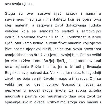
svu svoju djecu.
Stoga su ove Isusove riječi izazov i nama u
suvremenom svijetu i mentalitetu koji se opire ovoj
ideji malenih, a zagovara život dokazivanja ljudske
veličine koja se samostalno snalazi i samovoljno
odlučuje o svome životu. Slušajući u poniznosti Isusove
riječi otkrivamo koliko je velik život malenih koji vjerno
žive prema njegovoj riječi, jer će svu svoju pozornost
usmjeriti na ono što život jest u svojoj biti. Oni su veliki
jer vjerno žive prema Božjoj riječi, jer u jednostavnosti
srca osjećaju Božju blizinu, jer u čistoći prihvaćaju
Boga kao svoj najveći dar. Veliki su jer ne traže lagodniji
život i ne boje se niti životnih napora i izazova. Oni su
veliki jer su uzeli upravo Gospodina Isusa za
neprevarljivi model svoga života, za svoga učitelja
mudrosti i pastira koji neustrašivo daje svoj život za
spasenje svojih ovaca. Prihvatimo stoga kao maleni i