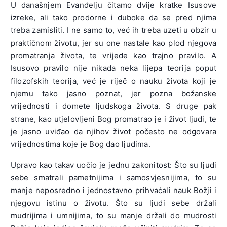
U današnjem Evanđelju čitamo dvije kratke Isusove
izreke, ali tako prodorne i duboke da se pred njima
treba zamisliti. I ne samo to, već ih treba uzeti u obzir u
praktičnom životu, jer su one nastale kao plod njegova
promatranja života, te vrijede kao trajno pravilo. A
Isusovo pravilo nije nikada neka lijepa teorija poput
filozofskih teorija, već je riječ o nauku života koji je
njemu tako jasno poznat, jer pozna božanske
vrijednosti i domete ljudskoga života. S druge pak
strane, kao utjelovljeni Bog promatrao je i život ljudi, te
je jasno uviđao da njihov život počesto ne odgovara
vrijednostima koje je Bog dao ljudima.
Upravo kao takav uočio je jednu zakonitost: Što su ljudi
sebe smatrali pametnijima i samosvjesnijima,
to su
manje neposredno i jednostavno prihvaćali nauk Božji i
njegovu istinu o životu. Što su ljudi sebe držali
mudrijima i umnijima, to su manje držali do mudrosti