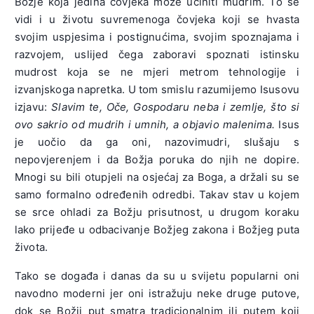
Božje koja jedina čovjeka može učiniti mudrim. To se
vidi i u životu suvremenoga čovjeka koji se hvasta
svojim uspjesima i postignućima, svojim spoznajama i
razvojem, uslijed čega zaboravi spoznati istinsku
mudrost koja se ne mjeri metrom tehnologije i
izvanjskoga napretka. U tom smislu razumijemo Isusovu
izjavu:
Slavim te, Oče, Gospodaru neba i zemlje, što si
ovo sakrio od mudrih i umnih, a objavio malenima.
Isus
je uočio da ga oni, nazovimudri, slušaju s
nepovjerenjem i da Božja poruka do njih ne dopire.
Mnogi su bili otupjeli na osjećaj za Boga, a držali su se
samo formalno određenih odredbi. Takav stav u kojem
se srce ohladi za Božju prisutnost, u drugom koraku
lako prijeđe u odbacivanje Božjeg zakona i Božjeg puta
života.
Tako se događa i danas da su u svijetu popularni oni
navodno moderni jer oni istražuju neke druge putove,
dok se Božji put smatra tradicionalnim ili putem koji