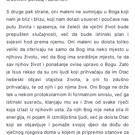
S druge pak strane, oni maleni ne sumnjaju u Boga koji
nam je bliz i blizu, koji nam dolazi ususret i poučava nas
putu života i spasenja, ne želeći da vječni život bude
prepušten slučajnosti, već da bude istinski plan i
svjesni hod prema njemu. Oni maleni su doista toliko
veliki da otkrivaju ne samo da Bog ima neko mjesto u
njihovu životu, već da Bog ima središnje mjesto, te da
sav njihov život i ponašanje ovise upravo o Bogu. Zato
je Isus rekao da su oni ljudi koji prihvaćaju da im Otac
nebeski objavi otajstva života, a oni to zdušno
prihvaćaju, te od njih i po njima žive. Oni Boga ne drže
tek u nekom protokolarnom ili formalnom smislu, već ga
istinski susreću, klanjaju mu se i žive od svake riječi
koja izlazi iz njihovih usta. Za njih Bog nije neka sila ili
energija, ni pojam ili izmišljotina ljudi, već je doista Otac
koji se objavljuje i pomaže svojoj djeci da dođu do
vječnog njegova doma u kojem je pripremio stanove za