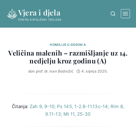
Skip
Vjera i djela
to
content
PORTAL KATOLIČKIH TEOLOGA
HOMILIJE U GODINI A
Veličina malenih – razmišljanje uz 14.
nedjelju kroz godinu (A)
don prof. dr. Ivan Bodrožić
4. srpnja 2020.
Čitanja:
Zah 9, 9-10; Ps 145, 1-2.8-11.13c-14; Rim 8,
9.11-13; Mt 11, 25-30