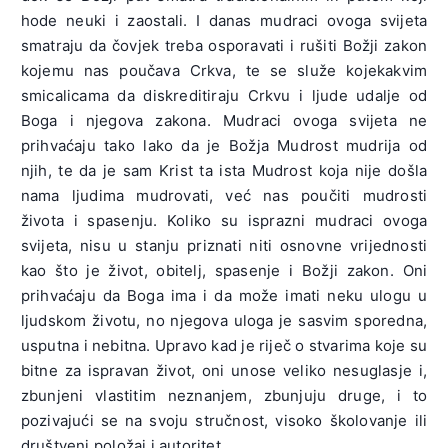
hode neuki i zaostali. I danas mudraci ovoga svijeta
smatraju da čovjek treba osporavati i rušiti Božji zakon
kojemu nas poučava Crkva, te se služe kojekakvim
smicalicama da diskreditiraju Crkvu i ljude udalje od
Boga i njegova zakona. Mudraci ovoga svijeta ne
prihvaćaju tako lako da je Božja Mudrost mudrija od
njih, te da je sam Krist ta ista Mudrost koja nije došla
nama ljudima mudrovati, već nas poučiti mudrosti
života i spasenju. Koliko su isprazni mudraci ovoga
svijeta, nisu u stanju priznati niti osnovne vrijednosti
kao što je život, obitelj, spasenje i Božji zakon. Oni
prihvaćaju da Boga ima i da može imati neku ulogu u
ljudskom životu, no njegova uloga je sasvim sporedna,
usputna i nebitna. Upravo kad je riječ o stvarima koje su
bitne za ispravan život, oni unose veliko nesuglasje i,
zbunjeni vlastitim neznanjem, zbunjuju druge, i to
pozivajući se na svoju stručnost, visoko školovanje ili
društveni položaj i autoritet.