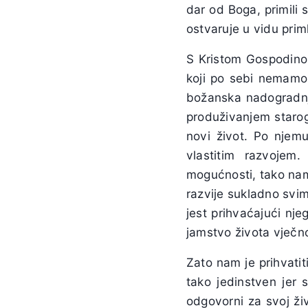
dar od Boga, primili
ostvaruje u vidu prim
S Kristom Gospodinom
koji po sebi nemamo
božanska nadogradnj
produživanjem starog
novi život. Po njemu
vlastitim razvojem.
mogućnosti, tako nam
razvije sukladno svi
jest prihvaćajući nje
jamstvo života vječn
Zato nam je prihvatit
tako jedinstven jer 
odgovorni za svoj ži