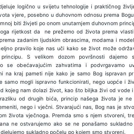
jeluje logično u svijetu tehnologije i praktičnog živl
života vjere, posebno u duhovnom odnosu prema Bogu
timnoj biti živjeti po onom unutarnjem duhovnom princi
 stoga rijetkost da ne prežemo od života prema vlasti
 prema zadanim ljudskim obrascima, modama i model
ljno pravilo koje nas uči kako se život može održa
m principu. S velikom dozom površnosti dajemo 
emo se obećavajućim zahvatima i podvrgavamo uv
ni na kraj pameti nije kako je samo Bog ispravan pri
 samo mogli ispravno funkcionirati, nego uopće i živj
 kojeg nam dolazi život, kao što biljka živi od vode i
 razliku od drugih bića, princip našega života je ne
meniti, nego i vječni. Stvarajući nas, Bog nas je stvo
vom života vječnoga. Premda smo s njem stvoreni, tr
ana ne ostvarujemo ako se ne ponašamo sukladno n
e djelujemo sukladno počelu po kojem smo stvoreni.