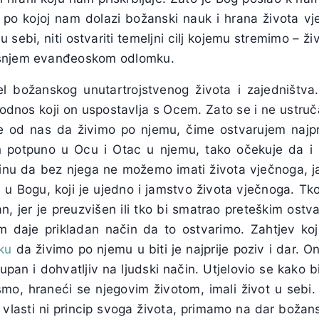
eč po kojoj nam dolazi božanski nauk i hrana života v
 sebi, niti ostvariti temeljni cilj kojemu stremimo – ži
ašnjem evanđeoskom odlomku.
l božanskog unutartrojstvenog života i zajedništva
odnos koji on uspostavlja s Ocem. Zato se i ne ustruča
 od nas da živimo po njemu, čime ostvarujem najpri
n potpuno u Ocu i Otac u njemu, tako očekuje da i
inu da bez njega ne možemo imati života vječnoga, j
 u Bogu, koji je ujedno i jamstvo života vječnoga. Tk
n, jer je preuzvišen ili tko bi smatrao preteškim ostva
m daje prikladan način da to ostvarimo. Zahtjev koj
mku
da živimo po njemu u biti je najprije poziv i dar. O
pan i dohvatljiv na ljudski način. Utjelovio se kako b
mo, hraneći se njegovim životom, imali život u sebi. 
vlasti ni princip svoga života, primamo na dar božansk