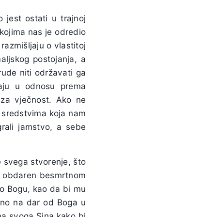
jest ostati u trajnoj
kojima nas je odredio
razmišljaju o vlastitoj
aljskog postojanja, a
rude niti održavati ga
naju u odnosu prema
za vječnost. Ako ne
mo sredstvima koja nam
rali jamstvo, a sebe
je svega stvorenje, što
 je obdaren besmrtnom
o Bogu, kao da bi mu
ano na dar od Boga u
ama svoga Sina kako bi