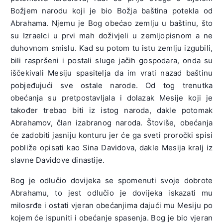
Božjem narodu koji je bio Božja baština potekla od
Abrahama. Njemu je Bog obećao zemlju u baštinu, što
su Izraelci u prvi mah doživjeli u zemljopisnom a ne
duhovnom smislu. Kad su potom tu istu zemlju izgubili,
bili raspršeni i postali sluge jačih gospodara, onda su
iščekivali Mesiju spasitelja da im vrati nazad baštinu
pobjeđujući sve ostale narode. Od tog trenutka
obećanja su pretpostavljala i dolazak Mesije koji je
također trebao biti iz istog naroda, dakle potomak
Abrahamov, član izabranog naroda. Štoviše, obećanja
će zadobiti jasniju konturu jer će ga sveti proročki spisi
pobliže opisati kao Sina Davidova, dakle Mesija kralj iz
slavne Davidove dinastije.
Bog je odlučio dovijeka se spomenuti svoje dobrote
Abrahamu, to jest odlučio je dovijeka iskazati mu
milosrđe i ostati vjeran obećanjima dajući mu Mesiju po
kojem će ispuniti i obećanje spasenja. Bog je bio vjeran