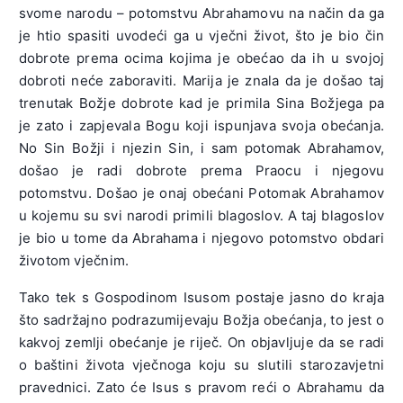
svome narodu – potomstvu Abrahamovu na način da ga
je htio spasiti uvodeći ga u vječni život, što je bio čin
dobrote prema ocima kojima je obećao da ih u svojoj
dobroti neće zaboraviti. Marija je znala da je došao taj
trenutak Božje dobrote kad je primila Sina Božjega pa
je zato i zapjevala Bogu koji ispunjava svoja obećanja.
No Sin Božji i njezin Sin, i sam potomak Abrahamov,
došao je radi dobrote prema Praocu i njegovu
potomstvu. Došao je onaj obećani Potomak Abrahamov
u kojemu su svi narodi primili blagoslov. A taj blagoslov
je bio u tome da Abrahama i njegovo potomstvo obdari
životom vječnim.
Tako tek s Gospodinom Isusom postaje jasno do kraja
što sadržajno podrazumijevaju Božja obećanja, to jest o
kakvoj zemlji obećanje je riječ. On objavljuje da se radi
o baštini života vječnoga koju su slutili starozavjetni
pravednici. Zato će Isus s pravom reći o Abrahamu da