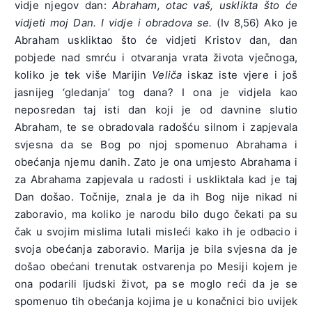
vidje njegov dan:
Abraham, otac vaš, usklikta što će
vidjeti moj Dan. I vidje i obradova se.
(Iv 8,56) Ako je
Abraham uskliktao što će vidjeti Kristov dan, dan
pobjede nad smrću i otvaranja vrata života vječnoga,
koliko je tek više Marijin
Veliča
iskaz iste vjere i još
jasnijeg ‘gledanja’ tog dana? I ona je vidjela kao
neposredan taj isti dan koji je od davnine slutio
Abraham, te se obradovala radošću silnom i zapjevala
svjesna da se Bog po njoj spomenuo Abrahama i
obećanja njemu danih. Zato je ona umjesto Abrahama i
za Abrahama zapjevala u radosti i uskliktala kad je taj
Dan došao. Točnije, znala je da ih Bog nije nikad ni
zaboravio, ma koliko je narodu bilo dugo čekati pa su
čak u svojim mislima lutali misleći kako ih je odbacio i
svoja obećanja zaboravio. Marija je bila svjesna da je
došao obećani trenutak ostvarenja po Mesiji kojem je
ona podarili ljudski život, pa se moglo reći da je se
spomenuo tih obećanja kojima je u konačnici bio uvijek