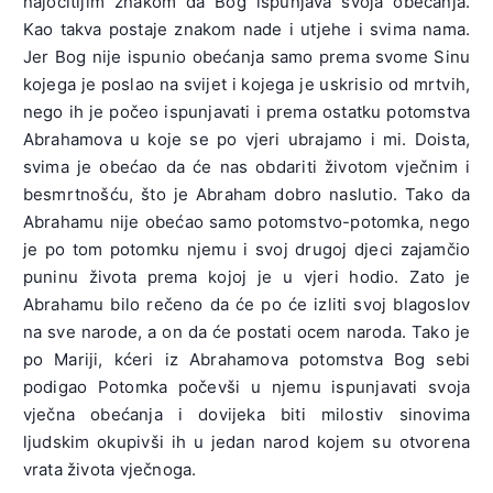
najočitijim znakom da Bog ispunjava svoja obećanja.
Kao takva postaje znakom nade i utjehe i svima nama.
Jer Bog nije ispunio obećanja samo prema svome Sinu
kojega je poslao na svijet i kojega je uskrisio od mrtvih,
nego ih je počeo ispunjavati i prema ostatku potomstva
Abrahamova u koje se po vjeri ubrajamo i mi. Doista,
svima je obećao da će nas obdariti životom vječnim i
besmrtnošću, što je Abraham dobro naslutio. Tako da
Abrahamu nije obećao samo potomstvo-potomka, nego
je po tom potomku njemu i svoj drugoj djeci zajamčio
puninu života prema kojoj je u vjeri hodio. Zato je
Abrahamu bilo rečeno da će po će izliti svoj blagoslov
na sve narode, a on da će postati ocem naroda. Tako je
po Mariji, kćeri iz Abrahamova potomstva Bog sebi
podigao Potomka počevši u njemu ispunjavati svoja
vječna obećanja i dovijeka biti milostiv sinovima
ljudskim okupivši ih u jedan narod kojem su otvorena
vrata života vječnoga.