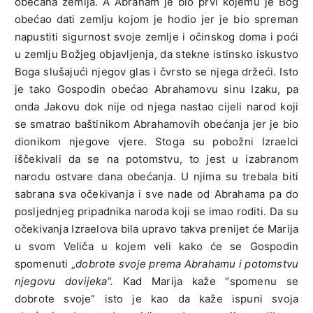
obećana zemlja. A Abraham je bio prvi kojemu je Bog
obećao dati zemlju kojom je hodio jer je bio spreman
napustiti sigurnost svoje zemlje i očinskog doma i poći
u zemlju Božjeg objavljenja, da stekne istinsko iskustvo
Boga slušajući njegov glas i čvrsto se njega držeći. Isto
je tako Gospodin obećao Abrahamovu sinu Izaku, pa
onda Jakovu dok nije od njega nastao cijeli narod koji
se smatrao baštinikom Abrahamovih obećanja jer je bio
dionikom njegove vjere. Stoga su pobožni Izraelci
iščekivali da se na potomstvu, to jest u izabranom
narodu ostvare dana obećanja. U njima su trebala biti
sabrana sva očekivanja i sve nade od Abrahama pa do
posljednjeg pripadnika naroda koji se imao roditi. Da su
očekivanja Izraelova bila upravo takva prenijet će Marija
u svom Veliča u kojem veli kako će se Gospodin
spomenuti „
dobrote svoje prema Abrahamu i potomstvu
njegovu dovijeka“.
Kad Marija kaže “spomenu se
dobrote svoje” isto je kao da kaže ispuni svoja