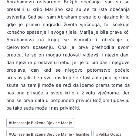
Abrahamovu ostvarenje Božjih obećanja, sad su se
preselili u krilo Marijino kad su se ta ista obećanja
ostvarila. Sad se i sam Abraham preselio u njezino krilo
gdje je primio nagradu života vječnoga, te iščekuje
konačno spasenje i svoga tijela. Marija je bila prava kći
Abrahamova na kojoj se ispunilo i obećanje o
cjelovitom spasenju. Ona je prva prethodila svom
praocu, te se on mogao radovati vidjevši i njezin dan,
dan njezine proslave u nebu, jer je to bio dan i njegove
proslave, dan kad se njegovo potomstvo počelo
proslavljati. I za sve nas koji se stavljamo pod njezine
skute na zemlji može se reći da idemo prema tome da
nas ona privuče u svoje krilo u životu vječnome. Jer
ona se prva dala u potpunosti privući Božjom ljubavlju
pa tako sada može i nas privlačiti.
Post
#
Uznesenje Blažene Djevice Marije
Tags:
#
Uznesenje Blažene Djevice Marije - homilije
#
Velika Gospa