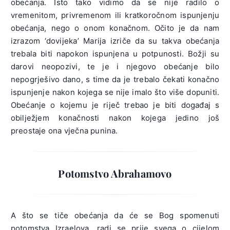
obećanja. Isto tako vidimo da se nije radilo o
vremenitom, privremenom ili kratkoročnom ispunjenju
obećanja, nego o onom konačnom. Očito je da nam
izrazom ‘dovijeka’ Marija izriče da su takva obećanja
trebala biti napokon ispunjena u potpunosti. Božji su
darovi neopozivi, te je i njegovo obećanje bilo
nepogrješivo dano, s time da je trebalo čekati konačno
ispunjenje nakon kojega se nije imalo što više dopuniti.
Obećanje o kojemu je riječ trebao je biti događaj s
obilježjem konačnosti nakon kojega jedino još
preostaje ona vječna punina.
Potomstvo Abrahamovo
A što se tiče obećanja da će se Bog spomenuti
potomstva Izraelova, radi se prije svega o cijelom