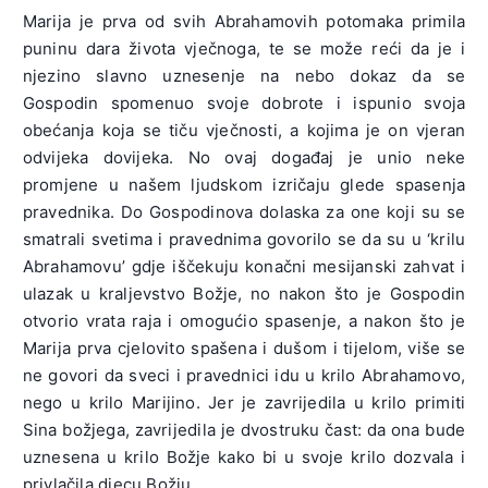
Marija je prva od svih Abrahamovih potomaka primila
puninu dara života vječnoga, te se može reći da je i
njezino slavno uznesenje na nebo dokaz da se
Gospodin spomenuo svoje dobrote i ispunio svoja
obećanja koja se tiču vječnosti, a kojima je on vjeran
odvijeka dovijeka. No ovaj događaj je unio neke
promjene u našem ljudskom izričaju glede spasenja
pravednika. Do Gospodinova dolaska za one koji su se
smatrali svetima i pravednima govorilo se da su u ‘krilu
Abrahamovu’ gdje iščekuju konačni mesijanski zahvat i
ulazak u kraljevstvo Božje, no nakon što je Gospodin
otvorio vrata raja i omogućio spasenje, a nakon što je
Marija prva cjelovito spašena i dušom i tijelom, više se
ne govori da sveci i pravednici idu u krilo Abrahamovo,
nego u krilo Marijino. Jer je zavrijedila u krilo primiti
Sina božjega, zavrijedila je dvostruku čast: da ona bude
uznesena u krilo Božje kako bi u svoje krilo dozvala i
privlačila djecu Božju.