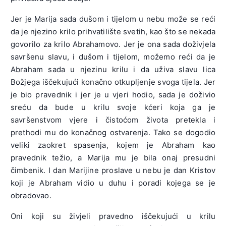
Jer je Marija sada dušom i tijelom u nebu može se reći
da je njezino krilo prihvatilište svetih, kao što se nekada
govorilo za krilo Abrahamovo. Jer je ona sada doživjela
savršenu slavu, i dušom i tijelom, možemo reći da je
Abraham sada u njezinu krilu i da uživa slavu lica
Božjega iščekujući konačno otkupljenje svoga tijela. Jer
je bio pravednik i jer je u vjeri hodio, sada je doživio
sreću da bude u krilu svoje kćeri koja ga je
savršenstvom vjere i čistoćom života pretekla i
prethodi mu do konačnog ostvarenja. Tako se dogodio
veliki zaokret spasenja, kojem je Abraham kao
pravednik težio, a Marija mu je bila onaj presudni
čimbenik. I dan Marijine proslave u nebu je dan Kristov
koji je Abraham vidio u duhu i poradi kojega se je
obradovao.
Oni koji su živjeli pravedno iščekujući u krilu