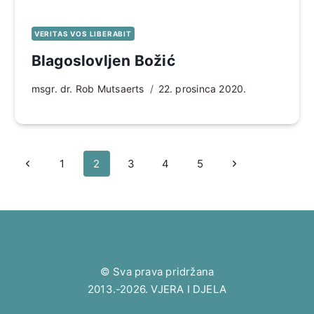
VERITAS VOS LIBERABIT
Blagoslovljen Božić
msgr. dr. Rob Mutsaerts
22. prosinca 2020.
Page
Prethodna
Sljedeća
1
2
3
4
5
navigation
stranica
stranica
© Sva prava pridržana
2013.-2026. VJERA I DJELA