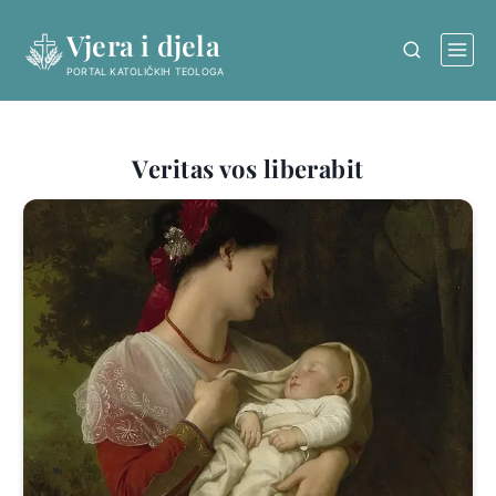
Skip
Vjera i djela
to
content
PORTAL KATOLIČKIH TEOLOGA
Veritas vos liberabit