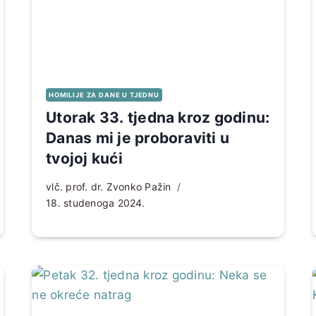
HOMILIJE ZA DANE U TJEDNU
Utorak 33. tjedna kroz godinu:
Danas mi je proboraviti u
tvojoj kući
vlč. prof. dr. Zvonko Pažin
18. studenoga 2024.