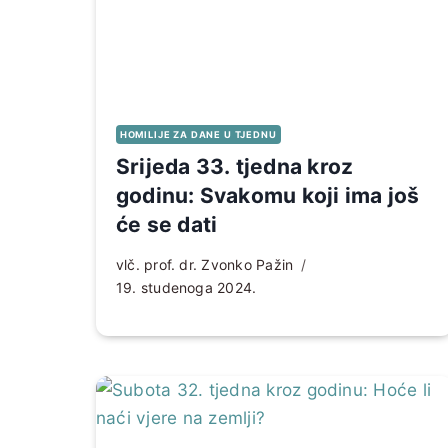
HOMILIJE ZA DANE U TJEDNU
Srijeda 33. tjedna kroz
godinu: Svakomu koji ima još
će se dati
vlč. prof. dr. Zvonko Pažin
19. studenoga 2024.