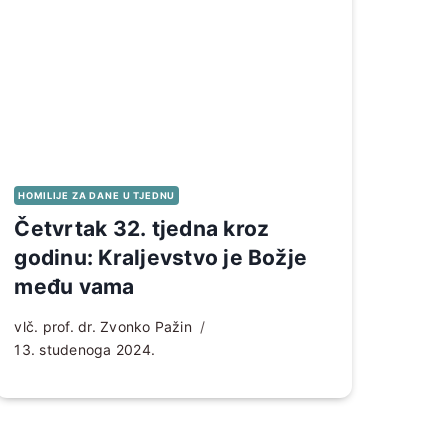
HOMILIJE ZA DANE U TJEDNU
Četvrtak 32. tjedna kroz
godinu: Kraljevstvo je Božje
među vama
vlč. prof. dr. Zvonko Pažin
13. studenoga 2024.