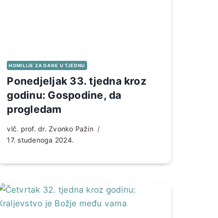
HOMILIJE ZA DANE U TJEDNU
Ponedjeljak 33. tjedna kroz
godinu: Gospodine, da
progledam
vlč. prof. dr. Zvonko Pažin
17. studenoga 2024.