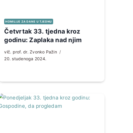
HOMILIJE ZA DANE U TJEDNU
Četvrtak 33. tjedna kroz
godinu: Zaplaka nad njim
vlč. prof. dr. Zvonko Pažin
20. studenoga 2024.