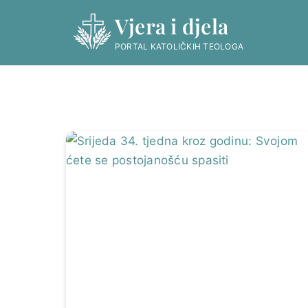
Skip
Vjera i djela
to
content
PORTAL KATOLIČKIH TEOLOGA