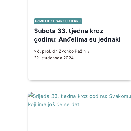
HOMILIJE ZA DANE U TJEDNU
Subota 33. tjedna kroz
godinu: Anđelima su jednaki
vlč. prof. dr. Zvonko Pažin
22. studenoga 2024.