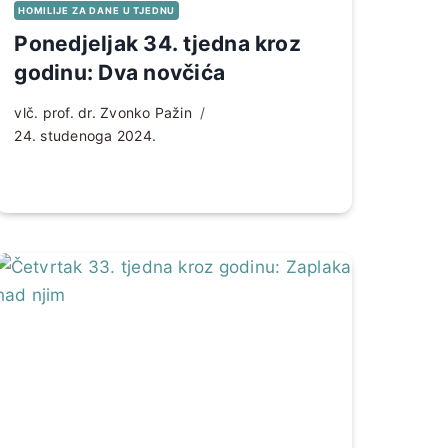
HOMILIJE ZA DANE U TJEDNU
Ponedjeljak 34. tjedna kroz
godinu: Dva novčića
vlč. prof. dr. Zvonko Pažin
24. studenoga 2024.