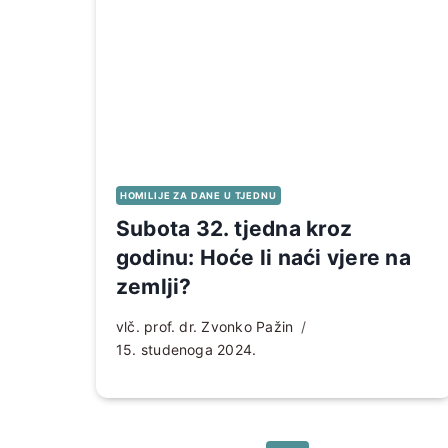
HOMILIJE ZA DANE U TJEDNU
Subota 32. tjedna kroz
godinu: Hoće li naći vjere na
zemlji?
vlč. prof. dr. Zvonko Pažin
15. studenoga 2024.