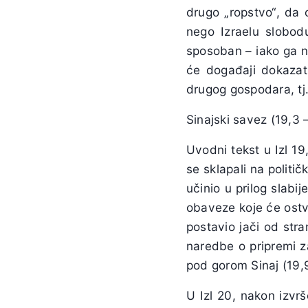
drugo „ropstvo“, da 
nego Izraelu slobodu
sposoban – iako ga ni
će događaji dokazat
drugog gospodara, tj.
Sinajski savez (19,3 
Uvodni tekst u Izl 1
se sklapali na politi
učinio u prilog slabij
obaveze koje će ostva
postavio jači od stra
naredbe o pripremi z
pod gorom Sinaj (19,
U Izl 20, nakon izvrš