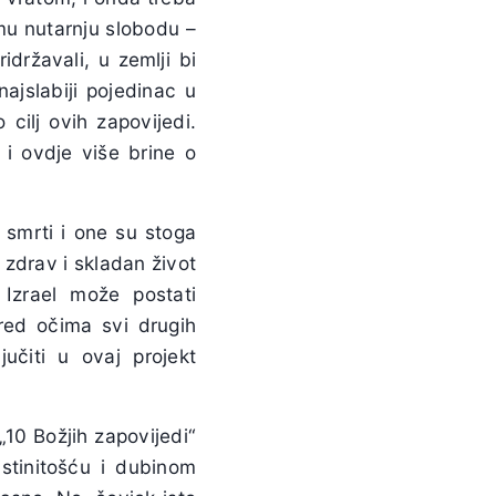
 mu nutarnju slobodu –
državali, u zemlji bi
najslabiji pojedinac u
cilj ovih zapovijedi.
i ovdje više brine o
 smrti i one su stoga
zdrav i skladan život
Izrael može postati
red očima svi drugih
učiti u ovaj projekt
h „10 Božjih zapovijedi“
stinitošću i dubinom