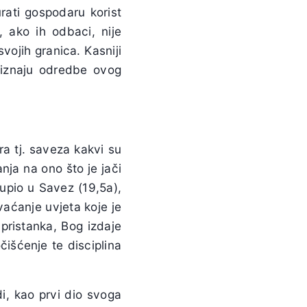
rati gospodaru korist
, ako ih odbaci, nije
vojih granica. Kasniji
riznaju odredbe ovog
a tj. saveza kakvi su
nja na ono što je jači
stupio u Savez (19,5a),
vaćanje uvjeta koje je
 pristanka, Bog izdaje
išćenje te disciplina
di, kao prvi dio svoga