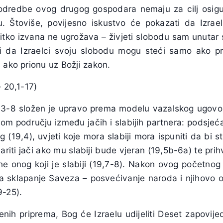
odredbe ovog drugog gospodara nemaju za cilj osigu
. Štoviše, povijesno iskustvo će pokazati da Izrael
tko izvana ne ugrožava – živjeti slobodu sam unutar s
i da Izraelci svoju slobodu mogu steći samo ako p
 ako prionu uz Božji zakon.
– 20,1-17)
9,3-8 složen je upravo prema modelu vazalskog ugovor
čkom području između jačih i slabijih partnera: podsjeća
eg (19,4), uvjeti koje mora slabiji mora ispuniti da bi 
riti jači ako mu slabiji bude vjeran (19,5b-6a) te prih
ne onog koji je slabiji (19,7-8). Nakon ovog početnog
a sklapanje Saveza – posvećivanje naroda i njihovo oč
9-25).
enih priprema, Bog će Izraelu udijeliti Deset zapovije