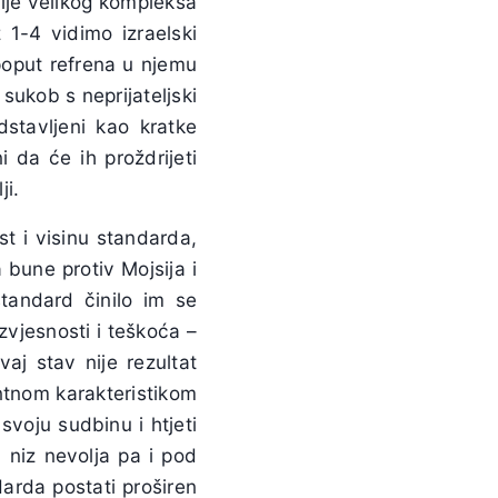
oslije velikog kompleksa
 1-4 vidimo izraelski
poput refrena u njemu
sukob s neprijateljski
stavljeni kao kratke
 da će ih proždrijeti
ji.
t i visinu standarda,
 bune protiv Mojsija i
standard činilo im se
zvjesnosti i teškoća –
aj stav nije rezultat
antnom karakteristikom
voju sudbinu i htjeti
u niz nevolja pa i pod
arda postati proširen