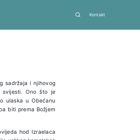
Kontakt
z
og sadržaja i njihovog
 svijesti. Ono što je
 do ulaska u Obećanu
treba biti prema Božjem
povijeda hod Izraelaca