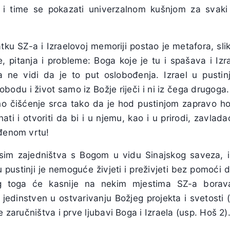
i i time se pokazati univerzalnom kušnjom za svaki
ku SZ-a i Izraelovoj memoriji postao je metafora, sli
e, pitanja i probleme: Boga koje je tu i spašava i Izr
 ne vidi da je to put oslobođenja. Izrael u pustinji
lobodu i život samo iz Božje riječi i ni iz čega drugog
bno čišćenje srca tako da je hod pustinjom zapravo ho
ati i otvoriti da bi i u njemu, kao i u prirodi, zavla
eđenom vrtu!
im zajedništva s Bogom u vidu Sinajskog saveza, izn
 pustinji je nemoguće živjeti i preživjeti bez pomoći
og toga će kasnije na nekim mjestima SZ-a boravak
e jedinstven u ostvarivanju Božjeg projekta i svetosti 
e zaručništva i prve ljubavi Boga i Izraela (usp. Hoš 2)