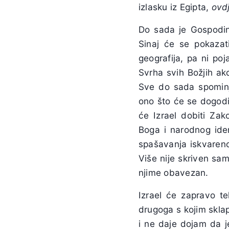
izlasku iz Egipta,
ovdj
Do sada je Gospodin
Sinaj će se pokaza
geografija, pa ni p
Svrha svih Božjih ak
Sve do sada spominja
ono što će se dogodi
će Izrael dobiti Zak
Boga i narodnog ide
spašavanja iskvareno
Više nije skriven sam
njime obavezan.
Izrael će zapravo t
drugoga s kojim skla
i ne daje dojam da j