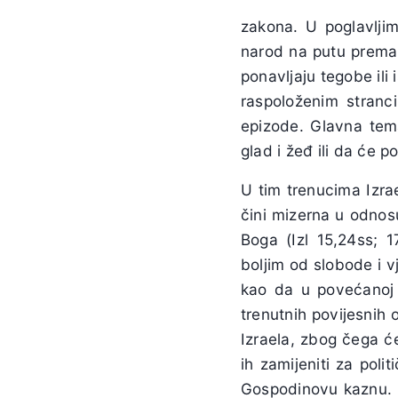
zakona. U poglavljim
narod na putu prema 
ponavljaju tegobe ili
raspoloženim stranc
epizode. Glavna tema
glad i žeđ ili da će
U tim trenucima Izra
čini mizerna u odnosu
Boga (Izl 15,24ss; 1
boljim od slobode i v
kao da u povećanoj n
trenutnih povijesnih 
Izraela, zbog čega ć
ih zamijeniti za poli
Gospodinovu kaznu. K