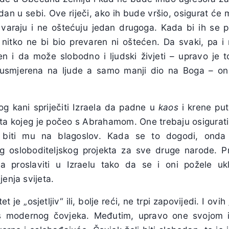
dan u sebi. Ove riječi, ako ih bude vršio, osigurat će
 varaju i ne oštećuju jedan drugoga. Kada bi ih se pri
 nitko ne bi bio prevaren ni oštećen. Da svaki, pa i 
n i da može slobodno i ljudski živjeti – upravo je to 
, usmjerena na ljude a samo manji dio na Boga – on 
og kani spriječiti Izraela da padne u
kaos
i krene put
kta kojeg je počeo s Abrahamom. One trebaju osigurati 
i biti mu na blagoslov. Kada se to dogodi, onda 
g osloboditeljskog projekta za sve druge narode. P
 proslaviti u Izraelu tako da se i oni požele uklj
jenja svijeta.
 je „osjetljiv“ ili, bolje reći, ne trpi zapovijedi. I ovi
os modernog čovjeka. Međutim, upravo one svojom i