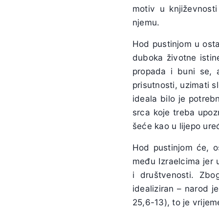
motiv u književnost
njemu.
Hod pustinjom u ostat
duboka životne istin
propada i buni se, a
prisutnosti, uzimati s
ideala bilo je potre
srca koje treba upozn
šeće kao u lijepo ur
Hod pustinjom će, os
među Izraelcima jer u
i društvenosti. Zb
idealiziran – narod j
25,6-13), to je vrijem