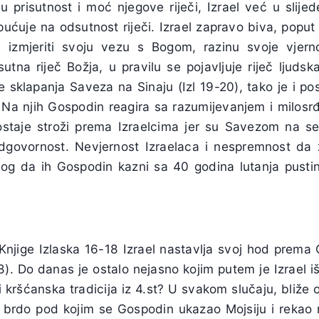
u prisutnost i moć njegove riječi, Izrael već u slije
ućuje na odsutnost riječi. Izrael zapravo biva, pop
a izmjeriti svoju vezu s Bogom, razinu svoje vjerno
tna riječ Božja, u pravilu se pojavljuje riječ ljudsk
e sklapanja Saveza na Sinaju (Izl 19-20), tako je i pos
 Na njih Gospodin reagira sa razumijevanjem i milos
ostaje stroži prema Izraelcima jer su Savezom na se
dgovornost. Nevjernost Izraelaca i nespremnost d
log da ih Gospodin kazni sa 40 godina lutanja pust
 Knjige Izlaska 16-18 Izrael nastavlja svoj hod prema 
-8). Do danas je ostalo nejasno kojim putem je Izrael 
rdi kršćanska tradicija iz 4.st? U svakom slučaju, bliže
t brdo pod kojim se Gospodin ukazao Mojsiju i rekao 