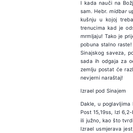
I kada nauči na Božj
sam. Hebr.
midbar
up
kušnju u kojoj treb
trenucima kad je odsu
mrmljaju! Tako je prij
pobuna stalno raste!
Sinajskog saveza, p
sada ih odgaja za o
zemlju postat će raz
nevjerni naraštaj!
Izrael pod Sinajem
Dakle, u poglavljima
Post 15,19ss, Izl 6,2
ili južno, kao što tv
Izrael usmjerava jes