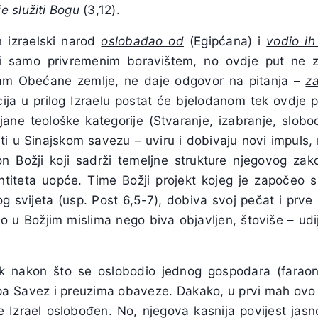
e služiti Bogu
(3,12).
 izraelski narod
oslobađao od
(Egipćana) i
vodio ih
ti samo privremenim boravištem, no ovdje put ne z
ojam Obećane zemlje, ne daje odgovor na pitanja –
za
cija u prilog Izraelu postat će bjelodanom tek ovdje
ne teološke kategorije (Stvaranje, izabranje, sloboda
ti u Sinajskom savezu – uviru i dobivaju novi impuls, 
on Božji koji sadrži temeljne strukture njegovog za
ntiteta uopće. Time Božji projekt kojeg je započeo 
g svijeta (usp. Post 6,5-7), dobiva svoj pečat i prve
o u Božjim mislima nego biva objavljen, štoviše – udije
ek nakon što se oslobodio jednog gospodara (faraona
pa Savez i preuzima obaveze. Dakako, u prvi mah ovo
e Izrael oslobođen. No, njegova kasnija povijest jas