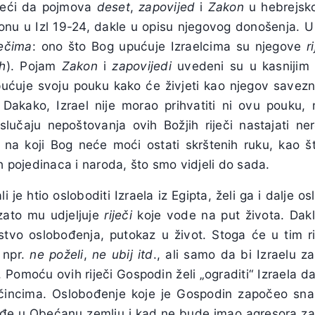
reći da pojmova
deset
,
zapovijed
i
Zakon
u hebrejsko
onu u Izl 19-24, dakle u opisu njegovog donošenja. U
ječima
: ono što Bog upućuje Izraelcima su njegove
r
h
). Pojam
Zakon
i
zapovijedi
uvedeni su u kasnijim p
pućuje svoju pouku kako će živjeti kao njegov savezn
 Dakako, Izrael nije morao prihvatiti ni ovu pouku,
lučaju nepoštovanja ovih Božjih riječi nastajati n
na koji Bog neće moći ostati skrštenih ruku, kao što
ih pojedinaca i naroda, što smo vidjeli do sada.
li je htio osloboditi Izraela iz Egipta, želi ga i dalje os
zato mu udjeljuje
riječi
koje vode na put života. Dak
tvo oslobođenja, putokaz u život. Stoga će u tim ri
 npr.
ne poželi
,
ne ubij itd
., ali samo da bi Izraelu za
. Pomoću ovih riječi Gospodin želi „ograditi“ Izraela da
čincima. Oslobođenje koje je Gospodin započeo sn
uđe u Obećanu zemlju i kad ne bude imao agresora za