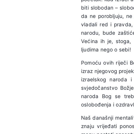
biti slobodan – slobo
da ne porobljuju, ne
vladali red i pravda,
narodu, bude zaštiće
Većina ih je, stoga
ljudima nego o sebi!
Pomoću ovih riječi B
izraz njegovog proje
izraelskog naroda 
svjedočanstvo Božje
naroda Bog se treba
oslobođenja i ozdravl
Naš današnji mentalitet
znaju vrijeđati pon