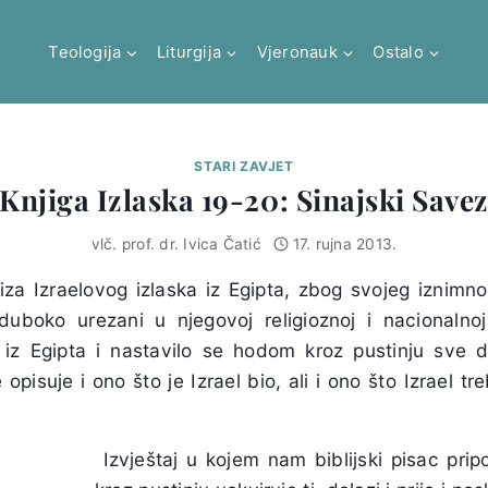
Teologija
Liturgija
Vjeronauk
Ostalo
STARI ZAVJET
Knjiga Izlaska 19-20: Sinajski Save
vlč. prof. dr. Ivica Čatić
17. rujna 2013.
 iza Izraelovog izlaska iz Egipta, zbog svojeg iznimn
duboko urezani u njegovoj religioznoj i nacionalnoj
iz Egipta i nastavilo se hodom kroz pustinju sve
 opisuje i ono što je Izrael bio, ali i ono što Izrael 
Izvještaj u kojem nam biblijski pisac pri