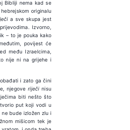
j Bibliji nema kad se
 hebrejskom originalu
iječi
a sve skupa jest
rijevodima. Izvorno,
ik – to je pouka kako
 međutim, povijest će
ered među Izraelcima,
 nije ni na grijehe i
lobađati i zato ga čini
le, njegove
riječi
nisu
ječima biti nešto što
tvorio put koji vodi u
 ne bude izložen zlu i
ažnom mišicom tek je
 vratom, i onda treba