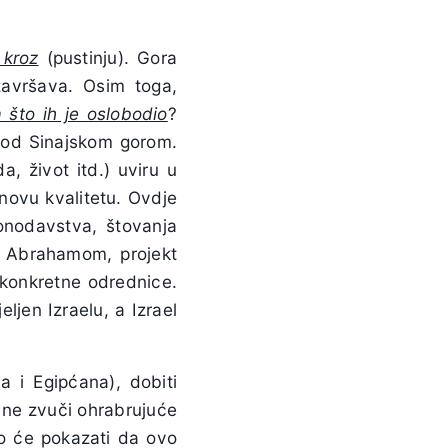
 kroz
(pustinju). Gora
avršava. Osim toga,
 što ih je oslobodio
?
 pod Sinajskom gorom.
, život itd.) uviru u
novu kvalitetu. Ovdje
konodavstva, štovanja
s Abrahamom, projekt
 konkretne odrednice.
ljen Izraelu, a Izrael
 i Egipćana), dobiti
 ne zvuči ohrabrujuće
no će pokazati da ovo