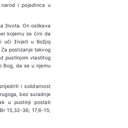
 narod i pojedinca u
ka života. On oslikava
ael kojemu se čini da
 uči živjeti u Božjoj
a. Za postizanje takvog
d pustinjom vlastitog
dao Bog, da se u njemu
jedriti i solidarnost
 drugoga, bez suradnje
 u pustinji postati
(Br 15,32-36; 17,6-15;
.