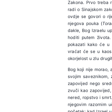
Zakona. Prvo treba 
radi o Sinajskom zak
ovdje se govori o
ri
njegova pouka (
Tora
dakle, Bog Izraelu u
hoditi putem života.
pokazati kako će u s
vraćat će se u kaos 
okorjelost u zlu drug
Bog koji nije morao, a
svojim saveznikom, 
zapovijed nego sreds
zvuči kao zapovijed,
nered, ropstvo i smrt
njegovim razornim u
početak: kad Izrael 