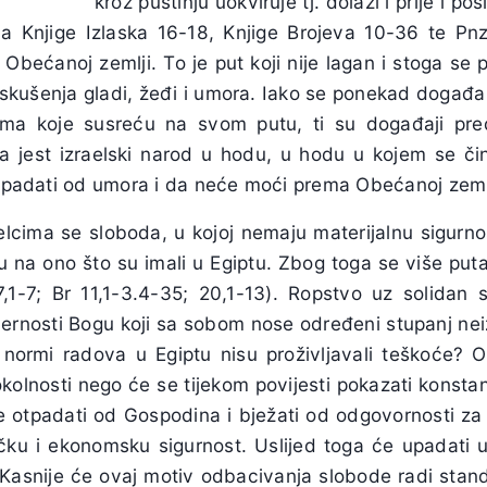
kroz pustinju uokviruje tj. dolazi i prije i p
a Knjige Izlaska 16-18, Knjige Brojeva 10-36 te Pnz
Obećanoj zemlji. To je put koji nije lagan i stoga se 
 iskušenja gladi, žeđi i umora. Iako se ponekad događa 
ima koje susreću na svom putu, ti su događaji pred
 jest izraelski narod u hodu, u hodu u kojem se čini
 popadati od umora i da neće moći prema Obećanoj zeml
elcima se sloboda, u kojoj nemaju materijalnu sigurnos
 na ono što su imali u Egiptu. Zbog toga se više puta
7,1-7; Br 11,1-3.4-35; 20,1-13). Ropstvo uz solidan 
jernosti Bogu koji sa sobom nose određeni stupanj nei
ormi radova u Egiptu nisu proživljavali teškoće? Ov
okolnosti nego će se tijekom povijesti pokazati konst
e otpadati od Gospodina i bježati od odgovornosti za s
tičku i ekonomsku sigurnost. Uslijed toga će upadati 
asnije će ovaj motiv odbacivanja slobode radi stand