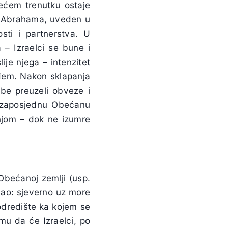
dećem trenutku ostaje
ut Abrahama, uveden u
sti i partnerstva. U
a – Izraelci se bune i
lije njega – intenzitet
rđem. Nakon sklapanja
be preuzeli obveze i
a zaposjednu Obećanu
injom – dok ne izumre
Obećanoj zemlji (usp.
išao: sjeverno uz more
 odredište ka kojem se
mu da će Izraelci, po