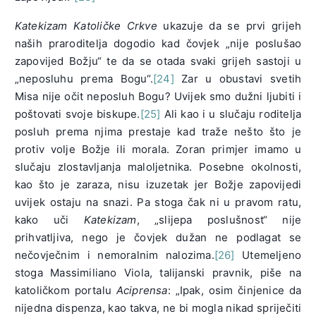
Katekizam Katoličke Crkve
ukazuje da se prvi grijeh
naših praroditelja dogodio kad čovjek „nije poslušao
zapovijed Božju“ te da se otada svaki grijeh sastoji u
„neposluhu prema Bogu“.
[24]
Zar u obustavi svetih
Misa nije očit neposluh Bogu? Uvijek smo dužni ljubiti i
poštovati svoje biskupe.
[25]
Ali kao i u slučaju roditelja
posluh prema njima prestaje kad traže nešto što je
protiv volje Božje ili morala. Zoran primjer imamo u
slučaju zlostavljanja maloljetnika. Posebne okolnosti,
kao što je zaraza, nisu izuzetak jer Božje zapovijedi
uvijek ostaju na snazi. Pa stoga čak ni u pravom ratu,
kako uči
Katekizam
, „slijepa poslušnost“ nije
prihvatljiva, nego je čovjek dužan ne podlagat se
nečovječnim i nemoralnim nalozima.
[26]
Utemeljeno
stoga Massimiliano Viola, talijanski pravnik, piše na
katoličkom portalu
Aciprensa
: „Ipak, osim činjenice da
nijedna dispenza, kao takva, ne bi mogla nikad spriječiti