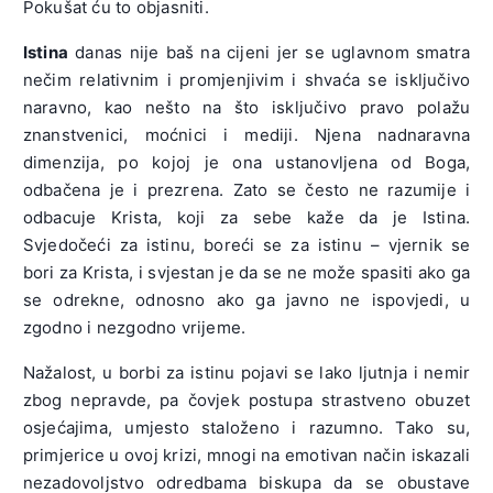
Pokušat ću to objasniti.
Istina
danas nije baš na cijeni jer se uglavnom smatra
nečim relativnim i promjenjivim i shvaća se isključivo
naravno, kao nešto na što isključivo pravo polažu
znanstvenici, moćnici i mediji. Njena nadnaravna
dimenzija, po kojoj je ona ustanovljena od Boga,
odbačena je i prezrena. Zato se često ne razumije i
odbacuje Krista, koji za sebe kaže da je Istina.
Svjedočeći za istinu, boreći se za istinu – vjernik se
bori za Krista, i svjestan je da se ne može spasiti ako ga
se odrekne, odnosno ako ga javno ne ispovjedi, u
zgodno i nezgodno vrijeme.
Nažalost, u borbi za istinu pojavi se lako ljutnja i nemir
zbog nepravde, pa čovjek postupa strastveno obuzet
osjećajima, umjesto staloženo i razumno. Tako su,
primjerice u ovoj krizi, mnogi na emotivan način iskazali
nezadovoljstvo odredbama biskupa da se obustave