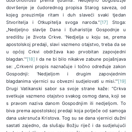
dobrohotnosti prema ljudima’. Nedjeljno bogoslužje
dovršenje je ćudorednog propisa Starog saveza, od
kojeg preuzimlje ritam i duh slaveći svaki tjedan
Stvoritelja i Otkupitelja svoga naroda.“
[17]
Stoga:
„Nedjeljno slavlje Dana i Euharistije Gospodnje u
središtu je života Crkve. ‘Nedjelja u koju se, prema
apostolskoj predaji, slavi vazmeno otajstvo, treba da se
u općoj Crkvi obdržava kao prvobitan zapovjedni
blagdan.’“
[18]
I da ne bi bilo nikakve zabune pojašnjava
se: „Crkveni propis naznačuje i točno određuje zakon
Gospodnji: ‘Nedjeljom i drugim zapovjednim
blagdanima vjernici su obvezni sudjelovati u misi.’“
[19]
Drugi Vatikanski sabor sa svoje strane kaže: “Crkva
svetkuje vazmeno otajstvo svakog osmog dana, koji se
s pravom naziva danom Gospodnjim ili nedjeljom. To
biva prema apostolskoj predaji koja potječe od samoga
dana uskrsnuća Kristova. Tog su se dana vjernici dužni
sastati zajedno, da slušaju Božju riječ i da sudjelujući