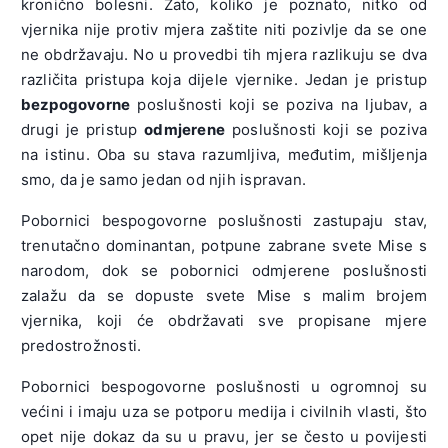
kronično bolesni. Zato, koliko je poznato, nitko od
vjernika nije protiv mjera zaštite niti pozivlje da se one
ne obdržavaju. No u provedbi tih mjera razlikuju se dva
različita pristupa koja dijele vjernike. Jedan je pristup
bezpogovorne
poslušnosti koji se poziva na ljubav, a
drugi je pristup
odmjerene
poslušnosti koji se poziva
na istinu. Oba su stava razumljiva, međutim, mišljenja
smo, da je samo jedan od njih ispravan.
Pobornici bespogovorne poslušnosti zastupaju stav,
trenutačno dominantan, potpune zabrane svete Mise s
narodom, dok se pobornici odmjerene poslušnosti
zalažu da se dopuste svete Mise s malim brojem
vjernika, koji će obdržavati sve propisane mjere
predostrožnosti.
Pobornici bespogovorne poslušnosti u ogromnoj su
većini i imaju uza se potporu medija i civilnih vlasti, što
opet nije dokaz da su u pravu, jer se često u povijesti