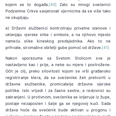
kojem se to događa.
[40]
Zato su mnogi svećenici
Podzemne Crkve savjetovali vjernicima da se više tako
ne okupljaju.
e) Državni službenici kontroliraju privatne stanove i
uklanjaju vjerske slike i simbole, a na njihovo mjesto
nameću slike kineskog predsjednika. Ako to ne
prihvate, siromašne obitelji gube pomoć od države.
[41]
Nakon sporazuma sa Svetom Stolicom sve je
nastavljeno kao i prije, a neke su mjere i postrožene.
Očit je cilj, preko silovitosti kojom se vrši građansko
registriranje klera, da se svećenike želi pretvoriti u
državne službenike, promicatelje državne vjerske
politike. Isto vrijedi i za časne sestre, a redovnici su
zabranjeni. U protivnom, svećenika se istjeruje iz župe,
postaje nezaposlen i šalje ga se njegovoj kući. Sada
država hoće da svećenik bude aktivan u progonu i