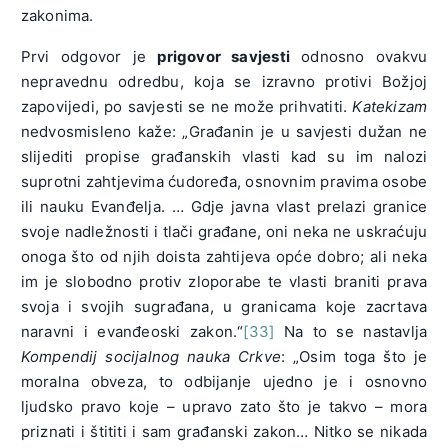
zakonima.
Prvi odgovor je
prigovor savjesti
odnosno ovakvu
nepravednu odredbu, koja se izravno protivi Božjoj
zapovijedi, po savjesti se ne može prihvatiti.
Katekizam
nedvosmisleno kaže: „Građanin je u savjesti dužan ne
slijediti propise građanskih vlasti kad su im nalozi
suprotni zahtjevima ćudoređa, osnovnim pravima osobe
ili nauku Evanđelja. … Gdje javna vlast prelazi granice
svoje nadležnosti i tlači građane, oni neka ne uskraćuju
onoga što od njih doista zahtijeva opće dobro; ali neka
im je slobodno protiv zloporabe te vlasti braniti prava
svoja i svojih sugrađana, u granicama koje zacrtava
naravni i evanđeoski zakon.“
[33]
Na to se nastavlja
Kompendij socijalnog nauka Crkve
: „Osim toga što je
moralna obveza, to odbijanje ujedno je i osnovno
ljudsko pravo koje – upravo zato što je takvo – mora
priznati i štititi i sam građanski zakon… Nitko se nikada