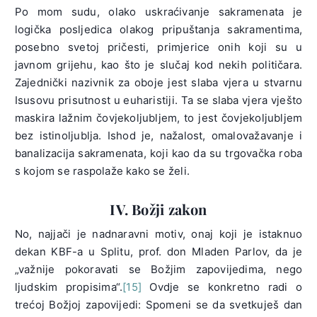
Po mom sudu, olako uskraćivanje sakramenata je
logička posljedica olakog pripuštanja sakramentima,
posebno svetoj pričesti, primjerice onih koji su u
javnom grijehu, kao što je slučaj kod nekih političara.
Zajednički nazivnik za oboje jest slaba vjera u stvarnu
Isusovu prisutnost u euharistiji. Ta se slaba vjera vješto
maskira lažnim čovjekoljubljem, to jest čovjekoljubljem
bez istinoljublja. Ishod je, nažalost, omalovažavanje i
banalizacija sakramenata, koji kao da su trgovačka roba
s kojom se raspolaže kako se želi.
IV. Božji zakon
No, najjači je nadnaravni motiv, onaj koji je istaknuo
dekan KBF-a u Splitu, prof. don Mladen Parlov, da je
„važnije pokoravati se Božjim zapovijedima, nego
ljudskim propisima“.
[15]
Ovdje se konkretno radi o
trećoj Božjoj zapovijedi: Spomeni se da svetkuješ dan