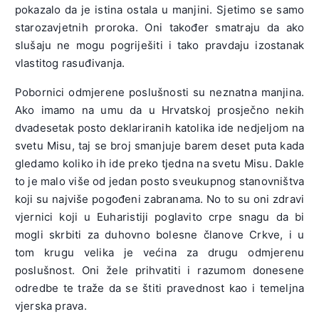
pokazalo da je istina ostala u manjini. Sjetimo se samo
starozavjetnih proroka. Oni također smatraju da ako
slušaju ne mogu pogriješiti i tako pravdaju izostanak
vlastitog rasuđivanja.
Pobornici odmjerene poslušnosti su neznatna manjina.
Ako imamo na umu da u Hrvatskoj prosječno nekih
dvadesetak posto deklariranih katolika ide nedjeljom na
svetu Misu, taj se broj smanjuje barem deset puta kada
gledamo koliko ih ide preko tjedna na svetu Misu. Dakle
to je malo više od jedan posto sveukupnog stanovništva
koji su najviše pogođeni zabranama. No to su oni zdravi
vjernici koji u Euharistiji poglavito crpe snagu da bi
mogli skrbiti za duhovno bolesne članove Crkve, i u
tom krugu velika je većina za drugu odmjerenu
poslušnost. Oni žele prihvatiti i razumom donesene
odredbe te traže da se štiti pravednost kao i temeljna
vjerska prava.