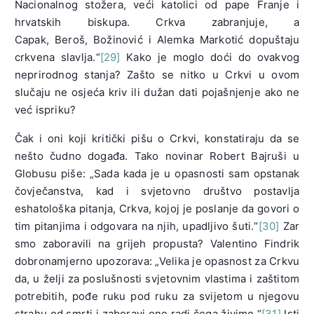
Nacionalnog stožera, veći katolici od pape Franje i
hrvatskih biskupa. Crkva zabranjuje, a
Capak, Beroš, Božinović i Alemka Markotić dopuštaju
crkvena slavlja.“
[29]
Kako je moglo doći do ovakvog
neprirodnog stanja? Zašto se nitko u Crkvi u ovom
slučaju ne osjeća kriv ili dužan dati pojašnjenje ako ne
već ispriku?
Čak i oni koji kritički pišu o Crkvi, konstatiraju da se
nešto čudno događa. Tako novinar Robert Bajruši u
Globusu piše: „Sada kada je u opasnosti sam opstanak
čovječanstva, kad i svjetovno društvo postavlja
eshatološka pitanja, Crkva, kojoj je poslanje da govori o
tim pitanjima i odgovara na njih, upadljivo šuti.“
[30]
Zar
smo zaboravili na grijeh propusta? Valentino Findrik
dobronamjerno upozorava: „Velika je opasnost za Crkvu
da, u želji za poslušnosti svjetovnim vlastima i zaštitom
potrebitih, pođe ruku pod ruku za svijetom u njegovu
strahu od smrti i zaboravi ono radi čega živimo.“
[31]
Isti