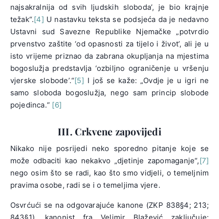
najsakralnija od svih ljudskih sloboda’, je bio krajnje
težak“.
[4]
U nastavku teksta se podsjeća da je nedavno
Ustavni sud Savezne Republike Njemačke „potvrdio
prvenstvo zaštite ‘od opasnosti za tijelo i život’, ali je u
isto vrijeme priznao da zabrana okupljanja na mjestima
bogoslužja predstavlja ‘ozbiljno ograničenje u vršenju
vjerske slobode’.“
[5]
I još se kaže: „Ovdje je u igri ne
samo sloboda bogoslužja, nego sam princip slobode
pojedinca.“
[6]
III. Crkvene zapovijedi
Nikako nije posrijedi neko sporedno pitanje koje se
može odbaciti kao nekakvo „djetinje zapomaganje“,
[7]
nego osim što se radi, kao što smo vidjeli, o temeljnim
pravima osobe, radi se i o temeljima vjere.
Osvrćući se na odgovarajuće kanone (ZKP 838§4; 213;
843§1), kanonist fra Velimir Blažević zaključuje: