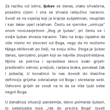
Za razliku od istine,
ljubav
se danas, olako shvaćena,
posebno cijeni. I ona se shvaća isključivo naravno.
Svodi se na osjećaj koji je krajnje subjektivan, neupitan
i kao takav opet relativan. Često se vjernike „umiruje“
onom novozavjetnom „Bog je ljubav“, pri čemu se i
ovdje ljubav shvaća naravno. Tako na kraju ispadne da
više nismo mi stvoreni od Boga, nego da mi možemo
Njega oblikovati po želji, na svoju sliku. Stoga je ljubav
danas, vjerojatno, pojam koji se najviše zloupotrebljava.
Njime se pokriva i opravdava skoro svaki grijeh:
predbračni odnosi, preljubi, rastava braka, ponekad čak
i pobačaj. U konačnici to nas dovodi do klasične
definicije grijeha: odvraćanje od Boga i okretanje sebi.
Odnosno grijeh se svodi na to da se više ljubi sebe
negoli Boga.
U današnjoj situaciji pandemije, takvo poimanje ljubavi,
to sebeljublje koje „ide do prezira Boga“ (sveti