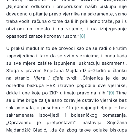
„Nijednom odlukom i preporukom naših biskupa nije
dovedeno u pitanje pravo vjernika na sakramente, samo
treba voditi računa o tome da li ih prikladno traže, pa i s
obzirom na mjesto i na vrijeme, i na izbjegavanje
opasnosti zaraze koronavirusom.“
[8]
U praksi međutim to se provodi kao da se radi o krutim
zapovijedima i tako da se svim vjernicima, i onda kada
su sve mjere zaštite ispunjene, uskraćuju sakramenti.
Stoga s pravom Snježana Majdandžić-Gladić u članku
na stranici
Vjera i djela
tvrdi: „Činjenica je da su
odredbe biskupa HBK izravno pogodile sve vjernike,
dakle i one koje po ZKP-u imaju pravo na njih.“
[9]
Time
se u ime brige za tjelesno zdravlje ostavilo vjernike bez
sakramenata, a posebno – što je najpogibeljnije – bez
sakramenata ispovijedi i bolesničkog pomazanja.
„Opravdano je pretpostaviti“, nastavlja Snježana
Majdandžić-Gladić, „da će zbog takve odluke biskupa