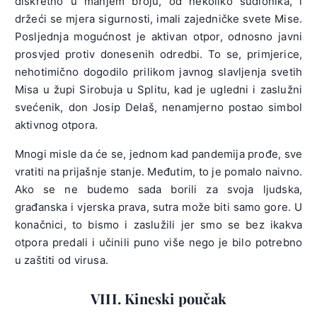
diskretno u manjem broju, od nekoliko sudionika, i
držeći se mjera sigurnosti, imali zajedničke svete Mise.
Posljednja mogućnost je aktivan otpor, odnosno javni
prosvjed protiv donesenih odredbi. To se, primjerice,
nehotimično dogodilo prilikom javnog slavljenja svetih
Misa u župi Sirobuja u Splitu, kad je ugledni i zaslužni
svećenik, don Josip Delaš, nenamjerno postao simbol
aktivnog otpora.
Mnogi misle da će se, jednom kad pandemija prođe, sve
vratiti na prijašnje stanje. Međutim, to je pomalo naivno.
Ako se ne budemo sada borili za svoja ljudska,
građanska i vjerska prava, sutra može biti samo gore. U
konačnici, to bismo i zaslužili jer smo se bez ikakva
otpora predali i učinili puno više nego je bilo potrebno
u zaštiti od virusa.
VIII. Kineski poučak