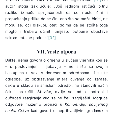
autor stoga zaključuje: „Još jednom ističući bitnu
razliku između spriječenosti da se nešto čini i
propuštanja prilike da se čini ono što se može činiti, ne
mogu se, oci biskupi, oteti dojmu da se štošta toga
moglo i trebalo učiniti umjesto potpune obustave
sakramentalne prakse.“
[32]
VII. Vrste otpora
Dakle, nema govora o grijehu u slučaju vjernika koji se
– s poštovanjem i ljubavlju – ne slažu sa svojim
biskupima u vezi s donesenim odredbama ili su te
odredbe, uz obdržavanje mjera čuvanja od zaraze,
dakle u skladu sa smislom odredbi, na stanoviti način
čak i prekršili. Štoviše, ovdje se radi o potrebi i
dužnosti reagiranja ako se ne želi sagriješiti. Moguće
odgovore možemo pronaći u
Kompendiju
socijalnog
nauka Crkve
kad govori o neprihvatljivim građanskim