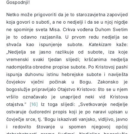
Gospodnji!
Netko može prigovoriti da je to starozavjetna zapovijed
koja govori o suboti, a ne o nedjelji i da se u njoj nigdje
ne spominje sveta Misa. Crkva vođena Duhom Svetim
je to odavno razjasnila. U prvom redu nedjelja se
shvaća kao ispunjenje subote.
Katekizam
kaže:
„Nedjelja se jasno razlikuje od subote, iza koje
vremenski svaki tjedan slijedi; kršćanima nedjelja
nadomješta obredne propise subote. Po Kristovoj pashi
ispunja duhovnu istinu hebrejske subote i naviješta
čovjekov vječni počinak u Bogu. Zakonsko je
bogoslužje pripravljalo Otajstvo Kristovo: što se u njem
vršilo označavalo je unaprijed neki vid Kristova
otajstva.“
[16]
Iz toga slijedi: „Svetkovanje nedjelje
ostvaruje ćudoredni propis koji je po naravi upisan u
čovječje srce, tj. ‘Bogu iskazivati vanjsko, vidljivo, javno
i redovito štovanje u spomen njegovoj općoj