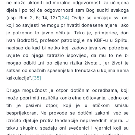
ne može ukloniti od moralne odgovornosti za učinjena
djela i po toj će odgovornosti sam Bog suditi svakoga
(usp. Rim 2, 6; 14, 12).“
[34]
Ovdje se ubrajaju svi oni
koji po savjesti ne mogu prihvatiti donesene mjere i ako
je potrebno to javno očituju. Tako je, primjerice, don
Ivan Bodrožić, profesor patrologije na KBF-u u Splitu,
napisao da kad bi netko koji zadovoljava sve potrebne
uvjete od njega zatražio ispovijed, da mu to ne bi
mogao odbiti „ni po cijenu rizika života… jer život je
satkan od snažnih spasenjskih trenutaka u kojima nema
kalkulacije“.
[35]
Druga mogućnost je otpor dotičnim odredbama, koji
može poprimiti različita konkretna očitovanja. Jedno od
tih je pasivni otpor, koji je u etičkom smislu
besprijekoran. Ne provode se dotični zakoni, već se
izričito djeluje protiv tendencije nepravednih mjera. U
takvu skupinu spadaju oni svećenici i vjernici koji su