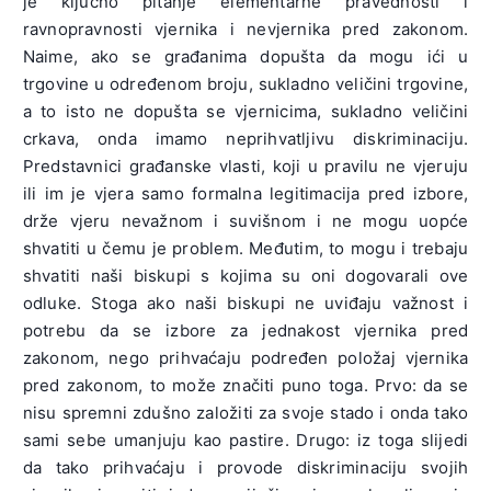
je ključno pitanje elementarne pravednosti i
ravnopravnosti vjernika i nevjernika pred zakonom.
Naime, ako se građanima dopušta da mogu ići u
trgovine u određenom broju, sukladno veličini trgovine,
a to isto ne dopušta se vjernicima, sukladno veličini
crkava, onda imamo neprihvatljivu diskriminaciju.
Predstavnici građanske vlasti, koji u pravilu ne vjeruju
ili im je vjera samo formalna legitimacija pred izbore,
drže vjeru nevažnom i suvišnom i ne mogu uopće
shvatiti u čemu je problem. Međutim, to mogu i trebaju
shvatiti naši biskupi s kojima su oni dogovarali ove
odluke. Stoga ako naši biskupi ne uviđaju važnost i
potrebu da se izbore za jednakost vjernika pred
zakonom, nego prihvaćaju podređen položaj vjernika
pred zakonom, to može značiti puno toga. Prvo: da se
nisu spremni zdušno založiti za svoje stado i onda tako
sami sebe umanjuju kao pastire. Drugo: iz toga slijedi
da tako prihvaćaju i provode diskriminaciju svojih