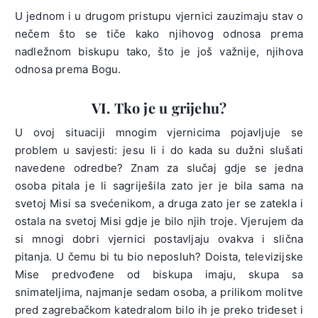
U jednom i u drugom pristupu vjernici zauzimaju stav o
nečem što se tiče kako njihovog odnosa prema
nadležnom biskupu tako, što je još važnije, njihova
odnosa prema Bogu.
VI. Tko je u grijehu?
U ovoj situaciji mnogim vjernicima pojavljuje se
problem u savjesti: jesu li i do kada su dužni slušati
navedene odredbe? Znam za slučaj gdje se jedna
osoba pitala je li sagriješila zato jer je bila sama na
svetoj Misi sa svećenikom, a druga zato jer se zatekla i
ostala na svetoj Misi gdje je bilo njih troje. Vjerujem da
si mnogi dobri vjernici postavljaju ovakva i slična
pitanja. U čemu bi tu bio neposluh? Doista, televizijske
Mise predvođene od biskupa imaju, skupa sa
snimateljima, najmanje sedam osoba, a prilikom molitve
pred zagrebačkom katedralom bilo ih je preko trideset i