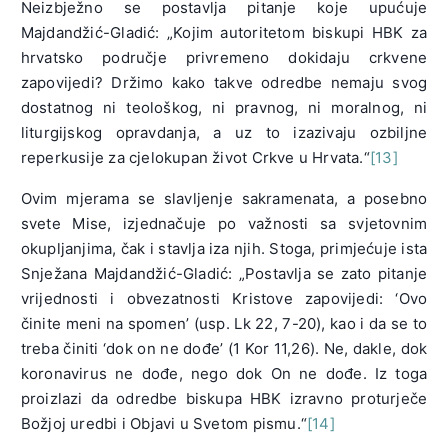
Neizbježno se postavlja pitanje koje upućuje
Majdandžić-Gladić: „Kojim autoritetom biskupi HBK za
hrvatsko područje privremeno dokidaju crkvene
zapovijedi? Držimo kako takve odredbe nemaju svog
dostatnog ni teološkog, ni pravnog, ni moralnog, ni
liturgijskog opravdanja, a uz to izazivaju ozbiljne
reperkusije za cjelokupan život Crkve u Hrvata.“
[13]
Ovim mjerama se slavljenje sakramenata, a posebno
svete Mise, izjednačuje po važnosti sa svjetovnim
okupljanjima, čak i stavlja iza njih. Stoga, primjećuje ista
Snježana Majdandžić-Gladić: „Postavlja se zato pitanje
vrijednosti i obvezatnosti Kristove zapovijedi: ‘Ovo
činite meni na spomen’ (usp. Lk 22, 7-20), kao i da se to
treba činiti ‘dok on ne dođe’ (1 Kor 11,26). Ne, dakle, dok
koronavirus ne dođe, nego dok On ne dođe. Iz toga
proizlazi da odredbe biskupa HBK izravno proturječe
Božjoj uredbi i Objavi u Svetom pismu.“
[14]