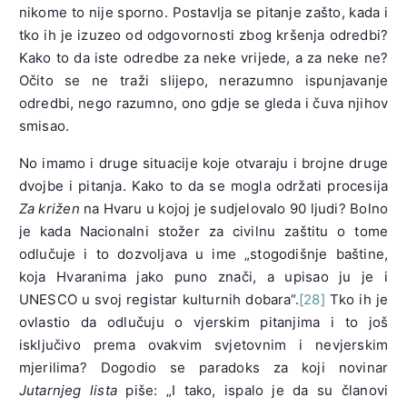
nikome to nije sporno. Postavlja se pitanje zašto, kada i
tko ih je izuzeo od odgovornosti zbog kršenja odredbi?
Kako to da iste odredbe za neke vrijede, a za neke ne?
Očito se ne traži slijepo, nerazumno ispunjavanje
odredbi, nego razumno, ono gdje se gleda i čuva njihov
smisao.
No imamo i druge situacije koje otvaraju i brojne druge
dvojbe i pitanja. Kako to da se mogla održati procesija
Za križen
na Hvaru u kojoj je sudjelovalo 90 ljudi? Bolno
je kada Nacionalni stožer za civilnu zaštitu o tome
odlučuje i to dozvoljava u ime „stogodišnje baštine,
koja Hvaranima jako puno znači, a upisao ju je i
UNESCO u svoj registar kulturnih dobara“.
[28]
Tko ih je
ovlastio da odlučuju o vjerskim pitanjima i to još
isključivo prema ovakvim svjetovnim i nevjerskim
mjerilima? Dogodio se paradoks za koji novinar
Jutarnjeg lista
piše: „I tako, ispalo je da su članovi