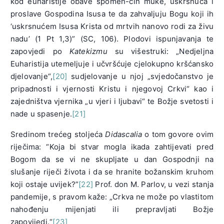
kod euharistije obave spomen-čin muke, uskrsnuća i
proslave Gospodina Isusa te da zahvaljuju Bogu koji ih
‘uskrsnućem Isusa Krista od mrtvih nanovo rodi za živu
nadu’ (1 Pt 1,3)” (SC, 106). Plodovi ispunjavanja te
zapovjedi po
Katekizmu
su višestruki: „Nedjeljna
Euharistija utemeljuje i učvršćuje cjelokupno kršćansko
djelovanje“,
[20]
sudjelovanje u njoj „svjedočanstvo je
pripadnosti i vjernosti Kristu i njegovoj Crkvi“ kao i
zajedništva vjernika „u vjeri i ljubavi“ te Božje svetosti i
nade u spasenje.
[21]
Sredinom trećeg stoljeća
Didascalia
o tom govore ovim
riječima: “Koja bi stvar mogla ikada zahtijevati pred
Bogom da se vi ne skupljate u dan Gospodnji na
slušanje riječi života i da se hranite božanskim kruhom
koji ostaje uvijek?”
[22]
Prof. don M. Parlov, u vezi stanja
pandemije, s pravom kaže: „Crkva ne može po vlastitom
nahođenju mijenjati ili prepravljati Božje
zapovijedi.“
[23]