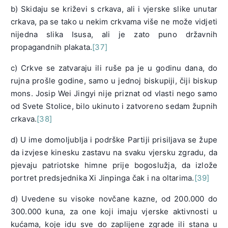
b) Skidaju se križevi s crkava, ali i vjerske slike unutar
crkava, pa se tako u nekim crkvama više ne može vidjeti
nijedna slika Isusa, ali je zato puno državnih
propagandnih plakata.
[37]
c) Crkve se zatvaraju ili ruše pa je u godinu dana, do
rujna prošle godine, samo u jednoj biskupiji, čiji biskup
mons. Josip Wei Jingyi nije priznat od vlasti nego samo
od Svete Stolice, bilo ukinuto i zatvoreno sedam župnih
crkava.
[38]
d) U ime domoljublja i podrške Partiji prisiljava se župe
da izvjese kinesku zastavu na svaku vjersku zgradu, da
pjevaju patriotske himne prije bogoslužja, da izlože
portret predsjednika Xi Jinpinga čak i na oltarima.
[39]
d) Uvedene su visoke novčane kazne, od 200.000 do
300.000 kuna, za one koji imaju vjerske aktivnosti u
kućama, koje idu sve do zaplijene zgrade ili stana u