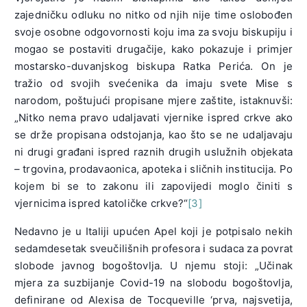
zajedničku odluku no nitko od njih nije time oslobođen
svoje osobne odgovornosti koju ima za svoju biskupiju i
mogao se postaviti drugačije, kako pokazuje i primjer
mostarsko-duvanjskog biskupa Ratka Perića. On je
tražio od svojih svećenika da imaju svete Mise s
narodom, poštujući propisane mjere zaštite, istaknuvši:
„Nitko nema pravo udaljavati vjernike ispred crkve ako
se drže propisana odstojanja, kao što se ne udaljavaju
ni drugi građani ispred raznih drugih uslužnih objekata
– trgovina, prodavaonica, apoteka i sličnih institucija. Po
kojem bi se to zakonu ili zapovijedi moglo činiti s
vjernicima ispred katoličke crkve?“
[3]
Nedavno je u Italiji upućen Apel koji je potpisalo nekih
sedamdesetak sveučilišnih profesora i sudaca za povrat
slobode javnog bogoštovlja. U njemu stoji: „Učinak
mjera za suzbijanje Covid-19 na slobodu bogoštovlja,
definirane od Alexisa de Tocqueville ‘prva, najsvetija,