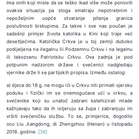
Ima onih koji misle da se teško ikad više može ponoviti
ovakva situacija pa stoga smatraju nepotrebnim i
nepoželjnim uopće otvaranje pitanja granica
poslušnosti biskupima. Za takve i sve nas poučan je
sadašnji primjer života katolika u Kini koji traje već
desetljećima. Katolička Crkva je u toj zemlji duboko
podijeljena na ilegalnu ili Podzemnu Crkvu i na legalnu
ili takozvanu Patriotsku Crkvu. Ova zadnja je pod
potpunim nadzorom države i svećenici nadgledaju
vjernike drže li se partijskih propisa. Između ostalog:
a) djeca do 18 g. ne mogu ići u Crkvu niti primati vjersku
poduku i fizički im se onemogućava ući u crkvu, a
svećenike koji su unatoč zabrani katehizirali mlade
kažnjavaju tako da ih istjeruju sa župa i zabranjuju im
vršiti svećeničku službu. To se, primjerice, dogodilo
ocu Liu Jiangdong, di Zhengzhou (Henan) u listopadu
2018. godine.
[36]