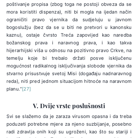
poštivanje propisa (zbog toga ne postoji obveza da se
mora koristiti dispenza), niti bi mogla na ijedan način
ograničiti pravo vjernika da sudjeluju u javnom
bogoslužju (bez da se u biti ne pretvori u kanonsku
kaznu), ostaje čvrsto Treća zapovijed kao naredba
božanskog prava i naravnog prava, i kao takva
hijerarhijski viša u odnosu na pozitivno pravo Crkve, na
temelju koje bi trebalo držati posve isključenu
mogućnost radikalnog isključivanja slobode vjernika da
stvarno prisustvuje svetoj Misi (događaju nadnaravnog
reda), niti pred jednom situacijom hitnoće na naravnom
planu.“
[27]
V. Dvije vrste poslušnosti
Svi se slažemo da je zaraza virusom opasna i da treba
poduzeti potrebne mjere za njeno suzbijanje, posebno
radi zdravlja onih koji su ugroženi, kao što su stariji i