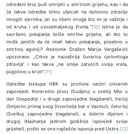
određeni broj ljudi umrijeti u smrtnom grijehu, kao i da
će takve odredbe bitno utjecati na duhovno zdravlje
mnogih vjernika, jer su lišeni onoga što im je važnije i
od kruha i od ovozemaljskog života.“
[10]
Istina je da
savršeno pokajanje briše smrtne grijehe, ali tko to
može jamčiti da će imati takvo pokajanje, posebno u
smrtnoj agoniji? Redovnik Dražen Marija Vargašević
upozorava: „Crkva je najvažnija čuvarica cjelovitoga
zdravlja“ i kao takva „ne smije zatvoriti svoja vrata,
pogotovo u krizi!“
[11]
Odredbe biskupa HBK su protivne većini crkvenih
zapovijedi. Konkretno prvoj (Sudjeluj u svetoj Misi u
dan Gospodnji i u druge zapovjedne blagdane!), trećoj
(Smjerno primaj svog Stvoritelja bar o Vazmu!), četvrtoj
(Svetkuj zapovjedne blagdane!), a dobrim dijelom i
drugoj (Najmanje jednom godišnje ispovjedi svoje
grijehe!), pošto se ona najčešće ispunja pred Uskrs.
[12]