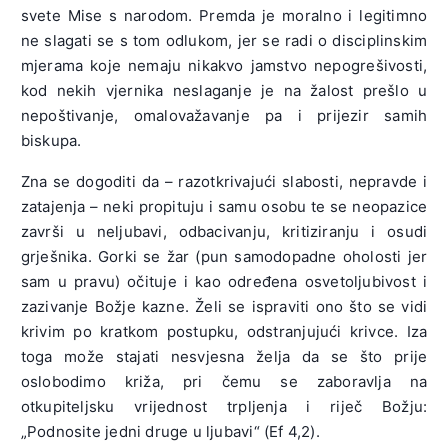
svete Mise s narodom. Premda je moralno i legitimno
ne slagati se s tom odlukom, jer se radi o disciplinskim
mjerama koje nemaju nikakvo jamstvo nepogrešivosti,
kod nekih vjernika neslaganje je na žalost prešlo u
nepoštivanje, omalovažavanje pa i prijezir samih
biskupa.
Zna se dogoditi da – razotkrivajući slabosti, nepravde i
zatajenja – neki propituju i samu osobu te se neopazice
završi u neljubavi, odbacivanju, kritiziranju i osudi
grješnika. Gorki se žar (pun samodopadne oholosti jer
sam u pravu) očituje i kao određena osvetoljubivost i
zazivanje Božje kazne. Želi se ispraviti ono što se vidi
krivim po kratkom postupku, odstranjujući krivce. Iza
toga može stajati nesvjesna želja da se što prije
oslobodimo križa, pri čemu se zaboravlja na
otkupiteljsku vrijednost trpljenja i riječ Božju:
„Podnosite jedni druge u ljubavi“ (Ef 4,2).