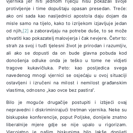
vjernika jer niti jednom riječju nisu pokazali svoje
protivljenje i time dopuštaju opasan presedan. Treće:
ako oni sada kao nasljednici apostola daju dojam da
misle samo na tijelo, kako to izrijekom izjavljuje jedan
od njih,
[2]
a zaboravljaju na potrebe duše, to se može
shvatiti kao pokazatelj malovjerja i čak nevjere. Četvrto:
strah za svoj i tuđi tjelesni život je prirodan i razumljiv,
ali ako se dopusti da on bude glavna pobuda kod
donošenja odluke onda je teško u tome ne vidjeti
tragove kukavičluka. Peto: kao posljedica svega
navedenog mnogi vjernici se osjećaju u ovoj situaciji
ostavljeni i izručeni na milost i nemilost građanskim
vlastima, odnosno „kao ovce bez pastira“.
Bilo je moguće drugačije postupiti i izbjeći ovaj
nepravedni i diskriminirajući tretman vjernika. Neke su
biskupske konferencije, poput Poljske, donijele znatno
liberalnije mjere gdje se nije upalo u rigorizam.
Vjerojatno je našim biskupima bilo lakše donijeti