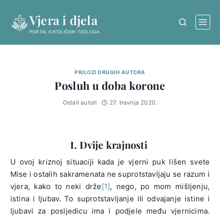
Skip
Vjera i djela
to
content
PORTAL KATOLIČKIH TEOLOGA
PRILOZI DRUGIH AUTORA
Posluh u doba korone
Ostali autori
27. travnja 2020.
I. Dvije krajnosti
U ovoj kriznoj situaciji kada je vjerni puk lišen svete
Mise i ostalih sakramenata ne suprotstavljaju se razum i
vjera, kako to neki drže
[1]
, nego, po mom mišljenju,
istina i ljubav. To suprotstavljanje ili odvajanje istine i
ljubavi za posljedicu ima i podjele među vjernicima.