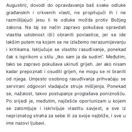
Augustin), dovodi do opravdavanja baš svake odluke
građanskih i crkvenih vlasti, ne propitujući ih i ne
razmišljajući jesu li te odluke možda protiv Božjeg
zakona. Na taj se način zapravo pokušava opravdati
vlastita udobnost i(li) obraniti povlastice, jer se ide
lakšim putem na kojem se ne izlažemo nerazumijevanju
i kritikama. Isključuje se vlastito rasuđivanje, ponekad
čak s isprikom u stilu „tko sam ja da sudim“. Međutim,
tako se zapravo pokušava ukinuti grijeh. Jer ako nisam
kadar prepoznati i osuditi grijeh, ne mogu se ni braniti
od njega. Umjesto osobnog rasuđivanja prihvaćaju se
servirani odgovori vladajuće struje mišljenja. Ponekad
se, nažalost, takvo postupanje proglašava poniznošću.
Po srijedi je, međutim, najčešće oportunizam u kojem
se zatomljuje i iskrivljuje vlastitu savjest, a sve iz
nepriznatog straha za sebe ili za svoje najbliže, i sve u
ime nazovi ljubavi.