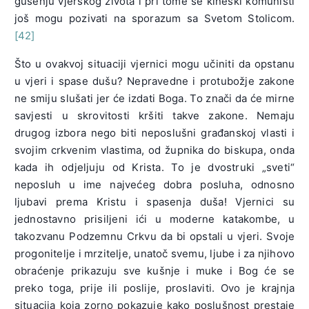
gušenju vjerskog života i pri tome se kineski komunisti
još mogu pozivati na sporazum sa Svetom Stolicom.
[42]
Što u ovakvoj situaciji vjernici mogu učiniti da opstanu
u vjeri i spase dušu? Nepravedne i protubožje zakone
ne smiju slušati jer će izdati Boga. To znači da će mirne
savjesti u skrovitosti kršiti takve zakone. Nemaju
drugog izbora nego biti neposlušni građanskoj vlasti i
svojim crkvenim vlastima, od župnika do biskupa, onda
kada ih odjeljuju od Krista. To je dvostruki „sveti“
neposluh u ime najvećeg dobra posluha, odnosno
ljubavi prema Kristu i spasenja duša! Vjernici su
jednostavno prisiljeni ići u moderne katakombe, u
takozvanu Podzemnu Crkvu da bi opstali u vjeri. Svoje
progonitelje i mrzitelje, unatoč svemu, ljube i za njihovo
obraćenje prikazuju sve kušnje i muke i Bog će se
preko toga, prije ili poslije, proslaviti. Ovo je krajnja
situacija koja zorno pokazuje kako poslušnost prestaje