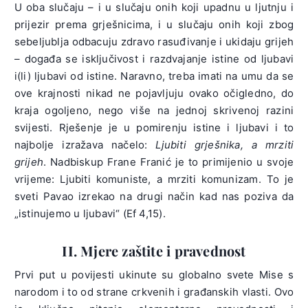
U oba slučaju – i u slučaju onih koji upadnu u ljutnju i
prijezir prema grješnicima, i u slučaju onih koji zbog
sebeljublja odbacuju zdravo rasuđivanje i ukidaju grijeh
– događa se isključivost i razdvajanje istine od ljubavi
i(li) ljubavi od istine. Naravno, treba imati na umu da se
ove krajnosti nikad ne pojavljuju ovako očigledno, do
kraja ogoljeno, nego više na jednoj skrivenoj razini
svijesti. Rješenje je u pomirenju istine i ljubavi i to
najbolje izražava načelo:
Ljubiti grješnika, a mrziti
grijeh
. Nadbiskup Frane Franić je to primijenio u svoje
vrijeme: Ljubiti komuniste, a mrziti komunizam. To je
sveti Pavao izrekao na drugi način kad nas poziva da
„istinujemo u ljubavi“ (Ef 4,15).
II. Mjere zaštite i pravednost
Prvi put u povijesti ukinute su globalno svete Mise s
narodom i to od strane crkvenih i građanskih vlasti. Ovo