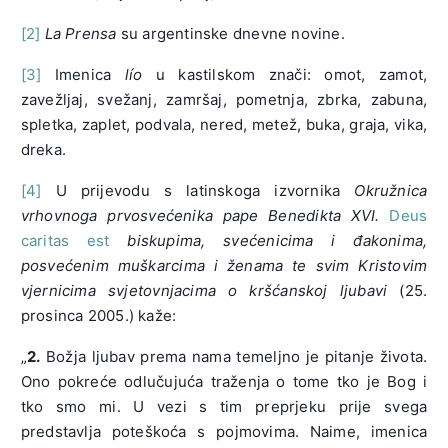
[2]
La Prensa
su argentinske dnevne novine.
[3]
Imenica
lío
u kastilskom znači: omot, zamot,
zavežljaj, svežanj, zamršaj, pometnja, zbrka, zabuna,
spletka, zaplet, podvala, nered, metež, buka, graja, vika,
dreka.
[4]
U prijevodu s latinskoga izvornika
Okružnica
vrhovnoga prvosvećenika pape Benedikta XVI.
Deus
caritas est
biskupima, svećenicima i đakonima,
posvećenim muškarcima i ženama te svim Kristovim
vjernicima svjetovnjacima o kršćanskoj ljubavi
(25.
prosinca 2005.) kaže:
„
2.
Božja ljubav prema nama temeljno je pitanje života.
Ono pokreće odlučujuća traženja o tome tko je Bog i
tko smo mi. U vezi s tim preprjeku prije svega
predstavlja poteškoća s pojmovima. Naime, imenica