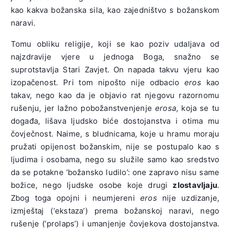
kao kakva božanska sila, kao zajedništvo s božanskom
naravi.
Tomu obliku religije, koji se kao poziv udaljava od
najzdravije vjere u jednoga Boga, snažno se
suprotstavlja Stari Zavjet. On napada takvu vjeru kao
izopačenost. Pri tom nipošto nije odbacio
eros
kao
takav, nego kao da je objavio rat njegovu razornomu
rušenju, jer lažno pobožanstvenjenje
erosa
, koja se tu
događa, lišava ljudsko biće dostojanstva i otima mu
čovječnost. Naime, s bludnicama, koje u hramu moraju
pružati opijenost božanskim, nije se postupalo kao s
ljudima i osobama, nego su služile samo kao sredstvo
da se potakne ‘božansko ludilo’: one zapravo nisu same
božice, nego ljudske osobe koje drugi
zlostavljaju
.
Zbog toga opojni i neumjereni
eros
nije uzdizanje,
izmještaj (‘ekstaza’) prema božanskoj naravi, nego
rušenje (‘prolaps’) i umanjenje čovjekova dostojanstva.