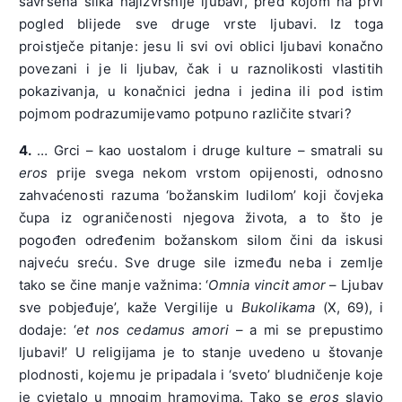
savršena slika najizvrsnije ljubavi, pred kojom na prvi
pogled blijede sve druge vrste ljubavi. Iz toga
proistječe pitanje: jesu li svi ovi oblici ljubavi konačno
povezani i je li ljubav, čak i u raznolikosti vlastitih
pokazivanja, u konačnici jedna i jedina ili pod istim
pojmom podrazumijevamo potpuno različite stvari?
4.
… Grci – kao uostalom i druge kulture – smatrali su
eros
prije svega nekom vrstom opijenosti, odnosno
zahvaćenosti razuma ‘božanskim ludilom’ koji čovjeka
čupa iz ograničenosti njegova života, a to što je
pogođen određenim božanskom silom čini da iskusi
najveću sreću. Sve druge sile između neba i zemlje
tako se čine manje važnima: ‘
Omnia vincit amor
– Ljubav
sve pobjeđuje’, kaže Vergilije u
Bukolikama
(X, 69), i
dodaje: ‘
et nos cedamus amori
– a mi se prepustimo
ljubavi!’ U religijama je to stanje uvedeno u štovanje
plodnosti, kojemu je pripadala i ‘sveto’ bludničenje koje
je cvjetalo u mnogim hramovima. Tako se
eros
slavio