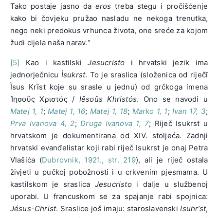
Tako postaje jasno da
eros
treba stegu i pročišćenje
kako bi čovjeku pružao nasladu ne nekoga trenutka,
nego neki predokus vrhunca života, one sreće za kojom
žudi cijela naša narav.“
[5]
Kao i kastilski
Jesucristo
i hrvatski jezik ima
jednorječnicu
Ìsukrst
. To je sraslica (složenica od riječī
Ìsus Krȉst koje su srasle u jednu) od grčkoga imena
Ἰησοῦς Χριστός /
Iēsoũs Khristós
. Ono se navodi u
Matej 1, 1
;
Matej 1, 16
;
Matej 1, 18
;
Marko 1, 1
;
Ivan 17, 3
;
Prva Ivanova 4, 2
;
Druga Ivanova 1, 7
; Riječ Isukrst u
hrvatskom je dokumentirana od XIV. stoljeća. Zadnji
hrvatski evanđelistar koji rabi riječ Isukrst je onaj Petra
Vlašića (
Dubrovnik, 1921., str. 219
), ali je riječ ostala
živjeti u pučkoj pobožnosti i u crkvenim pjesmama. U
kastilskom je sraslica
Jesucristo
i dalje u službenoj
uporabi. U francuskom se za spajanje rabi spojnica:
Jésus-Christ
. Sraslice još imaju: staroslavenski
Isuhr’st
,