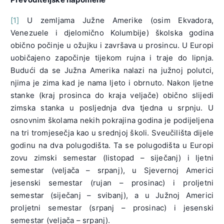
[1]
U zemljama Južne Amerike (osim Ekvadora,
Venezuele i djelomično Kolumbije) školska godina
obično počinje u ožujku i završava u prosincu. U Europi
uobičajeno započinje tijekom rujna i traje do lipnja.
Budući da se Južna Amerika nalazi na južnoj polutci,
njima je zima kad je nama ljeto i obrnuto. Nakon ljetne
stanke (kraj prosinca do kraja veljače) obično slijedi
zimska stanka u posljednja dva tjedna u srpnju. U
osnovnim školama nekih pokrajina godina je podijeljena
na tri tromjesečja kao u srednjoj školi. Sveučilišta dijele
godinu na dva polugodišta. Ta se polugodišta u Europi
zovu zimski semestar (listopad – siječanj) i ljetni
semestar (veljača – srpanj), u Sjevernoj Americi
jesenski semestar (rujan – prosinac) i proljetni
semestar (siječanj – svibanj), a u Južnoj Americi
proljetni semestar (srpanj – prosinac) i jesenski
semestar (veljača – srpanj).