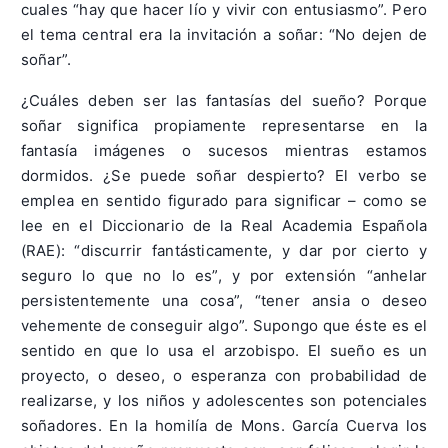
cuales “hay que hacer lío y vivir con entusiasmo”. Pero
el tema central era la invitación a soñar: “No dejen de
soñar”.
¿Cuáles deben ser las fantasías del sueño? Porque
soñar significa propiamente representarse en la
fantasía imágenes o sucesos mientras estamos
dormidos. ¿Se puede soñar despierto? El verbo se
emplea en sentido figurado para significar – como se
lee en el Diccionario de la Real Academia Española
(RAE): “discurrir fantásticamente, y dar por cierto y
seguro lo que no lo es”, y por extensión “anhelar
persistentemente una cosa”, “tener ansia o deseo
vehemente de conseguir algo”. Supongo que éste es el
sentido en que lo usa el arzobispo. El sueño es un
proyecto, o deseo, o esperanza con probabilidad de
realizarse, y los niños y adolescentes son potenciales
soñadores. En la homilía de Mons. García Cuerva los