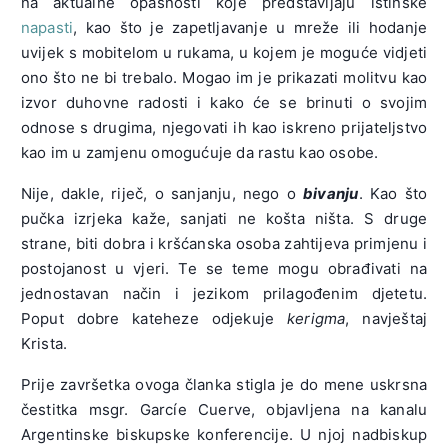
na aktualne opasnosti koje predstavljaju istinske
napasti
, kao što je zapetljavanje u mreže ili hodanje
uvijek s mobitelom u rukama, u kojem je moguće vidjeti
ono što ne bi trebalo. Mogao im je prikazati molitvu kao
izvor duhovne radosti i kako će se brinuti o svojim
odnose s drugima, njegovati ih kao iskreno prijateljstvo
kao im u zamjenu omogućuje da rastu kao osobe.
Nije, dakle, riječ, o sanjanju, nego o
bivanju
. Kao što
pučka izrjeka kaže, sanjati ne košta ništa. S druge
strane, biti dobra i kršćanska osoba zahtijeva primjenu i
postojanost u vjeri. Te se teme mogu obrađivati ​​na
jednostavan način i jezikom prilagođenim djetetu.
Poput dobre kateheze odjekuje
kerigma
, navještaj
Krista.
Prije završetka ovoga članka stigla je do mene uskrsna
čestitka msgr. Garcíe Cuerve, objavljena na kanalu
Argentinske biskupske konferencije. U njoj nadbiskup