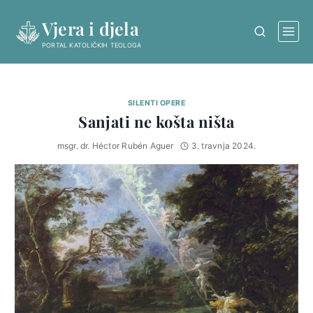
Skip
Vjera i djela
to
content
PORTAL KATOLIČKIH TEOLOGA
SILENTI OPERE
Sanjati ne košta ništa
msgr. dr. Héctor Rubén Aguer
3. travnja 2024.