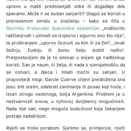
upravo u mašti predstavljati slike ili događaje dok
spavamo. Može li se budan sanjariti? Glagol se koristi u
prenesenom smislu u značenju – kako se čita u
Rječniku Kraljevske španjolske akademije
: „maštovito
raščlanjivati i uzimati za izvjesno i sigurno ono što nije“,
te proširenjem „uporno čeznuti za kim ili za čim“, „imati
čežnju, žudnju ili žarku želju dobiti nešto“.
Pretpostavljam da je to smisao u kojem ga nadbiskup
koristi. San je naum, ili želja, ili nada s vjerojatnošću da
se ostvari, a djeca i mladi moćni su sanjari. U
propovijedi msgr. Garcíe Cuerve ciljevi predložena sna
jesu: biti sretni, odabrati zanimanje ili posao koji hoće, i
izvan strogo osobnoga, bolja Argentina. Problem je u
nestvarnosti snova, u njihovoj dvojbenoj mogućnosti.
Nada nije san, nego moguća budućnost koja čekanjem
postaje sadašnjost.
Riječi se troše porabom. Sjetimo se, primjerice, riječi