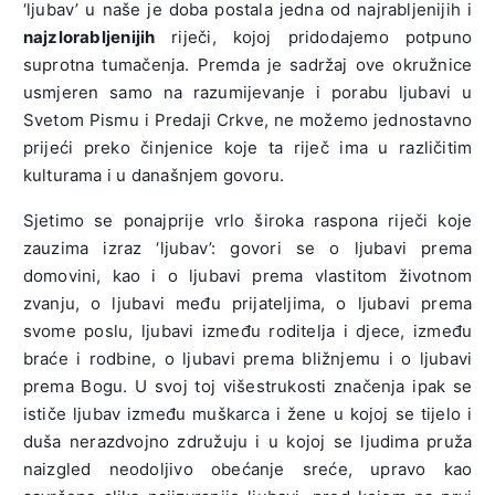
‘ljubav’ u naše je doba postala jedna od najrabljenijih i
najzlorabljenijih
riječi, kojoj pridodajemo potpuno
suprotna tumačenja. Premda je sadržaj ove okružnice
usmjeren samo na razumijevanje i porabu ljubavi u
Svetom Pismu i Predaji Crkve, ne možemo jednostavno
prijeći preko činjenice koje ta riječ ima u različitim
kulturama i u današnjem govoru.
Sjetimo se ponajprije vrlo široka raspona riječi koje
zauzima izraz ‘ljubav’: govori se o ljubavi prema
domovini, kao i o ljubavi prema vlastitom životnom
zvanju, o ljubavi među prijateljima, o ljubavi prema
svome poslu, ljubavi između roditelja i djece, između
braće i rodbine, o ljubavi prema bližnjemu i o ljubavi
prema Bogu. U svoj toj višestrukosti značenja ipak se
ističe ljubav između muškarca i žene u kojoj se tijelo i
duša nerazdvojno združuju i u kojoj se ljudima pruža
naizgled neodoljivo obećanje sreće, upravo kao