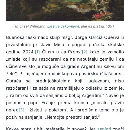
Michael Willmann,
Ljestve Jakovljeve
, ulje na platnu, 1691.
Buenosaireški nadbiskup msgr. Jorge García Cuerva u
prvostolnici je slavio Misu u prigodi početka školske
godine 2024.
[1]
Čitam u
La Prensi
[2]
kako je zamolio
„mlade koji su razočarani da ne napuštaju zemlju i da
učine sve što je moguće da grade Argentinu kakvu oni
žele“. Primjećujem nadbiskupovu pastirsku iščašenost.
Obraća se srednjoškolcima koji, uglavnom, nisu
razočarani i za sada ne razmišljaju o odlasku iz zemlje.
„Tražim od svih da sanjamo o boljoj Argentini.“ Naveo je
poimanja pape Franje prema kojima „morate praviti
nered
[3]
i živjeti s poletom“. Ali središnja tema bio je
poziv na sanjanje: „Nemojte prestati sanjati.“
Kakve moraju biti maštarije iz snova? Jer
sanjati
znači