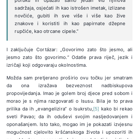
poruku ili opažati samo jedan vid njihova
sadržaja, osjećati ih kao istrošen imetak, izlizane
novčiće, gubiti ih sve više i više kao žive
znakove i koristiti ih kao papirnate džepne
rupčiće, kao otrcane cipele.”
I zaključuje Cortázar: „Govorimo zato što jesmo, ali
jesmo zato što govorimo.“ Odatle prava riječ, jezik i
izričaji koji odgovaraju okolnostima.
Možda sam pretjerano proširio ovu točku jer smatram
da ona izražava bezveznost nadbiskupova
propovijedanja. Imao je golem broj djece pred sobom i
morao je s njima razgovarati o Isusu. Bila je to prava
prilika da ih „evangelizira“ o Isukrstu,
[5]
kako bi rekao
sveti Pavao; da ih oduševi svojim nasljedovanjem i
oponašanjem. Isto tako, mogao im je pokazati izvjesnu
mogućnost cjelovito kršćanskoga života i upozoriti ih