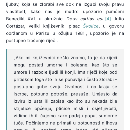
ljubav, koja se zlorabi sve dok ne izgubi svoju pravu
vlastitost, kako nas je mudro upozorio pamćeni
Benedikt XVI. u okružnici
Deus caritas est
.
[4]
Julio
Cortázar, veliki književnik, pisac
Školice
, u govoru
održanom u Parizu u ožujku 1981., upozorio je na
postupno trošenje riječi:
„Ako mi književnici nešto znamo, to je da riječi
mogu postati umorne i bolesne, kao što se
umore i razbole ljudi ili konji. Ima riječi koje pod
pritiskom toga što ih se ponavlja i često zlorabi –
postupno gube svoju životnost i na kraju se
iscrpe, potpuno potroše, presuše. Umjesto da
izviru iz usta ili zapisa kao što su nekada bile
strjelice općenja, ptičice misli i osjetljivosti,
vidimo ih ili čujemo kako padaju poput sumorne
tuče. Počinjemo ne primati u potpunosti njihovu