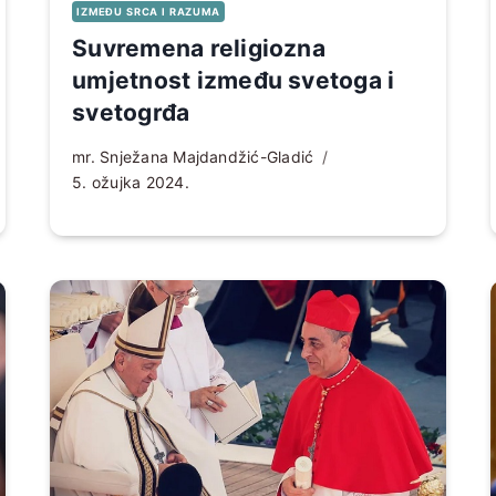
IZMEĐU SRCA I RAZUMA
Suvremena religiozna
umjetnost između svetoga i
svetogrđa
mr. Snježana Majdandžić-Gladić
5. ožujka 2024.