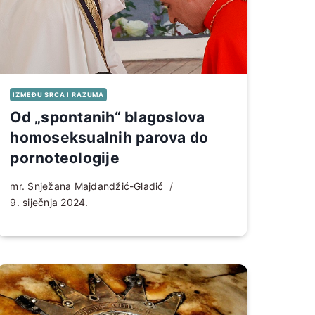
IZMEĐU SRCA I RAZUMA
Od „spontanih“ blagoslova
homoseksualnih parova do
pornoteologije
mr. Snježana Majdandžić-Gladić
9. siječnja 2024.