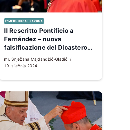
IZMEĐU SRCA I RAZUMA
Il Rescritto Pontificio a
Fernández – nuova
falsificazione del Dicastero
per la dottrina della fede
mr. Snježana Majdandžić-Gladić
19. siječnja 2024.