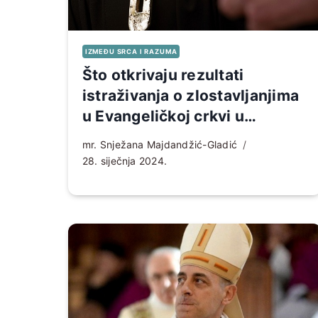
IZMEĐU SRCA I RAZUMA
Što otkrivaju rezultati
istraživanja o zlostavljanjima
u Evangeličkoj crkvi u
Njemačkoj
mr. Snježana Majdandžić-Gladić
28. siječnja 2024.