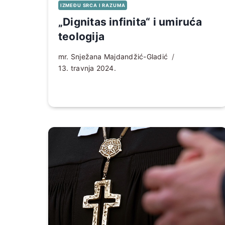
IZMEĐU SRCA I RAZUMA
„Dignitas infinita“ i umiruća
teologija
mr. Snježana Majdandžić-Gladić
13. travnja 2024.