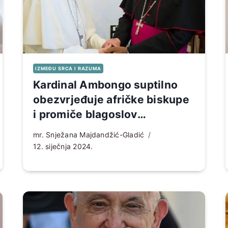
IZMEĐU SRCA I RAZUMA
Kardinal Ambongo suptilno
obezvrjeđuje afričke biskupe
i promiče blagoslov
homoseksualnih parova
mr. Snježana Majdandžić-Gladić
12. siječnja 2024.