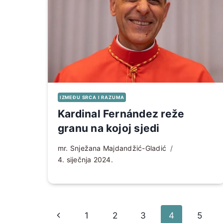
IZMEĐU SRCA I RAZUMA
Kardinal Fernández reže
granu na kojoj sjedi
mr. Snježana Majdandžić-Gladić
4. siječnja 2024.
Page
Prethodna
1
2
3
4
5