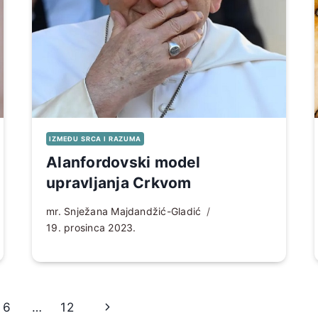
IZMEĐU SRCA I RAZUMA
Alanfordovski model
upravljanja Crkvom
mr. Snježana Majdandžić-Gladić
19. prosinca 2023.
Sljedeća
6
…
12