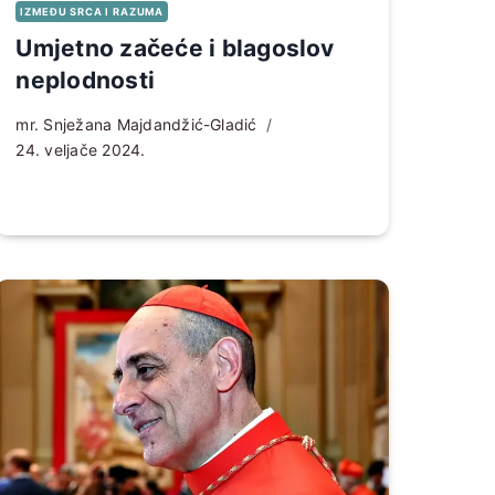
IZMEĐU SRCA I RAZUMA
Umjetno začeće i blagoslov
neplodnosti
mr. Snježana Majdandžić-Gladić
24. veljače 2024.