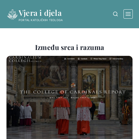
Skip
Vjera i djela
to
content
PORTAL KATOLIČKIH TEOLOGA
Između srca i razuma