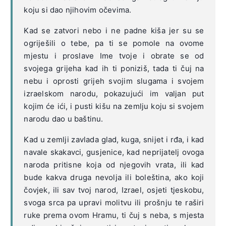
koju si dao njihovim očevima.
Kad se zatvori nebo i ne padne kiša jer su se
ogriješili o tebe, pa ti se pomole na ovome
mjestu i proslave Ime tvoje i obrate se od
svojega grijeha kad ih ti poniziš, tada ti čuj na
nebu i oprosti grijeh svojim slugama i svojem
izraelskom narodu, pokazujući im valjan put
kojim će ići, i pusti kišu na zemlju koju si svojem
narodu dao u baštinu.
Kad u zemlji zavlada glad, kuga, snijet i rđa, i kad
navale skakavci, gusjenice, kad neprijatelj ovoga
naroda pritisne koja od njegovih vrata, ili kad
bude kakva druga nevolja ili boleština, ako koji
čovjek, ili sav tvoj narod, Izrael, osjeti tjeskobu,
svoga srca pa upravi molitvu ili prošnju te raširi
ruke prema ovom Hramu, ti čuj s neba, s mjesta