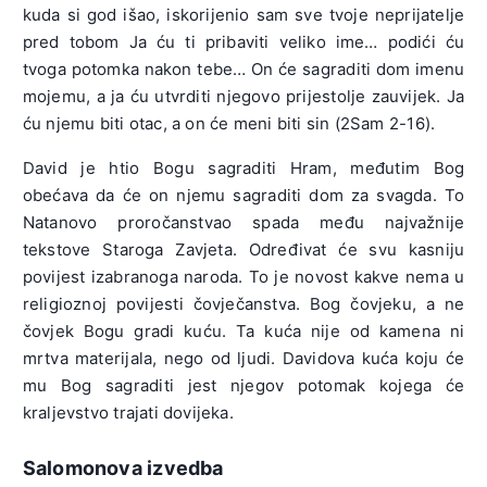
kuda si god išao, iskorijenio sam sve tvoje neprijatelje
pred tobom Ja ću ti pribaviti veliko ime… podići ću
tvoga potomka nakon tebe… On će sagraditi dom imenu
mojemu, a ja ću utvrditi njegovo prijestolje zauvijek. Ja
ću njemu biti otac, a on će meni biti sin (2Sam 2-16).
David je htio Bogu sagraditi Hram, međutim Bog
obećava da će on njemu sagraditi dom za svagda. To
Natanovo proročanstvao spada među najvažnije
tekstove Staroga Zavjeta. Određivat će svu kasniju
povijest izabranoga naroda. To je novost kakve nema u
religioznoj povijesti čovječanstva. Bog čovjeku, a ne
čovjek Bogu gradi kuću. Ta kuća nije od kamena ni
mrtva materijala, nego od ljudi. Davidova kuća koju će
mu Bog sagraditi jest njegov potomak kojega će
kraljevstvo trajati dovijeka.
Salomonova izvedba