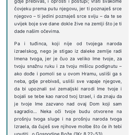
gdje prebivaš, i oprosti i postupi; vrati svakome
čovjeku prema putu njegovu, jer ti poznaješ srce
njegovo – ti jedini poznaješ srce sviju – da te se
uvijek boje sve dane dokle žive na zemlji što je ti
dade našim očevima.
Pa i tuđinca, koji nije od tvojega naroda
izraelskog, nego je stigao iz daleke zemlje radi
Imena tvoga, jer je čuo za veliko Ime tvoje, za
tvoju snažnu ruku i za tvoju mišicu podignutu –
ako dođe i pomoli se u ovom Hramu, usliši ga s
neba, gdje prebivaš, usliši sve vapaje njegove,
da bi upoznali svi zemaljski narodi Ime tvoje i
bojali se tebe kao narod tvoj Izrael, i da znaju da
je tvoje Ime zazvano nad ovaj Dom koji sam
sagradio… Neka oči tvoje budu otvorene na
prošnju tvoga sluge i na prošnju naroda tvoga
Izraela, da čuješ sve njihove molbe što će ih tebi
uputiti…o Gospodine Bože (1Kr 8,22-53).