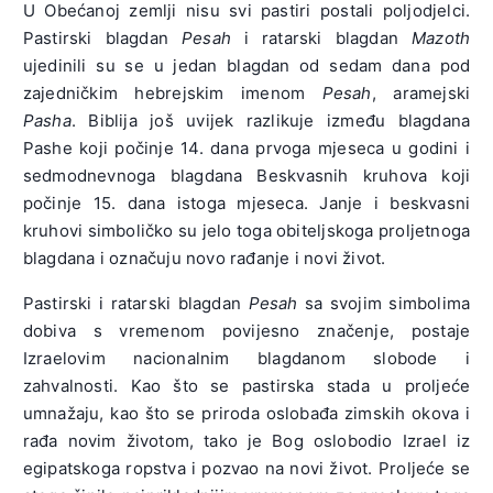
U Obećanoj zemlji nisu svi pastiri postali poljodjelci.
Pastirski blagdan
Pesah
i ratarski blagdan
Mazoth
ujedinili su se u jedan blagdan od sedam dana pod
zajedničkim hebrejskim imenom
Pesah
, aramejski
Pasha
. Biblija još uvijek razlikuje između blagdana
Pashe koji počinje 14. dana prvoga mjeseca u godini i
sedmodnevnoga blagdana Beskvasnih kruhova koji
počinje 15. dana istoga mjeseca. Janje i beskvasni
kruhovi simboličko su jelo toga obiteljskoga proljetnoga
blagdana i označuju novo rađanje i novi život.
Pastirski i ratarski blagdan
Pesah
sa svojim simbolima
dobiva s vremenom povijesno značenje, postaje
Izraelovim nacionalnim blagdanom slobode i
zahvalnosti. Kao što se pastirska stada u proljeće
umnažaju, kao što se priroda oslobađa zimskih okova i
rađa novim životom, tako je Bog oslobodio Izrael iz
egipatskoga ropstva i pozvao na novi život. Proljeće se