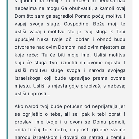
s ljudima na zemlji? Ta nebesa ni nebesa nad
nebesima ne mogu Ga obuhvatiti, a kamoli ovaj
Dom što sam ga sagradio! Pomno počuj molitvu i
vapaj svoga sluge, Gospodine, Bože moj, te
usliši vapaj i molitvu što je tvoj sluga k Tebi
upućuje! Neka tvoje oči obdan i obnoć budu
otvorene nad ovim Domom, nad ovim mjestom za
koje reče: ‘Tu će biti moje Ime’. Usliši molitvu
koju će sluga Tvoj izmoliti na ovome mjestu. I
usliši molitvu sluge svoga i naroda svojega
izraelskoga koji bude upravljao prema ovome
mjestu. Usliši s mjesta gdje prebivaš, s nebesa;
usliši i oprosti…
Ako narod tvoj bude potučen od neprijatelja jer
se ogriješio o tebe, ali se ipak k tebi obrati i
proslavi Ime tvoje i u ovom se Domu pomoli,
onda ti čuj to s neba, i oprosti grijehe svome
narodu izraelskom i dovedi ga natrag u zemlju