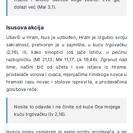
dolazi već (Mal 3,1).
Isusova akcija
Ušavši u Hram, Isus je uzbuđen, Hram je izgubio svoju
sakralnost, pretvoren je u sajmište, u
kuću trgovačku
(2,16), ili, kako sinoptici još jače ističu:
u pećinu
razbojničku
(Mt 21,13; Mk 11,17; Lk 19,46). Zgranut nad
time, načini bič od užeta i sve istjera iz Hrama:
prodavače volova i ovaca, mjenjačima rimskoga novca u
hramski rasu novac i stolove isprevrta, a prodavačima
golubova reče:
Nosite to odavde i ne činite od kuće Oca mojega
kuću trgovačku (Iv 2,16).
Isusov gnjev usmjeren je samo protiv prodavača, a ne