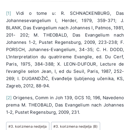
[1]
Vidi o tome u: R. SCHNACKENBURG, Das
Johannesevangelium I, Herder, 1979, 359-371; J.
BLANK, Das Evangelium nach Johannes I, Patmos, 1981,
201- 202; M. THEOBALD, Das Evangelium nach
Johannes 1-2, Pustet Regensburg, 2009, 223-238; F.
PORSCH, Johannes-Evangelium, 34-35; C. H. DODD,
L’Interpretation du quatrireme Evangile, ed. Du Cerf,
Paris, 1975, 384-388; X. LEON-DUFOUR, Lecture de
l’evangile selon Jean, I, ed du Seuil, Paris, 1987, 252-
269; I. DUGANDŽIĆ, Evanđelje ljubljenog učenika, KS,
Zagreb, 2012, 88-94.
[2]
Origenes, Comm in Joh 139, GCS 10, 196, Navedeno
prema M. THEOBALD, Das Evangelium nach Johannes
1-2, Pustet Regensburg, 2009, 231.
Post
#
3. korizmena nedjelja
#
3. korizmena nedjelja (B)