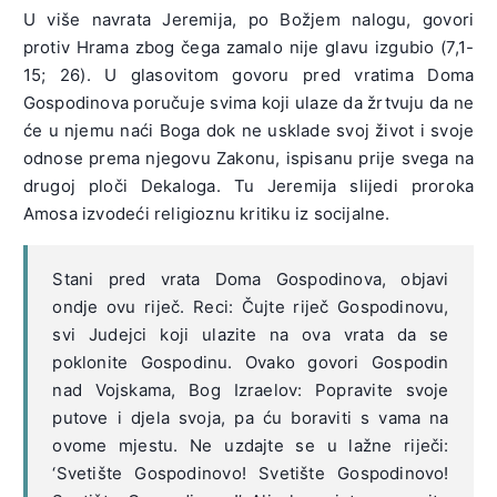
U više navrata Jeremija, po Božjem nalogu, govori
protiv Hrama zbog čega zamalo nije glavu izgubio (7,1-
15; 26). U glasovitom govoru pred vratima Doma
Gospodinova poručuje svima koji ulaze da žrtvuju da ne
će u njemu naći Boga dok ne usklade svoj život i svoje
odnose prema njegovu Zakonu, ispisanu prije svega na
drugoj ploči Dekaloga. Tu Jeremija slijedi proroka
Amosa izvodeći religioznu kritiku iz socijalne.
Stani pred vrata Doma Gospodinova, objavi
ondje ovu riječ. Reci: Čujte riječ Gospodinovu,
svi Judejci koji ulazite na ova vrata da se
poklonite Gospodinu. Ovako govori Gospodin
nad Vojskama, Bog Izraelov: Popravite svoje
putove i djela svoja, pa ću boraviti s vama na
ovome mjestu. Ne uzdajte se u lažne riječi:
‘Svetište Gospodinovo! Svetište Gospodinovo!