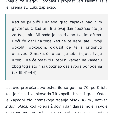
Znajući za njegovu propast i propast Jeruzalema, Isus
je, prema sv. Luki, zaplakao:
Kad se približi i ugleda grad zaplaka nad njim
govoreći: O kad bi i ti u ovaj dan spoznao što je
za tvoj mir. Ali sada je sakriveno tvojim očima.
Doći će dani na tebe kad će te neprijatelji tvoji
opkoliti opkopom, okružit će te i pritisnuti
odasvud. Smrskat će o zemlju tebe i djecu tvoju
u tebi I ne će ostaviti u tebi ni kamen na kamenu
zbog toga što nisi upoznao čas svoga pohođenja
(Lk 19,41-44).
Isusovo proročanstvo ostvarilo se godine 70. po Kristu
kad je rimski vojskovođa Tit zapalio Hram i grad. Ostao
je Zapadni zid hramskoga zdanja visok 18 m., nazvan
Zidom plača,
kod kojega Židovi i dan danas mole, i svoje
zapisane molitve ostavljaju u pukotine zida vjerujući da