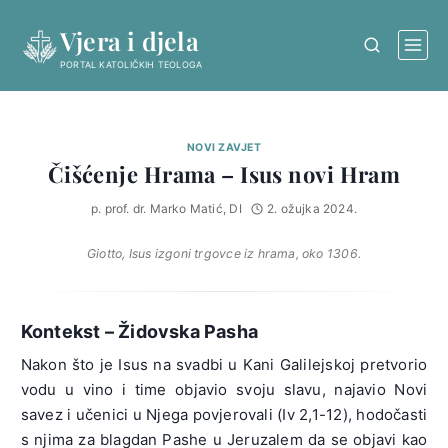
Skip
Vjera i djela
to
content
PORTAL KATOLIČKIH TEOLOGA
NOVI ZAVJET
Čišćenje Hrama – Isus novi Hram
p. prof. dr. Marko Matić, DI
2. ožujka 2024.
Giotto,
Isus izgoni trgovce iz hrama
, oko 1306.
Kontekst – Židovska Pasha
Nakon što je Isus na svadbi u Kani Galilejskoj pretvorio
vodu u vino i time objavio svoju slavu, najavio Novi
savez i učenici u Njega povjerovali (Iv 2,1-12), hodočasti
s njima za blagdan Pashe u Jeruzalem da se objavi kao