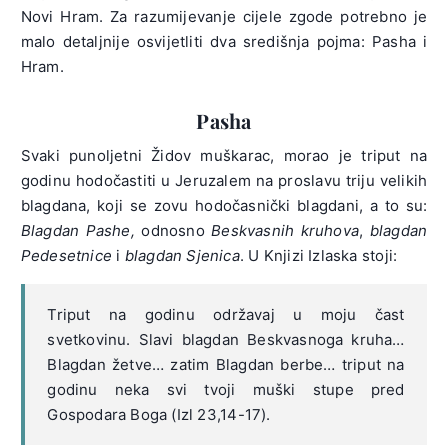
Novi Hram. Za razumijevanje cijele zgode potrebno je
malo detaljnije osvijetliti dva središnja pojma: Pasha i
Hram.
Pasha
Svaki punoljetni Židov muškarac, morao je triput na
godinu hodočastiti u Jeruzalem na proslavu triju velikih
blagdana, koji se zovu hodočasnički blagdani, a to su:
Blagdan Pashe,
odnosno
Beskvasnih kruhova
,
blagdan
Pedesetnice
i
blagdan Sjenica
. U Knjizi Izlaska stoji:
Triput na godinu održavaj u moju čast
svetkovinu. Slavi blagdan Beskvasnoga kruha…
Blagdan žetve… zatim Blagdan berbe… triput na
godinu neka svi tvoji muški stupe pred
Gospodara Boga (Izl 23,14-17).