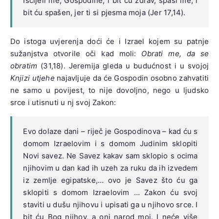
Iscijeli me, Gospodine, i bit ću zdrav, spasi me, i
bit ću spašen, jer ti si pjesma moja (Jer 17,14).
Do istoga uvjerenja doći će i Izrael kojem su patnje
sužanjstva otvorile oči kad moli:
Obrati me, da se
obratim
(31,18). Jeremija gleda u budućnost i u svojoj
Knjizi utjehe
najavljuje da će Gospodin osobno zahvatiti
ne samo u povijest, to nije dovoljno, nego u ljudsko
srce i utisnuti u nj svoj Zakon:
Evo dolaze dani – riječ je Gospodinova – kad ću s
domom Izraelovim i s domom Judinim sklopiti
Novi savez. Ne Savez kakav sam sklopio s ocima
njihovim u dan kad ih uzeh za ruku da ih izvedem
iz zemlje egipatske,… ovo je Savez što ću ga
sklopiti s domom Izraelovim … Zakon ću svoj
staviti u dušu njihovu i upisati ga u njihovo srce. I
bit ću Bog njihov, a oni narod moj. I neće više