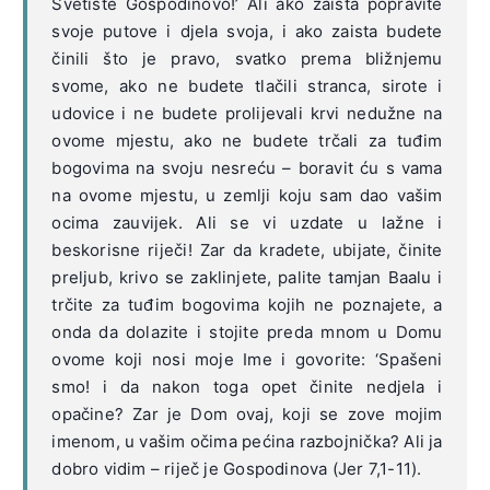
Svetište Gospodinovo!’ Ali ako zaista popravite
svoje putove i djela svoja, i ako zaista budete
činili što je pravo, svatko prema bližnjemu
svome, ako ne budete tlačili stranca, sirote i
udovice i ne budete prolijevali krvi nedužne na
ovome mjestu, ako ne budete trčali za tuđim
bogovima na svoju nesreću – boravit ću s vama
na ovome mjestu, u zemlji koju sam dao vašim
ocima zauvijek. Ali se vi uzdate u lažne i
beskorisne riječi! Zar da kradete, ubijate, činite
preljub, krivo se zaklinjete, palite tamjan Baalu i
trčite za tuđim bogovima kojih ne poznajete, a
onda da dolazite i stojite preda mnom u Domu
ovome koji nosi moje Ime i govorite: ‘Spašeni
smo! i da nakon toga opet činite nedjela i
opačine? Zar je Dom ovaj, koji se zove mojim
imenom, u vašim očima pećina razbojnička? Ali ja
dobro vidim – riječ je Gospodinova (Jer 7,1-11).