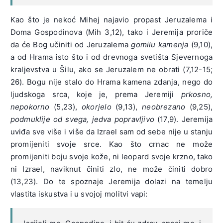
Kao što je nekoć Mihej najavio propast Jeruzalema i
Doma Gospodinova (Mih 3,12), tako i Jeremija proriče
da će Bog učiniti od Jeruzalema
gomilu kamenja
(9,10),
a od Hrama isto što i od drevnoga svetišta Sjevernoga
kraljevstva u Šilu, ako se Jeruzalem ne obrati (7,12-15;
26). Bogu nije stalo do Hrama kamena zdanja, nego do
ljudskoga srca, koje je, prema Jeremiji
prkosno,
nepokorno
(5,23),
okorjelo
(9,13),
neobrezano
(9,25),
podmuklije od svega, jedva popravljivo
(17,9). Jeremija
uviđa sve više i više da Izrael sam od sebe nije u stanju
promijeniti svoje srce. Kao što crnac ne može
promijeniti boju svoje kože, ni leopard svoje krzno, tako
ni Izrael, naviknut činiti zlo, ne može činiti dobro
(13,23). Do te spoznaje Jeremija dolazi na temelju
vlastita iskustva i u svojoj molitvi vapi: