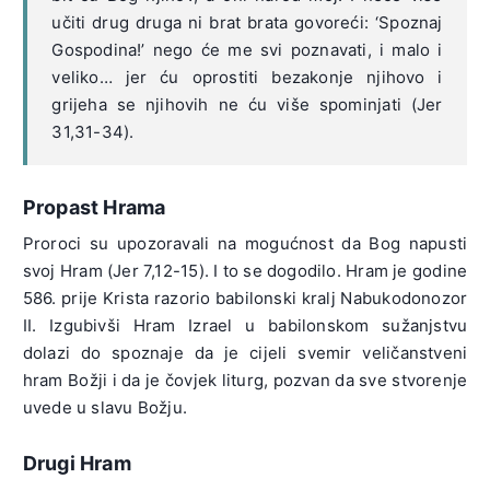
učiti drug druga ni brat brata govoreći: ‘Spoznaj
Gospodina!’ nego će me svi poznavati, i malo i
veliko… jer ću oprostiti bezakonje njihovo i
grijeha se njihovih ne ću više spominjati (Jer
31,31-34).
Propast Hrama
Proroci su upozoravali na mogućnost da Bog napusti
svoj Hram (Jer 7,12-15). I to se dogodilo. Hram je godine
586. prije Krista razorio babilonski kralj Nabukodonozor
II. Izgubivši Hram Izrael u babilonskom sužanjstvu
dolazi do spoznaje da je cijeli svemir veličanstveni
hram Božji i da je čovjek liturg, pozvan da sve stvorenje
uvede u slavu Božju.
Drugi Hram