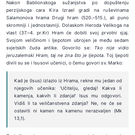
Nakon Babilonskoga sužanjstva po dopuštenju
perzijskoga cara Kira Izrael gradi na ruševinama
Salamonova hrama Drugi hram (520.–515.), ali puno
skromniji i jednostavniji. Dolaskom Heroda Velikoga na
vlast (37.–4. pr.Kr) Hram će dobiti svoj prvotni sjaj.
Svojom veličinom i ljepotom ubrojen je među sedam
svjetskih čuda antike. Govorilo se:
Tko nije vidio
jeruzalemski Hram, taj ne zna što je ljepota
. Toj ljepoti
divili su se i Isusovi učenici, o čemu govori sv. Marko:
Kad je (Isus) izlazio iz Hrama, rekne mu jedan od
njegovih učenika: ‘Učitelju, gledaj! Kakva li
kamenja, kakvih li zdanja!’ Isus mu odgovori.
Vidiš li ta veličanstvena zdanja? Ne, ne će se
ostaviti ni kamen na kamenu nerazvaljen (Mk
13,1).