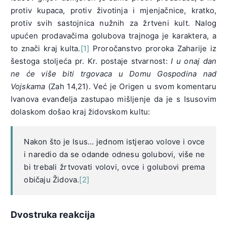
protiv kupaca, protiv životinja i mjenjačnice, kratko,
protiv svih sastojnica nužnih za žrtveni kult. Nalog
upućen prodavačima golubova trajnoga je karaktera, a
to znači kraj kulta.
[1]
Proročanstvo proroka Zaharije iz
šestoga stoljeća pr. Kr. postaje stvarnost:
I u onaj dan
ne će više biti trgovaca u Domu Gospodina nad
Vojskama
(Zah 14,21). Već je Origen u svom komentaru
Ivanova evanđelja zastupao mišljenje da je s Isusovim
dolaskom došao kraj židovskom kultu:
Nakon što je Isus… jednom istjerao volove i ovce
i naredio da se odande odnesu golubovi, više ne
bi trebali žrtvovati volovi, ovce i golubovi prema
običaju Židova.
[2]
Dvostruka reakcija