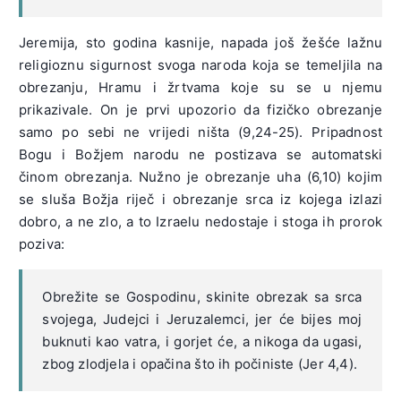
Jeremija, sto godina kasnije, napada još žešće lažnu
religioznu sigurnost svoga naroda koja se temeljila na
obrezanju, Hramu i žrtvama koje su se u njemu
prikazivale. On je prvi upozorio da fizičko obrezanje
samo po sebi ne vrijedi ništa (9,24-25). Pripadnost
Bogu i Božjem narodu ne postizava se automatski
činom obrezanja. Nužno je obrezanje uha (6,10) kojim
se sluša Božja riječ i obrezanje srca iz kojega izlazi
dobro, a ne zlo, a to Izraelu nedostaje i stoga ih prorok
poziva:
Obrežite se Gospodinu, skinite obrezak sa srca
svojega, Judejci i Jeruzalemci, jer će bijes moj
buknuti kao vatra, i gorjet će, a nikoga da ugasi,
zbog zlodjela i opačina što ih počiniste (Jer 4,4).