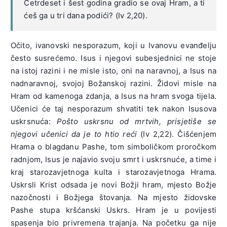
Četrdeset i šest godina gradio se ovaj Hram, a ti
ćeš ga u tri dana podići? (Iv 2,20).
Očito, ivanovski nesporazum, koji u Ivanovu evanđelju
često susrećemo. Isus i njegovi subesjednici ne stoje
na istoj razini i ne misle isto, oni na naravnoj, a Isus na
nadnaravnoj, svojoj Božanskoj razini. Židovi misle na
Hram od kamenoga zdanja, a Isus na hram svoga tijela.
Učenici će taj nesporazum shvatiti tek nakon Isusova
uskrsnuća:
Pošto uskrsnu od mrtvih, prisjetiše se
njegovi učenici da je to htio reći
(Iv 2,22). Čišćenjem
Hrama o blagdanu Pashe, tom simboličkom proročkom
radnjom, Isus je najavio svoju smrt i uskrsnuće, a time i
kraj starozavjetnoga kulta i starozavjetnoga Hrama.
Uskrsli Krist odsada je novi Božji hram, mjesto Božje
nazočnosti i Božjega štovanja. Na mjesto židovske
Pashe stupa kršćanski Uskrs. Hram je u povijesti
spasenja bio privremena trajanja. Na početku ga nije