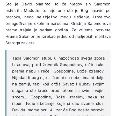
Što je David planirao, to će njegov sin Salomon
ostvariti. Međutim to nije ono što je Bog najavio po
proroku, nego neizbježno među rješenje, Izraelovo
prilagođivanje okolnim narodima. Gradnja Salomonova
hrama trajala je sedam godina. Za vrijeme posvete
Hrama Salomon je izrekao jednu od najljepših molitava
Staroga zavjeta:
Tada Salomon stupi, u nazočnosti svega zbora
Izraelova, pred žrtvenik Gospodinov, raširi ruke
prema nebu i reče: ‘Gospodine, Bože Izraelov!
Nijedan ti bog nije sličan ni na nebesima ni dolje
na zemlji, tebi koji držiš Savez i ljubav svojim
slugama što kroče pred tobom sa svim svojim
srcem… Gospodine, Bože Izraelov, neka se
ispuni tvoje obećanje koje si dao svome sluzi
Davidu, mome ocu! Ali zar će Bog dosita boraviti