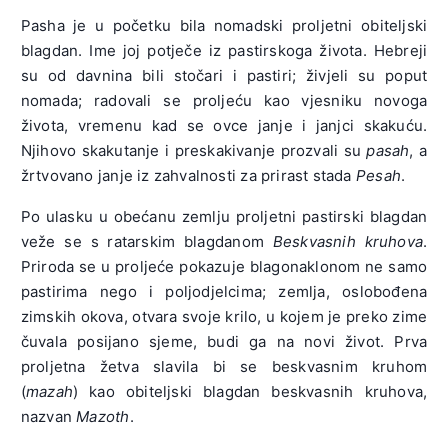
Pasha je u početku bila nomadski proljetni obiteljski
blagdan. Ime joj potječe iz pastirskoga života. Hebreji
su od davnina bili stočari i pastiri; živjeli su poput
nomada; radovali se proljeću kao vjesniku novoga
života, vremenu kad se ovce janje i janjci skakuću.
Njihovo skakutanje i preskakivanje prozvali su
pasah
, a
žrtvovano janje iz zahvalnosti za prirast stada
Pesah
.
Po ulasku u obećanu zemlju proljetni pastirski blagdan
veže se s ratarskim blagdanom
Beskvasnih kruhova
.
Priroda se u proljeće pokazuje blagonaklonom ne samo
pastirima nego i poljodjelcima; zemlja, oslobođena
zimskih okova, otvara svoje krilo, u kojem je preko zime
čuvala posijano sjeme, budi ga na novi život. Prva
proljetna žetva slavila bi se beskvasnim kruhom
(
mazah
) kao obiteljski blagdan beskvasnih kruhova,
nazvan
Mazoth
.