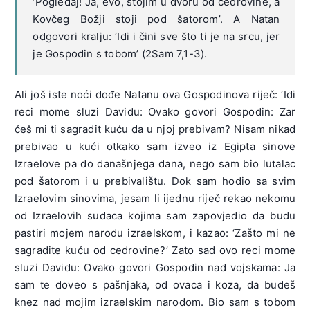
‘Pogledaj! Ja, evo, stojim u dvoru od cedrovine, a
Kovčeg Božji stoji pod šatorom’. A Natan
odgovori kralju: ‘Idi i čini sve što ti je na srcu, jer
je Gospodin s tobom’ (2Sam 7,1-3).
Ali još iste noći dođe Natanu ova Gospodinova riječ: ‘Idi
reci mome sluzi Davidu: Ovako govori Gospodin: Zar
ćeš mi ti sagradit kuću da u njoj prebivam? Nisam nikad
prebivao u kući otkako sam izveo iz Egipta sinove
Izraelove pa do današnjega dana, nego sam bio lutalac
pod šatorom i u prebivalištu. Dok sam hodio sa svim
Izraelovim sinovima, jesam li ijednu riječ rekao nekomu
od Izraelovih sudaca kojima sam zapovjedio da budu
pastiri mojem narodu izraelskom, i kazao: ‘Zašto mi ne
sagradite kuću od cedrovine?’ Zato sad ovo reci mome
sluzi Davidu: Ovako govori Gospodin nad vojskama: Ja
sam te doveo s pašnjaka, od ovaca i koza, da budeš
knez nad mojim izraelskim narodom. Bio sam s tobom