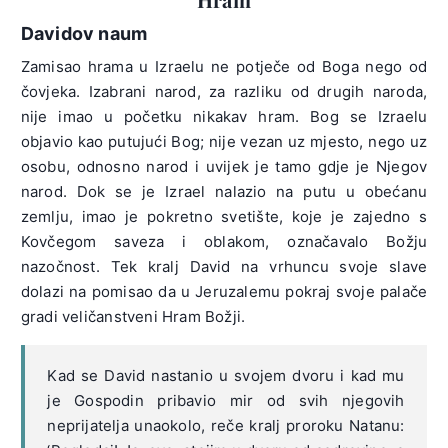
Davidov naum
Zamisao hrama u Izraelu ne potječe od Boga nego od
čovjeka. Izabrani narod, za razliku od drugih naroda,
nije imao u početku nikakav hram. Bog se Izraelu
objavio kao putujući Bog; nije vezan uz mjesto, nego uz
osobu, odnosno narod i uvijek je tamo gdje je Njegov
narod. Dok se je Izrael nalazio na putu u obećanu
zemlju, imao je pokretno svetište, koje je zajedno s
Kovčegom saveza i oblakom, označavalo Božju
nazočnost. Tek kralj David na vrhuncu svoje slave
dolazi na pomisao da u Jeruzalemu pokraj svoje palače
gradi veličanstveni Hram Božji.
Kad se David nastanio u svojem dvoru i kad mu
je Gospodin pribavio mir od svih njegovih
neprijatelja unaokolo, reče kralj proroku Natanu: