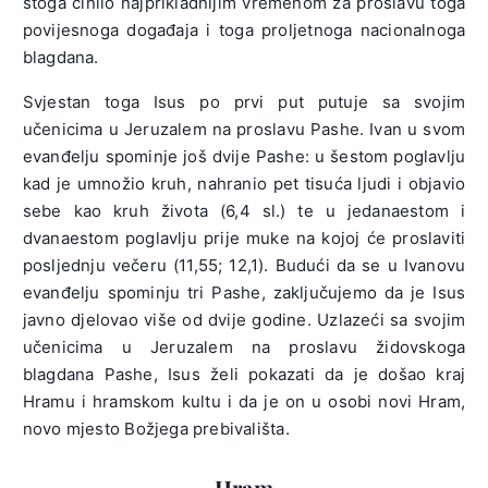
stoga činilo najprikladnijim vremenom za proslavu toga
povijesnoga događaja i toga proljetnoga nacionalnoga
blagdana.
Svjestan toga Isus po prvi put putuje sa svojim
učenicima u Jeruzalem na proslavu Pashe. Ivan u svom
evanđelju spominje još dvije Pashe: u šestom poglavlju
kad je umnožio kruh, nahranio pet tisuća ljudi i objavio
sebe kao kruh života (6,4 sl.) te u jedanaestom i
dvanaestom poglavlju prije muke na kojoj će proslaviti
posljednju večeru (11,55; 12,1). Budući da se u Ivanovu
evanđelju spominju tri Pashe, zaključujemo da je Isus
javno djelovao više od dvije godine. Uzlazeći sa svojim
učenicima u Jeruzalem na proslavu židovskoga
blagdana Pashe, Isus želi pokazati da je došao kraj
Hramu i hramskom kultu i da je on u osobi novi Hram,
novo mjesto Božjega prebivališta.
Hram