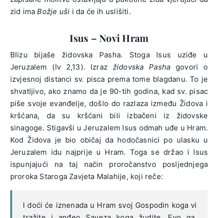
zid ima
Božje uši
i da će ih uslišiti.
Isus – Novi Hram
Blizu bijaše židovska Pasha. Stoga Isus uziđe u
Jeruzalem (Iv 2,13). Izraz
židovska Pasha
govori o
izvjesnoj distanci sv. pisca prema tome blagdanu. To je
shvatljivo, ako znamo da je 90-tih godina, kad sv. pisac
piše svoje evanđelje, došlo do razlaza između Židova i
kršćana, da su kršćani bili izbačeni iz židovske
sinagoge. Stigavši u Jeruzalem Isus odmah uđe u Hram.
Kod Židova je bio običaj da hodočasnici po ulasku u
Jeruzalem idu najprije u Hram. Toga se držao i Isus
ispunjajući na taj način proročanstvo posljednjega
proroka Staroga Zavjeta Malahije, koji reče:
I doći će iznenada u Hram svoj Gospodin koga vi
tražite i anđeo Saveza koga žudite. Evo ga,