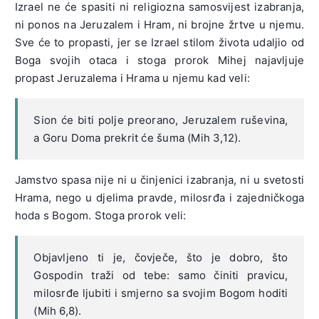
Izrael ne će spasiti ni religiozna samosvijest izabranja,
ni ponos na Jeruzalem i Hram, ni brojne žrtve u njemu.
Sve će to propasti, jer se Izrael stilom života udaljio od
Boga svojih otaca i stoga prorok Mihej najavljuje
propast Jeruzalema i Hrama u njemu kad veli:
Sion će biti polje preorano, Jeruzalem ruševina,
a Goru Doma prekrit će šuma (Mih 3,12).
Jamstvo spasa nije ni u činjenici izabranja, ni u svetosti
Hrama, nego u djelima pravde, milosrđa i zajedničkoga
hoda s Bogom. Stoga prorok veli:
Objavljeno ti je, čovječe, što je dobro, što
Gospodin traži od tebe: samo činiti pravicu,
milosrđe ljubiti i smjerno sa svojim Bogom hoditi
(Mih 6,8).